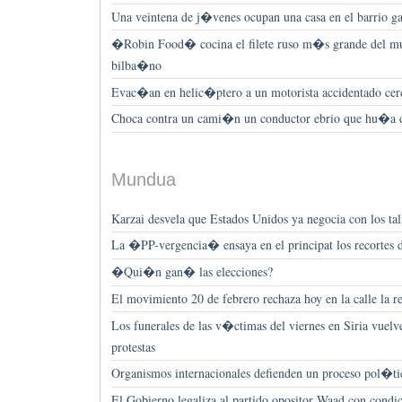
Una veintena de j�venes ocupan una casa en el barrio ga
�Robin Food� cocina el filete ruso m�s grande del mu
bilba�no
Evac�an en helic�ptero a un motorista accidentado cerc
Choca contra un cami�n un conductor ebrio que hu�a de
Mundua
Karzai desvela que Estados Unidos ya negocia con los tal
La �PP-vergencia� ensaya en el principat los recortes d
�Qui�n gan� las elecciones?
El movimiento 20 de febrero rechaza hoy en la calle la
Los funerales de las v�ctimas del viernes en Siria vuelv
protestas
Organismos internacionales defienden un proceso pol�ti
El Gobierno legaliza al partido opositor Waad con condi