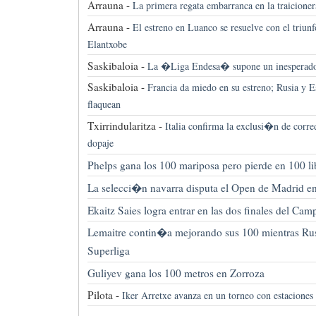
Arrauna -
La primera regata embarranca en la traicioner
Arrauna -
El estreno en Luanco se resuelve con el triunf
Elantxobe
Saskibaloia -
La �Liga Endesa� supone un inesperado f
Saskibaloia -
Francia da miedo en su estreno; Rusia y
flaquean
Txirrindularitza -
Italia confirma la exclusi�n de corre
dopaje
Phelps gana los 100 mariposa pero pierde en 100 li
La selecci�n navarra disputa el Open de Madrid en 
Ekaitz Saies logra entrar en las dos finales del Ca
Lemaitre contin�a mejorando sus 100 mientras Rus
Superliga
Guliyev gana los 100 metros en Zorroza
Pilota -
Iker Arretxe avanza en un torneo con estaciones 