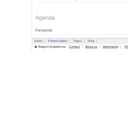
Agenda
Farmaziak
Home
Printed edition
Topics
Shop
� Baigorri Argitaletxea
Contact
About us
Advertising
R