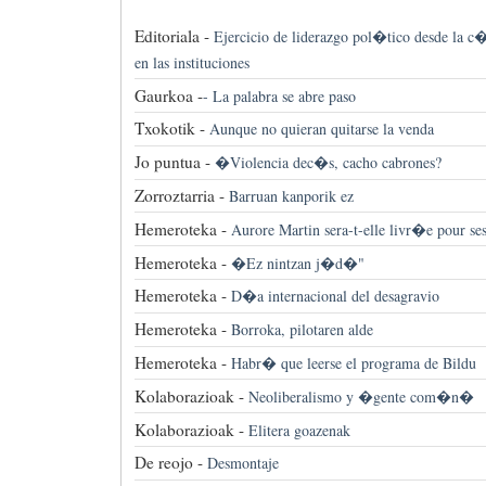
Editoriala -
Ejercicio de liderazgo pol�tico desde la c�
en las instituciones
Gaurkoa -
-
La palabra se abre paso
Txokotik -
Aunque no quieran quitarse la venda
Jo puntua -
�Violencia dec�s, cacho cabrones?
Zorroztarria -
Barruan kanporik ez
Hemeroteka -
Aurore Martin sera-t-elle livr�e pour se
Hemeroteka -
�Ez nintzan j�d�"
Hemeroteka -
D�a internacional del desagravio
Hemeroteka -
Borroka, pilotaren alde
Hemeroteka -
Habr� que leerse el programa de Bildu
Kolaborazioak -
Neoliberalismo y �gente com�n�
Kolaborazioak -
Elitera goazenak
De reojo -
Desmontaje