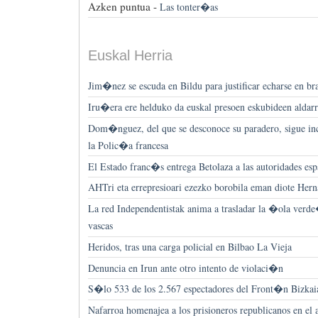
Azken puntua -
Las tonter�as
Euskal Herria
Jim�nez se escuda en Bildu para justificar echarse en b
Iru�era ere helduko da euskal presoen eskubideen aldarr
Dom�nguez, del que se desconoce su paradero, sigue i
la Polic�a francesa
El Estado franc�s entrega Betolaza a las autoridades es
AHTri eta errepresioari ezezko borobila eman diote Hern
La red Independentistak anima a trasladar la �ola verde�
vascas
Heridos, tras una carga policial en Bilbao La Vieja
Denuncia en Irun ante otro intento de violaci�n
S�lo 533 de los 2.567 espectadores del Front�n Bizkaia
Nafarroa homenajea a los prisioneros republicanos en el 