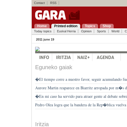
Contact
RSS
Home
Printed edition
Topics
Shop
Today topics
Euskal Herria
Opinion
Sports
World
C
2011 june 19
Eguneko gaiak
�El tiempo corre a nuestro favor, seguir acumulando fu
Aurore Martin reaparece en Biarritz arropada por m�s d
�En mi caso ha servido para atraer gente al debate sobr
Pedro Olea logra que la bandera de la Rep�blica vuelva
Iritzia