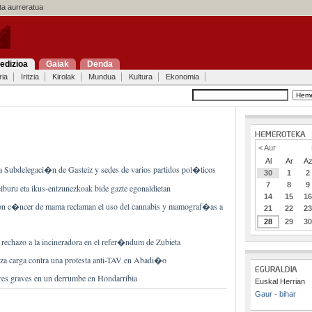
a aurreratua
edizioa
Gaiak
Denda
ria
Iritzia
Kirolak
Mundua
Kultura
Ekonomia
< Aur
Al
Ar
A
a Subdelegaci�n de Gasteiz y sedes de varios partidos pol�ticos
30
1
2
7
8
9
lburu eta ikus-entzunezkoak bide gazte egonaldietan
14
15
1
on c�ncer de mama reclaman el uso del cannabis y mamograf�as a
21
22
2
28
29
3
 rechazo a la incineradora en el refer�ndum de Zubieta
tza carga contra una protesta anti-TAV en Abadi�o
es graves en un derrumbe en Hondarribia
Euskal Herrian
Gaur - bihar