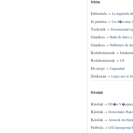
Iritzia
Editoriala
->
La izquierda ab
Jo puntua
->
Un d�a muy tr
Txokotik
->
Desarrazoiari e
Gaurkoa
->
Baile de datos a
Gaurkoa
->
Hablemos de de
Kolaborazioak
->
Emakume,
Kolaborazioak
->
G8
De reojo
->
Capacidad
Zirikazan
->
Largo nos lo f
Kirolak
Kirolak
->
Efr�n V�zquez lo
Kirolak
->
Donostiako Ibaio
Kirolak
->
Alonsok eta Hami
Futbola
->
GSI Inmogroup Bil