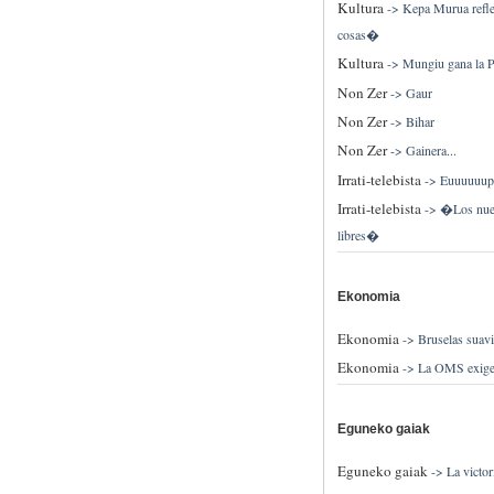
Kultura
->
Kepa Murua reflex
cosas�
Kultura
->
Mungiu gana la 
Non Zer
->
Gaur
Non Zer
->
Bihar
Non Zer
->
Gainera...
Irrati-telebista
->
Euuuuuupp
Irrati-telebista
->
�Los nuevo
libres�
Ekonomia
Ekonomia
->
Bruselas suav
Ekonomia
->
La OMS exige p
Eguneko gaiak
Eguneko gaiak
->
La victo