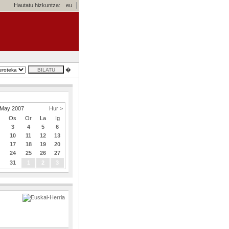
Hautatu hizkuntza:
eu
�
May 2007
Hur >
z
Os
Or
La
Ig
3
4
5
6
10
11
12
13
6
17
18
19
20
3
24
25
26
27
0
31
1
2
3