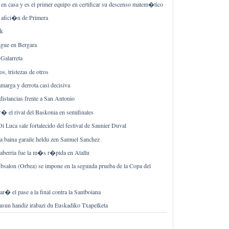
en casa y es el primer equipo en certificar su descenso matem�tico
 afici�n de Primera
ak
igue en Bergara
 Galarreta
, tristezas de otros
amarga y derrota casi decisiva
distancias frente a San Antonio
� el rival del Baskonia en semifinales
i Luca sale fortalecido del festival de Saunier Duval
a baina garaile heldu zen Samuel Sanchez
laberria fue la m�s r�pida en Atallu
Absalon (Orbea) se impone en la segunda prueba de la Copa del
ar� el pase a la final contra la Santboiana
sun handiz irabazi du Euskadiko Txapelketa