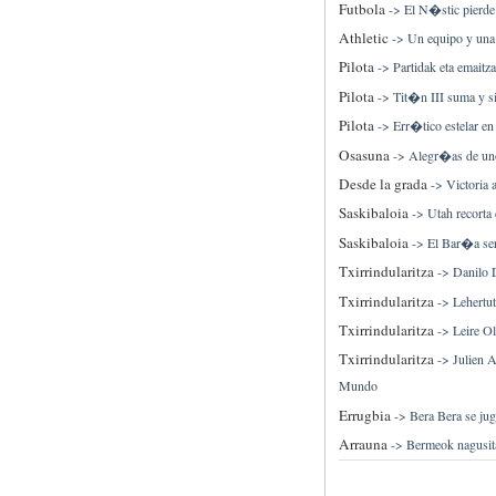
Futbola
->
El N�stic pierde 
Athletic
->
Un equipo y una
Pilota
->
Partidak eta emaitz
Pilota
->
Tit�n III suma y s
Pilota
->
Err�tico estelar en
Osasuna
->
Alegr�as de unos
Desde la grada
->
Victoria 
Saskibaloia
->
Utah recorta 
Saskibaloia
->
El Bar�a ser
Txirrindularitza
->
Danilo D
Txirrindularitza
->
Lehertut
Txirrindularitza
->
Leire O
Txirrindularitza
->
Julien 
Mundo
Errugbia
->
Bera Bera se jug
Arrauna
->
Bermeok nagusita