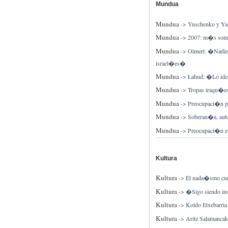
Mundua
Mundua
->
Yuschenko y Yan
Mundua
->
2007: m�s sombr
Mundua
->
Olmert: �Nadie 
israel�es�
Mundua
->
Lahud: �Lo idea
Mundua
->
Tropas iraqu�es
Mundua
->
Preocupaci�n por
Mundua
->
Soberan�a, auto
Mundua
->
Preocupaci�n en 
Kultura
Kultura
->
El nada�smo cump
Kultura
->
�Sigo siendo ins
Kultura
->
Koldo Etxebarria 
Kultura
->
Aritz Salamancak