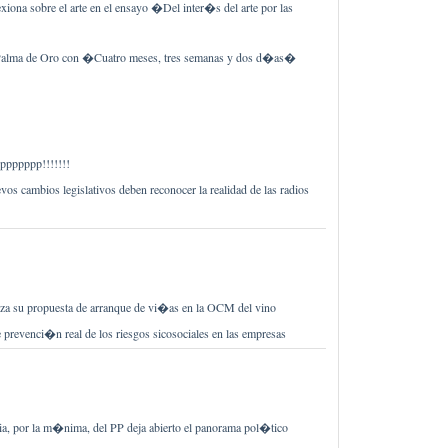
iona sobre el arte en el ensayo �Del inter�s del arte por las
Palma de Oro con �Cuatro meses, tres semanas y dos d�as�
pppppp!!!!!!!
s cambios legislativos deben reconocer la realidad de las radios
iza su propuesta de arranque de vi�as en la OCM del vino
revenci�n real de los riesgos sicosociales en las empresas
ria, por la m�nima, del PP deja abierto el panorama pol�tico