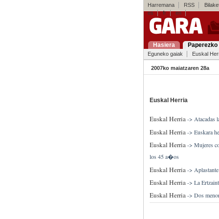
Harremana
RSS
Bilaket
es
fr
en
Hasiera
Paperezko 
Eguneko gaiak
Euskal Her
2007ko maiatzaren 28a
Euskal Herria
Euskal Herria
->
Atacadas l
Euskal Herria
->
Euskara he
Euskal Herria
->
Mujeres c
los 45 a�os
Euskal Herria
->
Aplastante
Euskal Herria
->
La Ertzain
Euskal Herria
->
Dos menor