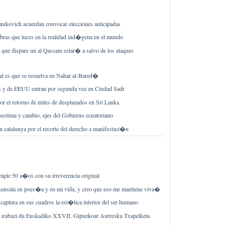
ukovich acuerdan convocar elecciones anticipadas
as que luces en la realidad ind�gena en el mundo
que dispare un al Qassam estar� a salvo de los ataques
l es que se resuelva en Nahar al-Bared�
 y de EEUU entran por segunda vez en Ciudad Sadr
 el retorno de miles de desplazados en Sri Lanka
estima y cambio, ejes del Gobierno ecuatoriano
catalunya por el recorte del derecho a manifestaci�n
le 50 a�os con su irreverencia original
ensata en poes�a y en mi vida, y creo que eso me mantiene viva�
captura en sus cuadros la est�tica interior del ser humano
 irabazi du Euskadiko XXVII. Gipuzkoar Aurresku Txapelketa