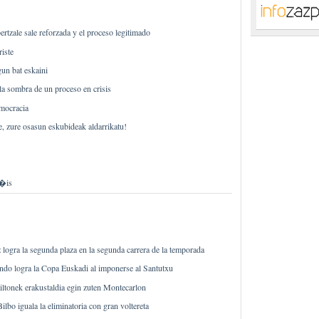
ertzale sale reforzada y el proceso legitimado
iste
gun bat eskaini
 la sombra de un proceso en crisis
mocracia
 zure osasun eskubideak aldarrikatu!
i�is
gra la segunda plaza en la segunda carrera de la temporada
ndo logra la Copa Euskadi al imponerse al Santutxu
ltonek erakustaldia egin zuten Montecarlon
bo iguala la eliminatoria con gran voltereta