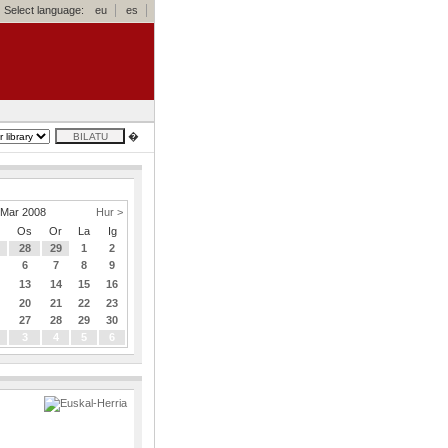
Select language:
eu
es
�
Mar 2008
Hur >
z
Os
Or
La
Ig
7
28
29
1
2
6
7
8
9
2
13
14
15
16
9
20
21
22
23
6
27
28
29
30
3
4
5
6