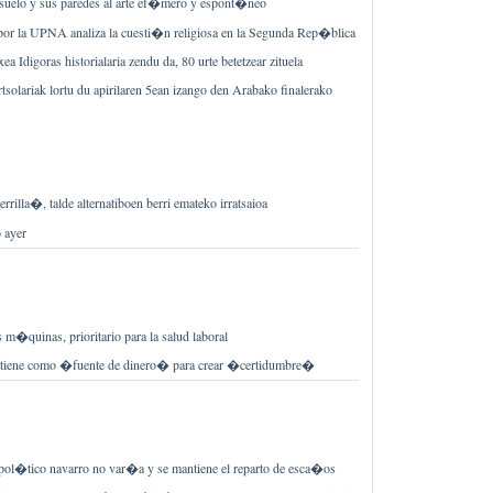
 suelo y sus paredes al arte ef�mero y espont�neo
 por la UPNA analiza la cuesti�n religiosa en la Segunda Rep�blica
xea Idigoras historialaria zendu da, 80 urte betetzear zituela
solariak lortu du apirilaren 5ean izango den Arabako finalerako
illa�, talde alternatiboen berri emateko irratsaioa
 ayer
 m�quinas, prioritario para la salud laboral
tiene como �fuente de dinero� para crear �certidumbre�
pol�tico navarro no var�a y se mantiene el reparto de esca�os