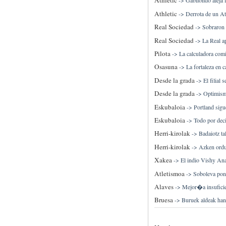
Athletic
->
Gabilondo aleja 
Athletic
->
Derrota de un At
Real Sociedad
->
Sobraron 
Real Sociedad
->
La Real a
Pilota
->
La calculadora com
Osasuna
->
La fortaleza en c
Desde la grada
->
El filial
Desde la grada
->
Optimismo
Eskubaloia
->
Portland sigu
Eskubaloia
->
Todo por decid
Herri-kirolak
->
Badaiotz ta
Herri-kirolak
->
Azken orduk
Xakea
->
El indio Vishy Ana
Atletismoa
->
Soboleva pon
Alaves
->
Mejor�a insufici
Bruesa
->
Buruek aldeak hand