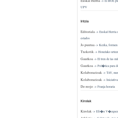
Euskal Herria
->
El BOE pub
UPV
Iritzia
Editoriala
->
Euskal Herria 
estados
Jo puntua
->
Kezka, formen s
Txokotik
->
Honelako urtee
Gaurkoa
->
El tren de las mi
Gaurkoa
->
Pol�tica para d
Kolaborazioak
->
TAV, men
Kolaborazioak
->
Iniciativ
De reojo
->
Franja horaria
Kirolak
Kirolak
->
Efr�n V�zquez s