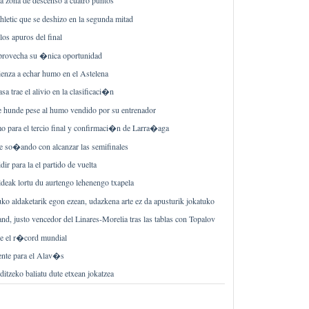
la zona de descenso a cuatro puntos
hletic que se deshizo en la segunda mitad
los apuros del final
provecha su �nica oportunidad
ienza a echar humo en el Astelena
asa trae el alivio en la clasificaci�n
 se hunde pese al humo vendido por su entrenador
 para el tercio final y confirmaci�n de Larra�aga
e so�ando con alcanzar las semifinales
ir para la el partido de vuelta
ldeak lortu du aurtengo lehenengo txapela
o aldaketarik egon ezean, udazkena arte ez da apusturik jokatuko
nd, justo vencedor del Linares-Morelia tras las tablas con Topalov
e el r�cord mundial
ente para el Alav�s
itzeko baliatu dute etxean jokatzea