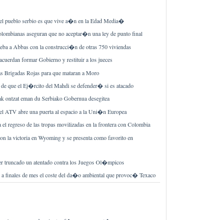
l pueblo serbio es que vive a�n en la Edad Media�
lombianas aseguran que no aceptar�n una ley de punto final
ueba a Abbas con la construcci�n de otras 750 viviendas
 acuerdan formar Gobierno y restituir a los jueces
as Brigadas Rojas para que mataran a Moro
 de que el Ej�rcito del Mahdi se defender� si es atacado
eak ontzat eman du Serbiako Gobernua desegitea
del ATV abre una puerta al espacio a la Uni�n Europea
l regreso de las tropas movilizadas en la frontera con Colombia
n la victoria en Wyoming y se presenta como favorito en
ber truncado un atentado contra los Juegos Ol�mpicos
� a finales de mes el coste del da�o ambiental que provoc� Texaco