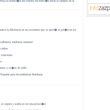
lica la licitaci�n del estudio del tranv�a hasta el campus de la
marca la diferencia en un escrutinio que se ajust� al gui�n en los
albatzea, irudiaren zaintzea!
n patua
l estaciones
os
tiras y cu�as de radio
a Popular para desmilitarizar Bardenas
e supera y acaba en novena posici�n