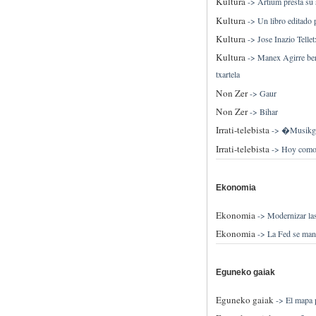
Kultura
->
Artium presta su
Kultura
->
Un libro editado
Kultura
->
Jose Inazio Tellet
Kultura
->
Manex Agirre bert
txartela
Non Zer
->
Gaur
Non Zer
->
Bihar
Irrati-telebista
->
�Musikgerr
Irrati-telebista
->
Hoy como
Ekonomia
Ekonomia
->
Modernizar las
Ekonomia
->
La Fed se man
Eguneko gaiak
Eguneko gaiak
->
El mapa 