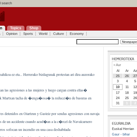
 search
on
Topics
Shop
a
Opinion
Sports
World
Culture
Economy
< Aur
Al
Ar
A
nahikoa ez eta... Herrerako bizilagunak protestan ari dira auzorako
25
26
2
3
4
5
10
11
1
 las agresiones a las mujeres y luego cargan contra ellas�
17
18
1
ak Martxan tacha de �enga�osa� la reducci�n de basuras en
24
25
2
31
1
2
s detenidos en Oiartzun y Gasteiz por sendas agresiones con navaja
os de un accidente cuando acud�an a la c�rcel de Navalcarnero
Euskal Herrian
os sofocan un incendio en una casa deshabitada
Gaur - bihar