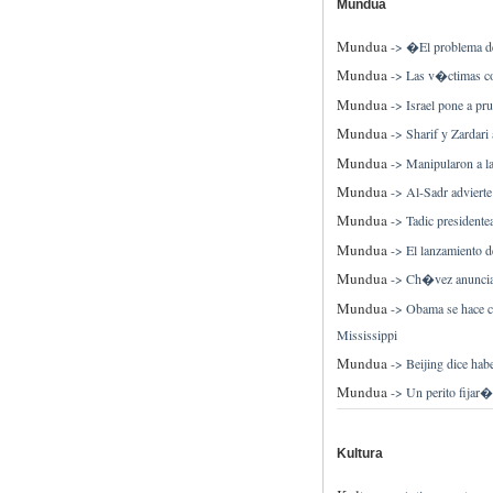
Mundua
Mundua
->
�El problema de
Mundua
->
Las v�ctimas co
Mundua
->
Israel pone a pr
Mundua
->
Sharif y Zardari
Mundua
->
Manipularon a l
Mundua
->
Al-Sadr advierte
Mundua
->
Tadic president
Mundua
->
El lanzamiento 
Mundua
->
Ch�vez anuncia e
Mundua
->
Obama se hace co
Mississippi
Mundua
->
Beijing dice ha
Mundua
->
Un perito fijar
Kultura