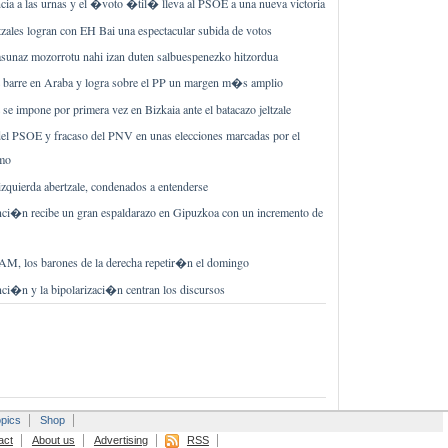
ncia a las urnas y el �voto �til� lleva al PSOE a una nueva victoria
tzales logran con EH Bai una espectacular subida de votos
sunaz mozorrotu nahi izan duten salbuespenezko hitzordua
barre en Araba y logra sobre el PP un margen m�s amplio
e impone por primera vez en Bizkaia ante el batacazo jeltzale
del PSOE y fracaso del PNV en unas elecciones marcadas por el
smo
zquierda abertzale, condenados a entenderse
nci�n recibe un gran espaldarazo en Gipuzkoa con un incremento de
M, los barones de la derecha repetir�n el domingo
nci�n y la bipolarizaci�n centran los discursos
pics
Shop
act
About us
Advertising
RSS