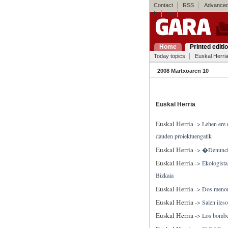
Contact
RSS
Advanced
fr
en
Home
Printed editi
Today topics
Euskal Herri
2008 Martxoaren 10
Euskal Herria
Euskal Herria
->
Lehen ere 
dauden proiektuengatik
Euskal Herria
->
�Denuncian
Euskal Herria
->
Ekologist
Bizkaia
Euskal Herria
->
Dos menore
Euskal Herria
->
Salen iles
Euskal Herria
->
Los bomber