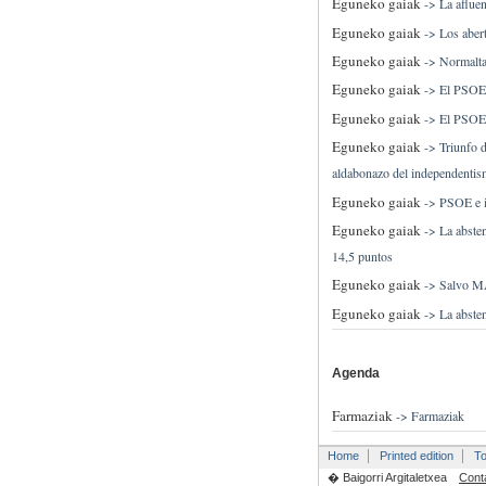
Eguneko gaiak
->
La aflue
Eguneko gaiak
->
Los aber
Eguneko gaiak
->
Normalta
Eguneko gaiak
->
El PSOE 
Eguneko gaiak
->
El PSOE s
Eguneko gaiak
->
Triunfo 
aldabonazo del independenti
Eguneko gaiak
->
PSOE e i
Eguneko gaiak
->
La abste
14,5 puntos
Eguneko gaiak
->
Salvo MA
Eguneko gaiak
->
La abste
Agenda
Farmaziak
->
Farmaziak
Home
Printed edition
To
� Baigorri Argitaletxea
Cont