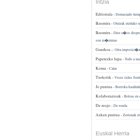
Iritzia
Editoriala -
Demasiado tiemp
Ikusmira -
Oteizak utzitako 
Ikusmira -
Diez a�os despu�s
son m�nimas
Gaurkoa -
-
Otra imposici
Paperezko lupa -
Todo a una
Koma -
Catar
Txokotik -
Voces ixiles fre
Jo puntua -
Borroka kualitat
Kolaborazioak -
Bolsas en
De reojo -
De ronda
Azken puntua -
Zorionak et
Euskal Herria