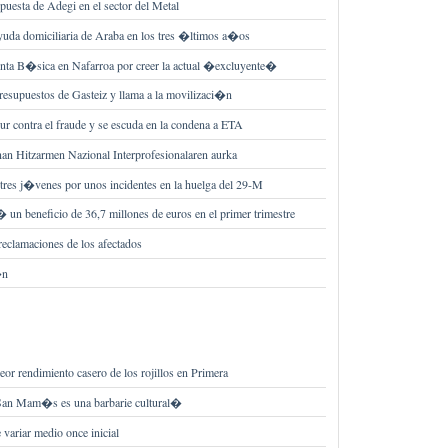
puesta de Adegi en el sector del Metal
uda domiciliaria de Araba en los tres �ltimos a�os
nta B�sica en Nafarroa por creer la actual �excluyente�
resupuestos de Gasteiz y llama a la movilizaci�n
ur contra el fraude y se escuda en la condena a ETA
nan Hitzarmen Nazional Interprofesionalaren aurka
es j�venes por unos incidentes en la huelga del 29-M
 un beneficio de 36,7 millones de euros en el primer trimestre
eclamaciones de los afectados
�n
eor rendimiento casero de los rojillos en Primera
San Mam�s es una barbarie cultural�
variar medio once inicial