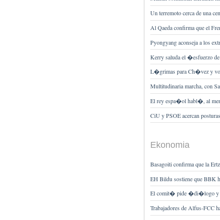
Un terremoto cerca de una cen
Al Qaeda confirma que el Fren
Pyongyang aconseja a los ext
Kerry saluda el �esfuerzo de
L�grimas para Ch�vez y vot
Multitudinaria marcha, con Sa
El rey espa�ol habl�, al meno
CiU y PSOE acercan posturas 
Ekonomia
Basagoiti confirma que la Ertz
EH Bildu sostiene que BBK ha
El comit� pide �di�logo y n
Trabajadores de Alfus-FCC h