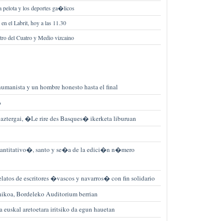
 pelota y los deportes ga�licos
en el Labrit, hoy a las 11.30
tro del Cuatro y Medio vizcaino
umanista y un hombre honesto hasta el final
o
aztergai, �Le rire des Basques� ikerketa liburuan
cuantitativo�, santo y se�a de la edici�n n�mero
atos de escritores �vascos y navarros� con fin solidario
nikoa, Bordeleko Auditorium berrian
uskal aretoetara iritsiko da egun hauetan