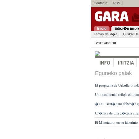
Contacto
RSS
Inicio
Edici�n impr
Temas del d�a
Euskal Her
2013 abril 10
Eguneko gaiak
El programa de Urkullu olvi
Un documental refleja el dram
�La Fiscal�a no deber�a ej
Cr�nica de una d�cada infer
El Minotauro, en su laberinto 