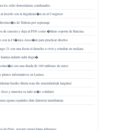
ara los ocho donostiarras condenados
l insistir con la ilegalizaci�n en el Congreso
bsoluci�n de Telleria por espionaje
 de censura y deja al PSN como �ltimo soporte de Barcina
n con la Cl�nica Anso�in para practicar abortos
go 21 con una fiesta el derecho a vivir y estudiar en euskara
o hautua indartu nahi dugu�
soluci�n con una deuda de 160 millones de euros
s plenos informativos en Lemoa
ketan hasiko direla esan die zuzendaritzak langileei
o Seco y muestra su lado m�s solidario
en eguna ospatuko dute datorren larunbatean
si da Paris, iragarri zuena baino lehenago