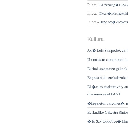
Pilota -
La tecnolog�a une la
Pilota -
Elecci�n de material 
Pilota -
Derio ser� el epicen
Kultura
Jos� Luis Sampedro, un h
Un maestro comprometid
Euskal umorearen gakoak 
Enpresari eta euskaltzalea
El �salto cualitativo y 
diecinueve del FANT
�Inquietos vascones�, rel
Euskadiko Orkestra Sinfo
�To Say Goodbye� filma e