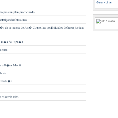
Gaur - bihar
o para un plan precocinado
neurrigabeko hutsunea
 de la muerte de Jos� Couso, las posibilidades de hacer justicia
�n m�s de Espa�a
 carta
nte a R�os Montt
iboak
 el balc�n
a eskerrik asko