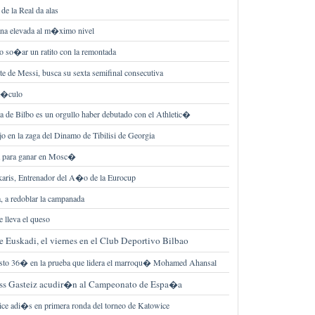
de la Real da alas
ana elevada al m�ximo nivel
o so�ar un ratito con la remontada
e de Messi, busca su sexta semifinal consecutiva
ct�culo
a de Bilbo es un orgullo haber debutado con el Athletic�
ijo en la zaga del Dinamo de Tibilisi de Georgia
a para ganar en Mosc�
karis, Entrenador del A�o de la Eurocup
a redoblar la campanada
e lleva el queso
 Euskadi, el viernes en el Club Deportivo Bilbao
esto 36� en la prueba que lidera el marroqu� Mohamed Ahansal
ness Gasteiz acudir�n al Campeonato de Espa�a
ice adi�s en primera ronda del torneo de Katowice