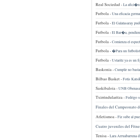
Real Sociedad -
La afici�n 
Futbola -
Una eficacia germ
Futbola -
El Galatasaray pud
Futbola -
El Bar�a, pendient
Futbola -
Comienza el espe
Futbola -
�Para un futbolist
Futbola -
Ustaritz ya es un f
Baskonia -
Cumplir no bast
Bilbao Basket -
Fotis Katsi
Saskibaloia -
UNB Obenasa, 
Txirrindularitza -
Fedrigo s
Finales del Campeonato de
Atletismoa -
Fiz sube al pu
Cuatro juveniles del Fit
Tenisa -
Lara Arruabarrena d