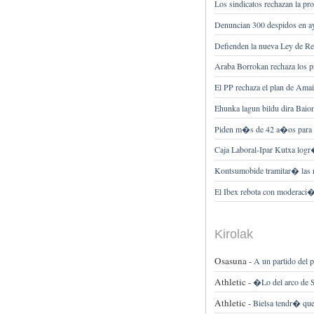
Los sindicatos rechazan la pro
Denuncian 300 despidos en ay
Defienden la nueva Ley de Re
Araba Borrokan rechaza los p
El PP rechaza el plan de Amai
Ehunka lagun bildu dira Baio
Piden m�s de 42 a�os para tr
Caja Laboral-Ipar Kutxa logr�
Kontsumobide tramitar� las r
El Ibex rebota con moderaci
Kirolak
Osasuna -
A un partido del p
Athletic -
�Lo del arco de 
Athletic -
Bielsa tendr� que 