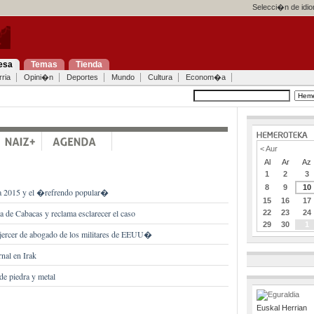
Selecci�n de idi
esa
Temas
Tienda
ria
Opini�n
Deportes
Mundo
Cultura
Econom�a
< Aur
Al
Ar
Az
1
2
3
8
9
10
da 2015 y el �refrendo popular�
15
16
17
a de Cabacas y reclama esclarecer el caso
22
23
24
29
30
1
ercer de abogado de los militares de EEUU�
nal en Irak
de piedra y metal
Euskal Herrian