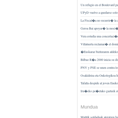
Un refugio en el Boulevard p
UPyD vuelve a quedarse solo a
La Fiscal�a no recurrir� la a
Geroa Bai apoyar� la moci�n
Vera estudia una concertaci�
Villatuerta reclamar� el domin
�Euskaraz bizitzearen aldek
Bilbao R�a 2000 inicia su di
PNV y PSE se unen contra lo
Osakidetza eta Onkologikoa hiz
Tafalla despide al joven Enek
Iru�eko pe�etako gazteek eur
Mundua
Malitik soldaduak ateratzen ha