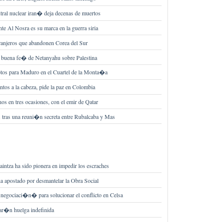
tral nuclear iran� deja decenas de muertos
te Al Nosra es su marca en la guerra siria
ranjeros que abandonen Corea del Sur
 buena fe� de Netanyahu sobre Palestina
os para Maduro en el Cuartel de la Monta�a
ntos a la cabeza, pide la paz en Colombia
s en tres ocasiones, con el emir de Qatar
tras una reuni�n secreta entre Rubalcaba y Mas
aintza ha sido pionera en impedir los escraches
 apostado por desmantelar la Obra Social
egociaci�n� para solucionar el conflicto en Celsa
ar�n huelga indefinida