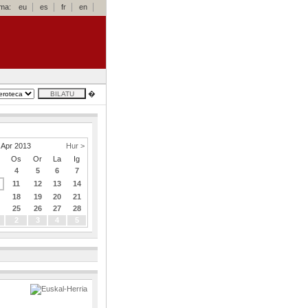
oma:
eu
es
fr
en
�
Apr 2013
Hur >
Os
Or
La
Ig
4
5
6
7
11
12
13
14
18
19
20
21
25
26
27
28
2
3
4
5