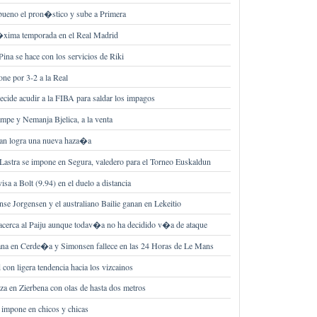
ueno el pron�stico y sube a Primera
�xima temporada en el Real Madrid
ina se hace con los servicios de Riki
one por 3-2 a la Real
ide acudir a la FIBA para saldar los impagos
mpe y Nemanja Bjelica, a la venta
ban logra una nueva haza�a
Lastra se impone en Segura, valedero para el Torneo Euskaldun
isa a Bolt (9.94) en el duelo a distancia
se Jorgensen y el australiano Bailie ganan en Lekeitio
acerca al Paiju aunque todav�a no ha decidido v�a de ataque
ana en Cerde�a y Simonsen fallece en las 24 Horas de Le Mans
on ligera tendencia hacia los vizcainos
a en Zierbena con olas de hasta dos metros
 impone en chicos y chicas