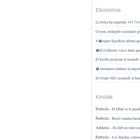
Ekonomia
La bolsa ha repartido 147.716 
Goyen, reelegido secretario 
V�zquez Eguzkiza afirma que
�El Gobierno vasco tiene qu
El Ecofin pospone el acuerdo 
�Alemania contiene la mayor
El Grupo MZ suspende la hue
Kirolak
Futbola -
El Eibar se lo pued
Futbola -
Brasil camina hacia 
Athletic -
El club no renova
Futbola -
Los hinchas conoc