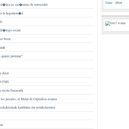
Gaur - bihar
ol�tica es sin�nimo de retroceder
d a la hegemon�a
to
di�logo social
ko beste
alak
quiere premiar?
 decir
l FMI
 receta fracasada
 los pesares, el Metal de Gipuzkoa avanza
eskakizunak kantitatez eta nolakotasunez
zas