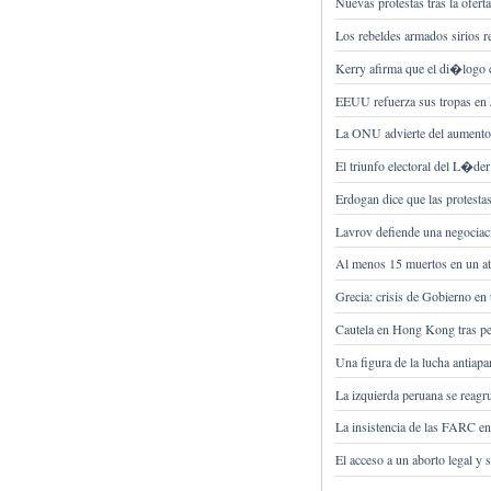
Nuevas protestas tras la ofer
Los rebeldes armados sirios 
Kerry afirma que el di�logo c
EEUU refuerza sus tropas en
La ONU advierte del aumento d
El triunfo electoral del L�d
Erdogan dice que las protest
Lavrov defiende una negociac
Al menos 15 muertos en un at
Grecia: crisis de Gobierno en
Cautela en Hong Kong tras p
Una figura de la lucha antiap
La izquierda peruana se reagr
La insistencia de las FARC e
El acceso a un aborto legal y