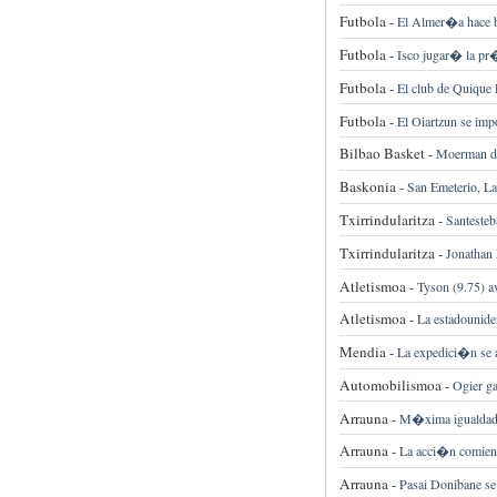
Futbola -
El Almer�a hace b
Futbola -
Isco jugar� la pr
Futbola -
El club de Quique P
Futbola -
El Oiartzun se imp
Bilbao Basket -
Moerman dec
Baskonia -
San Emeterio, La
Txirrindularitza -
Santeste
Txirrindularitza -
Jonathan 
Atletismoa -
Tyson (9.75) av
Atletismoa -
La estadouniden
Mendia -
La expedici�n se 
Automobilismoa -
Ogier g
Arrauna -
M�xima igualdad c
Arrauna -
La acci�n comienz
Arrauna -
Pasai Donibane se