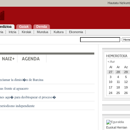
Hautatu hizkunt
edizioa
Gaiak
Denda
ria
Iritzia
Kirolak
Mundua
Kultura
Ekonomia
< Aur
Al
Ar
Az
27
28
29
3
4
5
reclamar la dimisi�n de Barcina
10
11
12
17
18
19
as frente al aguacero
24
25
26
nes aqu� para desbloquear el proceso�
riodismo independiente
Euskal Herrian