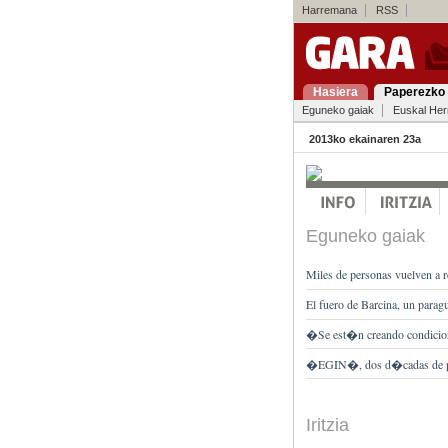
Harremana
RSS
Hasiera
Paperezko 
Eguneko gaiak
Euskal Her
2013ko ekainaren 23a
Eguneko gaiak
Miles de personas vuelven a 
El fuero de Barcina, un paragu
�Se est�n creando condicio
�EGIN�, dos d�cadas de pe
Iritzia