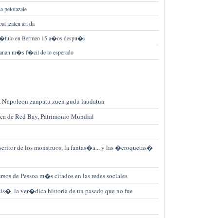
ia pelotazale
at izaten ari da
l t�tulo en Bermeo 15 a�os despu�s
 ganan m�s f�cil de lo esperado
, Napoleon zanpatu zuen gudu laudatua
sca de Red Bay, Patrimonio Mundial
critor de los monstruos, la fantas�a... y las �croquetas�
rsos de Pessoa m�s citados en las redes sociales
s�, la ver�dica historia de un pasado que no fue