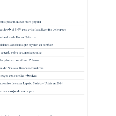
ientos para un nuevo muro popular
equipo� al PNV para evitar la aplicaci�n del copago
rdinadora de EA en Nafarroa
licianos asturianos que cayeron en combate
 acuerdo sobre la consulta popular
or planta su semilla en Zuberoa
egin dio Seaskak Baionako karriketan
riesgos con sencillas t�cnicas
promiso de cerrar Lapatx, Sasieta y Urteta en 2014
ne la anexi�n de municipios