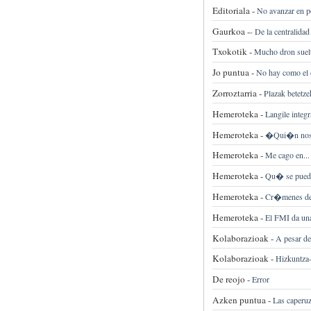
Editoriala -
No avanzar en p
Gaurkoa -
-
De la centralida
Txokotik -
Mucho dron suel
Jo puntua -
No hay como el 
Zorroztarria -
Plazak betetze
Hemeroteka -
Langile integr
Hemeroteka -
�Qui�n nos 
Hemeroteka -
Me cago en...
Hemeroteka -
Qu� se puede
Hemeroteka -
Cr�menes de
Hemeroteka -
El FMI da una
Kolaborazioak -
A pesar de
Kolaborazioak -
Hizkuntza-
De reojo -
Error
Azken puntua -
Las caperu