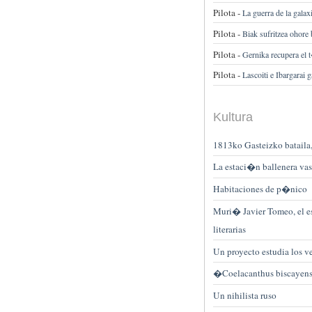
Pilota -
La guerra de la galax
Pilota -
Biak sufritzea ohore b
Pilota -
Gernika recupera e
Pilota -
Lascoiti e Ibargarai
Kultura
1813ko Gasteizko bataila
La estaci�n ballenera va
Habitaciones de p�nico
Muri� Javier Tomeo, el es
literarias
Un proyecto estudia los ve
�Coelacanthus biscayensi
Un nihilista ruso