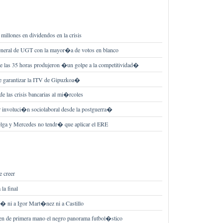
millones en dividendos en la crisis
general de UGT con la mayor�a de votos en blanco
 las 35 horas produjeron �un golpe a la competitividad�
e garantizar la ITV de Gipuzkoa�
de las crisis bancarias al mi�rcoles
 involuci�n sociolaboral desde la postguerra�
lga y Mercedes no tendr� que aplicar el ERE
e creer
la final
r� ni a Igor Mart�nez ni a Castillo
en de primera mano el negro panorama futbol�stico