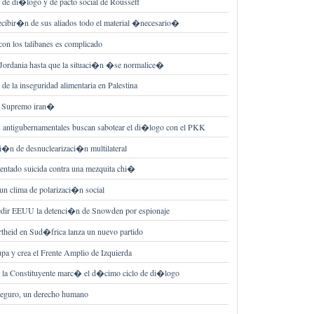
ta de di�logo y de pacto social de Rousseff
recibir�n de sus aliados todo el material �necesario�
on los talibanes es complicado
 Jordania hasta que la situaci�n �se normalice�
e la inseguridad alimentaria en Palestina
er Supremo iran�
as antigubernamentales buscan sabotear el di�logo con el PKK
i�n de desnuclearizaci�n multilateral
entado suicida contra una mezquita chi�
 un clima de polarizaci�n social
edir EEUU la detenci�n de Snowden por espionaje
artheid en Sud�frica lanza un nuevo partido
upa y crea el Frente Amplio de Izquierda
n la Constituyente marc� el d�cimo ciclo de di�logo
 seguro, un derecho humano