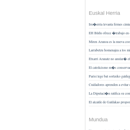
Euskal Herria
Iru�erria levanta firmes cim
EH Bildu ofrece �trabajo en 
Miren Aranoa es la nueva coo
Larrabetzu homenajea a los mi
Etxarri Aranatz no anular� el
El catolicismo m�s conservad
Parisi lege bat sortzeko gald
Cuidadores aprenden a evitar 
La Diputaci�n ratifica su com
El alcalde de Galdakao propo
Mundua