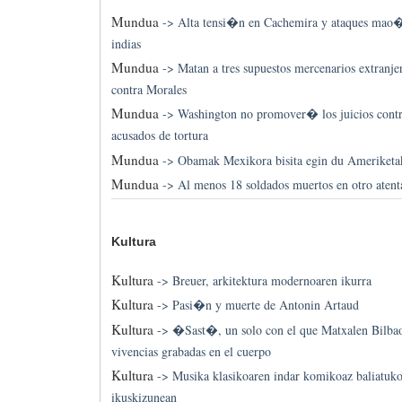
Mundua
->
Alta tensi�n en Cachemira y ataques mao�s
indias
Mundua
->
Matan a tres supuestos mercenarios extranj
contra Morales
Mundua
->
Washington no promover� los juicios contr
acusados de tortura
Mundua
->
Obamak Mexikora bisita egin du Ameriketa
Mundua
->
Al menos 18 soldados muertos en otro atent
Kultura
Kultura
->
Breuer, arkitektura modernoaren ikurra
Kultura
->
Pasi�n y muerte de Antonin Artaud
Kultura
->
�Sast�, un solo con el que Matxalen Bilbao 
vivencias grabadas en el cuerpo
Kultura
->
Musika klasikoaren indar komikoaz baliatu
ikuskizunean