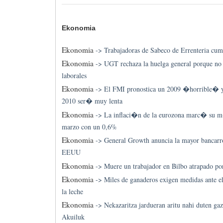
Ekonomia
Ekonomia
->
Trabajadoras de Sabeco de Errenteria cum
Ekonomia
->
UGT rechaza la huelga general porque no 
laborales
Ekonomia
->
El FMI pronostica un 2009 �horrible� y
2010 ser� muy lenta
Ekonomia
->
La inflaci�n de la eurozona marc� su 
marzo con un 0,6%
Ekonomia
->
General Growth anuncia la mayor bancarro
EEUU
Ekonomia
->
Muere un trabajador en Bilbo atrapado po
Ekonomia
->
Miles de ganaderos exigen medidas ante el
la leche
Ekonomia
->
Nekazaritza jardueran aritu nahi duten ga
Akuiluk