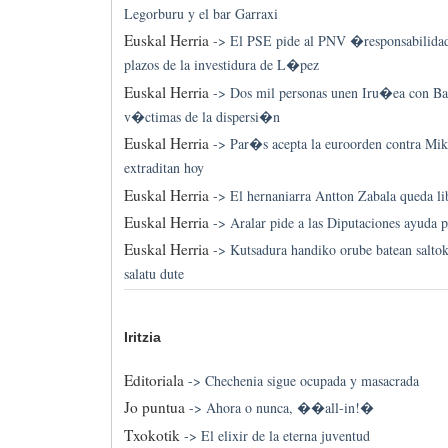
Legorburu y el bar Garraxi
Euskal Herria
->
El PSE pide al PNV �responsabilidad
plazos de la investidura de L�pez
Euskal Herria
->
Dos mil personas unen Iru�ea con Ba
v�ctimas de la dispersi�n
Euskal Herria
->
Par�s acepta la euroorden contra Mik
extraditan hoy
Euskal Herria
->
El hernaniarra Antton Zabala queda lib
Euskal Herria
->
Aralar pide a las Diputaciones ayuda p
Euskal Herria
->
Kutsadura handiko orube batean salto
salatu dute
Iritzia
Editoriala
->
Chechenia sigue ocupada y masacrada
Jo puntua
->
Ahora o nunca, ��all-in!�
Txokotik
->
El elixir de la eterna juventud