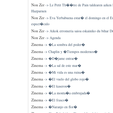
Non Zer
->
Le Petit Th��tre de Pain taldearen azken l
Hazparnen
Non Zer
->
Eva Yerbabuena estar� el domingo en el E
espect�culo
Non Zer
->
Aikok erromeria saioa eskainiko du bihar 
Non Zer
->
Agenda
Zinema
->
�La sombra del poder�
Zinema
->
Chaplin y �Tiempos modernos�
Zinema
->
�D�jame entrar�
Zinema
->
�La sal de este mar�
Zinema
->
�Mi vida es una ruina�
Zinema
->
�El vuelo del globo rojo�
Zinema
->
�El kaseron�
Zinema
->
�La monta�a embrujada�
Zinema
->
�El frasco�
Zinema
->
�Naranjo en flor�