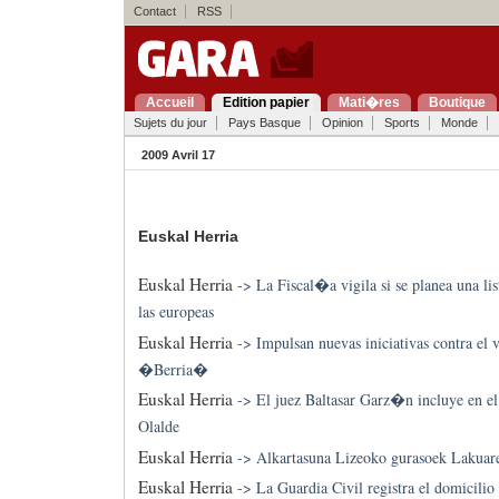
Contact
RSS
Accueil
Edition papier
Mati�res
Boutique
Sujets du jour
Pays Basque
Opinion
Sports
Monde
2009 Avril 17
Euskal Herria
Euskal Herria
->
La Fiscal�a vigila si se planea una lis
las europeas
Euskal Herria
->
Impulsan nuevas iniciativas contra el
�Berria�
Euskal Herria
->
El juez Baltasar Garz�n incluye en e
Olalde
Euskal Herria
->
Alkartasuna Lizeoko gurasoek Lakuaren
Euskal Herria
->
La Guardia Civil registra el domicilio 