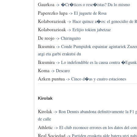
Gaurkoa
->
�Cr�ticos o rese�istas? Da lo mismo
Paperezko lupa
->
El juguete de Rosa
Kolaborazioak
->
Hace quince a�os: el genocidio de R
Kolaborazioak
->
Erlijio tokien jabetzaz
De reojo
->
Chiringuito
Ikusmira
->
Conde Pumpidok espainiar agintariek Zuzen
argi eta garbi erakutsi du
Ikusmira
->
Lo indefendible es la causa contra �Egun
Koma
->
Descaro
Azken puntua
->
Cinco d�as y cuatro estaciones
Kirolak
Kirolak
->
Ron Dennis abandona definitivamente la F1 p
de calle
Athletic
->
El club reconoce errores en los datos del con
Real Sociedad
->
Partiden erosketa alde batera utzi nah