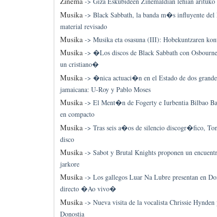
Zinema
->
Giza Eskubideen Zinemaldian lehian arituko d
Musika
->
Black Sabbath, la banda m�s influyente del 
material revisado
Musika
->
Musika eta osasuna (III): Hobekuntzaren kont
Musika
->
�Los discos de Black Sabbath con Osbourne 
un cristiano�
Musika
->
�nica actuaci�n en el Estado de dos grand
jamaicana: U-Roy y Pablo Moses
Musika
->
El Ment�n de Fogerty e Iurbentia Bilbao Ba
en compacto
Musika
->
Tras seis a�os de silencio discogr�fico, To
disco
Musika
->
Sabot y Brutal Knights proponen un encuentro
jarkore
Musika
->
Los gallegos Luar Na Lubre presentan en D
directo �Ao vivo�
Musika
->
Nueva visita de la vocalista Chrissie Hynden 
Donostia