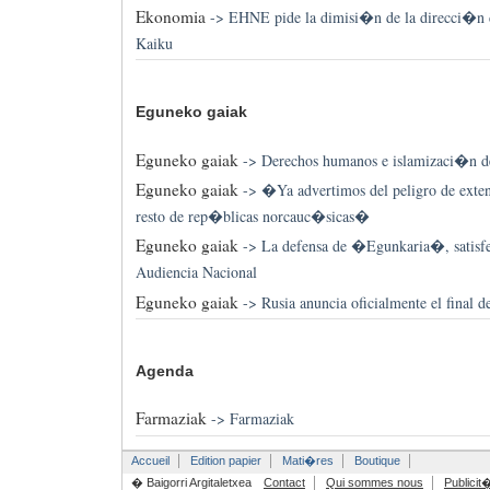
Ekonomia
->
EHNE pide la dimisi�n de la direcci�n de
Kaiku
Eguneko gaiak
Eguneko gaiak
->
Derechos humanos e islamizaci�n de
Eguneko gaiak
->
�Ya advertimos del peligro de exten
resto de rep�blicas norcauc�sicas�
Eguneko gaiak
->
La defensa de �Egunkaria�, satisfec
Audiencia Nacional
Eguneko gaiak
->
Rusia anuncia oficialmente el final d
Agenda
Farmaziak
->
Farmaziak
Accueil
Edition papier
Mati�res
Boutique
� Baigorri Argitaletxea
Contact
Qui sommes nous
Publicit