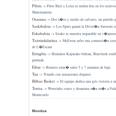
Pilota
->
Patxi Ruiz y Leiza se miden hoy en los octavos 
Manomanista
Osasuna
->
Dos a�os y medio de calvario, un partido p
Saskibaloia
->
Los Spurs ganan la Divisi�n Suroeste e
Eskubaloia
->
Itxako se muestra imparable en v�spera
Txirrindularitza
->
McEwen sufre una conmoci�n cerebr
de L�Escaut
Errugbia
->
Heineken Koparako bidean, Biarritzek ezinb
puntuak
Eibar
->
Romero estar� entre 5 y 7 semanas de baja
Tau
->
Triunfo con sensaciones dispares
Bilbao Basket
->
El equipo dedica una gris victoria a s
Tenisa
->
Wawrinka vence y desanima a�n m�s a Federe
Montecarlo
Mundua