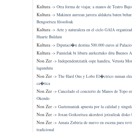
Kultura
->
Otra forma de viajar, a manos de Teatro Ba
Kultura
->
Makinen aurrean jarrera aldaketa baten behar
Bengoetxea filosofoak
Kultura
->
Arte y naturaleza en el ciclo GAIA organiz
Huarte Buldain
Kultura
->
Diputaci�n destina 500.000 euros al Palacio
Kultura
->
Pamielak bi liburu aurkeztuko ditu Buenos A
Non Zer
->
Independentziatik ospe handira, Vetusta Mo
lagunduta
Non Zer
->
The Hard Ons y Lobo El�ctrico suman elec
ca�tica
Non Zer
->
Cancelado el concierto de Manos de Topo en
Okendo
Non Zer
->
Gaztemaniak apuesta por la calidad y singul
Non Zer
->
Joxan Goikoetxea akordeoi jotzaileak disko 
Non Zer
->
Amaia Zubiria de nuevo en escena para revis
tradicional