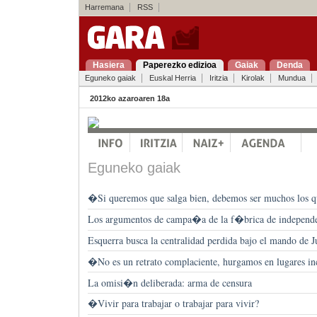
Harremana
RSS
Hasiera
Paperezko edizioa
Gaiak
Denda
Eguneko gaiak
Euskal Herria
Iritzia
Kirolak
Mundua
2012ko azaroaren 18a
Eguneko gaiak
�Si queremos que salga bien, debemos ser muchos los 
Los argumentos de campa�a de la f�brica de independe
Esquerra busca la centralidad perdida bajo el mando de 
�No es un retrato complaciente, hurgamos en lugares
La omisi�n deliberada: arma de censura
�Vivir para trabajar o trabajar para vivir?