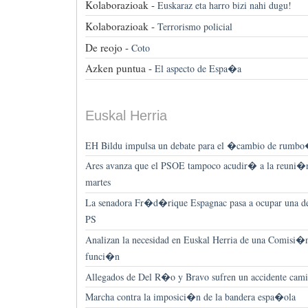
Kolaborazioak -
Euskaraz eta harro bizi nahi dugu!
Kolaborazioak -
Terrorismo policial
De reojo -
Coto
Azken puntua -
El aspecto de Espa�a
Euskal Herria
EH Bildu impulsa un debate para el �cambio de rumbo
Ares avanza que el PSOE tampoco acudir� a la reuni�
martes
La senadora Fr�d�rique Espagnac pasa a ocupar una de
PS
Analizan la necesidad en Euskal Herria de una Comisi�n
funci�n
Allegados de Del R�o y Bravo sufren un accidente camin
Marcha contra la imposici�n de la bandera espa�ola