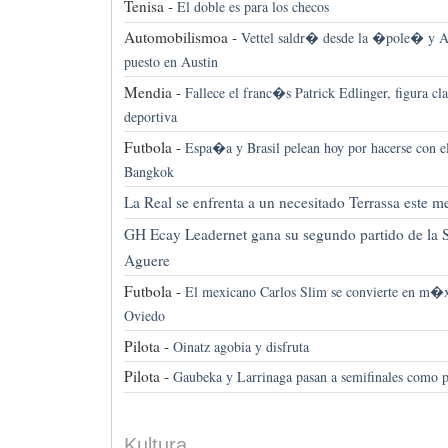
Tenisa -
El doble es para los checos
Automobilismoa -
Vettel saldr� desde la �pole� y Al
puesto en Austin
Mendia -
Fallece el franc�s Patrick Edlinger, figura cla
deportiva
Futbola -
Espa�a y Brasil pelean hoy por hacerse con e
Bangkok
La Real se enfrenta a un necesitado Terrassa este
GH Ecay Leadernet gana su segundo partido de la S
Aguere
Futbola -
El mexicano Carlos Slim se convierte en m�x
Oviedo
Pilota -
Oinatz agobia y disfruta
Pilota -
Gaubeka y Larrinaga pasan a semifinales como 
Kultura