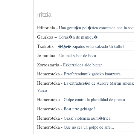
Iritzia
Editoriala -
Una gesti�n pol�tica conectada con la soc
Gaurkoa -
-
Coraz�n de maniqu�
Txokotik -
�Qu� zapatos se ha calzado Urkullu?
Jo puntua -
Un mal sabor de boca
Zorroztarria -
Ezkerraldea alde bietan
Hemeroteka -
Erreferendumik gabeko kantzerra
Hemeroteka -
La extradici�n de Aurore Martin amenaz
Vasco
Hemeroteka -
Golpe contra la pluralidad de prensa
Hemeroteka -
Bost urte gehiago?
Hemeroteka -
Gaza: violencia asim�trica
Hemeroteka -
Que no sea un golpe de aire...