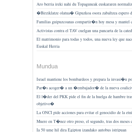
Aro berria ireki nahi du Topaguneak euskararen normali
�Birziklatze olatua� Gipuzkoa osora zabaltzea espero 
Familias guipuzcoanas compartir�n hoy mesa y mantel 
Activistas contra el TAV cuelgan una pancarta de la cate
El matrimonio para todas y todos, una nueva ley que na
Euskal Herria
Mundua
Israel mantiene los bombardeos y prepara la invasi�n por
Par�s acoger� a un �embajador� de la nueva coalici�
El l�der del PKK pide el fin de la huelga de hambre tr
objetivo�
La ONCI pide acciones para evitar el genocidio de la etn
Muere en T�nez otro preso, el segundo, tras dos meses 
Ia 50 ume hil dira Egipton izandako autobus istripuan