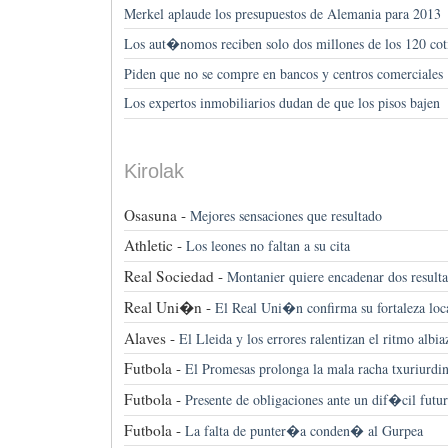
Merkel aplaude los presupuestos de Alemania para 2013
Los aut�nomos reciben solo dos millones de los 120 cot
Piden que no se compre en bancos y centros comerciales
Los expertos inmobiliarios dudan de que los pisos bajen
Kirolak
Osasuna -
Mejores sensaciones que resultado
Athletic -
Los leones no faltan a su cita
Real Sociedad -
Montanier quiere encadenar dos resulta
Real Uni�n -
El Real Uni�n confirma su fortaleza local
Alaves -
El Lleida y los errores ralentizan el ritmo albia
Futbola -
El Promesas prolonga la mala racha txuriurdin
Futbola -
Presente de obligaciones ante un dif�cil fu
Futbola -
La falta de punter�a conden� al Gurpea