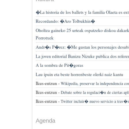
�La historia de los ballets y la familia Olaeta es e
Recordando: �Aro Tolbukhin�
Oholtza gaineko 25 urteak ospatzeko diskoa dakarki
Porrotxek
Andr�s P�rez: �Me gustan los personajes desu
La joven editorial Banizu Nizuke publica dos refere
A la sombra de Pit�goras
Lau ipuin eta beste horrenbeste olerki naiz kantu
Ikus-entzun -
Wikipedia, preservar la independencia co
Ikus-entzun -
Debate sobre la regulaci�n de ciertas apl
Ikus-entzun -
Twitter incluir� nuevo servicio a trav�s
Agenda