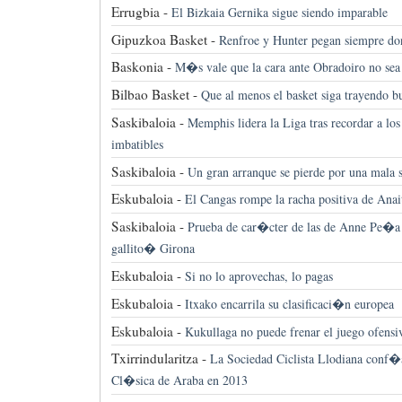
Errugbia -
El Bizkaia Gernika sigue siendo imparable
Gipuzkoa Basket -
Renfroe y Hunter pegan siempre d
Baskonia -
M�s vale que la cara ante Obradoiro no sea
Bilbao Basket -
Que al menos el basket siga trayendo bu
Saskibaloia -
Memphis lidera la Liga tras recordar a lo
imbatibles
Saskibaloia -
Un gran arranque se pierde por una mala 
Eskubaloia -
El Cangas rompe la racha positiva de Anai
Saskibaloia -
Prueba de car�cter de las de Anne Pe�a 
gallito� Girona
Eskubaloia -
Si no lo aprovechas, lo pagas
Eskubaloia -
Itxako encarrila su clasificaci�n europea
Eskubaloia -
Kukullaga no puede frenar el juego ofensiv
Txirrindularitza -
La Sociedad Ciclista Llodiana conf�a
Cl�sica de Araba en 2013