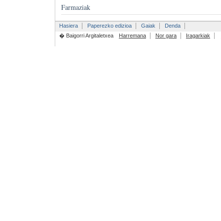
Farmaziak
Hasiera
Paperezko edizioa
Gaiak
Denda
� Baigorri Argitaletxea
Harremana
Nor gara
Iragarkiak