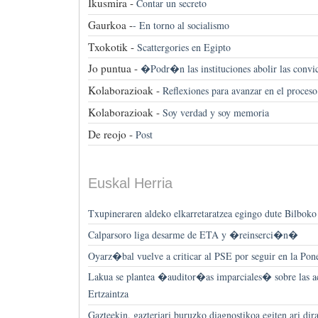
Ikusmira -
Contar un secreto
Gaurkoa -
-
En torno al socialismo
Txokotik -
Scattergories en Egipto
Jo puntua -
�Podr�n las instituciones abolir las convi
Kolaborazioak -
Reflexiones para avanzar en el proceso
Kolaborazioak -
Soy verdad y soy memoria
De reojo -
Post
Euskal Herria
Txupineraren aldeko elkarretaratzea egingo dute Bilbok
Calparsoro liga desarme de ETA y �reinserci�n�
Oyarz�bal vuelve a criticar al PSE por seguir en la Pon
Lakua se plantea �auditor�as imparciales� sobre las ac
Ertzaintza
Gazteekin, gazteriari buruzko diagnostikoa egiten ari di