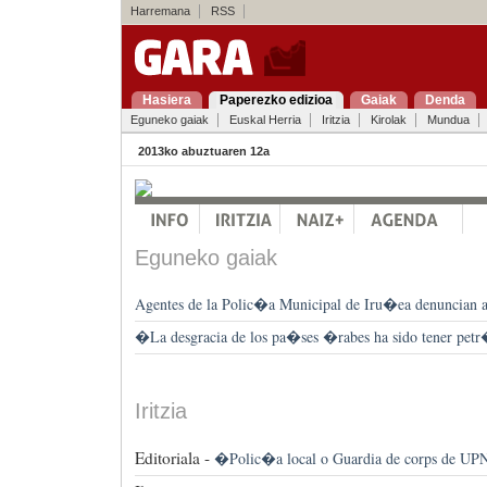
Harremana
RSS
Hasiera
Paperezko edizioa
Gaiak
Denda
Eguneko gaiak
Euskal Herria
Iritzia
Kirolak
Mundua
2013ko abuztuaren 12a
Eguneko gaiak
Agentes de la Polic�a Municipal de Iru�ea denuncian a 
�La desgracia de los pa�ses �rabes ha sido tener pe
Iritzia
Editoriala -
�Polic�a local o Guardia de corps de UP