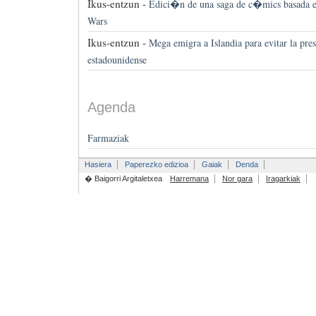
Ikus-entzun -
Edici�n de una saga de c�mics basada en 
Wars
Ikus-entzun -
Mega emigra a Islandia para evitar la pr
estadounidense
Agenda
Farmaziak
Hasiera
Paperezko edizioa
Gaiak
Denda
� Baigorri Argitaletxea
Harremana
Nor gara
Iragarkiak