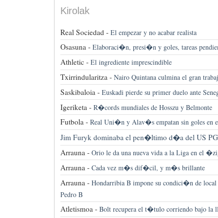
Kirolak
Real Sociedad -
El empezar y no acabar realista
Osasuna -
Elaboraci�n, presi�n y goles, tareas pendien
Athletic -
El ingrediente imprescindible
Txirrindularitza -
Nairo Quintana culmina el gran traba
Saskibaloia -
Euskadi pierde su primer duelo ante Sene
Igeriketa -
R�cords mundiales de Hosszu y Belmonte
Futbola -
Real Uni�n y Alav�s empatan sin goles en e
Jim Furyk dominaba el pen�ltimo d�a del US P
Arrauna -
Orio le da una nueva vida a la Liga en el �
Arrauna -
Cada vez m�s dif�cil, y m�s brillante
Arrauna -
Hondarribia B impone su condici�n de local 
Pedro B
Atletismoa -
Bolt recupera el t�tulo corriendo bajo la l