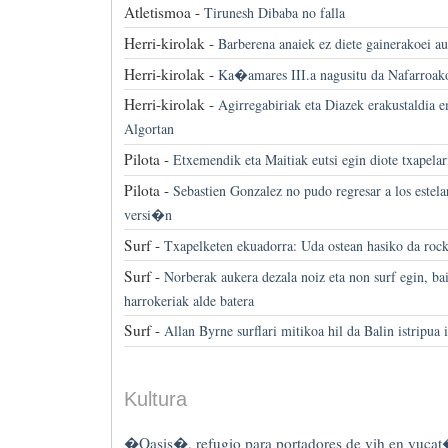
Atletismoa -
Tirunesh Dibaba no falla
Herri-kirolak -
Barberena anaiek ez diete gainerakoei a
Herri-kirolak -
Ka�amares III.a nagusitu da Nafarroak
Herri-kirolak -
Agirregabiriak eta Diazek erakustaldia 
Algortan
Pilota -
Etxemendik eta Maitiak eutsi egin diote txapelar
Pilota -
Sebastien Gonzalez no pudo regresar a los estela
versi�n
Surf -
Txapelketen ekuadorra: Uda ostean hasiko da rock
Surf -
Norberak aukera dezala noiz eta non surf egin, ba
harrokeriak alde batera
Surf -
Allan Byrne surflari mitikoa hil da Balin istripua 
Kultura
�Oasis�, refugio para portadores de vih en yuca