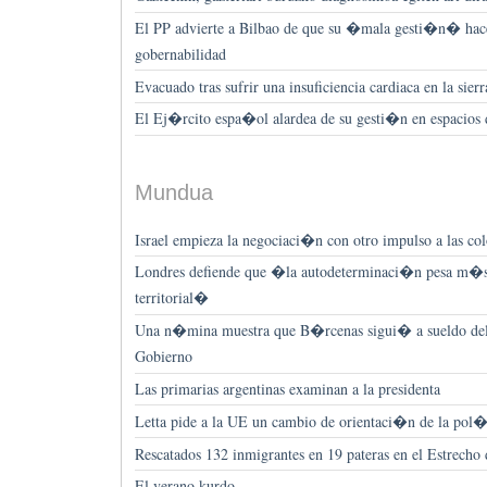
El PP advierte a Bilbao de que su �mala gesti�n� hace
gobernabilidad
Evacuado tras sufrir una insuficiencia cardiaca en la sier
El Ej�rcito espa�ol alardea de su gesti�n en espacios
Mundua
Israel empieza la negociaci�n con otro impulso a las col
Londres defiende que �la autodeterminaci�n pesa m�s 
territorial�
Una n�mina muestra que B�rcenas sigui� a sueldo del
Gobierno
Las primarias argentinas examinan a la presidenta
Letta pide a la UE un cambio de orientaci�n de la pol�
Rescatados 132 inmigrantes en 19 pateras en el Estrecho 
El verano kurdo