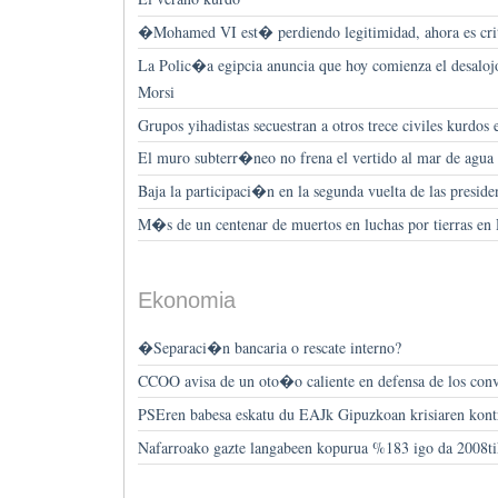
�Mohamed VI est� perdiendo legitimidad, ahora es cr
La Polic�a egipcia anuncia que hoy comienza el desalojo
Morsi
Grupos yihadistas secuestran a otros trece civiles kurdos
El muro subterr�neo no frena el vertido al mar de agua
Baja la participaci�n en la segunda vuelta de las preside
M�s de un centenar de muertos en luchas por tierras en
Ekonomia
�Separaci�n bancaria o rescate interno?
CCOO avisa de un oto�o caliente en defensa de los con
PSEren babesa eskatu du EAJk Gipuzkoan krisiaren kontr
Nafarroako gazte langabeen kopurua %183 igo da 2008t