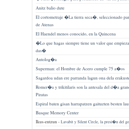
Anitz balio dute
El cortometraje �La tierra seca�, seleccionado par
de Atenas
El Haendel menos conocido, en la Quincena
�Lo que hagas siempre tiene un valor que empieza
das�
Antolog�a
Superman: el Hombre de Acero cumple 75 a�os
Sagardoa udan ere parranda lagun ona dela erakus
Romer�a y trikitilaris son la antesala del d�a gran
Piratas
Espiral baten gisan harrapatzen gaituzten besten la
Basque Memory Center
Ikus-entzun -
Lavabit y Silent Circle, la presi�n del g