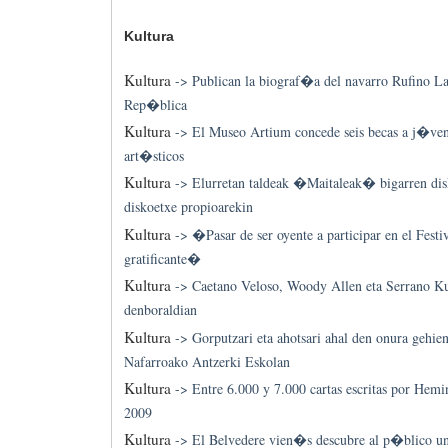
Kultura
Kultura
->
Publican la biograf�a del navarro Rufino La
Rep�blica
Kultura
->
El Museo Artium concede seis becas a j�ven
art�sticos
Kultura
->
Elurretan taldeak �Maitaleak� bigarren disk
diskoetxe propioarekin
Kultura
->
�Pasar de ser oyente a participar en el Festi
gratificante�
Kultura
->
Caetano Veloso, Woody Allen eta Serrano Ku
denboraldian
Kultura
->
Gorputzari eta ahotsari ahal den onura gehien
Nafarroako Antzerki Eskolan
Kultura
->
Entre 6.000 y 7.000 cartas escritas por Hem
2009
Kultura
->
El Belvedere vien�s descubre al p�blico un