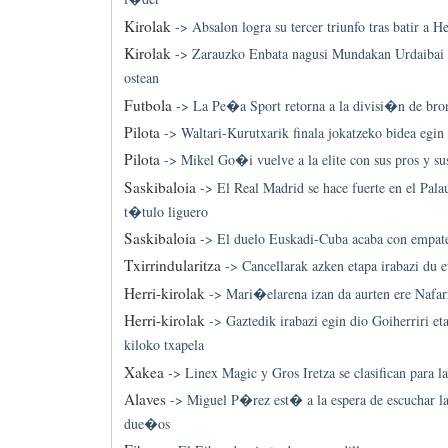
Kirolak
->
Absalon logra su tercer triunfo tras batir a 
Kirolak
->
Zarauzko Enbata nagusi Mundakan Urdaibai 
ostean
Futbola
->
La Pe�a Sport retorna a la divisi�n de bro
Pilota
->
Waltari-Kurutxarik finala jokatzeko bidea egin
Pilota
->
Mikel Go�i vuelve a la elite con sus pros y su
Saskibaloia
->
El Real Madrid se hace fuerte en el Pala
t�tulo liguero
Saskibaloia
->
El duelo Euskadi-Cuba acaba con empate 
Txirrindularitza
->
Cancellarak azken etapa irabazi du e
Herri-kirolak
->
Mari�elarena izan da aurten ere Nafa
Herri-kirolak
->
Gaztedik irabazi egin dio Goiherriri et
kiloko txapela
Xakea
->
Linex Magic y Gros Iretza se clasifican para la
Alaves
->
Miguel P�rez est� a la espera de escuchar la
due�os