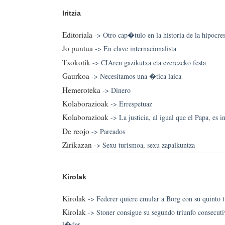
Iritzia
Editoriala
->
Otro cap�tulo en la historia de la hipocr
Jo puntua
->
En clave internacionalista
Txokotik
->
CIAren gazikutxa eta ezerezeko festa
Gaurkoa
->
Necesitamos una �tica laica
Hemeroteka
->
Dinero
Kolaborazioak
->
Errespetuaz
Kolaborazioak
->
La justicia, al igual que el Papa, es i
De reojo
->
Pareados
Zirikazan
->
Sexu turismoa, sexu zapalkuntza
Kirolak
Kirolak
->
Federer quiere emular a Borg con su quinto 
Kirolak
->
Stoner consigue su segundo triunfo consecuti
l�der