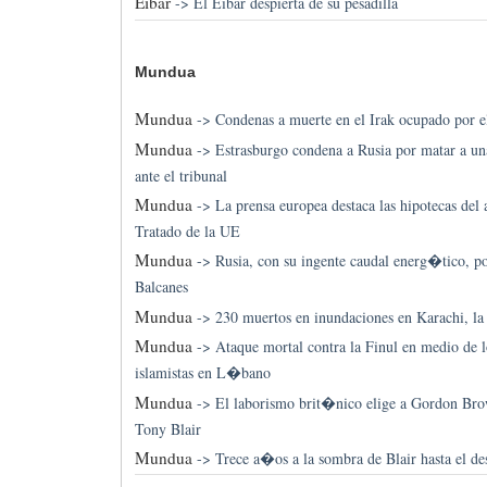
Eibar
->
El Eibar despierta de su pesadilla
Mundua
Mundua
->
Condenas a muerte en el Irak ocupado por e
Mundua
->
Estrasburgo condena a Rusia por matar a u
ante el tribunal
Mundua
->
La prensa europea destaca las hipotecas del 
Tratado de la UE
Mundua
->
Rusia, con su ingente caudal energ�tico, po
Balcanes
Mundua
->
230 muertos en inundaciones en Karachi, l
Mundua
->
Ataque mortal contra la Finul en medio de 
islamistas en L�bano
Mundua
->
El laborismo brit�nico elige a Gordon Br
Tony Blair
Mundua
->
Trece a�os a la sombra de Blair hasta el des