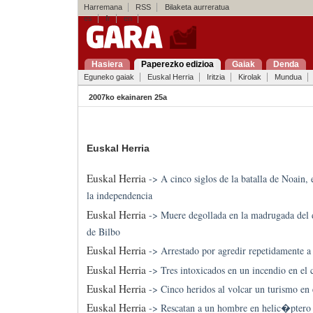
Harremana
RSS
Bilaketa aurreratua
es
fr
en
Hasiera
Paperezko edizioa
Gaiak
Denda
Eguneko gaiak
Euskal Herria
Iritzia
Kirolak
Mundua
2007ko ekainaren 25a
Euskal Herria
Euskal Herria
->
A cinco siglos de la batalla de Noain, 
la independencia
Euskal Herria
->
Muere degollada en la madrugada del 
de Bilbo
Euskal Herria
->
Arrestado por agredir repetidamente 
Euskal Herria
->
Tres intoxicados en un incendio en el 
Euskal Herria
->
Cinco heridos al volcar un turismo en 
Euskal Herria
->
Rescatan a un hombre en helic�ptero 