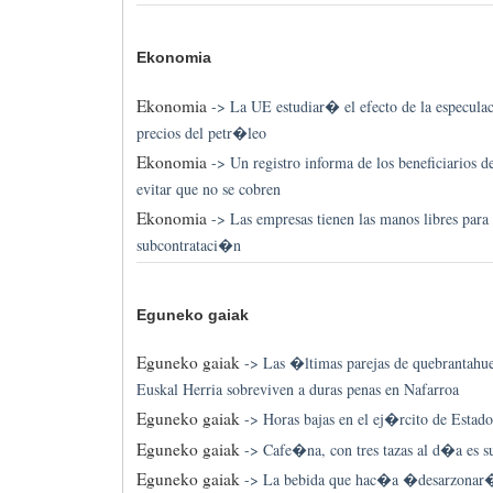
Ekonomia
Ekonomia
->
La UE estudiar� el efecto de la especulac
precios del petr�leo
Ekonomia
->
Un registro informa de los beneficiarios d
evitar que no se cobren
Ekonomia
->
Las empresas tienen las manos libres para 
subcontrataci�n
Eguneko gaiak
Eguneko gaiak
->
Las �ltimas parejas de quebrantahue
Euskal Herria sobreviven a duras penas en Nafarroa
Eguneko gaiak
->
Horas bajas en el ej�rcito de Estad
Eguneko gaiak
->
Cafe�na, con tres tazas al d�a es su
Eguneko gaiak
->
La bebida que hac�a �desarzona