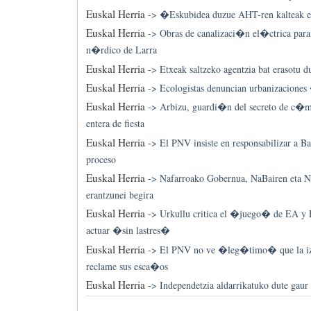
Euskal Herria
->
�Eskubidea duzue AHT-ren kalteak 
Euskal Herria
->
Obras de canalizaci�n el�ctrica para
n�rdico de Larra
Euskal Herria
->
Etxeak saltzeko agentzia bat erasotu d
Euskal Herria
->
Ecologistas denuncian urbanizacione
Euskal Herria
->
Arbizu, guardi�n del secreto de c�m
entera de fiesta
Euskal Herria
->
El PNV insiste en responsabilizar a Ba
proceso
Euskal Herria
->
Nafarroako Gobernua, NaBairen eta 
erantzunei begira
Euskal Herria
->
Urkullu critica el �juego� de EA y 
actuar �sin lastres�
Euskal Herria
->
El PNV no ve �leg�timo� que la izq
reclame sus esca�os
Euskal Herria
->
Independetzia aldarrikatuko dute gaur