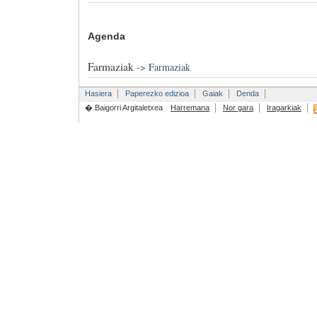
Agenda
Farmaziak
->
Farmaziak
Hasiera
Paperezko edizioa
Gaiak
Denda
� Baigorri Argitaletxea
Harremana
Nor gara
Iragarkiak