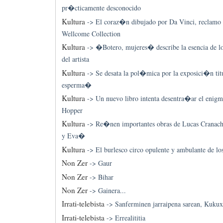
pr�cticamente desconocido
Kultura
->
El coraz�n dibujado por Da Vinci, reclamo
Wellcome Collection
Kultura
->
�Botero, mujeres� describe la esencia de lo
del artista
Kultura
->
Se desata la pol�mica por la exposici�n ti
esperma�
Kultura
->
Un nuevo libro intenta desentra�ar el enig
Hopper
Kultura
->
Re�nen importantes obras de Lucas Cranac
y Eva�
Kultura
->
El burlesco circo opulente y ambulante de l
Non Zer
->
Gaur
Non Zer
->
Bihar
Non Zer
->
Gainera...
Irrati-telebista
->
Sanferminen jarraipena sarean, Kuku
Irrati-telebista
->
Errealititia