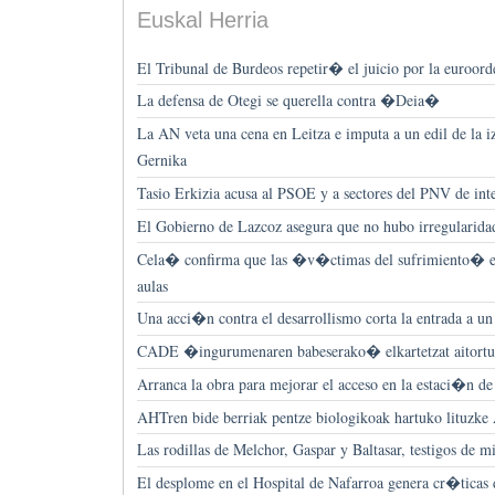
Euskal Herria
El Tribunal de Burdeos repetir� el juicio por la euroor
La defensa de Otegi se querella contra �Deia�
La AN veta una cena en Leitza e imputa a un edil de la i
Gernika
Tasio Erkizia acusa al PSOE y a sectores del PNV de inte
El Gobierno de Lazcoz asegura que no hubo irregularida
Cela� confirma que las �v�ctimas del sufrimiento� es
aulas
Una acci�n contra el desarrollismo corta la entrada a un
CADE �ingurumenaren babeserako� elkartetzat aitortua 
Arranca la obra para mejorar el acceso en la estaci�n de
AHTren bide berriak pentze biologikoak hartuko lituzke
Las rodillas de Melchor, Gaspar y Baltasar, testigos de mi
El desplome en el Hospital de Nafarroa genera cr�ticas 