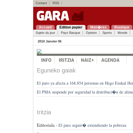
Contact
RSS
Accueil
Edition papier
Mati�res
Boutique
Sujets du jour
Pays Basque
Opinion
Sports
Monde
2010 Janvier 06
Eguneko gaiak
El paro ya afecta a 168.854 personas en Hego Euskal Her
El PMA suspende por seguridad la distribuci�n de alime
Iritzia
Editoriala -
El paro seguir� extendiendo la pobreza