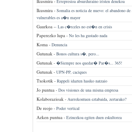
Ikusmira -
Errepresioa absurduraino iristen denekoa
Ikusmira -
Somalia es noticia de nuevo: el abandono d
vulnerables es a�n mayor
Gaurkoa -
-
Las c�rceles no est�n en crisis
Paperezko lupa -
No les ha gustado nada
Koma -
Denuncia
Gutunak -
Bonos cultura s�, pero...
Gutunak -
�Siempre nos quedar� Par�s... 365!
Gutunak -
UPN-PP, caciques
Txokotik -
Rappeli idazten hasiko natzaio
Jo puntua -
Dos visiones de una misma empresa
Kolaborazioak -
Aurrekontuen eztabaida, zertarako?
De reojo -
Poder vertical
Azken puntua -
Ezinezkoa egiten duen eskultorea