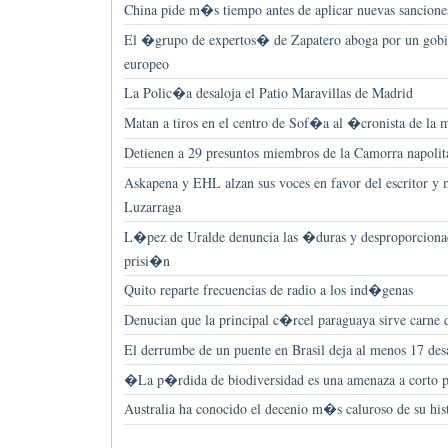
China pide m�s tiempo antes de aplicar nuevas sancion
El �grupo de expertos� de Zapatero aboga por un go
europeo
La Polic�a desaloja el Patio Maravillas de Madrid
Matan a tiros en el centro de Sof�a al �cronista de la
Detienen a 29 presuntos miembros de la Camorra napolit
Askapena y EHL alzan sus voces en favor del escritor y
Luzarraga
L�pez de Uralde denuncia las �duras y desproporciona
prisi�n
Quito reparte frecuencias de radio a los ind�genas
Denucian que la principal c�rcel paraguaya sirve carne d
El derrumbe de un puente en Brasil deja al menos 17 des
�La p�rdida de biodiversidad es una amenaza a corto
Australia ha conocido el decenio m�s caluroso de su his