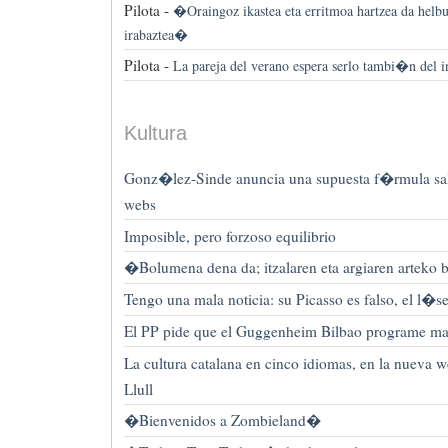
Pilota -
�Oraingoz ikastea eta erritmoa hartzea da helbu
irabaztea�
Pilota -
La pareja del verano espera serlo tambi�n del i
Kultura
Gonz�lez-Sinde anuncia una supuesta f�rmula sa
webs
Imposible, pero forzoso equilibrio
�Bolumena dena da; itzalaren eta argiaren arteko
Tengo una mala noticia: su Picasso es falso, el l�s
El PP pide que el Guggenheim Bilbao programe mae
La cultura catalana en cinco idiomas, en la nueva
Llull
�Bienvenidos a Zombieland�