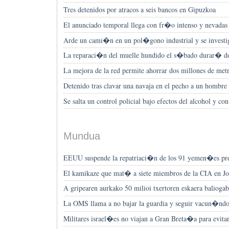
Tres detenidos por atracos a seis bancos en Gipuzkoa
El anunciado temporal llega con fr�o intenso y nevadas 
Arde un cami�n en un pol�gono industrial y se investig
La reparaci�n del muelle hundido el s�bado durar� d
La mejora de la red permite ahorrar dos millones de me
Detenido tras clavar una navaja en el pecho a un hombre
Se salta un control policial bajo efectos del alcohol y co
Mundua
EEUU suspende la repatriaci�n de los 91 yemen�es p
El kamikaze que mat� a siete miembros de la CIA en Jos
A gripearen aurkako 50 milioi txertoren eskaera baliogab
La OMS llama a no bajar la guardia y seguir vacun�ndos
Militares israel�es no viajan a Gran Breta�a para evitar