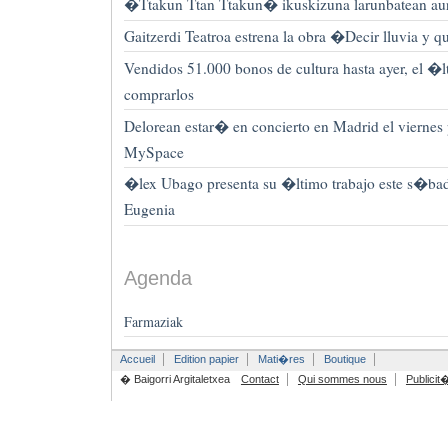
�Ttakun Ttan Ttakun� ikuskizuna larunbatean au
Gaitzerdi Teatroa estrena la obra �Decir lluvia y
Vendidos 51.000 bonos de cultura hasta ayer, el �
comprarlos
Delorean estar� en concierto en Madrid el viernes 
MySpace
�lex Ubago presenta su �ltimo trabajo este s�bado
Eugenia
Agenda
Farmaziak
Accueil
Edition papier
Mati�res
Boutique
� Baigorri Argitaletxea
Contact
Qui sommes nous
Publicit