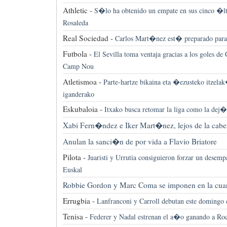
Athletic -
S�lo ha obtenido un empate en sus cinco �lti
Rosaleda
Real Sociedad -
Carlos Mart�nez est� preparado para s
Futbola -
El Sevilla toma ventaja gracias a los goles de
Camp Nou
Atletismoa -
Parte-hartze bikaina eta �ezusteko itzelak
iganderako
Eskubaloia -
Itxako busca retomar la liga como la dej�
Xabi Fern�ndez e Iker Mart�nez, lejos de la cabe
Anulan la sanci�n de por vida a Flavio Briatore
Pilota -
Juaristi y Urrutia consiguieron forzar un desemp
Euskal
Robbie Gordon y Marc Coma se imponen en la cuar
Errugbia -
Lanfranconi y Carroll debutan este domingo 
Tenisa -
Federer y Nadal estrenan el a�o ganando a Roc