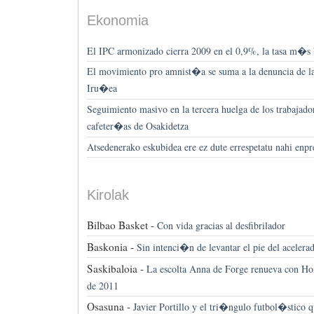
Ekonomia
El IPC armonizado cierra 2009 en el 0,9%, la tasa m�s b
El movimiento pro amnist�a se suma a la denuncia de la 
Iru�ea
Seguimiento masivo en la tercera huelga de los trabajado
cafeter�as de Osakidetza
Atsedenerako eskubidea ere ez dute errespetatu nahi enpr
Kirolak
Bilbao Basket -
Con vida gracias al desfibrilador
Baskonia -
Sin intenci�n de levantar el pie del acelera
Saskibaloia -
La escolta Anna de Forge renueva con Hon
de 2011
Osasuna -
Javier Portillo y el tri�ngulo futbol�stico q