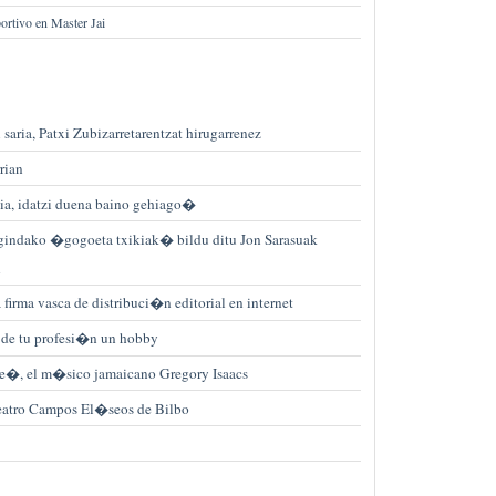
ortivo en Master Jai
 saria, Patxi Zubizarretarentzat hirugarrenez
rian
a, idatzi duena baino gehiago�
gindako �gogoeta txikiak� bildu ditu Jon Sarasuak
n
firma vasca de distribuci�n editorial en internet
r de tu profesi�n un hobby
ae�, el m�sico jamaicano Gregory Isaacs
eatro Campos El�seos de Bilbo