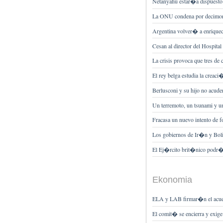
Netanyahu estar�a dispuesto 
La ONU condena por decimon
Argentina volver� a enrique
Cesan al director del Hospita
La crisis provoca que tres d
El rey belga estudia la creac
Berlusconi y su hijo no acud
Un terremoto, un tsunami y 
Fracasa un nuevo intento de 
Los gobiernos de Ir�n y Bol
El Ej�rcito brit�nico podr�a 
Ekonomia
ELA y LAB firmar�n el acuer
El comit� se encierra y exig