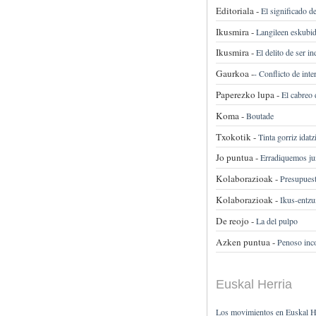
Editoriala -
El significado d
Ikusmira -
Langileen eskubid
Ikusmira -
El delito de ser 
Gaurkoa -
-
Conflicto de inte
Paperezko lupa -
El cabreo 
Koma -
Boutade
Txokotik -
Tinta gorriz idat
Jo puntua -
Erradiquemos jun
Kolaborazioak -
Presupues
Kolaborazioak -
Ikus-entz
De reojo -
La del pulpo
Azken puntua -
Penoso inc
Euskal Herria
Los movimientos en Euskal H