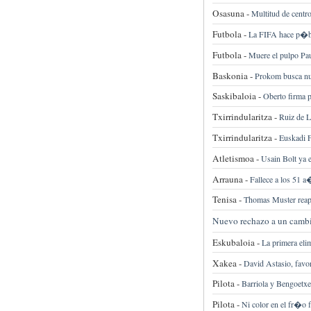
Osasuna -
Multitud de centr
Futbola -
La FIFA hace p�bli
Futbola -
Muere el pulpo Pau
Baskonia -
Prokom busca n
Saskibaloia -
Oberto firma p
Txirrindularitza -
Ruiz de L
Txirrindularitza -
Euskadi F
Atletismoa -
Usain Bolt ya 
Arrauna -
Fallece a los 51
Tenisa -
Thomas Muster reapa
Nuevo rechazo a un cambi
Eskubaloia -
La primera elim
Xakea -
David Astasio, favor
Pilota -
Barriola y Bengoetxe
Pilota -
Ni color en el fr�o f