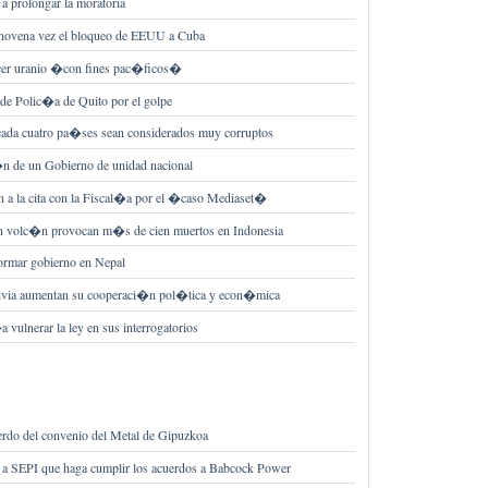
a prolongar la moratoria
ovena vez el bloqueo de EEUU a Cuba
cer uranio �con fines pac�ficos�
l de Polic�a de Quito por el golpe
e cada cuatro pa�ses sean considerados muy corruptos
i�n de un Gobierno de unidad nacional
en a la cita con la Fiscal�a por el �caso Mediaset�
un volc�n provocan m�s de cien muertos en Indonesia
formar gobierno en Nepal
ivia aumentan su cooperaci�n pol�tica y econ�mica
vulnerar la ley en sus interrogatorios
do del convenio del Metal de Gipuzkoa
e a SEPI que haga cumplir los acuerdos a Babcock Power