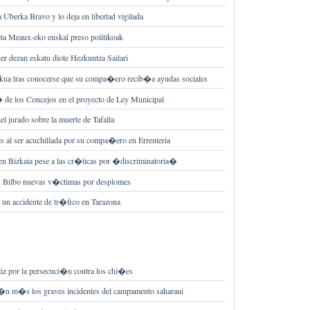
 Uberka Bravo y lo deja en libertad vigilada
eta Meaux-eko euskal preso politikoak
ter dezan eskatu diote Hezkuntza Sailari
Lakua tras conocerse que su compa�ero recib�a ayudas sociales
e los Concejos en el proyecto de Ley Municipal
el jurado sobre la muerte de Tafalla
s al ser acuchillada por su compa�ero en Errenteria
en Bizkaia pese a las cr�ticas por �discriminatoria�
 Bilbo nuevas v�ctimas por desplomes
n un accidente de tr�fico en Tarazona
z por la persecuci�n contra los chi�es
 a�n m�s los graves incidentes del campamento saharaui