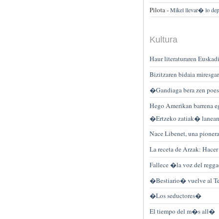
Pilota -
Mikel llevar� lo dep
Kultura
Haur literaturaren Euskadi
Bizitzaren bidaia miresgar
�Gandiaga bera zen poesi
Hego Amerikan barrena e
�Ertzeko zatiak� lanea
Nace Libenet, una pionera 
La receta de Arzak: Hace
Fallece �la voz del regg
�Bestiario� vuelve al T
�Los seductores�
El tiempo del m�s all�