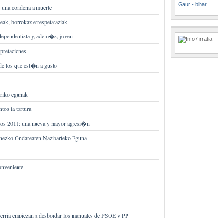
Gaur - bihar
e una condena a muerte
eak, borrokaz errespetaraziak
independentista y, adem�s, joven
rpretaciones
de los que est�n a gusto
ziriko egunak
tos la tortura
tos 2011: una nueva y mayor agresi�n
unezko Ondarearen Nazioarteko Eguna
onveniente
erria empiezan a desbordar los manuales de PSOE y PP