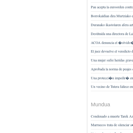
Pau acepta la euroorden contra
Borrokaldian dira Murtziako 
Duranako ikastolaren afera az
Destituida una directora de 
ACOA denuncia el �olvido� d
El juez devuelve el veredicto d
Una mujer sufre heridas grave
Aprobada la norma de peajes 
Una protecci�n impedir� en
Un vecino de Tutera fallece e
Mundua
Condenado a muerte Tarek Azi
Marruecos trata de silenciar