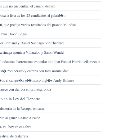
os que no encuentran el camino del gol
ca la lista de los 23 candidatos al galard�n
l, que predijo varios resultados del pasado Mundial
uevos David Logan
or Portland y Daniel Santiago por Charleroi
arrinaga apunta a Villaralbo y Sankt Wendel
undazioak harremanak estutuko ditu Ipar Euskal Herriko elkarteekin
est� recuperado y entrena con total normalidad
 a�os el campe�n ol�mpico ingl�s Andy Holmes
rece con derrota en primera ronda
o en la Ley del Deporte
inatoria de la Recopa, en casa
ito al ganar a Aitor Alcaide
a VI, hoy en el Labrit
estival de Galarreta