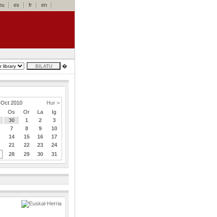
eu
es
fr
en
�
Oct 2010
Hur >
Os
Or
La
Ig
30
1
2
3
7
8
9
10
14
15
16
17
21
22
23
24
28
29
30
31