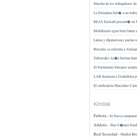
Marcha de los trabajadores de 
La Ertzaintza hiri� a un traba
REAS Euskadi present� en 
Mobilizazio egun berri baten a
Lakua y diputaciones pactan 
Bruselas se enfrenta a Aleman
Zuberoako Ar�e herrian hama
El Parlamento Europeo aceptan
LAB denuncia a Osakidetza po
El sindicalista Marcelino Cam
Kirolak
Futbola -
Se busca campanada
Athletic -
Ibai G�mez bendi
Real Sociedad -
Markel Ber