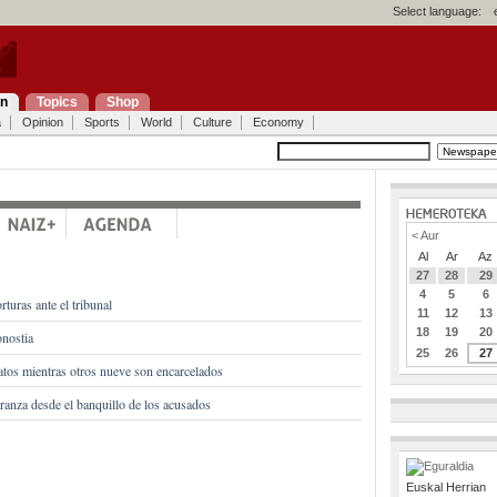
Select language:
on
Topics
Shop
a
Opinion
Sports
World
Culture
Economy
< Aur
Al
Ar
Az
27
28
29
4
5
6
rturas ante el tribunal
11
12
13
18
19
20
nostia
25
26
27
atos mientras otros nueve son encarcelados
ranza desde el banquillo de los acusados
Euskal Herrian