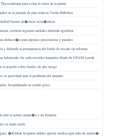
Thyssenkrupp para evitar el cierre de la planta
jador en la jornada de paro total en Veolia-Bilbobus
Madrid buenas pr�cticas econ�micas
tarian, erretreta legearen aurkako ekintzak ugaritzen
una deducci�n para algunos pensionistas y parados
ia y defiende la permanencia del fondo de rescate sin reforma
r hektareako lur saila erosteko kanpaina abiatu du GFAM Lurrak
 el acuerdo sobre fondos de alto riesgo
r su pasividad ante el problema del amianto
acho, hospitalizado en estado grave
 ante el actual campe�n y un finalista
ce su mala suerte
gara: �Klubak Koparen aldeko apustu sendoa egin nahi du aurten�