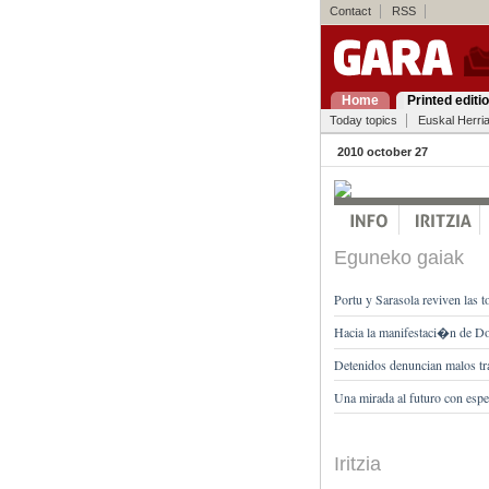
Contact
RSS
Home
Printed editi
Today topics
Euskal Herri
2010 october 27
Eguneko gaiak
Portu y Sarasola reviven las to
Hacia la manifestaci�n de Do
Detenidos denuncian malos tr
Una mirada al futuro con espe
Iritzia