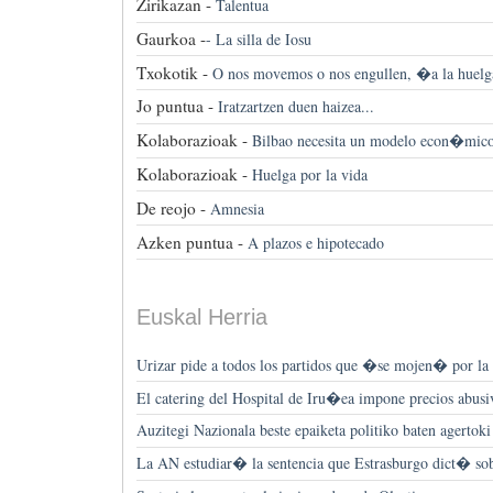
Zirikazan -
Talentua
Gaurkoa -
-
La silla de Iosu
Txokotik -
O nos movemos o nos engullen, �a la huelg
Jo puntua -
Iratzartzen duen haizea...
Kolaborazioak -
Bilbao necesita un modelo econ�mico 
Kolaborazioak -
Huelga por la vida
De reojo -
Amnesia
Azken puntua -
A plazos e hipotecado
Euskal Herria
Urizar pide a todos los partidos que �se mojen� por l
El catering del Hospital de Iru�ea impone precios abusiv
Auzitegi Nazionala beste epaiketa politiko baten agertoki
La AN estudiar� la sentencia que Estrasburgo dict� s