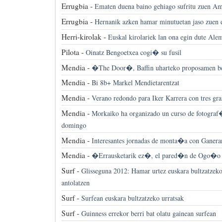
Errugbia -
Ematen duena baino gehiago sufritu zuen A
Errugbia -
Hernanik azken hamar minutuetan jaso zuen 
Herri-kirolak -
Euskal kirolariek lan ona egin dute Ale
Pilota -
Oinatz Bengoetxea cogi� su fusil
Mendia -
�The Door�, Baffin uharteko proposamen be
Mendia -
Bi 8b+ Markel Mendietarentzat
Mendia -
Verano redondo para Iker Karrera con tres gra
Mendia -
Morkaiko ha organizado un curso de fotograf
domingo
Mendia -
Interesantes jornadas de monta�a con Ganera
Mendia -
�Errausketarik ez�, el pared�n de Ogo�o
Surf -
Glisseguna 2012: Hamar urtez euskara bultzatzeko
antolatzen
Surf -
Surfean euskara bultzatzeko urratsak
Surf -
Guinness errekor berri bat olatu gainean surfean