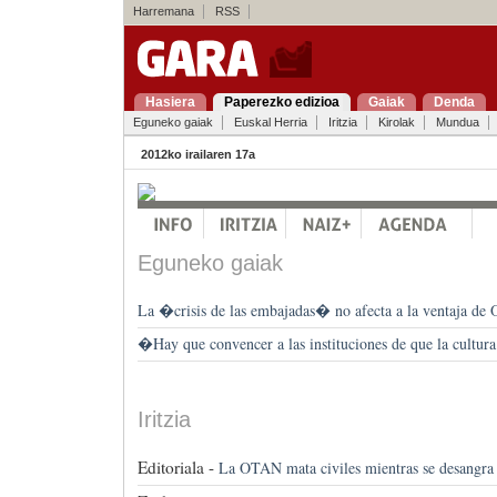
Harremana
RSS
Hasiera
Paperezko edizioa
Gaiak
Denda
Eguneko gaiak
Euskal Herria
Iritzia
Kirolak
Mundua
2012ko irailaren 17a
Eguneko gaiak
La �crisis de las embajadas� no afecta a la ventaja de
�Hay que convencer a las instituciones de que la cultur
Iritzia
Editoriala -
La OTAN mata civiles mientras se desangra