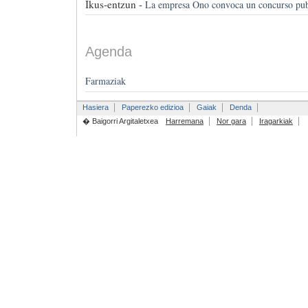
Ikus-entzun -
La empresa Ono convoca un concurso publ
Agenda
Farmaziak
Hasiera
Paperezko edizioa
Gaiak
Denda
� Baigorri Argitaletxea
Harremana
Nor gara
Iragarkiak