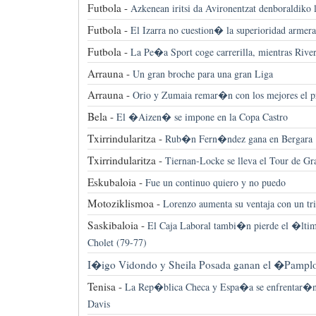
Futbola -
Azkenean iritsi da Avironentzat denboraldiko 
Futbola -
El Izarra no cuestion� la superioridad armera
Futbola -
La Pe�a Sport coge carrerilla, mientras Rive
Arrauna -
Un gran broche para una gran Liga
Arrauna -
Orio y Zumaia remar�n con los mejores el
Bela -
El �Aizen� se impone en la Copa Castro
Txirrindularitza -
Rub�n Fern�ndez gana en Bergara
Txirrindularitza -
Tiernan-Locke se lleva el Tour de G
Eskubaloia -
Fue un continuo quiero y no puedo
Motoziklismoa -
Lorenzo aumenta su ventaja con un tri
Saskibaloia -
El Caja Laboral tambi�n pierde el �ltim
Cholet (79-77)
I�igo Vidondo y Sheila Posada ganan el �Pampl
Tenisa -
La Rep�blica Checa y Espa�a se enfrentar�n e
Davis