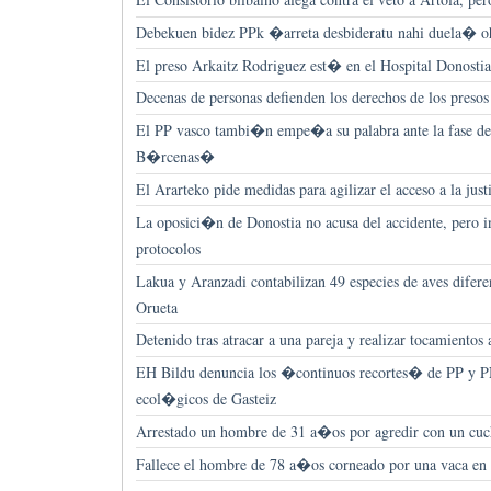
Debekuen bidez PPk �arreta desbideratu nahi duela� oh
El preso Arkaitz Rodriguez est� en el Hospital Donosti
Decenas de personas defienden los derechos de los preso
El PP vasco tambi�n empe�a su palabra ante la fase de
B�rcenas�
El Ararteko pide medidas para agilizar el acceso a la justi
La oposici�n de Donostia no acusa del accidente, pero ins
protocolos
Lakua y Aranzadi contabilizan 49 especies de aves difere
Orueta
Detenido tras atracar a una pareja y realizar tocamientos 
EH Bildu denuncia los �continuos recortes� de PP y P
ecol�gicos de Gasteiz
Arrestado un hombre de 31 a�os por agredir con un cu
Fallece el hombre de 78 a�os corneado por una vaca en 