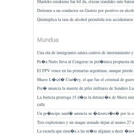
Mauleko emakume bat hil da, etxean izandako sute batea
Detienen a un conductor en Gasteiz por positivo en alcoh
Quintuplica la tasa de alcohol permitida tras accidentars
Mundua
Una ola de inmigrantes satura centros de internamiento 
Pe�a Nieto lleva al Congreso su pol�mica propuesta d
El FPV vence en las primarias argentinas, aunque pierde 
Muere L�szl� Csat�ry, el que fue el criminal de guer
Per� anuncia la muerte de jefes militares de Sendero L
La Justicia prorroga 15 d�as la detenci�n de Morsi mien
calle
Un pr�ncipe saud� anuncia su �deserci�n� por la 
Tres explosiones y un ataque armado dejan al menos 27 
La escuela que ense�a a las ni�as afganas a decir �n