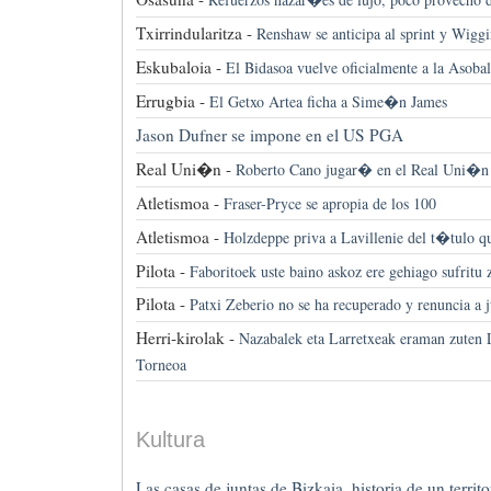
Txirrindularitza -
Renshaw se anticipa al sprint y Wiggi
Eskubaloia -
El Bidasoa vuelve oficialmente a la Asobal
Errugbia -
El Getxo Artea ficha a Sime�n James
Jason Dufner se impone en el US PGA
Real Uni�n -
Roberto Cano jugar� en el Real Uni�n
Atletismoa -
Fraser-Pryce se apropia de los 100
Atletismoa -
Holzdeppe priva a Lavillenie del t�tulo qu
Pilota -
Faboritoek uste baino askoz ere gehiago sufritu 
Pilota -
Patxi Zeberio no se ha recuperado y renuncia a j
Herri-kirolak -
Nazabalek eta Larretxeak eraman zuten
Torneoa
Kultura
Las casas de juntas de Bizkaia, historia de un territo