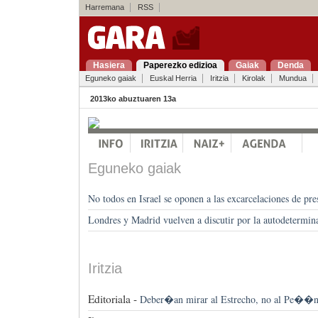
Harremana
RSS
Hasiera
Paperezko edizioa
Gaiak
Denda
Eguneko gaiak
Euskal Herria
Iritzia
Kirolak
Mundua
2013ko abuztuaren 13a
Eguneko gaiak
No todos en Israel se oponen a las excarcelaciones de pre
Londres y Madrid vuelven a discutir por la autodetermi
Iritzia
Editoriala -
Deber�an mirar al Estrecho, no al Pe��