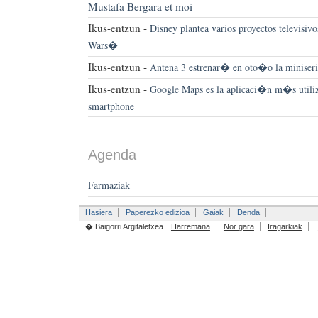
Mustafa Bergara et moi
Ikus-entzun -
Disney plantea varios proyectos televisiv
Wars�
Ikus-entzun -
Antena 3 estrenar� en oto�o la minis
Ikus-entzun -
Google Maps es la aplicaci�n m�s utiliz
smartphone
Agenda
Farmaziak
Hasiera
Paperezko edizioa
Gaiak
Denda
� Baigorri Argitaletxea
Harremana
Nor gara
Iragarkiak