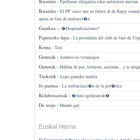
Ikusmira -
Epeltasun ulergaitza esku-sartzearen aurrean
Ikusmira -
El PP vasco une su futuro al de Rajoy cua
apura su fase de instrucci�n
Gaurkoa -
-
�Despenalizaciones?
Paperezko lupa -
La presidenta del club de fans de Urq
Koma -
Taxi
Gutunak -
Asuntos so-veraniegos
Gutunak -
Hablan de paz, torturan, asesinan... y te niega
Txokotik -
Lepo gaineko maleta
Jo puntua -
La militarizaci�n de la pol�tica
Kolaborazioak -
�Anti-igeldoarrak�
De reojo -
Mundo gay
Euskal Herria
El Consistorio bilbaino alega contra el veto a Artola, pero