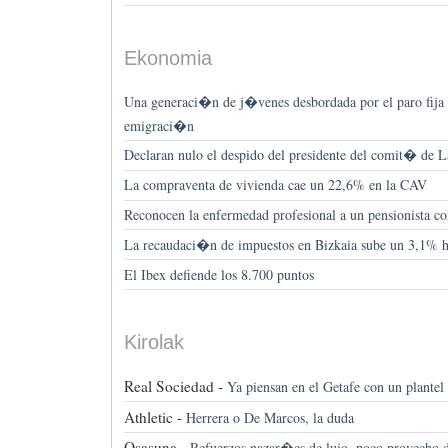
Ekonomia
Una generaci�n de j�venes desbordada por el paro fija 
emigraci�n
Declaran nulo el despido del presidente del comit� de 
La compraventa de vivienda cae un 22,6% en la CAV
Reconocen la enfermedad profesional a un pensionista co
La recaudaci�n de impuestos en Bizkaia sube un 3,1% ha
El Ibex defiende los 8.700 puntos
Kirolak
Real Sociedad -
Ya piensan en el Getafe con un plant
Athletic -
Herrera o De Marcos, la duda
Osasuna -
Refuerzos nazar�es de lujo, poco provecho