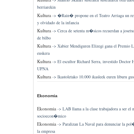
berriarekin
Kultura
->
�Rain� propone en el Teatro Arriaga un re
y olvidado de la infancia
Kultura
->
Cerca de setenta m�sicos recuerdan a josetxo
de bilbo
Kultura
->
Xabier Mendiguren Elizegi gana el Premio Li
euskera
Kultura
->
El escultor Richard Serra, investido Doctor 
UPNA
Kultura
->
Ikastoletako 10.000 ikasleek euren liburu gu
Ekonomia
Ekonomia
->
LAB llama a la clase trabajadora a ser el
socioecon�mico
Ekonomia
->
Paralizan La Naval para denunciar la pol
la empresa