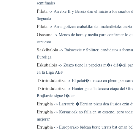
semifinales
Pilota
->
Arretxe II y Beroiz dan el inicio a los cuartos d
Segunda
Pilota
->
Arrangoitzen erabakiko da finalerdietako auzia
Osasuna
->
Menos de hora y media para confirmar lo qu
supuesto
Saskibaloia
->
Rakocevic y Splitter, candidatos a formar
Euroliga
Eskubaloia
->
Zuazo tiene la papeleta m�s dif�cil para
en la Liga ABF
Txirrindularitza
->
El pelot�n vasco en pleno por carre
Txirrindularitza
->
Hunter gana la tercera etapa del Gir
Brajkovic sigue l�der
Errugbia
->
Larrauri: �Herrian piztu den ilusioa ezin
Errugbia
->
Korsarioak no falla en su estreno, pero to
mejorar
Errugbia
->
Europarako bidean beste urrats bat eman beh