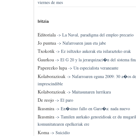
viernes de mes
Iritzia
Editoriala
->
La Naval, paradigma del empleo precario
Jo puntua
->
Nafarroaren jaun eta jabe
Txokotik
->
Ez isiltzeko aukerak eta isilarazteko erak
Gaurkoa
->
El G 20 y la jerarquizaci�n del sistema fin
Paperezko lupa
->
Un especialista veraneante
Kolaborazioak
->
Nafarroaren eguna 2009: 30 a�os de
imprescindible
Kolaborazioak
->
Maitasunaren lurrikara
De reojo
->
El paro
Ikusmira
->
En�simo fallo en Garo�a: nada nuevo
Ikusmira
->
Tamilen aurkako genozidioak ez du mugarik
komunitatearen epelkeriak ere
Koma
->
Suicidio