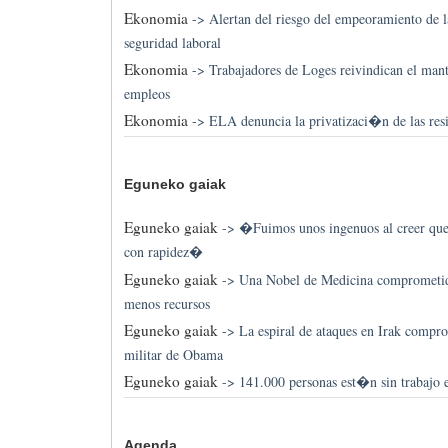
Ekonomia
->
Alertan del riesgo del empeoramiento de 
seguridad laboral
Ekonomia
->
Trabajadores de Loges reivindican el man
empleos
Ekonomia
->
ELA denuncia la privatizaci�n de las res
Eguneko gaiak
Eguneko gaiak
->
�Fuimos unos ingenuos al creer qu
con rapidez�
Eguneko gaiak
->
Una Nobel de Medicina comprometid
menos recursos
Eguneko gaiak
->
La espiral de ataques en Irak compro
militar de Obama
Eguneko gaiak
->
141.000 personas est�n sin trabajo 
Agenda