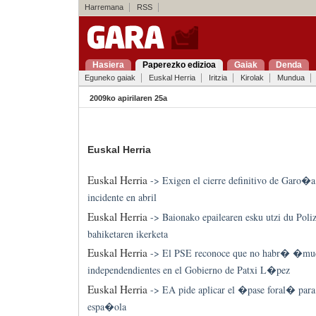
Harremana
RSS
Hasiera
Paperezko edizioa
Gaiak
Denda
Eguneko gaiak
Euskal Herria
Iritzia
Kirolak
Mundua
2009ko apirilaren 25a
Euskal Herria
Euskal Herria
->
Exigen el cierre definitivo de Garo�a t
incidente en abril
Euskal Herria
->
Baionako epailearen esku utzi du Poli
bahiketaren ikerketa
Euskal Herria
->
El PSE reconoce que no habr� �m
independendientes en el Gobierno de Patxi L�pez
Euskal Herria
->
EA pide aplicar el �pase foral� para
espa�ola