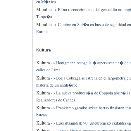
en M�xico
Mundua
->
El no reconocimiento del genocidio no imp
Turqu�a
Mundua
->
Cumbre en Sof�a en busca de seguridad en 
Europa
Kultura
Kultura
->
Honigmann recoge la �supervivencia� de mi
calles de Lima
Kultura
->
Borja Cobeaga se estrena en el largometraje
historia de un antih�roe
Kultura
->
La nueva producci�n de Coppola abrir� la
Realizadores de Cannes
Kultura
->
Frankismo garaiko azken bertso finalaren tes
batean
Kultura
->
Euskaltzaindiak 90. urteurreneko ekitaldia e
Kultura
->
Juantxo Skalari sustraien sustraiaren bila da