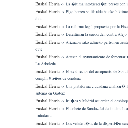
Euskal Herria
->
La �ltima intoxicaci�n: presos con in
Euskal Herria
->
Elgoibarren soilik alde bateko biktimez
dute
Euskal Herria
->
La reforma legal propuesta por la Fis
Euskal Herria
->
Desestiman la euroorden contra Alej
Euskal Herria
->
Ariznabarrako adineko pertsonen zentro
dute
Euskal Herria
->
Acusan al Ayuntamiento de fomentar 
La Arboleda
Euskal Herria
->
El ex director del aeropuerto de Sond
cumplir 9 a�os de condena
Euskal Herria
->
Una plataforma ciudadana analizar� l
antenas en Gasteiz
Euskal Herria
->
Iru�ea y Madrid acuerdan el desbloq
Euskal Herria
->
El cohete de Sanduzelai da inicio al ca
iruindarra
Euskal Herria
->
Los veinte a�os de la dispersi�n car