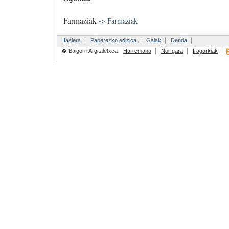
Farmaziak
->
Farmaziak
Hasiera
Paperezko edizioa
Gaiak
Denda
� Baigorri Argitaletxea
Harremana
Nor gara
Iragarkiak