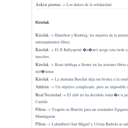
Azken puntua
->
Los dulces de la solidaridad
Kirolak
Kirolak
->
Hamilton y Rosberg, los mejores de la prime
entrenamientos libres
Kirolak
->
El II Rallysprint �a�arri acoge esta tarde
inscritos
Kirolak
->
Rossi doblega a Stoner en las sesiones libres
mil�simas
Kirolak
->
La alemana Baschin deja sin bronce a la usur
Athletic
->
Un objetivo complicado, pero no imposible 
Real Sociedad
->
El club no ha decidido todav�a si p
Castillo
Pilota
->
Txapela en Biarritz para un rematador Egigure
Mandagaran
Pilota
->
Lekunberri-San Miguel y Urriza-Badiola se enfr