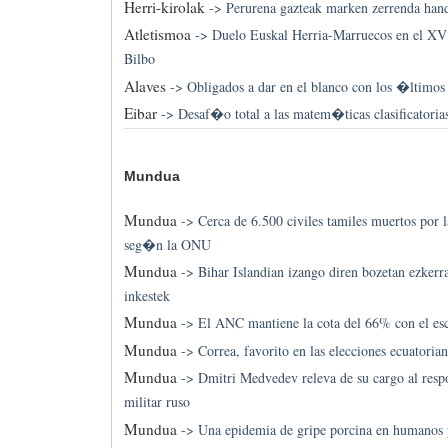
Herri-kirolak
->
Perurena gazteak marken zerrenda hand
Atletismoa
->
Duelo Euskal Herria-Marruecos en el X
Bilbo
Alaves
->
Obligados a dar en el blanco con los �ltimos
Eibar
->
Desaf�o total a las matem�ticas clasificatorias
Mundua
Mundua
->
Cerca de 6.500 civiles tamiles muertos por l
seg�n la ONU
Mundua
->
Bihar Islandian izango diren bozetan ezkerr
inkestek
Mundua
->
El ANC mantiene la cota del 66% con el es
Mundua
->
Correa, favorito en las elecciones ecuatori
Mundua
->
Dmitri Medvedev releva de su cargo al respo
militar ruso
Mundua
->
Una epidemia de gripe porcina en humanos p