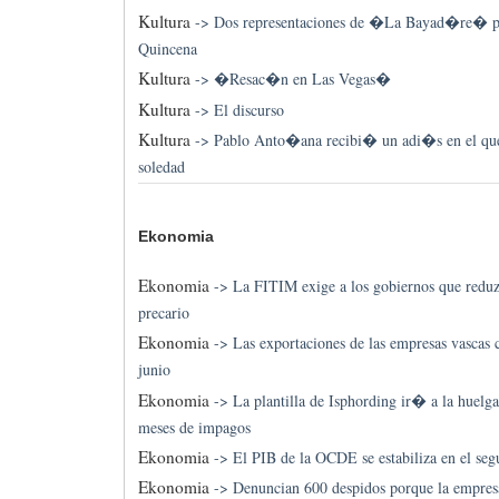
Kultura
->
Dos representaciones de �La Bayad�re� por 
Quincena
Kultura
->
�Resac�n en Las Vegas�
Kultura
->
El discurso
Kultura
->
Pablo Anto�ana recibi� un adi�s en el que
soledad
Ekonomia
Ekonomia
->
La FITIM exige a los gobiernos que reduz
precario
Ekonomia
->
Las exportaciones de las empresas vascas
junio
Ekonomia
->
La plantilla de Isphording ir� a la huelga
meses de impagos
Ekonomia
->
El PIB de la OCDE se estabiliza en el seg
Ekonomia
->
Denuncian 600 despidos porque la empresa