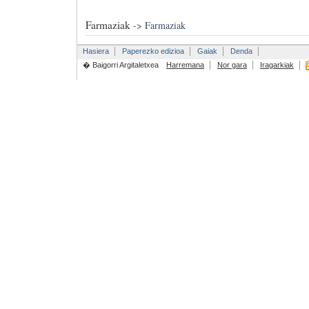
Farmaziak
->
Farmaziak
Hasiera
Paperezko edizioa
Gaiak
Denda
� Baigorri Argitaletxea
Harremana
Nor gara
Iragarkiak