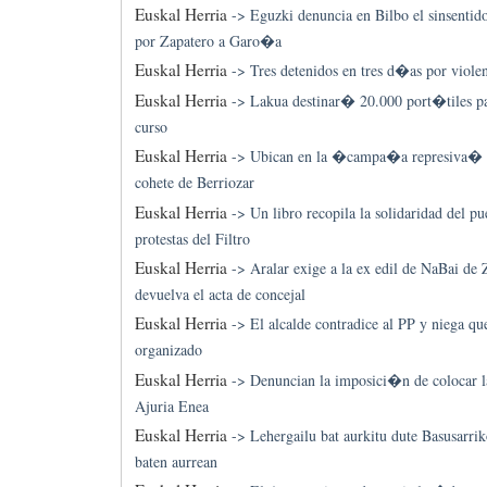
Euskal Herria
->
Eguzki denuncia en Bilbo el sinsentid
por Zapatero a Garo�a
Euskal Herria
->
Tres detenidos en tres d�as por viole
Euskal Herria
->
Lakua destinar� 20.000 port�tiles p
curso
Euskal Herria
->
Ubican en la �campa�a represiva� l
cohete de Berriozar
Euskal Herria
->
Un libro recopila la solidaridad del p
protestas del Filtro
Euskal Herria
->
Aralar exige a la ex edil de NaBai de
devuelva el acta de concejal
Euskal Herria
->
El alcalde contradice al PP y niega qu
organizado
Euskal Herria
->
Denuncian la imposici�n de colocar 
Ajuria Enea
Euskal Herria
->
Lehergailu bat aurkitu dute Basusarrik
baten aurrean