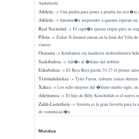
Anderlecht
Athletic
->
Una piedra para poner a prueba las teor�as 
Athletic
->
Intentar�n sorprender a quienes esperan un
Real Sociedad
->
El capit�n quema etapas para su reap
Pilota
->
Ziskar II-Imanol entran en la final del Villa d
vistoso
Osasuna
->
Konfiantza eta lasaikeria desberdintzera beh
Saskibaloia
->
Adi�s al �ltimo del doblete
Eskubaloia
->
El Bera Bera pierde 33-27 el primer ami
Txirrindularitza
->
Tyler Farrar, irabazle izaten ohitzen 
Xakea
->
Los ocho mejores del �ltimo medio siglo, e
Atletismoa
->
El hijo de Billy Konchellah es el nuevo 
Zaldi-Lasterketa
->
Sirenita es la gran favorita para l
de comunicaci�n
Mundua