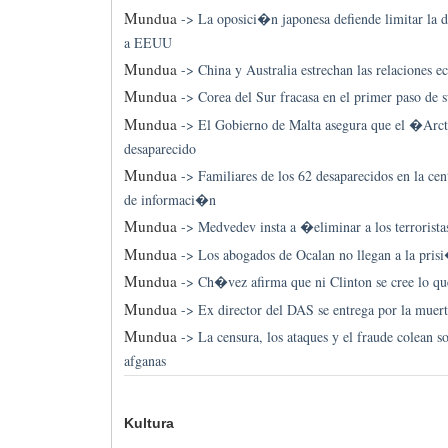
Mundua
->
La oposici�n japonesa defiende limitar la d
a EEUU
Mundua
->
China y Australia estrechan las relaciones
Mundua
->
Corea del Sur fracasa en el primer paso de s
Mundua
->
El Gobierno de Malta asegura que el �Arc
desaparecido
Mundua
->
Familiares de los 62 desaparecidos en la centr
de informaci�n
Mundua
->
Medvedev insta a �eliminar a los terrorista
Mundua
->
Los abogados de Ocalan no llegan a la pri
Mundua
->
Ch�vez afirma que ni Clinton se cree lo que
Mundua
->
Ex director del DAS se entrega por la muer
Mundua
->
La censura, los ataques y el fraude colean so
afganas
Kultura