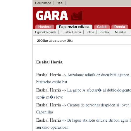
Harremana
RSS
Hasiera
Paperezko edizioa
Gaiak
Denda
Eguneko gaiak
Euskal Herria
Iritzia
Kirolak
Mundua
2009ko abuztuaren 20a
Euskal Herria
Euskal Herria
->
Auzolana: adinik ez duen bizilagune
bizitzeko estilo bat
Euskal Herria
->
La gripe A afectar� al doble de gente 
ser� m�s leve
Euskal Herria
->
Cientos de personas despiden al joven 
Cabanillas
Euskal Herria
->
Bi lagun atxilotu dituzte Bilbon agiri 
aurkako operazioan