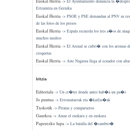
Euskal Herria
->
El Ayuntamiento denuncia la �despro
Ertzaintza en Gernika
Euskal Herria
->
PSOE y PSE demandan al PNV su resp
de las fotos de los presos
Euskal Herria
->
Ezpala recuerda los tres a�os de ataqu
muchos medios
Euskal Herria
->
El Arenal se cubri� con los aromas de
croquetas
Euskal Herria
->
Aste Nagusia llega al ecuador con alta
Iritzia
Editoriala
->
Un cr�ter donde antes hab�a un pa�s
Jo puntua
->
Erromatarrak eta �kaifas�ak
Txokotik
->
Piratas y comparseros
Gaurkoa
->
Amar el euskara y en euskara
Paperezko lupa
->
La batalla del �cambio�