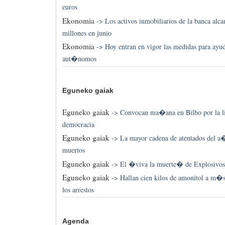
euros
Ekonomia
->
Los activos inmobiliarios de la banca alc
millones en junio
Ekonomia
->
Hoy entran en vigor las medidas para ayud
aut�nomos
Eguneko gaiak
Eguneko gaiak
->
Convocan ma�ana en Bilbo por la li
democracia
Eguneko gaiak
->
La mayor cadena de atentados del a
muertos
Eguneko gaiak
->
El �viva la muerte� de Explosivos
Eguneko gaiak
->
Hallan cien kilos de amonitol a m�
los arrestos
Agenda