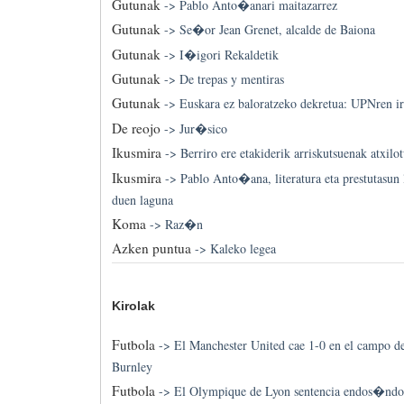
Gutunak
->
Pablo Anto�anari maitazarrez
Gutunak
->
Se�or Jean Grenet, alcalde de Baiona
Gutunak
->
I�igori Rekaldetik
Gutunak
->
De trepas y mentiras
Gutunak
->
Euskara ez baloratzeko dekretua: UPNren ir
De reojo
->
Jur�sico
Ikusmira
->
Berriro ere etakiderik arriskutsuenak atxilot
Ikusmira
->
Pablo Anto�ana, literatura eta prestutasun l
duen laguna
Koma
->
Raz�n
Azken puntua
->
Kaleko legea
Kirolak
Futbola
->
El Manchester United cae 1-0 en el campo d
Burnley
Futbola
->
El Olympique de Lyon sentencia endos�ndol