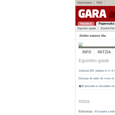
Harremana
RSS
Hasiera
Paperezko 
Eguneko gaiak
Euskal Her
2010ko irailaren 05a
Eguneko gaiak
Adierazi EH! plantea el 11-S
Decenas de miles de voces se
�El presente es desolador e
Iritzia
Editoriala -
El respeto a to