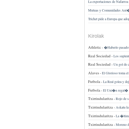
La exportaciones de Nafarroa 
Mutuas y Comunidades Aut�n
Trichet pide a Europa que a
Kirolak
Athletic -
�Haberlo pasado 
Real Sociedad -
Los suplen
Real Sociedad -
Un gol de c
Alaves -
El Glorioso toma e
Futbola -
La Real golea y de
Futbola -
El Uni�n regal� la
Txirrindularitza -
Rojo de s
Txirrindularitza -
Askatu k
Txirrindularitza -
La �ltima
Txirrindularitza -
Moreno da