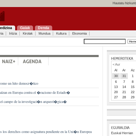
Hautatu hizkunt
edizioa
Gaiak
Denda
ria
Iritzia
Kirolak
Mundua
Kultura
Ekonomia
< Aur
Al
Ar
Az
30
31
1
6
7
8
 como un hito democr�tico
13
14
15
 alzan en Europa contra el �racismo de Estado�
20
21
22
27
28
29
n el campo de la investigaci�n arqueol�gica�
dos los derechos como asignatura pendiente en la Uni�n Europea
Euskal Herrian