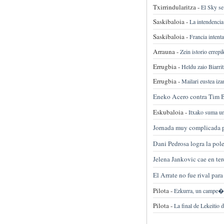
Txirrindularitza -
El Sky se
Saskibaloia -
La intendencia
Saskibaloia -
Francia intent
Arrauna -
Zein istorio errep
Errugbia -
Heldu zaio Biarrit
Errugbia -
Mailari eustea iz
Eneko Acero contra Tim B
Eskubaloia -
Itxako suma un
Jornada muy complicada p
Dani Pedrosa logra la p
Jelena Jankovic cae en te
El Arrate no fue rival par
Pilota -
Ezkurra, un campe�
Pilota -
La final de Lekeitio 