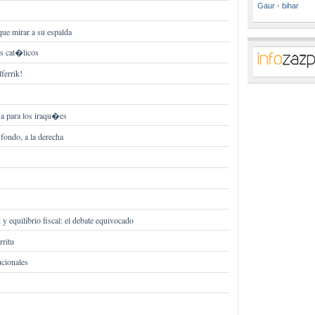
Gaur - bihar
que mirar a su espalda
os cat�licos
lferrik!
a para los iraqu�es
 fondo, a la derecha
y equilibrio fiscal: el debate equivocado
rritu
cionales