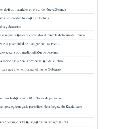
es da�os materiales en el sur de Nueva Zelanda
ntos de desestabilizaci�n en Bolivia
ados y descartes
la causa por cr�menes cometidos durante la dictadura de Franco
nte la posibilidad de dialogar con las FARC
a evacuar a otro medio mill�n de personas
os recibe a Blair en la presentaci�n de su libro
 para que intenten formar el nuevo Gobierno
ximos hist�ricos: 210 millones de personas
ak gora egitean garia garestitzen dela frogatu du Kataluniako
ncer del siglo XXI�, seg�n Bini Smaghi (BCE)