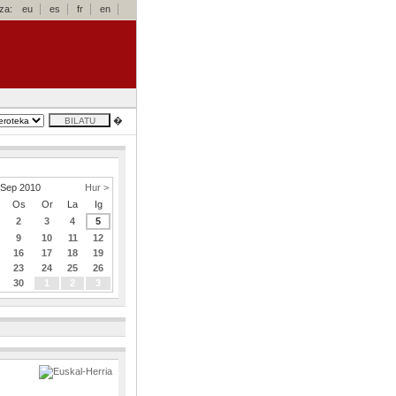
za:
eu
es
fr
en
�
Sep 2010
Hur >
Os
Or
La
Ig
2
3
4
5
9
10
11
12
16
17
18
19
23
24
25
26
30
1
2
3