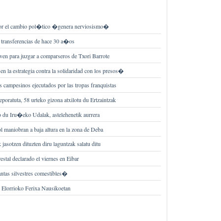
 por el cambio pol�tico �genera nerviosismo�
 transferencias de hace 30 a�os
rven para juzgar a comparseros de Txori Barrote
 la estrategia contra la solidaridad con los presos�
s campesinos ejecutados por las tropas franquistas
leporatuta, 58 urteko gizona atxilotu du Ertzaintzak
o du Iru�eko Udalak, astelehenetik aurrera
 maniobran a baja altura en la zona de Deba
asotzen dituzten diru laguntzak salatu ditu
estal declarado el viernes en Eibar
tas silvestres comestibles�
k Elorrioko Ferixa Nausikoetan