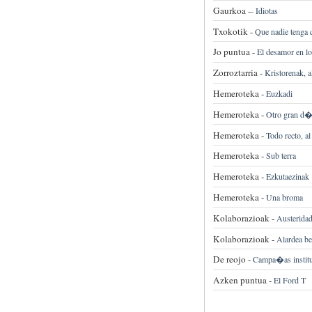
Gaurkoa -
-
Idiotas
Txokotik -
Que nadie tenga 
Jo puntua -
El desamor en l
Zorroztarria -
Kristorenak, a
Hemeroteka -
Euzkadi
Hemeroteka -
Otro gran d�
Hemeroteka -
Todo recto, al
Hemeroteka -
Sub terra
Hemeroteka -
Ezkutaezinak
Hemeroteka -
Una broma
Kolaborazioak -
Austeridad 
Kolaborazioak -
Alardea be
De reojo -
Campa�as institu
Azken puntua -
El Ford T