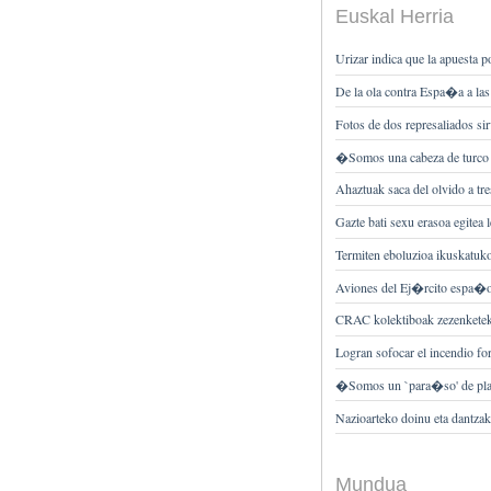
Euskal Herria
Urizar indica que la apuesta
De la ola contra Espa�a a las
Fotos de dos represaliados si
�Somos una cabeza de turco en
Ahaztuak saca del olvido a tre
Gazte bati sexu erasoa egitea 
Termiten eboluzioa ikuskatuk
Aviones del Ej�rcito espa�ol
CRAC kolektiboak zezenketek j
Logran sofocar el incendio for
�Somos un `para�so' de plan
Nazioarteko doinu eta dantza
Mundua