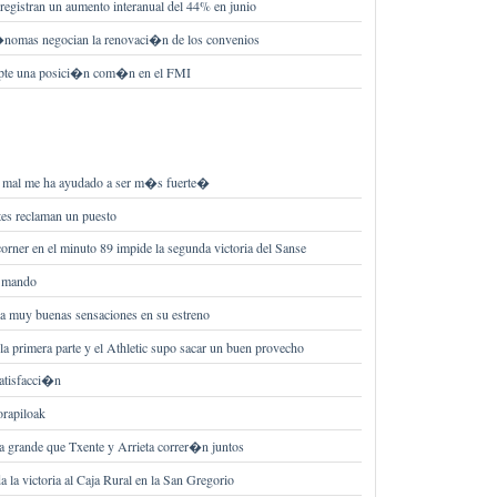
registran un aumento interanual del 44% en junio
omas negocian la renovaci�n de los convenios
dopte una posici�n com�n en el FMI
mal me ha ayudado a ser m�s fuerte�
tes reclaman un puesto
orner en el minuto 89 impide la segunda victoria del Sanse
l mando
ja muy buenas sensaciones en su estreno
 primera parte y el Athletic supo sacar un buen provecho
atisfacci�n
orapiloak
 grande que Txente y Arrieta correr�n juntos
 la victoria al Caja Rural en la San Gregorio