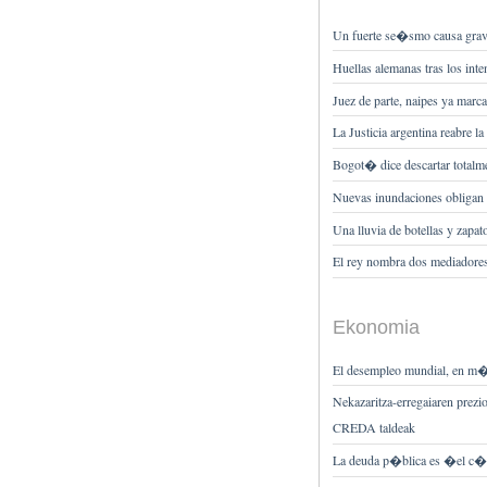
Un fuerte se�smo causa grav
Huellas alemanas tras los inte
Juez de parte, naipes ya marc
La Justicia argentina reabre 
Bogot� dice descartar totalme
Nuevas inundaciones obligan 
Una lluvia de botellas y zapat
El rey nombra dos mediadores
Ekonomia
El desempleo mundial, en m�
Nekazaritza-erregaiaren prezio
CREDA taldeak
La deuda p�blica es �el c�