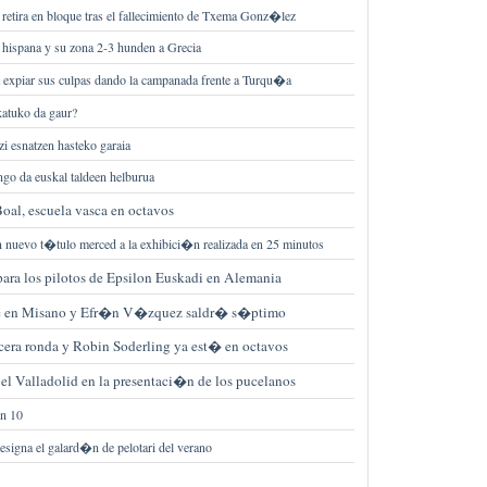
 retira en bloque tras el fallecimiento de Txema Gonz�lez
 hispana y su zona 2-3 hunden a Grecia
a expiar sus culpas dando la campanada frente a Turqu�a
ikatuko da gaur?
zi esnatzen hasteko garaia
ango da euskal taldeen helburua
oal, escuela vasca en octavos
 nuevo t�tulo merced a la exhibici�n realizada en 25 minutos
ara los pilotos de Epsilon Euskadi en Alemania
ole en Misano y Efr�n V�zquez saldr� s�ptimo
rcera ronda y Robin Soderling ya est� en octavos
a el Valladolid en la presentaci�n de los pucelanos
n 10
designa el galard�n de pelotari del verano