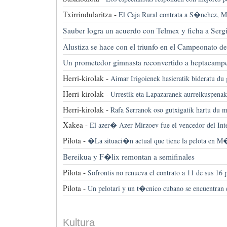
Txirrindularitza -
El Caja Rural contrata a S�nchez, 
Sauber logra un acuerdo con Telmex y ficha a Ser
Alustiza se hace con el triunfo en el Campeonato d
Un prometedor gimnasta reconvertido a heptacamp
Herri-kirolak -
Aimar Irigoienek hasieratik bideratu du
Herri-kirolak -
Urrestik eta Lapazaranek aurreikuspenak 
Herri-kirolak -
Rafa Serranok oso gutxigatik hartu du m
Xakea -
El azer� Azer Mirzoev fue el vencedor del Int
Pilota -
�La situaci�n actual que tiene la pelota en 
Bereikua y F�lix remontan a semifinales
Pilota -
Sofrontis no renueva el contrato a 11 de sus 16 p
Pilota -
Un pelotari y un t�cnico cubano se encuentran 
Kultura