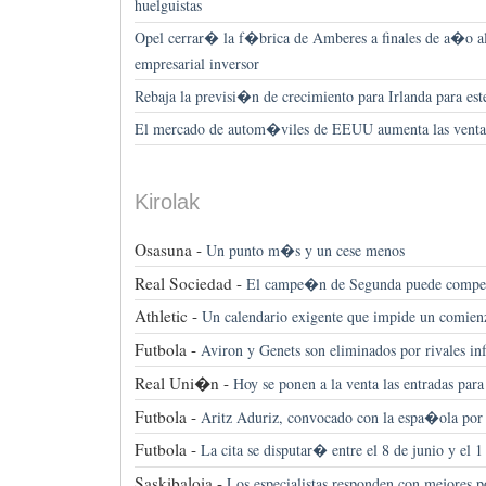
huelguistas
Opel cerrar� la f�brica de Amberes a finales de a�o al
empresarial inversor
Rebaja la previsi�n de crecimiento para Irlanda para este 
El mercado de autom�viles de EEUU aumenta las venta
Kirolak
Osasuna -
Un punto m�s y un cese menos
Real Sociedad -
El campe�n de Segunda puede compet
Athletic -
Un calendario exigente que impide un comie
Futbola -
Aviron y Genets son eliminados por rivales inf
Real Uni�n -
Hoy se ponen a la venta las entradas para 
Futbola -
Aritz Aduriz, convocado con la espa�ola por 
Futbola -
La cita se disputar� entre el 8 de junio y el 1
Saskibaloia -
Los especialistas responden con mejores p