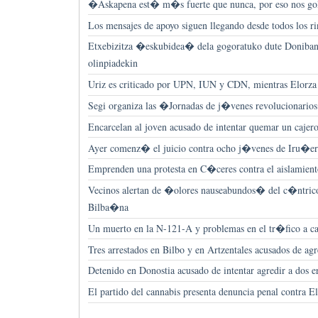
�Askapena est� m�s fuerte que nunca, por eso nos g
Los mensajes de apoyo siguen llegando desde todos los r
Etxebizitza �eskubidea� dela gogoratuko dute Doniban
olinpiadekin
Uriz es criticado por UPN, IUN y CDN, mientras Elorza 
Segi organiza las �Jornadas de j�venes revolucionari
Encarcelan al joven acusado de intentar quemar un caje
Ayer comenz� el juicio contra ocho j�venes de Iru�e
Emprenden una protesta en C�ceres contra el aislamient
Vecinos alertan de �olores nauseabundos� del c�ntrico
Bilba�na
Un muerto en la N-121-A y problemas en el tr�fico a ca
Tres arrestados en Bilbo y en Artzentales acusados de agre
Detenido en Donostia acusado de intentar agredir a dos e
El partido del cannabis presenta denuncia penal contra E