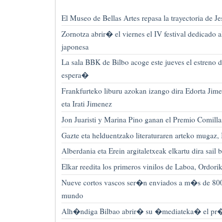
El Museo de Bellas Artes repasa la trayectoria de
Zornotza abrir� el viernes el IV festival dedicado a
japonesa
La sala BBK de Bilbo acoge este jueves el estreno d
espera�
Frankfurteko liburu azokan izango dira Edorta Jime
eta Irati Jimenez
Jon Juaristi y Marina Pino ganan el Premio Comilla
Gazte eta helduentzako literaturaren arteko mugaz,
Alberdania eta Erein argitaletxeak elkartu dira sail b
Elkar reedita los primeros vinilos de Laboa, Ordori
Nueve cortos vascos ser�n enviados a m�s de 800 f
mundo
Alh�ndiga Bilbao abrir� su �mediateka� el pr�