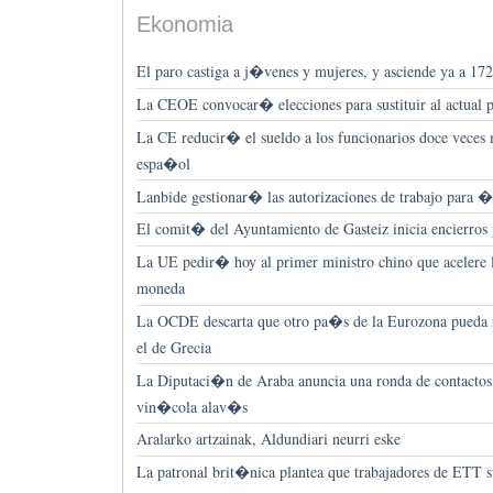
Ekonomia
El paro castiga a j�venes y mujeres, y asciende ya a 17
La CEOE convocar� elecciones para sustituir al actual
La CE reducir� el sueldo a los funcionarios doce veces
espa�ol
Lanbide gestionar� las autorizaciones de trabajo para �
El comit� del Ayuntamiento de Gasteiz inicia encierros p
La UE pedir� hoy al primer ministro chino que acelere 
moneda
La OCDE descarta que otro pa�s de la Eurozona pueda n
el de Grecia
La Diputaci�n de Araba anuncia una ronda de contactos p
vin�cola alav�s
Aralarko artzainak, Aldundiari neurri eske
La patronal brit�nica plantea que trabajadores de ETT su