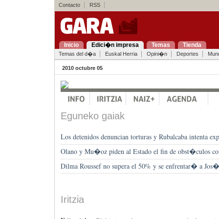
Contacto
RSS
Inicio
Edici�n impresa
Temas
Tienda
Temas del d�a
Euskal Herria
Opini�n
Deportes
Mun
2010 octubre 05
Eguneko gaiak
Los detenidos denuncian torturas y Rubalcaba intenta exp
Olano y Mu�oz piden al Estado el fin de obst�culos co
Dilma Roussef no supera el 50% y se enfrentar� a Jos
Iritzia