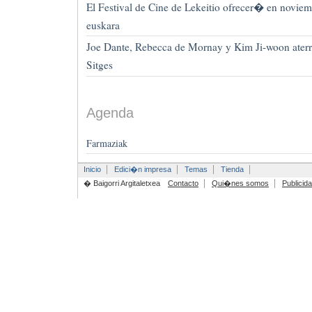
El Festival de Cine de Lekeitio ofrecer� en noviem
euskara
Joe Dante, Rebecca de Mornay y Kim Ji-woon aterr
Sitges
Agenda
Farmaziak
Inicio
Edici�n impresa
Temas
Tienda
� Baigorri Argitaletxea
Contacto
Qui�nes somos
Publicid