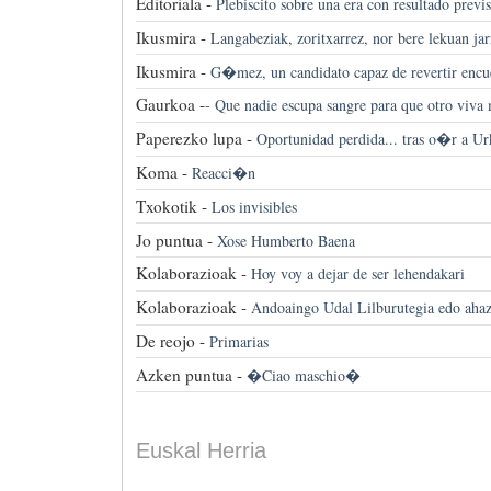
Editoriala -
Plebiscito sobre una era con resultado previs
Ikusmira -
Langabeziak, zoritxarrez, nor bere lekuan jar
Ikusmira -
G�mez, un candidato capaz de revertir encu
Gaurkoa -
-
Que nadie escupa sangre para que otro viva
Paperezko lupa -
Oportunidad perdida... tras o�r a Ur
Koma -
Reacci�n
Txokotik -
Los invisibles
Jo puntua -
Xose Humberto Baena
Kolaborazioak -
Hoy voy a dejar de ser lehendakari
Kolaborazioak -
Andoaingo Udal Lilburutegia edo aha
De reojo -
Primarias
Azken puntua -
�Ciao maschio�
Euskal Herria