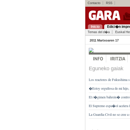
Contacto
RSS
Inicio
Edici�n impr
Temas del d�a
Euskal Her
2011 Martxoaren 17
Eguneko gaiak
Los reactores de Fukushima s
�Estoy orgullosa de mi hijo,
El r�gimen bahrein� controla 
El Supremo espa�ol acelera l
La Guardia Civil no se cree 