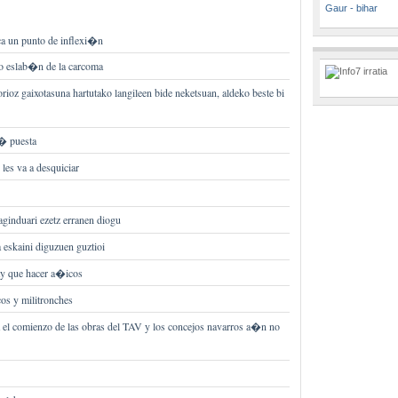
Gaur - bihar
a un punto de inflexi�n
o eslab�n de la carcoma
ioz gaixotasuna hartutako langileen bide neketsuan, aldeko beste bi
� puesta
les va a desquiciar
ginduari ezetz erranen diogu
 eskaini diguzuen guztioi
y que hacer a�icos
cos y militronches
 el comienzo de las obras del TAV y los concejos navarros a�n no