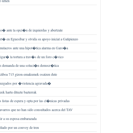
o lehen
o� ante la opci�n de izquierdas y abertzale
rt� en Eguesibar y olvida su apoyo inicial a Galipienzo
imulacros ante una hipot�tica alarma en Garo�a
igar� la tortura a trav�s de un foro c�vico
en demanda de una soluci�n democr�tica
ktiboa 715 gizon-emakumek osatzen dute
juzgados por �violencia agravada�
tzek hartu dituzte bazterrak
s listas de espera y opta por las cl�nicas privadas
avarros que no han sido consultados acerca del TAV
dir a su esposa embarazada
ollado por un convoy de tren