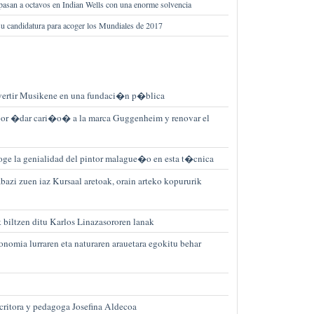
pasan a octavos en Indian Wells con una enorme solvencia
su candidatura para acoger los Mundiales de 2017
vertir Musikene en una fundaci�n p�blica
por �dar cari�o� a la marca Guggenheim y renovar el
e la genialidad del pintor malague�o en esta t�cnica
abazi zuen iaz Kursaal aretoak, orain arteko kopururik
iltzen ditu Karlos Linazasororen lanak
omia lurraren eta naturaren arauetara egokitu behar
critora y pedagoga Josefina Aldecoa