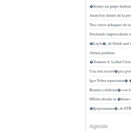
�Somos un grupo hedonis
Anari hoy dentro de la p
Tras varios achaques de s
Declarado improcedente e
�Layla�, de Derek and t
Abraza palabras
�Torrente 4: Lethal Cris
Una ruta tecnol�gica por
Igor Yebra representar� 
Biarritz colaborar� con l
DFeria aborda su �ltimo 
�Ipopomamua�, de ETB 1,
Agenda