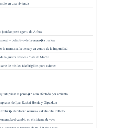
ndio en una vivienda
a joateko prest agertu da Abbas
poral y definitivo de la energ�a nuclear
 la memoria, la tierra y en contra de la impunidad
e la guerra civil en Costa de Marfil
erie de misiles teledirigidos para aviones
uintuplicar la pensi�n a un afectado por amianto
mpresas de Ipar Euskal Herria y Gipuzkoa
ltzetik� ateratzeko neurriak eskatu ditu EHNEk
ontempla el cambio en el sistema de voto
 al caer por la ventana de un d�cimo piso