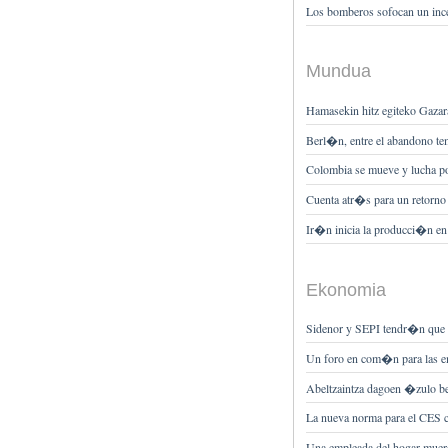
Los bomberos sofocan un ince
Mundua
Hamasekin hitz egiteko Gazar
Berl�n, entre el abandono tem
Colombia se mueve y lucha por
Cuenta atr�s para un retorno d
Ir�n inicia la producci�n en s
Ekonomia
Sidenor y SEPI tendr�n que q
Un foro en com�n para las e
Abeltzaintza dagoen �zulo be
La nueva norma para el CES c
Una empleada del hogar muere