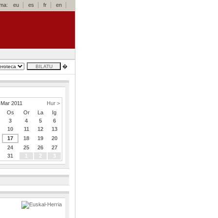
oma:
eu
es
fr
en
�
Mar 2011
Hur >
Os
Or
La
Ig
3
4
5
6
10
11
12
13
17
18
19
20
24
25
26
27
31
1
2
3