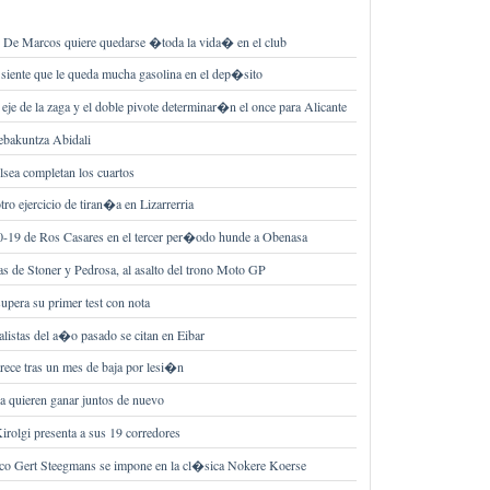
 Marcos quiere quedarse �toda la vida� en el club
siente que le queda mucha gasolina en el dep�sito
eje de la zaga y el doble pivote determinar�n el once para Alicante
ebakuntza Abidali
sea completan los cuartos
otro ejercicio de tiran�a en Lizarrerria
 0-19 de Ros Casares en el tercer per�odo hunde a Obenasa
s de Stoner y Pedrosa, al asalto del trono Moto GP
supera su primer test con nota
nalistas del a�o pasado se citan en Eibar
rece tras un mes de baja por lesi�n
 quieren ganar juntos de nuevo
irolgi presenta a sus 19 corredores
co Gert Steegmans se impone en la cl�sica Nokere Koerse