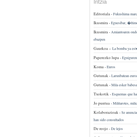
Iritzia
Editoriala -
Fukushima marc
Ikusmira -
Eguesibar, �ltim
Ikusmira -
Amiantoaren ondor
ebazpen
Gaurkoa -
-
La bomba ya est
Paperezko lupa -
Eguiguren 
Koma -
Euros
Gutunak -
Larunbatean euroa
Gutunak -
Mila esker babesa
Txokotik -
Esquemas que ha
Jo puntua -
Militarotes, mili
Kolaborazioak -
Se anuncia
han sido consultados
De reojo -
De lejos