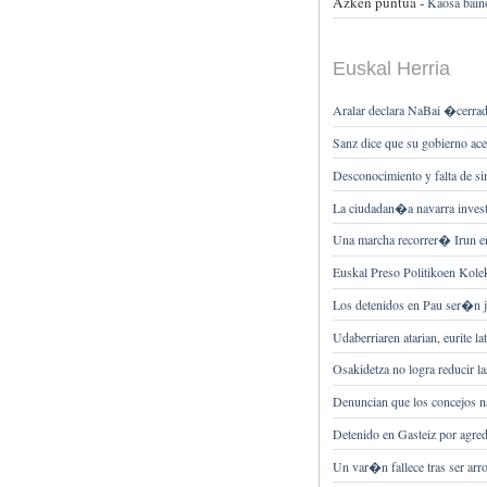
Azken puntua -
Kaosa bain
Euskal Herria
Aralar declara NaBai �cerrad
Sanz dice que su gobierno ace
Desconocimiento y falta de s
La ciudadan�a navarra invest
Una marcha recorrer� Irun 
Euskal Preso Politikoen Kole
Los detenidos en Pau ser�n 
Udaberriaren atarian, eurite la
Osakidetza no logra reducir la
Denuncian que los concejos n
Detenido en Gasteiz por agre
Un var�n fallece tras ser arr