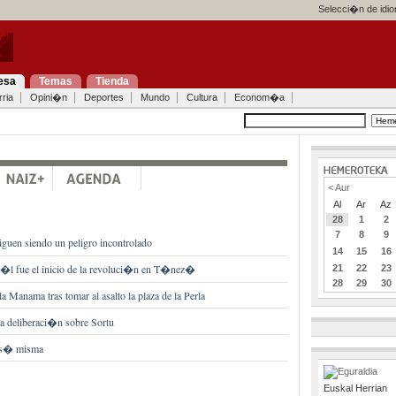
Selecci�n de idi
esa
Temas
Tienda
ria
Opini�n
Deportes
Mundo
Cultura
Econom�a
< Aur
Al
Ar
Az
28
1
2
7
8
9
iguen siendo un peligro incontrolado
14
15
16
 �l fue el inicio de la revoluci�n en T�nez�
21
22
23
28
29
30
Manama tras tomar al asalto la plaza de la Perla
a deliberaci�n sobre Sortu
a s� misma
Euskal Herrian