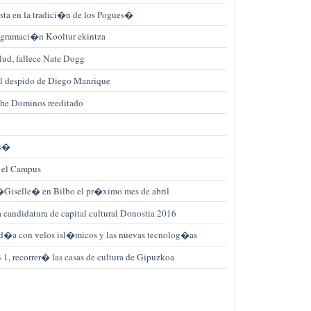
ta en la tradici�n de los Pogues�
rogramaci�n Kooltur ekintza
alud, fallece Nate Dogg
l despido de Diego Manrique
he Dominos reeditado
is�
 el Campus
�Giselle� en Bilbo el pr�ximo mes de abril
a candidatura de capital cultural Donostia 2016
d�a con velos isl�micos y las nuevas tecnolog�as
 recorrer� las casas de cultura de Gipuzkoa