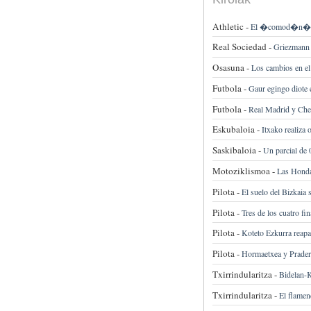
Athletic -
El �comod�n� De
Real Sociedad -
Griezmann 
Osasuna -
Los cambios en el 
Futbola -
Gaur egingo diote 
Futbola -
Real Madrid y Chel
Eskubaloia -
Itxako realiza 
Saskibaloia -
Un parcial de
Motoziklismoa -
Las Honda
Pilota -
El suelo del Bizkaia 
Pilota -
Tres de los cuatro fi
Pilota -
Koteto Ezkurra reapa
Pilota -
Hormaetxea y Pradera
Txirrindularitza -
Bidelan-K
Txirrindularitza -
El flamen