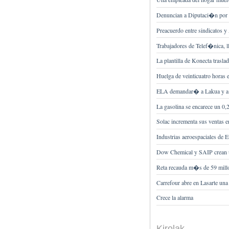
Denuncian a Diputaci�n por l
Preacuerdo entre sindicato
Trabajadores de Telef�nica, l
La plantilla de Konecta trasla
Huelga de veinticuatro horas e
ELA demandar� a Lakua y a lo
La gasolina se encarece un 
Solac incrementa sus ventas 
Industrias aeroespaciales de E
Dow Chemical y SAIP crean un
Reta recauda m�s de 59 millo
Carrefour abre en Lasarte una
Crece la alarma
Kirolak