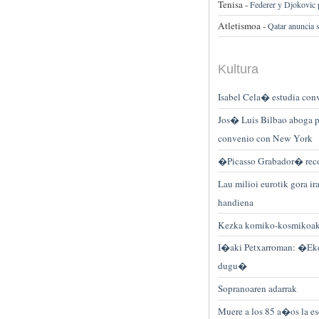
Tenisa -
Federer y Djokovic 
Atletismoa -
Qatar anuncia 
Kultura
Isabel Cela� estudia con
Jos� Luis Bilbao aboga 
convenio con New York
�Picasso Grabador� recog
Lau milioi eurotik gora ir
handiena
Kezka komiko-kosmikoak b
I�aki Petxarroman: �Ekon
dugu�
Sopranoaren adarrak
Muere a los 85 a�os la es