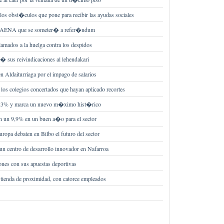
os obst�culos que pone para recibir las ayudas sociales
s y AENA que se someter� a refer�ndum
lamados a la huelga contra los despidos
d� sus reivindicaciones al lehendakari
n Aldaiturriaga por el impago de salarios
s colegios concertados que hayan aplicado recortes
0,23% y marca un nuevo m�ximo hist�rico
en un 9,9% en un buen a�o para el sector
uropa debaten en Bilbo el futuro del sector
 centro de desarrollo innovador en Nafarroa
nes con sus apuestas deportivas
 tienda de proximidad, con catorce empleados