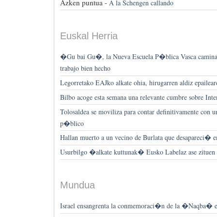
Azken puntua -
A la Schengen callando
Euskal Herria
�Gu bai Gu�, la Nueva Escuela P�blica Vasca camina c
trabajo bien hecho
Legorretako EAJko alkate ohia, hirugarren aldiz epailear
Bilbo acoge esta semana una relevante cumbre sobre Inte
Tolosaldea se moviliza para contar definitivamente con u
p�blico
Hallan muerto a un vecino de Burlata que desapareci� e
Usurbilgo �alkate kuttunak� Eusko Labelaz ase zituen e
Mundua
Israel ensangrenta la conmemoraci�n de la �Naqba� 