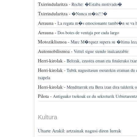
Txirrindularitza -
Roche: �Estaba motivado�
Txirrindularitza -
�Nunca m�is!!!�
Arrauna -
La regata m�s emocionante tambi�n se va h
Arrauna -
Dos botes de ventaja por cada largo
Motoziklismoa -
Marc M�rquez supera su �ltima lec
Automobilismoa -
Vettel sigue siendo inalcanzable
Herri-kirolak -
Beltzak, ezustea eman eta finalerako txar
Herri-kirolak -
Tubik nagusitasun osoarekin eraman du 
txapela
Herri-kirolak -
Menditarrak eta Bera izan dira talderik 
Pilota -
Antiguako txokoak ez du sekreturik Urbietarentz
Kultura
Uharte Arakil: artzainak nagusi diren lurrak