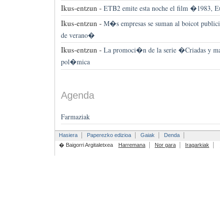
Ikus-entzun -
ETB2 emite esta noche el film �1983, 
Ikus-entzun -
M�s empresas se suman al boicot publi
de verano�
Ikus-entzun -
La promoci�n de la serie �Criadas y m
pol�mica
Agenda
Farmaziak
Hasiera
Paperezko edizioa
Gaiak
Denda
� Baigorri Argitaletxea
Harremana
Nor gara
Iragarkiak