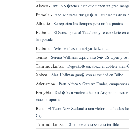
Alaves -
Emilio S�nchez dice que tienen un gran marg
Futbola -
Pako Aiestaran dirigir� al Estudiantes de la
Athletic -
Se reparten los tiempos pero no los puntos
Futbola -
El Sanse golea al Tudelano y se convierte en 
temporada
Futbola -
Avironen hasiera etsigarria izan da
Tenisa -
Serena Williams aspira a su 5� US Open y su
Txirrindularitza -
Degenkolb encabeza el doblete ale
Xakea -
Alex Hoffman gan� con autoridad en Bilbo
Atletismoa -
Peru Alfaro y Gurutze Frades, campeones 
Errugbia -
Sud�frica vuelve a batir a Argentina, esta v
muchos apuros
Bela -
El Team New Zealand a una victoria de la clasif
Cup
Txirrindularitza -
El remate a una semana terrible