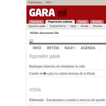
Harremana
RSS
Hasiera
Paperezko edizioa
Gaiak
Denda
Eguneko gaiak
Euskal Herria
Iritzia
Kirolak
Mundua
2013ko abuztuaren 26a
Eguneko gaiak
Repliegue islamista sin abandonar la calle
Cuenta atr�s para la cadena humana de la Diada
Iritzia
Editoriala -
Encadenados a miedos e inercias del pasado