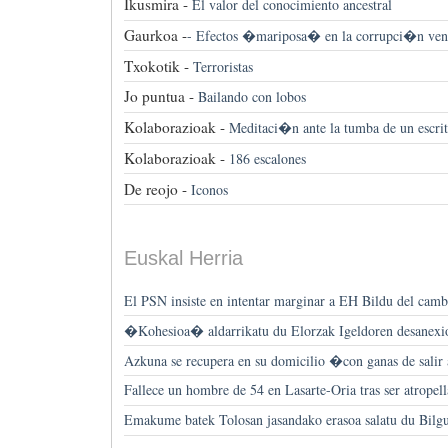
Ikusmira -
El valor del conocimiento ancestral
Gaurkoa -
-
Efectos �mariposa� en la corrupci�n ven
Txokotik -
Terroristas
Jo puntua -
Bailando con lobos
Kolaborazioak -
Meditaci�n ante la tumba de un escr
Kolaborazioak -
186 escalones
De reojo -
Iconos
Euskal Herria
El PSN insiste en intentar marginar a EH Bildu del camb
�Kohesioa� aldarrikatu du Elorzak Igeldoren desanexi
Azkuna se recupera en su domicilio �con ganas de salir 
Fallece un hombre de 54 en Lasarte-Oria tras ser atropel
Emakume batek Tolosan jasandako erasoa salatu du Bilg