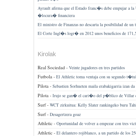
Ayrault afirma que el Estado franc�s debe empujar a la 
�locura� financiera
El ministro de Finanzas no descarta la posibilidad de un t
El Corte Ingl�s logr� en 2012 unos beneficios de 171,5
Kirolak
Real Sociedad -
Veinte jugadores en tres partidos
Futbola -
El Athletic toma ventaja con su segundo t�tu
Pilota -
Sebastien Sorhueten maila erabakigarria izan d
Pilota -
Irujo se gan� el cari�o del p�blico de Villar 
Surf -
WCT zirkuitua: Kelly Slater rankingeko buru Tahi
Surf -
Desagertzera goaz
Athletic -
Oportunidad de volver a empezar con tres vict
Athletic -
El delantero rojiblanco, a un partido de los 2