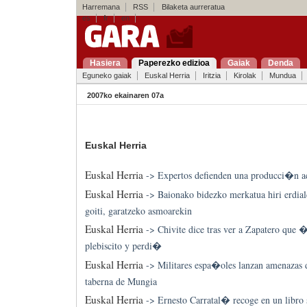
Harremana
RSS
Bilaketa aurreratua
es
fr
en
Hasiera
Paperezko edizioa
Gaiak
Denda
Eguneko gaiak
Euskal Herria
Iritzia
Kirolak
Mundua
2007ko ekainaren 07a
Euskal Herria
Euskal Herria
->
Expertos defienden una producci�n
Euskal Herria
->
Baionako bidezko merkatua hiri erdial
goiti, garatzeko asmoarekin
Euskal Herria
->
Chivite dice tras ver a Zapatero qu
plebiscito y perdi�
Euskal Herria
->
Militares espa�oles lanzan amenazas d
taberna de Mungia
Euskal Herria
->
Ernesto Carratal� recoge en un libro 