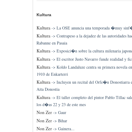
Kultura
Kultura
->
La OSE anuncia una temporada �muy sinf
Kultura
->
Contrapeso a la dejadez de las autoridades ha
Rabanne en Pasaia
Kultura
->
Exposici�n sobre la cultura milenaria japon
Kultura
->
El escritor Justo Navarro funde realidad y
Kultura
->
Koldo Landaluze centra su primera novela en
1910 de Enkarterri
Kultura
->
Incluyen un recital del Orfe�n Donostiarra 
Aita Donostia
Kultura
->
El taller completo del pintor Pablo Tillac s
los d�as 22 y 23 de este mes
Non Zer
->
Gaur
Non Zer
->
Bihar
Non Zer
->
Gainera...