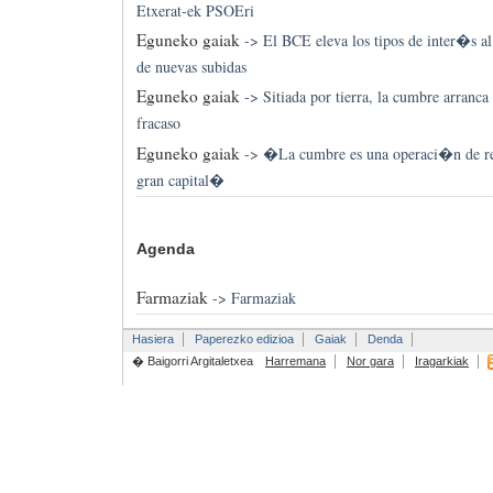
Etxerat-ek PSOEri
Eguneko gaiak
->
El BCE eleva los tipos de inter�s al
de nuevas subidas
Eguneko gaiak
->
Sitiada por tierra, la cumbre arranca
fracaso
Eguneko gaiak
->
�La cumbre es una operaci�n de re
gran capital�
Agenda
Farmaziak
->
Farmaziak
Hasiera
Paperezko edizioa
Gaiak
Denda
� Baigorri Argitaletxea
Harremana
Nor gara
Iragarkiak