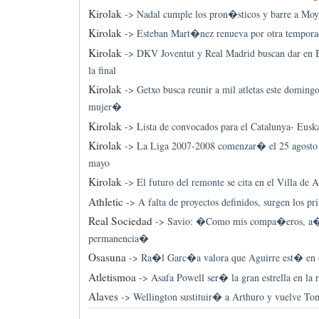
Kirolak
->
Nadal cumple los pron�sticos y barre a Moy
Kirolak
->
Esteban Mart�nez renueva por otra tempor
Kirolak
->
DKV Joventut y Real Madrid buscan dar en B
la final
Kirolak
->
Getxo busca reunir a mil atletas este doming
mujer�
Kirolak
->
Lista de convocados para el Catalunya- Eusk
Kirolak
->
La Liga 2007-2008 comenzar� el 25 agosto 
mayo
Kirolak
->
El futuro del remonte se cita en el Villa de A
Athletic
->
A falta de proyectos definidos, surgen los p
Real Sociedad
->
Savio: �Como mis compa�eros, a�
permanencia�
Osasuna
->
Ra�l Garc�a valora que Aguirre est� en 
Atletismoa
->
Asafa Powell ser� la gran estrella en la
Alaves
->
Wellington sustituir� a Arthuro y vuelve To