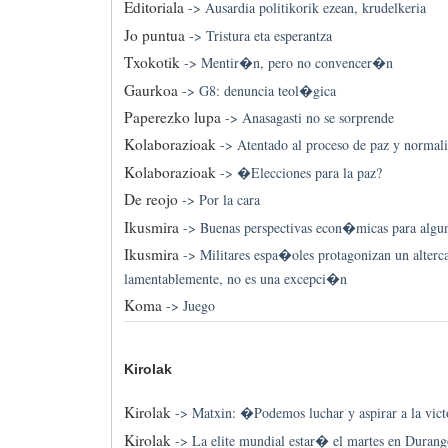
Editoriala
->
Ausardia politikorik ezean, krudelkeria
Jo puntua
->
Tristura eta esperantza
Txokotik
->
Mentir�n, pero no convencer�n
Gaurkoa
->
G8: denuncia teol�gica
Paperezko lupa
->
Anasagasti no se sorprende
Kolaborazioak
->
Atentado al proceso de paz y norma
Kolaborazioak
->
�Elecciones para la paz?
De reojo
->
Por la cara
Ikusmira
->
Buenas perspectivas econ�micas para algu
Ikusmira
->
Militares espa�oles protagonizan un alterc
lamentablemente, no es una excepci�n
Koma
->
Juego
Kirolak
Kirolak
->
Matxin: �Podemos luchar y aspirar a la vic
Kirolak
->
La elite mundial estar� el martes en Durang