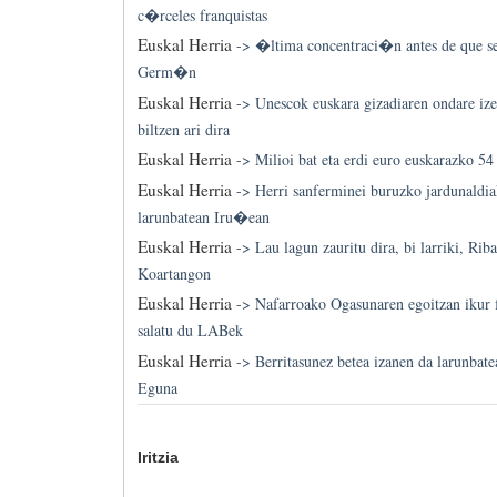
c�rceles franquistas
Euskal Herria
->
�ltima concentraci�n antes de que se 
Germ�n
Euskal Herria
->
Unescok euskara gizadiaren ondare iz
biltzen ari dira
Euskal Herria
->
Milioi bat eta erdi euro euskarazko 54
Euskal Herria
->
Herri sanferminei buruzko jardunaldia
larunbatean Iru�ean
Euskal Herria
->
Lau lagun zauritu dira, bi larriki, Riba
Koartangon
Euskal Herria
->
Nafarroako Ogasunaren egoitzan ikur 
salatu du LABek
Euskal Herria
->
Berritasunez betea izanen da larunba
Eguna
Iritzia