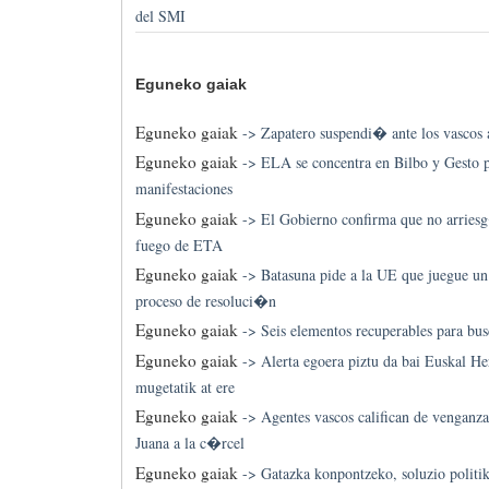
del SMI
Eguneko gaiak
Eguneko gaiak
->
Zapatero suspendi� ante los vascos a
Eguneko gaiak
->
ELA se concentra en Bilbo y Gesto 
manifestaciones
Eguneko gaiak
->
El Gobierno confirma que no arriesg
fuego de ETA
Eguneko gaiak
->
Batasuna pide a la UE que juegue un 
proceso de resoluci�n
Eguneko gaiak
->
Seis elementos recuperables para bus
Eguneko gaiak
->
Alerta egoera piztu da bai Euskal He
mugetatik at ere
Eguneko gaiak
->
Agentes vascos califican de venganz
Juana a la c�rcel
Eguneko gaiak
->
Gatazka konpontzeko, soluzio politi