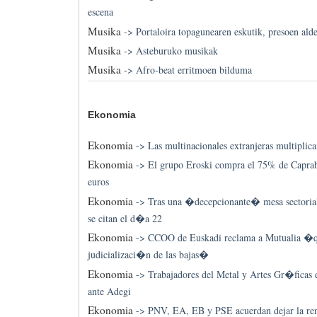
escena
Musika
->
Portaloira topagunearen eskutik, presoen ald
Musika
->
Asteburuko musikak
Musika
->
Afro-beat erritmoen bilduma
Ekonomia
Ekonomia
->
Las multinacionales extranjeras multiplic
Ekonomia
->
El grupo Eroski compra el 75% de Caprab
euros
Ekonomia
->
Tras una �decepcionante� mesa sectorial,
se citan el d�a 22
Ekonomia
->
CCOO de Euskadi reclama a Mutualia �qu
judicializaci�n de las bajas�
Ekonomia
->
Trabajadores del Metal y Artes Gr�ficas 
ante Adegi
Ekonomia
->
PNV, EA, EB y PSE acuerdan dejar la re