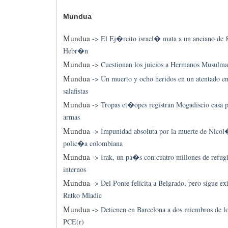
Mundua
Mundua
->
El Ej�rcito israel� mata a un anciano de 
Hebr�n
Mundua
->
Cuestionan los juicios a Hermanos Musulma
Mundua
->
Un muerto y ocho heridos en un atentado en 
salafistas
Mundua
->
Tropas et�opes registran Mogadiscio casa p
armas
Mundua
->
Impunidad absoluta por la muerte de Nicol
polic�a colombiana
Mundua
->
Irak, un pa�s con cuatro millones de refug
internos
Mundua
->
Del Ponte felicita a Belgrado, pero sigue e
Ratko Mladic
Mundua
->
Detienen en Barcelona a dos miembros de l
PCE(r)