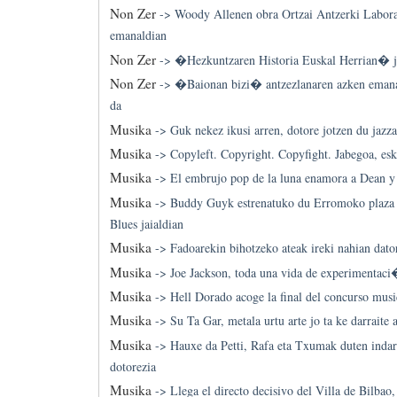
Non Zer
->
Woody Allenen obra Ortzai Antzerki Labora
emanaldian
Non Zer
->
�Hezkuntzaren Historia Euskal Herrian� j
Non Zer
->
�Baionan bizi� antzezlanaren azken emana
da
Musika
->
Guk nekez ikusi arren, dotore jotzen du jazz
Musika
->
Copyleft. Copyright. Copyfight. Jabegoa, es
Musika
->
El embrujo pop de la luna enamora a Dean y 
Musika
->
Buddy Guyk estrenatuko du Erromoko plaza 
Blues jaialdian
Musika
->
Fadoarekin bihotzeko ateak ireki nahian dat
Musika
->
Joe Jackson, toda una vida de experimenta
Musika
->
Hell Dorado acoge la final del concurso musi
Musika
->
Su Ta Gar, metala urtu arte jo ta ke darraite 
Musika
->
Hauxe da Petti, Rafa eta Txumak duten indarr
dotorezia
Musika
->
Llega el directo decisivo del Villa de Bilbao,