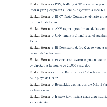
Euskal Herria
->
PSN, NaBai y ANV aprueban reponer 
Rodr�guez y emplazan a Barcina a ejecutar la moci�n
Euskal Herria
->
EH07 Nazio Eztabaidak �nazio estra
datozen hilabeteetan
Euskal Herria
->
ANV aspira a presidir una de las comi
Euskal Herria
->
UPN renuncia al final a ser el aguafi
Txiki
Euskal Herria
->
El Consistorio de Iru�ea no vota la
decreto de las banderas
Euskal Herria
->
El Gobierno navarro imputa un delito
de Urrotz tras la muerte de 20.000 cangrejos
Euskal Herria
->
Txipio Bai solicita a Costas la suspen
de la playa de Gorliz
Euskal Herria
->
Behatokiak agerian utzi dio NBEri Pa
axolagabekeria
Euskal Herria
->
Irurako jaiei hasiera eman diete suziri
kalera aterata