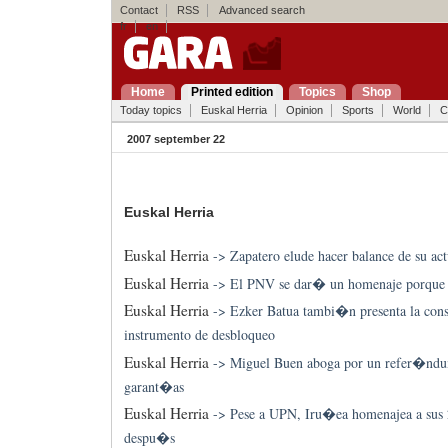
Contact
RSS
Advanced search
fr
en
Home
Printed edition
Topics
Shop
Today topics
Euskal Herria
Opinion
Sports
World
C
2007 september 22
Euskal Herria
Euskal Herria
->
Zapatero elude hacer balance de su ac
Euskal Herria
->
El PNV se dar� un homenaje porqu
Euskal Herria
->
Ezker Batua tambi�n presenta la con
instrumento de desbloqueo
Euskal Herria
->
Miguel Buen aboga por un refer�ndu
garant�as
Euskal Herria
->
Pese a UPN, Iru�ea homenajea a sus 
despu�s