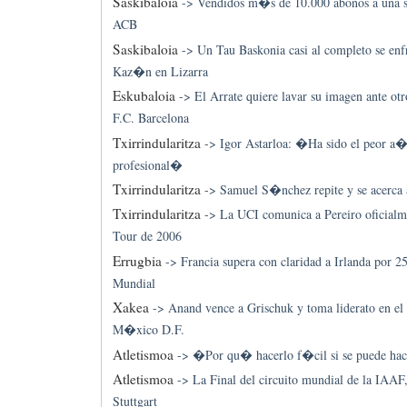
Saskibaloia
->
Vendidos m�s de 10.000 abonos a una s
ACB
Saskibaloia
->
Un Tau Baskonia casi al completo se enf
Kaz�n en Lizarra
Eskubaloia
->
El Arrate quiere lavar su imagen ante otro
F.C. Barcelona
Txirrindularitza
->
Igor Astarloa: �Ha sido el peor a�
profesional�
Txirrindularitza
->
Samuel S�nchez repite y se acerca 
Txirrindularitza
->
La UCI comunica a Pereiro oficialme
Tour de 2006
Errugbia
->
Francia supera con claridad a Irlanda por 25
Mundial
Xakea
->
Anand vence a Grischuk y toma liderato en el
M�xico D.F.
Atletismoa
->
�Por qu� hacerlo f�cil si se puede ha
Atletismoa
->
La Final del circuito mundial de la IAAF,
Stuttgart