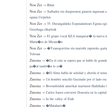
Non Zer
->
Bihar
Non Zer
->
Xalbador eta diasporaren gaiaren inguruan 
eguna Urepelen
Non Zer
->
35. Durangaldeko Ezpatadantzari Eguna egi
Gerediaga elkarteak
Non Zer
->
El grupo vocal KEA inaugurar� la nueva te
Matin�es de Miram�n
Non Zer
->
�Txanogorritxo eta marrubi zaporeko gazt
Tolosan
Zinema
->
�En el cine se espera que se hable de grande
pa�al tambi�n lo es�
Zinema
->
�El filme habla de soledad y aborda el te
Zinema
->
Un hombre sencillo fascinado por el lado osc
Zinema
->
Broomfieldek amerikar marineen Hadithako t
Zinema
->
Carlos Saura convierte Donostia en la capital
Zinema
->
In the valley of Elah
Zinema
->
�Mataharis�