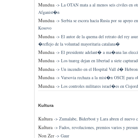
Mundua
->
La OTAN mata a al menos seis civiles en o
Afganist�n
Mundua
->
Serbia se escora hacia Rusia por su apoyo en
Kosovo
Mundua
->
El autor de la quema del retrato del rey a
�reflejo de la voluntad mayoritaria catalana�
Mundua
->
El presidente adelant� a ma�ana las elecc
Mundua
->
Los tuareg dejan en libertad a siete captura
Mundua
->
Un incendio en el Hospital Vall d� Hebron
Mundua
->
Varsovia rechaza a la misi�n OSCE para obs
Mundua
->
Los controles militares israel�es en Cisjo
Kultura
Kultura
->
Zumalabe, Biderbost y Lara abren el nuevo c
Kultura
->
Fados, revoluciones, premios varios y presunt
Non Zer
->
Gaur