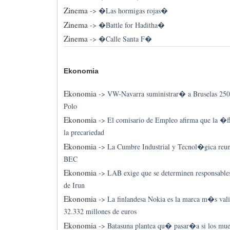
Zinema
->
�Las hormigas rojas�
Zinema
->
�Battle for Haditha�
Zinema
->
�Calle Santa F�
Ekonomia
Ekonomia
->
VW-Navarra suministrar� a Bruselas 250 
Polo
Ekonomia
->
El comisario de Empleo afirma que la �
la precariedad
Ekonomia
->
La Cumbre Industrial y Tecnol�gica reun
BEC
Ekonomia
->
LAB exige que se determinen responsables
de Irun
Ekonomia
->
La finlandesa Nokia es la marca m�s val
32.332 millones de euros
Ekonomia
->
Batasuna plantea qu� pasar�a si los muer