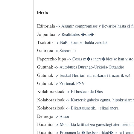
Iritzia
Editoriala
->
Asumir compromisos y llevarlos hasta el fi
Jo puntua
->
Realidades �sin�
Txokotik
->
NaBaikoen sorbalda zabalak
Gaurkoa
->
Sarcasmo
Paperezko lupa
->
Cosas m�s incre�bles se han visto
Gutunak
->
Autobuses Durango-Urkiola-Otxandio
Gutunak
->
Euskal Herriari eta euskarari iruzurrik ez!
Gutunak
->
Zorionak PNV
Kolaborazioak
->
El bostezo de Dios
Kolaborazioak
->
Kotxerik gabeko eguna, hipokrisiare
Kolaborazioak
->
Elkartasunetik... elkarlanera
De reojo
->
Amor
Ikusmira
->
Monarkia kritikatzea garestiegi ateratzen da
Ikusmira
->
Proponen la �flexiseguridad� para frenar l