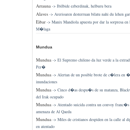
Arrauna
->
Ibilbide ezberdinak, helburu bera
Alaves
->
Arerioaren desterruan bilatu nahi du lehen ga
Eibar
->
Manix Mandiola apuesta por dar la sorpresa en l
M�laga
Mundua
Mundua
->
El Supremo chileno da luz verde a la extra
Per�
Mundua
->
Alertan de un posible brote de c�lera en �f
inundaciones
Mundua
->
Cinco d�as despu�s de su matanza, Blackwa
del Irak ocupado
Mundua
->
Atentado suicida contra un convoy franc�s e
amenaza de Al Qaeda
Mundua
->
Miles de cristianos despiden en la calle al
en atentado