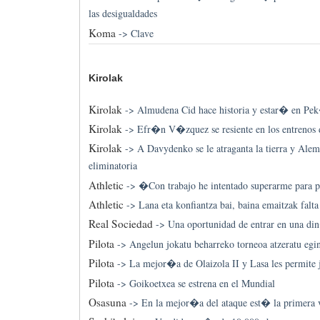
las desigualdades
Koma
->
Clave
Kirolak
Kirolak
->
Almudena Cid hace historia y estar� en P
Kirolak
->
Efr�n V�zquez se resiente en los entrenos
Kirolak
->
A Davydenko se le atraganta la tierra y Alem
eliminatoria
Athletic
->
�Con trabajo he intentado superarme para
Athletic
->
Lana eta konfiantza bai, baina emaitzak falta
Real Sociedad
->
Una oportunidad de entrar en una di
Pilota
->
Angelun jokatu beharreko torneoa atzeratu egi
Pilota
->
La mejor�a de Olaizola II y Lasa les permite j
Pilota
->
Goikoetxea se estrena en el Mundial
Osasuna
->
En la mejor�a del ataque est� la primera v