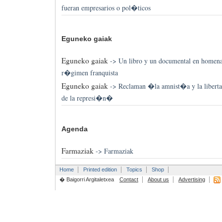
fueran empresarios o pol�ticos
Eguneko gaiak
Eguneko gaiak
->
Un libro y un documental en homena
r�gimen franquista
Eguneko gaiak
->
Reclaman �la amnist�a y la libert
de la represi�n�
Agenda
Farmaziak
->
Farmaziak
Home
Printed edition
Topics
Shop
� Baigorri Argitaletxea
Contact
About us
Advertising