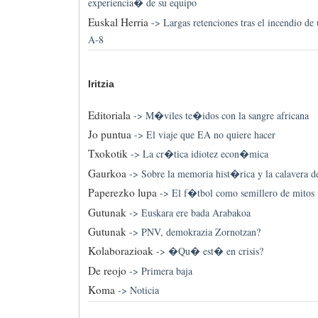
experiencia� de su equipo
Euskal Herria
->
Largas retenciones tras el incendio de
A-8
Iritzia
Editoriala
->
M�viles te�idos con la sangre africana
Jo puntua
->
El viaje que EA no quiere hacer
Txokotik
->
La cr�tica idiotez econ�mica
Gaurkoa
->
Sobre la memoria hist�rica y la calavera 
Paperezko lupa
->
El f�tbol como semillero de mitos
Gutunak
->
Euskara ere bada Arabakoa
Gutunak
->
PNV, demokrazia Zornotzan?
Kolaborazioak
->
�Qu� est� en crisis?
De reojo
->
Primera baja
Koma
->
Noticia