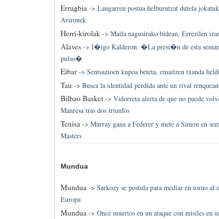
Errugbia
->
Laugarren postua helburutzat dutela jokatuk
Avironek
Herri-kirolak
->
Maila nagusirako bidean, Errezilen iza
Alaves
->
I�igo Kalderon: �La presi�n de esta seman
pulso�
Eibar
->
Sentsazioen kupoa beteta, emaitzen txanda held
Tau
->
Busca la identidad perdida ante un rival renquean
Bilbao Basket
->
Vidorreta alerta de que no puede volv
Manresa tras dos triunfos
Tenisa
->
Murray gana a Federer y mete a Simon en semi
Masters
Mundua
Mundua
->
Sarkozy se postula para mediar en torno al 
Europa
Mundua
->
Once muertos en un ataque con misiles en un