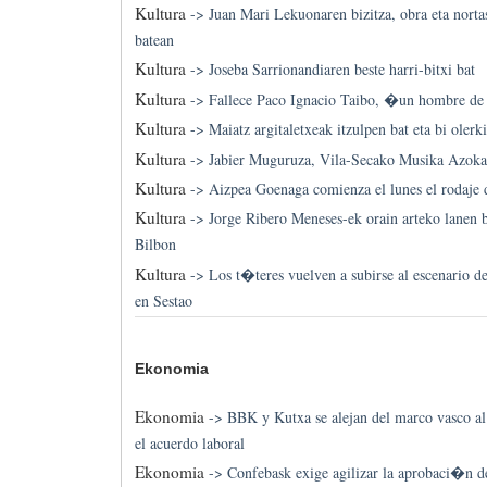
Kultura
->
Juan Mari Lekuonaren bizitza, obra eta nortas
batean
Kultura
->
Joseba Sarrionandiaren beste harri-bitxi bat
Kultura
->
Fallece Paco Ignacio Taibo, �un hombre de
Kultura
->
Maiatz argitaletxeak itzulpen bat eta bi olerk
Kultura
->
Jabier Muguruza, Vila-Secako Musika Azokan
Kultura
->
Aizpea Goenaga comienza el lunes el roda
Kultura
->
Jorge Ribero Meneses-ek orain arteko lanen 
Bilbon
Kultura
->
Los t�teres vuelven a subirse al escenario de
en Sestao
Ekonomia
Ekonomia
->
BBK y Kutxa se alejan del marco vasco 
el acuerdo laboral
Ekonomia
->
Confebask exige agilizar la aprobaci�n de