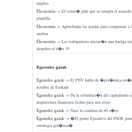
empleo
Ekonomia
->
El comit� pide que se cumpla el acuerdo p
plantilla
Ekonomia
->
Apruobadas las ayudas para compensar a la
anchoa
Ekonomia
->
Los trabajadores iniciar�n una huelga ind
despidos el d�a 19
Eguneko gaiak
Eguneko gaiak
->
El PNV habla de �pol�mica est�ri
nombre de Euskadi
Eguneko gaiak
->
De la refundaci�n del capitalismo a
arquitectura financiera fechas para una crisis
Eguneko gaiak
->
Nace la condena de 60 a�os
Eguneko gaiak
->
�El poder Ejecutivo del PSOE pone l
estrategia pol�tica�