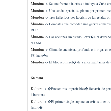
Mundua
->
Se une frente a la crisis e incluye a Cuba
Mundua
->
Una sonda espacial se planta por primera ve
Mundua
->
Tres fallecidos por la crisis de las estafas p
Mundua
->
Combates que esconden una guerra comercial
RDC
Mundua
->
Las naciones sin estado llevar�n el derech
al FSM
Mundua
->
Clima de enemistad profunda e intrigas en el
PS franc�s
Mundua
->
El bloqueo israel� deja a los habitantes de
Kultura
Kultura
->
�Encuentros improbables� llenar� de perfo
labortanas
Kultura
->
�El primer single supone un tr�nsito entre l
futura�