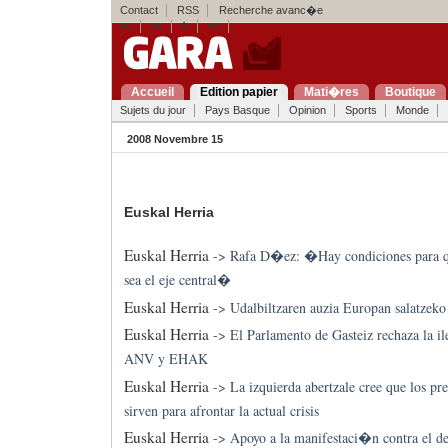
Contact
RSS
Recherche avanc�e
eu
es
fr
en
Accueil
Edition papier
Mati�res
Boutique
Sujets du jour
Pays Basque
Opinion
Sports
Monde
2008 Novembre 15
Euskal Herria
Euskal Herria
->
Rafa D�ez: �Hay condiciones para q
sea el eje central�
Euskal Herria
->
Udalbiltzaren auzia Europan salatzeko
Euskal Herria
->
El Parlamento de Gasteiz rechaza la 
ANV y EHAK
Euskal Herria
->
La izquierda abertzale cree que los pr
sirven para afrontar la actual crisis
Euskal Herria
->
Apoyo a la manifestaci�n contra el de