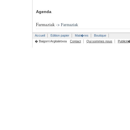
Agenda
Farmaziak
->
Farmaziak
Accueil
Edition papier
Mati�res
Boutique
� Baigorri Argitaletxea
Contact
Qui sommes nous
Publicit