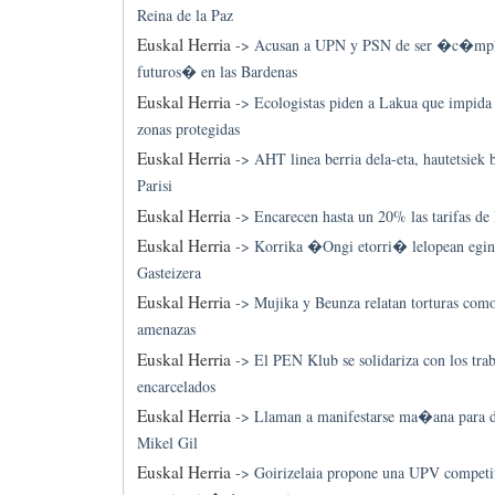
Reina de la Paz
Euskal Herria
->
Acusan a UPN y PSN de ser �c�mpli
futuros� en las Bardenas
Euskal Herria
->
Ecologistas piden a Lakua que impida
zonas protegidas
Euskal Herria
->
AHT linea berria dela-eta, hautetsiek 
Parisi
Euskal Herria
->
Encarecen hasta un 20% las tarifas de 
Euskal Herria
->
Korrika �Ongi etorri� lelopean egin
Gasteizera
Euskal Herria
->
Mujika y Beunza relatan torturas com
amenazas
Euskal Herria
->
El PEN Klub se solidariza con los t
encarcelados
Euskal Herria
->
Llaman a manifestarse ma�ana para d
Mikel Gil
Euskal Herria
->
Goirizelaia propone una UPV competit