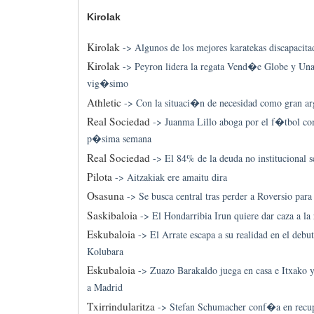
Kirolak
Kirolak
->
Algunos de los mejores karatekas discapacita
Kirolak
->
Peyron lidera la regata Vend�e Globe y Una
vig�simo
Athletic
->
Con la situaci�n de necesidad como gran a
Real Sociedad
->
Juanma Lillo aboga por el f�tbol c
p�sima semana
Real Sociedad
->
El 84% de la deuda no institucional s
Pilota
->
Aitzakiak ere amaitu dira
Osasuna
->
Se busca central tras perder a Roversio para
Saskibaloia
->
El Hondarribia Irun quiere dar caza a l
Eskubaloia
->
El Arrate escapa a su realidad en el debut
Kolubara
Eskubaloia
->
Zuazo Barakaldo juega en casa e Itxako 
a Madrid
Txirrindularitza
->
Stefan Schumacher conf�a en recupe