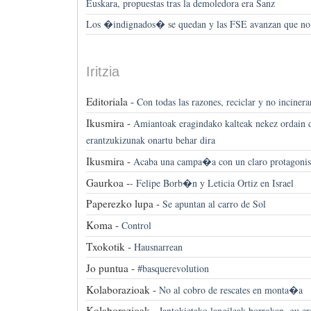
Euskara, propuestas tras la demoledora era Sanz
Los �indignados� se quedan y las FSE avanzan que no 
Iritzia
Editoriala -
Con todas las razones, reciclar y no incinera
Ikusmira -
Amiantoak eragindako kalteak nekez ordain d
erantzukizunak onartu behar dira
Ikusmira -
Acaba una campa�a con un claro protagonis
Gaurkoa -
-
Felipe Borb�n y Leticia Ortiz en Israel
Paperezko lupa -
Se apuntan al carro de Sol
Koma -
Control
Txokotik -
Hausnarrean
Jo puntua -
#basquerevolution
Kolaborazioak -
No al cobro de rescates en monta�a
Kolaborazioak -
Jantokietako langileak borrokan, gu er