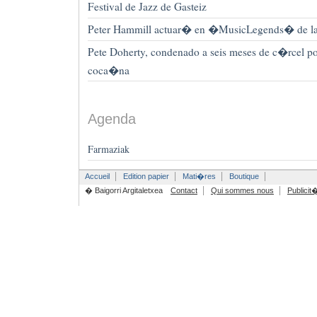
Festival de Jazz de Gasteiz
Peter Hammill actuar� en �MusicLegends� de l
Pete Doherty, condenado a seis meses de c�rcel p
coca�na
Agenda
Farmaziak
Accueil
Edition papier
Mati�res
Boutique
� Baigorri Argitaletxea
Contact
Qui sommes nous
Publicit