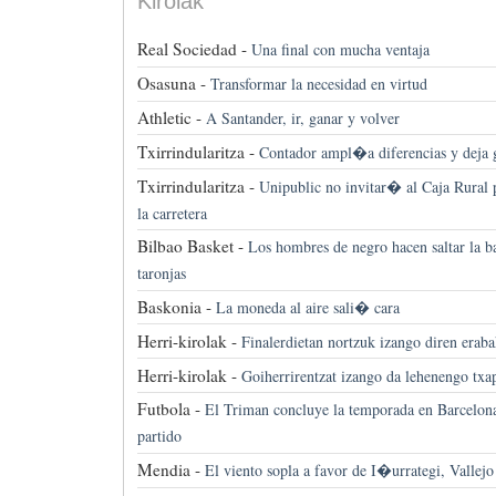
Kirolak
Real Sociedad -
Una final con mucha ventaja
Osasuna -
Transformar la necesidad en virtud
Athletic -
A Santander, ir, ganar y volver
Txirrindularitza -
Contador ampl�a diferencias y deja
Txirrindularitza -
Unipublic no invitar� al Caja Rural p
la carretera
Bilbao Basket -
Los hombres de negro hacen saltar la b
taronjas
Baskonia -
La moneda al aire sali� cara
Herri-kirolak -
Finalerdietan nortzuk izango diren eraba
Herri-kirolak -
Goiherrirentzat izango da lehenengo txa
Futbola -
El Triman concluye la temporada en Barcelona,
partido
Mendia -
El viento sopla a favor de I�urrategi, Vallejo