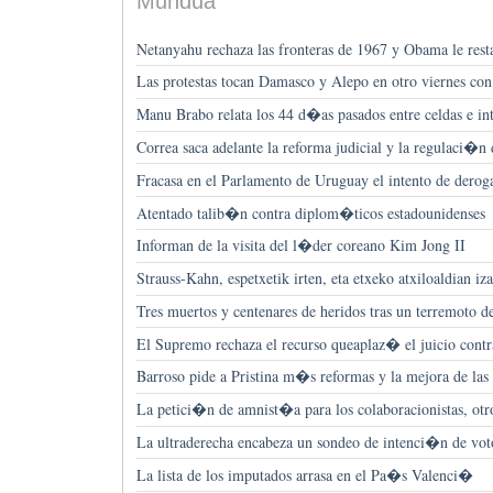
Mundua
Netanyahu rechaza las fronteras de 1967 y Obama le rest
Las protestas tocan Damasco y Alepo en otro viernes co
Manu Brabo relata los 44 d�as pasados entre celdas e int
Correa saca adelante la reforma judicial y la regulaci�n 
Fracasa en el Parlamento de Uruguay el intento de derog
Atentado talib�n contra diplom�ticos estadounidenses
Informan de la visita del l�der coreano Kim Jong II
Strauss-Kahn, espetxetik irten, eta etxeko atxiloaldian iz
Tres muertos y centenares de heridos tras un terremoto 
El Supremo rechaza el recurso queaplaz� el juicio contr
Barroso pide a Pristina m�s reformas y la mejora de las 
La petici�n de amnist�a para los colaboracionistas, ot
La ultraderecha encabeza un sondeo de intenci�n de vot
La lista de los imputados arrasa en el Pa�s Valenci�