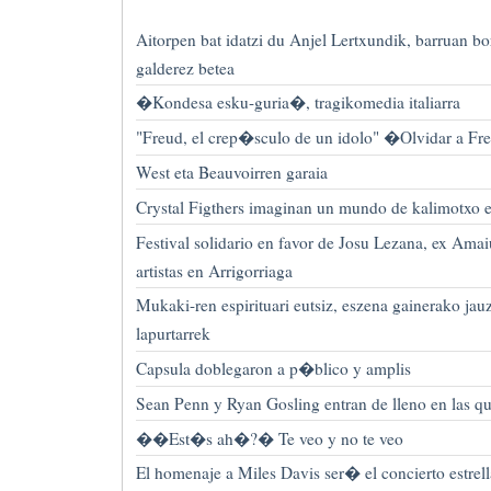
Aitorpen bat idatzi du Anjel Lertxundik, barruan bo
galderez betea
�Kondesa esku-guria�, tragikomedia italiarra
"Freud, el crep�sculo de un idolo" �Olvidar a Fr
West eta Beauvoirren garaia
Crystal Figthers imaginan un mundo de kalimotxo 
Festival solidario en favor de Josu Lezana, ex Amai
artistas en Arrigorriaga
Mukaki-ren espirituari eutsiz, eszena gainerako jau
lapurtarrek
Capsula doblegaron a p�blico y amplis
Sean Penn y Ryan Gosling entran de lleno en las qu
��Est�s ah�?� Te veo y no te veo
El homenaje a Miles Davis ser� el concierto estrel