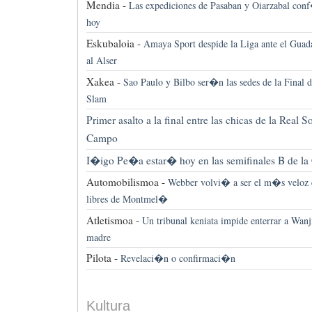
Mendia -
Las expediciones de Pasaban y Oiarzabal con
hoy
Eskubaloia -
Amaya Sport despide la Liga ante el Guadal
al Alser
Xakea -
Sao Paulo y Bilbo ser�n las sedes de la Final 
Slam
Primer asalto a la final entre las chicas de la Real 
Campo
I�igo Pe�a estar� hoy en las semifinales B de l
Automobilismoa -
Webber volvi� a ser el m�s veloz e
libres de Montmel�
Atletismoa -
Un tribunal keniata impide enterrar a Wanj
madre
Pilota -
Revelaci�n o confirmaci�n
Kultura