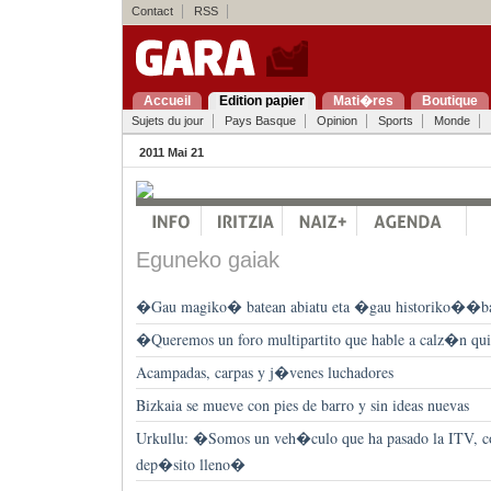
Contact
RSS
Accueil
Edition papier
Mati�res
Boutique
Sujets du jour
Pays Basque
Opinion
Sports
Monde
2011 Mai 21
Eguneko gaiak
�Gau magiko� batean abiatu eta �gau historiko��bate
�Queremos un foro multipartito que hable a calz�n q
Acampadas, carpas y j�venes luchadores
Bizkaia se mueve con pies de barro y sin ideas nuevas
Urkullu: �Somos un veh�culo que ha pasado la ITV, co
dep�sito lleno�