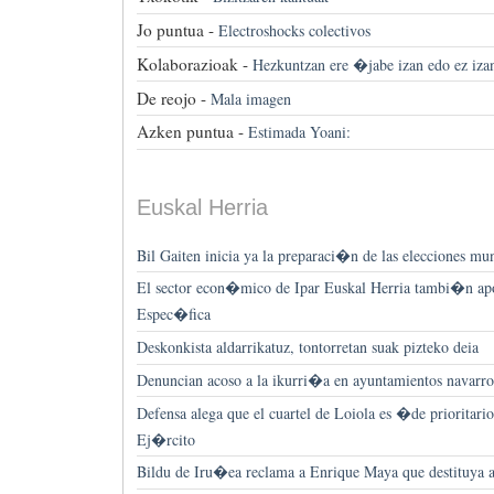
Jo puntua -
Electroshocks colectivos
Kolaborazioak -
Hezkuntzan ere �jabe izan edo ez iza
De reojo -
Mala imagen
Azken puntua -
Estimada Yoani:
Euskal Herria
Bil Gaiten inicia ya la preparaci�n de las elecciones mu
El sector econ�mico de Ipar Euskal Herria tambi�n apo
Espec�fica
Deskonkista aldarrikatuz, tontorretan suak pizteko deia
Denuncian acoso a la ikurri�a en ayuntamientos navarro
Defensa alega que el cuartel de Loiola es �de prioritar
Ej�rcito
Bildu de Iru�ea reclama a Enrique Maya que destituy