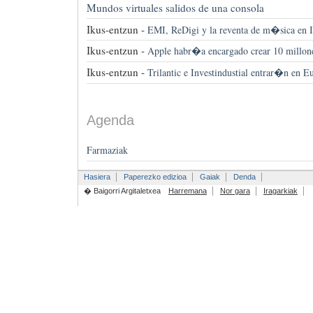
Mundos virtuales salidos de una consola
Ikus-entzun -
EMI, ReDigi y la reventa de m�sica en I
Ikus-entzun -
Apple habr�a encargado crear 10 millon
Ikus-entzun -
Trilantic e Investindustial entrar�n en Eu
Agenda
Farmaziak
Hasiera
Paperezko edizioa
Gaiak
Denda
� Baigorri Argitaletxea
Harremana
Nor gara
Iragarkiak