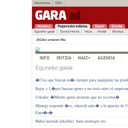
Harremana
RSS
Hasiera
Paperezko edizioa
Gaiak
Denda
Eguneko gaiak
Euskal Herria
Iritzia
Kirolak
Mundua
2012ko urriaren 09a
Eguneko gaiak
�Creo que buscan m�s tiempo para manipular las pru
Rajoy y L�pez buscan apoyo a sus tesis entre el empresa
Urkullu: �Miente quien promete que no recortar�
Mintegi responde �ez, eskerrik asko� a la apuesta de U
Espa�a�
Babes mezuak urkulluri, baita mintegiri ere