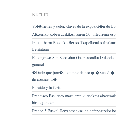
Kultura
Vol�menes y color, claves de la exposici�n de Bo
Altxerriko koben aurkikuntzaren 50. urteurrena os
Iratxe Ibarra Bizkaiko Bertso Txapelketako finalaur
Berriatuan
El congreso San Sebastian Gastronomika le tiende
general
�Dudo que jam�s comprenda por qu� sucedi�, pe
de conocer...�
El ruido y la furia
Francisco Escudero maisuaren kudeaketa akademik
hiru egunetan
France 3-Euskal Herri emankizuna defendatzeko kol