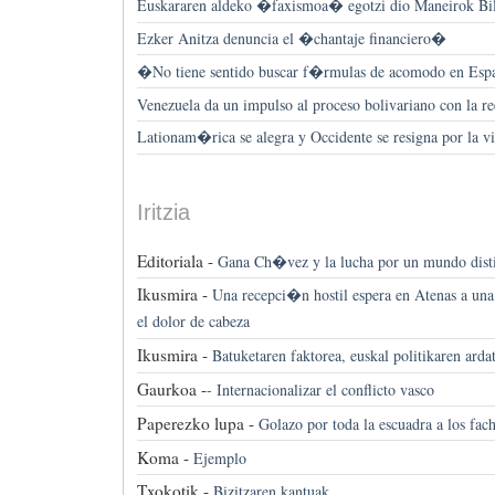
Euskararen aldeko �faxismoa� egotzi dio Maneirok Bi
Ezker Anitza denuncia el �chantaje financiero�
�No tiene sentido buscar f�rmulas de acomodo en E
Venezuela da un impulso al proceso bolivariano con la
Lationam�rica se alegra y Occidente se resigna por la 
Iritzia
Editoriala -
Gana Ch�vez y la lucha por un mundo dist
Ikusmira -
Una recepci�n hostil espera en Atenas a un
el dolor de cabeza
Ikusmira -
Batuketaren faktorea, euskal politikaren arda
Gaurkoa -
-
Internacionalizar el conflicto vasco
Paperezko lupa -
Golazo por toda la escuadra a los fac
Koma -
Ejemplo
Txokotik -
Bizitzaren kantuak