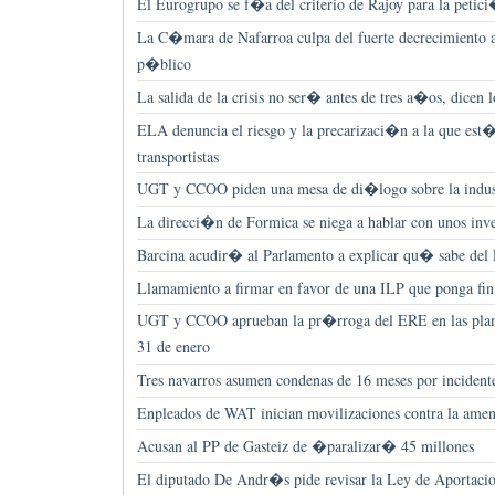
El Eurogrupo se f�a del criterio de Rajoy para la petici
La C�mara de Nafarroa culpa del fuerte decrecimiento al
p�blico
La salida de la crisis no ser� antes de tres a�os, dicen l
ELA denuncia el riesgo y la precarizaci�n a la que est
transportistas
UGT y CCOO piden una mesa de di�logo sobre la indus
La direcci�n de Formica se niega a hablar con unos inve
Barcina acudir� al Parlamento a explicar qu� sabe de
Llamamiento a firmar en favor de una ILP que ponga fin 
UGT y CCOO aprueban la pr�rroga del ERE en las plant
31 de enero
Tres navarros asumen condenas de 16 meses por incidente
Enpleados de WAT inician movilizaciones contra la amen
Acusan al PP de Gasteiz de �paralizar� 45 millones
El diputado De Andr�s pide revisar la Ley de Aportaci