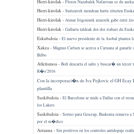
Herri-kirolak -
Floren Nazabalek Nafarroan ez du aurkar
Herri-kirolak -
Suitzarrek mendean hartu zituzten Euska
Herri-kirolak -
Aimar Irigoienek arazorik gabe eutsi zio
Herri-kirolak -
Gallarta taldeak doi-doi irabazi du Eusk
Eskubaloia -
El nuevo presidente de la Asobal plantea 
Xakea -
Magnus Carlsen se acerca a Caruana al ganarle 
Bilbo
Atletismoa -
Bolt descarta el salto y buscar� un tercer
R�o'2016
Con la incorporaci�n de Iva Pejkovic el GH Ecay L
plantilla
Saskibaloia -
El Barcelona se mide a Dallas con el recue
los Lakers
Saskibaloia -
Sorteo para Gescrap, Baskonia renueva a 
por el m�dico
Arrauna -
Sin positivos en los controles antidopaje rea