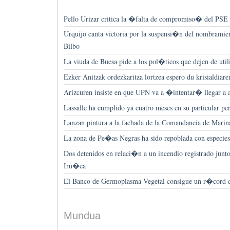
Pello Urizar critica la �falta de compromiso� del PSE 
Urquijo canta victoria por la suspensi�n del nombramien
Bilbo
La viuda de Buesa pide a los pol�ticos que dejen de util
Ezker Anitzak ordezkaritza lortzea espero du krisialdiare
Arizcuren insiste en que UPN va a �intentar� llegar a 
Lassalle ha cumplido ya cuatro meses en su particular pe
Lanzan pintura a la fachada de la Comandancia de Marin
La zona de Pe�as Negras ha sido repoblada con especie
Dos detenidos en relaci�n a un incendio registrado junto
Iru�ea
El Banco de Germoplasma Vegetal consigue un r�cord de
Mundua