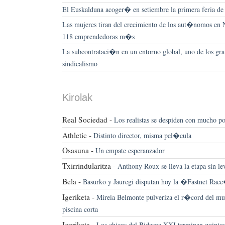
El Euskalduna acoger� en setiembre la primera feria de 
Las mujeres tiran del crecimiento de los aut�nomos en 
118 emprendedoras m�s
La subcontrataci�n en un entorno global, uno de los gr
sindicalismo
Kirolak
Real Sociedad -
Los realistas se despiden con mucho po
Athletic -
Distinto director, misma pel�cula
Osasuna -
Un empate esperanzador
Txirrindularitza -
Anthony Roux se lleva la etapa sin le
Bela -
Basurko y Jauregi disputan hoy la �Fastnet Ra
Igeriketa -
Mireia Belmonte pulveriza el r�cord del mu
piscina corta
Igeriketa -
Los chicos del Bidasoa XXI terminan quinto