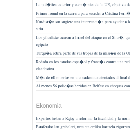
La pol�tica exterior y econ�mica de la UE, objetivo de
Primer round en la carrera para suceder a Cristina Fern
Kurdist�n sur sugiere una intervenci�n para ayudar a lo
siria
Los yihadistas acusan a Israel del ataque en el Sina�, q
egipcio
Turqu�a retira parte de sus tropas de la misi�n de l
Redada en los estados espa�ol y franc�s contra una re
clandestina
M�s de 60 muertos en una cadena de atentados al fina
Al menos 56 polic�as heridos en Belfast en choques con
Ekonomia
Expertos instan a Rajoy a reformar la fiscalidad y la norm
Estafetako lau grebalari, urte eta erdiko kartzela zigorre