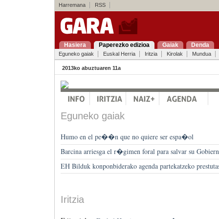
Harremana
RSS
Hasiera
Paperezko edizioa
Gaiak
Denda
Eguneko gaiak
Euskal Herria
Iritzia
Kirolak
Mundua
2013ko abuztuaren 11a
Eguneko gaiak
Humo en el pe��n que no quiere ser espa�ol
Barcina arriesga el r�gimen foral para salvar su Gobier
EH Bilduk konponbiderako agenda partekatzeko prestuta
Iritzia