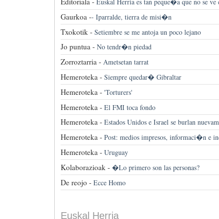
Editoriala -
Euskal Herria es tan peque�a que no se ve e
Gaurkoa -
-
Iparralde, tierra de misi�n
Txokotik -
Setiembre se me antoja un poco lejano
Jo puntua -
No tendr�n piedad
Zorroztarria -
Ametsetan tarrat
Hemeroteka -
Siempre quedar� Gibraltar
Hemeroteka -
'Torturers'
Hemeroteka -
El FMI toca fondo
Hemeroteka -
Estados Unidos e Israel se burlan nueva
Hemeroteka -
Post: medios impresos, informaci�n e i
Hemeroteka -
Uruguay
Kolaborazioak -
�Lo primero son las personas?
De reojo -
Ecce Homo
Euskal Herria