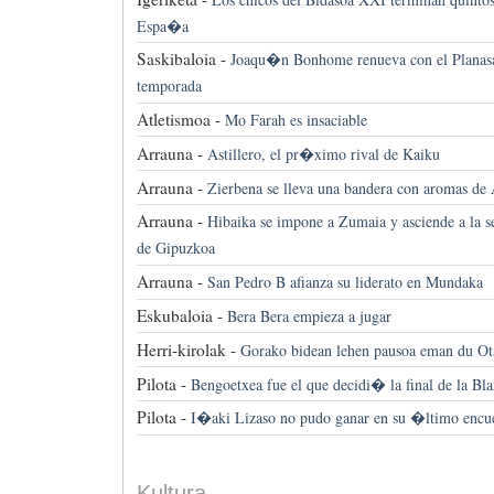
Espa�a
Saskibaloia -
Joaqu�n Bonhome renueva con el Planas
temporada
Atletismoa -
Mo Farah es insaciable
Arrauna -
Astillero, el pr�ximo rival de Kaiku
Arrauna -
Zierbena se lleva una bandera con aromas de
Arrauna -
Hibaika se impone a Zumaia y asciende a la s
de Gipuzkoa
Arrauna -
San Pedro B afianza su liderato en Mundaka
Eskubaloia -
Bera Bera empieza a jugar
Herri-kirolak -
Gorako bidean lehen pausoa eman du 
Pilota -
Bengoetxea fue el que decidi� la final de la Bl
Pilota -
I�aki Lizaso no pudo ganar en su �ltimo encu
Kultura