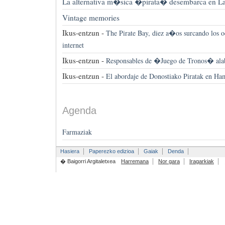
La alternativa m�sica �pirata� desembarca en L
Vintage memories
Ikus-entzun -
The Pirate Bay, diez a�os surcando los 
internet
Ikus-entzun -
Responsables de �Juego de Tronos� alab
Ikus-entzun -
El abordaje de Donostiako Piratak en H
Agenda
Farmaziak
Hasiera
Paperezko edizioa
Gaiak
Denda
� Baigorri Argitaletxea
Harremana
Nor gara
Iragarkiak