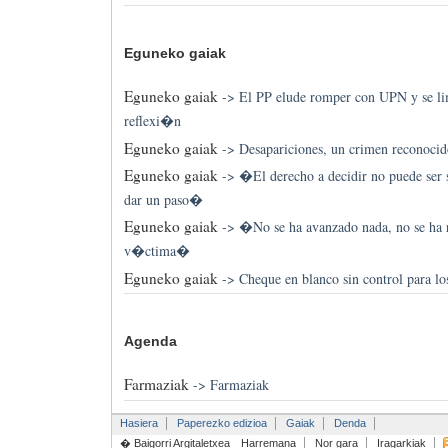
Eguneko gaiak
Eguneko gaiak
->
El PP elude romper con UPN y se lim
reflexi�n
Eguneko gaiak
->
Desapariciones, un crimen reconocido
Eguneko gaiak
->
�El derecho a decidir no puede ser
dar un paso�
Eguneko gaiak
->
�No se ha avanzado nada, no se ha r
v�ctima�
Eguneko gaiak
->
Cheque en blanco sin control para lo
Agenda
Farmaziak
->
Farmaziak
Hasiera
Paperezko edizioa
Gaiak
Denda
� Baigorri Argitaletxea
Harremana
Nor gara
Iragarkiak