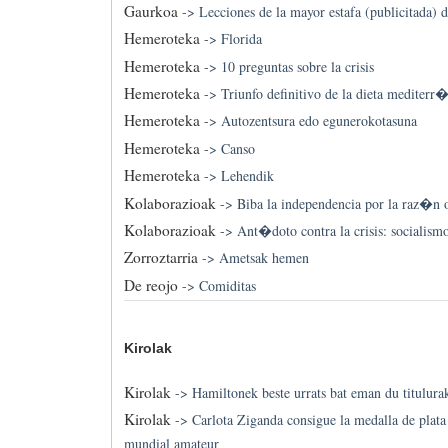
Gaurkoa
->
Lecciones de la mayor estafa (publicitada) de
Hemeroteka
->
Florida
Hemeroteka
->
10 preguntas sobre la crisis
Hemeroteka
->
Triunfo definitivo de la dieta mediterr
Hemeroteka
->
Autozentsura edo egunerokotasuna
Hemeroteka
->
Canso
Hemeroteka
->
Lehendik
Kolaborazioak
->
Biba la independencia por la raz�n o
Kolaborazioak
->
Ant�doto contra la crisis: socialismo
Zorroztarria
->
Ametsak hemen
De reojo
->
Comiditas
Kirolak
Kirolak
->
Hamiltonek beste urrats bat eman du titulura
Kirolak
->
Carlota Ziganda consigue la medalla de plata
mundial amateur