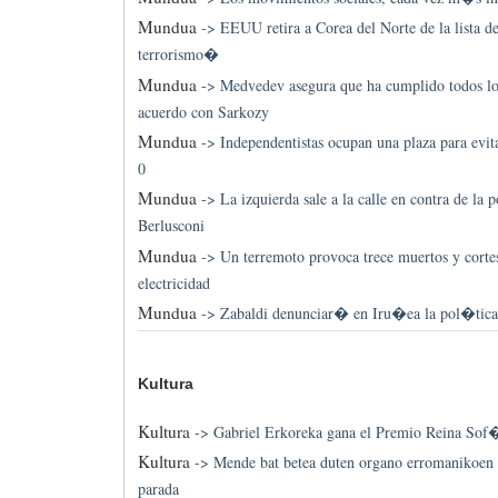
Mundua
->
EEUU retira a Corea del Norte de la lista
terrorismo�
Mundua
->
Medvedev asegura que ha cumplido todos l
acuerdo con Sarkozy
Mundua
->
Independentistas ocupan una plaza para evita
0
Mundua
->
La izquierda sale a la calle en contra de la 
Berlusconi
Mundua
->
Un terremoto provoca trece muertos y cortes
electricidad
Mundua
->
Zabaldi denunciar� en Iru�ea la pol�tica
Kultura
Kultura
->
Gabriel Erkoreka gana el Premio Reina So
Kultura
->
Mende bat betea duten organo erromanikoen 
parada