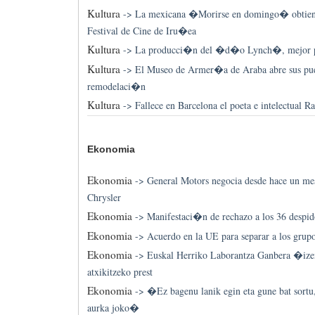
Kultura
->
La mexicana �Morirse en domingo� obtiene
Festival de Cine de Iru�ea
Kultura
->
La producci�n del �d�o Lynch�, mejor p
Kultura
->
El Museo de Armer�a de Araba abre sus puer
remodelaci�n
Kultura
->
Fallece en Barcelona el poeta e intelectual 
Ekonomia
Ekonomia
->
General Motors negocia desde hace un me
Chrysler
Ekonomia
->
Manifestaci�n de rechazo a los 36 despid
Ekonomia
->
Acuerdo en la UE para separar a los grup
Ekonomia
->
Euskal Herriko Laborantza Ganbera �ize
atxikitzeko prest
Ekonomia
->
�Ez bagenu lanik egin eta gune bat sortu
aurka joko�