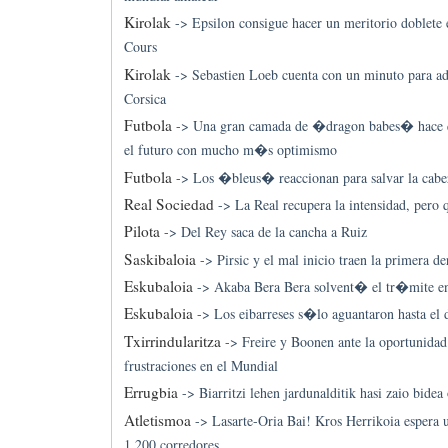
Kirolak
->
Epsilon consigue hacer un meritorio doblete
Cours
Kirolak
->
Sebastien Loeb cuenta con un minuto para adj
Corsica
Futbola
->
Una gran camada de �dragon babes� hace q
el futuro con mucho m�s optimismo
Futbola
->
Los �bleus� reaccionan para salvar la cabe
Real Sociedad
->
La Real recupera la intensidad, pero 
Pilota
->
Del Rey saca de la cancha a Ruiz
Saskibaloia
->
Pirsic y el mal inicio traen la primera de
Eskubaloia
->
Akaba Bera Bera solvent� el tr�mite en 
Eskubaloia
->
Los eibarreses s�lo aguantaron hasta el 
Txirrindularitza
->
Freire y Boonen ante la oportunidad
frustraciones en el Mundial
Errugbia
->
Biarritzi lehen jardunalditik hasi zaio bidea
Atletismoa
->
Lasarte-Oria Bai! Kros Herrikoia espera 
1.200 corredores