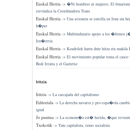
Euskal Herria
->
�Ni hombres ni mujeres. El binaris
reivindica la Coordinadora Trans
Euskal Herria
->
Una avioneta se estrella en Irun sin h
h�per
Euskal Herria
->
Multitudinario apoyo a los �ltimos j
Iru�erria
Euskal Herria
->
Koadrilek hartu dute hitza eta makila 
Euskal Herria
->
El movimiento popular toma el casco 
Bedi Irratia y el Gaztetxe
Iritzia
Iritzia
->
La carcajada del capitalismo
Editoriala
->
La derecha navarra y pro-espa�ola cambia
igual
Jo puntua
->
La econom�a est� herida, �que revient
Txokotik
->
Yate capitalista, remo socialista