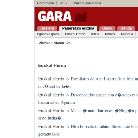
Harremana
RSS
Bilaketa aurreratua
es
fr
en
Hasiera
Paperezko edizioa
Gaiak
Denda
Eguneko gaiak
Euskal Herria
Iritzia
Kirolak
Mundua
2008ko urriaren 12a
Euskal Herria
Euskal Herria
->
Familiares de Ane Lizarralde sufren un
la c�rcel de Ja�n
Euskal Herria
->
Desconocidos atacan con c�cteles mol
bancarias en Agurain
Euskal Herria
->
Mench� ante Ibarretxe: �Ning�n pue
si no lucha�
Euskal Herria
->
Hiru bortxaketa salatu dituzte aste ho
gertatutakoa