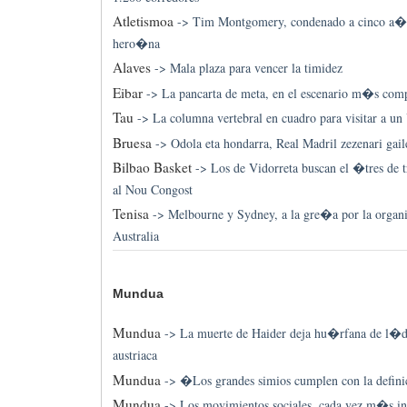
Atletismoa
->
Tim Montgomery, condenado a cinco a�o
hero�na
Alaves
->
Mala plaza para vencer la timidez
Eibar
->
La pancarta de meta, en el escenario m�s com
Tau
->
La columna vertebral en cuadro para visitar a un
Bruesa
->
Odola eta hondarra, Real Madril zezenari gai
Bilbao Basket
->
Los de Vidorreta buscan el �tres de t
al Nou Congost
Tenisa
->
Melbourne y Sydney, a la gre�a por la organ
Australia
Mundua
Mundua
->
La muerte de Haider deja hu�rfana de l�de
austriaca
Mundua
->
�Los grandes simios cumplen con la defi
Mundua
->
Los movimientos sociales, cada vez m�s i