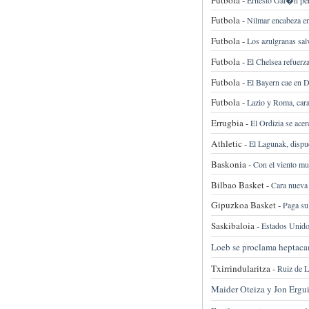
Futbola -
Nilmar encabeza en 
Futbola -
Los azulgranas sal
Futbola -
El Chelsea refuerza
Futbola -
El Bayern cae en D
Futbola -
Lazio y Roma, cara 
Errugbia -
El Ordizia se acer
Athletic -
El Lagunak, dispue
Baskonia -
Con el viento mu
Bilbao Basket -
Cara nueva 
Gipuzkoa Basket -
Paga su 
Saskibaloia -
Estados Unidos
Loeb se proclama heptac
Txirrindularitza -
Ruiz de L
Maider Oteiza y Jon Ergui