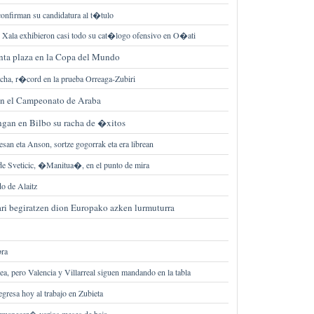
onfirman su candidatura al t�tulo
 Xala exhibieron casi todo su cat�logo ofensivo en O�ati
inta plaza en la Copa del Mundo
acha, r�cord en la prueba Orreaga-Zubiri
 en el Campeonato de Araba
gan en Bilbo su racha de �xitos
n eta Anson, sortze gogorrak eta era librean
de Sveticic, �Manitua�, en el punto de mira
o de Alaitz
ari begiratzen dion Europako azken lurmuturra
bra
ea, pero Valencia y Villarreal siguen mandando en la tabla
egresa hoy al trabajo en Zubieta
manecer� varios meses de baja