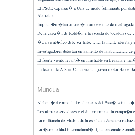
El PSOE expulsar� a Uriz de modo fulminante por dedic
Atarrabia
Imputar�n �terrorismo� a un detenido de madrugada 
De la canci�n de Rold�n a la escuela de tocadores de 
�Un cient�fico debe ser listo, tener la mente abierta y
Investigadores detectan un aumento de la abundancia de g
El fuerte viento levant� un hinchable en Lezama e hiri�
Fallece en la A-8 en Cantabria una joven motorista de Ba
Mundua
Alaban �el coraje de los alemanes del Este� veinte a
Los ultraconservadores y el dinero animan la campa�a e
La militancia de Madrid da la espalda a Zapatero rechaza
La �comunidad internacional� sigue troceando Somali