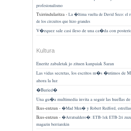
profesionalismo
Txirrindularitza -
La �ltima vuelta de David Seco: el r
de los circuitos que hizo grandes
V�zquez sale casi ileso de una ca�da con posterio
Kultura
Eneritz zabaletak jo zituen kanpaiak Saran
Las vidas secretas, los escritos m�s �ntimos de 
ahora la luz
�Buried�
Una gu�a multimedia invita a seguir las huellas de
Ikus-entzun -
�Mad Men� y Robert Redford, estrella
Ikus-entzun -
�Arratsaldero�: ETB-1ek ETB-2ri zuzen
magazin berriarekin