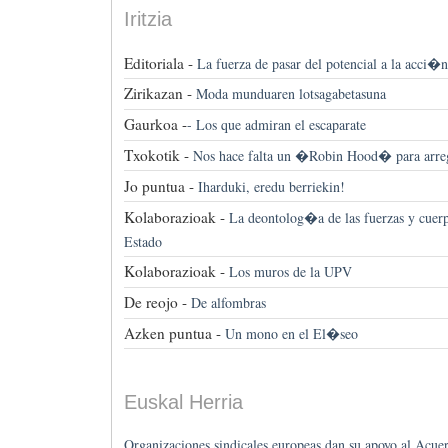
Iritzia
Editoriala -
La fuerza de pasar del potencial a la acci�n
Zirikazan -
Moda munduaren lotsagabetasuna
Gaurkoa -
-
Los que admiran el escaparate
Txokotik -
Nos hace falta un �Robin Hood� para arreg
Jo puntua -
Iharduki, eredu berriekin!
Kolaborazioak -
La deontolog�a de las fuerzas y cuerp
Estado
Kolaborazioak -
Los muros de la UPV
De reojo -
De alfombras
Azken puntua -
Un mono en el El�seo
Euskal Herria
Organizaciones sindicales europeas dan su apoyo al Acue