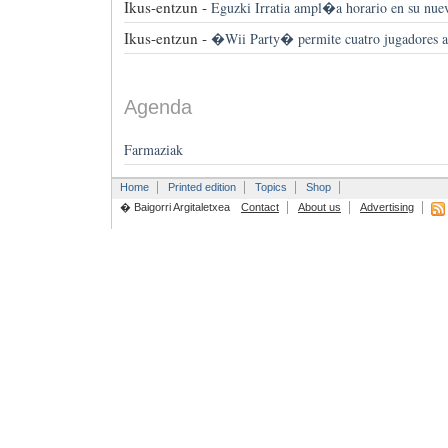
Ikus-entzun -
Eguzki Irratia ampl�a horario en su nue
Ikus-entzun -
�Wii Party� permite cuatro jugadores 
Agenda
Farmaziak
Home
Printed edition
Topics
Shop
� Baigorri Argitaletxea
Contact
About us
Advertising