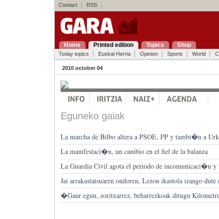
Contact
RSS
Home
Printed edition
Topics
Shop
Today topics
Euskal Herria
Opinion
Sports
World
C
2010 october 04
Eguneko gaiak
La marcha de Bilbo altera a PSOE, PP y tambi�n a Urk
La manifestaci�n, un cambio en el fiel de la balanza
La Guardia Civil agota el periodo de incomunicaci�n y h
Jai arrakastatsuaren ondoren, Lezon ikastola izango dute 
�Gaur egun, zoritxarrez, beharrezkoak ditugu Kilometr