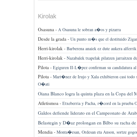
Kirolak
Osasuna -
A Osasuna le sobran a�os y pizarra
Desde la grada -
Un punto m�s que el destituido Ziga
Herri-kirolak -
Barberena anaiek ez dute aukera alferrik
Herri-kirolak -
Nazabalek txapelak pilatzen jarraitzen d
Pilota -
Egiguren II-L�pez confirman su candidatura al
Pilota -
Mart�nez de Irujo y Xala exhibieron casi todo 
O�ati
Oiana Blanco logra la quinta plaza en la Copa del
Atletismoa -
Etxeberria y Pacha, r�cord en la prueba 
Galdos defiende liderato en el Campeonato de Ara
Belastegin y D�az prolongan en Bilbo su racha de
Mendia -
Monta�esan, Ordesan eta Anson, sortze gogorr