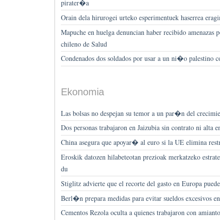
pirater�a
Orain dela hirurogei urteko esperimentuek haserrea erag
Mapuche en huelga denuncian haber recibido amenazas po
chileno de Salud
Condenados dos soldados por usar a un ni�o palestino
Ekonomia
Las bolsas no despejan su temor a un par�n del crecim
Dos personas trabajaron en Jaizubia sin contrato ni alta e
China asegura que apoyar� al euro si la UE elimina restr
Eroskik datozen hilabeteotan prezioak merkatzeko estrate
du
Stiglitz advierte que el recorte del gasto en Europa puede
Berl�n prepara medidas para evitar sueldos excesivos en
Cementos Rezola oculta a quienes trabajaron con amia