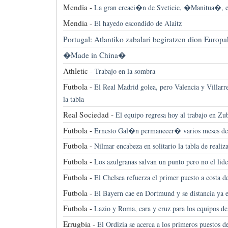
Mendia -
La gran creaci�n de Sveticic, �Manitua�, e
Mendia -
El hayedo escondido de Alaitz
Portugal: Atlantiko zabalari begiratzen dion Europ
�Made in China�
Athletic -
Trabajo en la sombra
Futbola -
El Real Madrid golea, pero Valencia y Villar
la tabla
Real Sociedad -
El equipo regresa hoy al trabajo en Zu
Futbola -
Ernesto Gal�n permanecer� varios meses de
Futbola -
Nilmar encabeza en solitario la tabla de realiz
Futbola -
Los azulgranas salvan un punto pero no el lide
Futbola -
El Chelsea refuerza el primer puesto a costa d
Futbola -
El Bayern cae en Dortmund y se distancia ya 
Futbola -
Lazio y Roma, cara y cruz para los equipos de l
Errugbia -
El Ordizia se acerca a los primeros puestos de