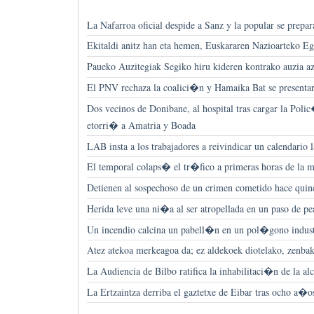
La Nafarroa oficial despide a Sanz y la popular se prepa
Ekitaldi anitz han eta hemen, Euskararen Nazioarteko E
Paueko Auzitegiak Segiko hiru kideren kontrako auzia az
El PNV rechaza la coalici�n y Hamaika Bat se presentar
Dos vecinos de Donibane, al hospital tras cargar la Pol
etorri� a Amatria y Boada
LAB insta a los trabajadores a reivindicar un calendario l
El temporal colaps� el tr�fico a primeras horas de la
Detienen al sospechoso de un crimen cometido hace qui
Herida leve una ni�a al ser atropellada en un paso de pe
Un incendio calcina un pabell�n en un pol�gono indus
Atez atekoa merkeagoa da; ez aldekoek diotelako, zenbak
La Audiencia de Bilbo ratifica la inhabilitaci�n de la a
La Ertzaintza derriba el gaztetxe de Eibar tras ocho a�o