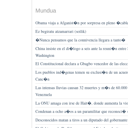
Mundua
Obama viaja a Afganist�n por sorpresa en pleno �cab
Ez begiratu atzamarrari (soilik)
�Nunca pensamos que la connivencia llegara a tanto�
China insiste en el di�logo a seis ante la reuni�n entr
Washington
El Constitucional declara a Gbagbo vencedor de las elecc
Los pueblos ind�genas temen su exclusi�n de un acuer
Canc�n
Las intensas lluvias causan 32 muertes y m�s de 60.000
Venezuela
La ONU amaga con irse de Hait�, donde aumenta la viol
Condenan a ocho a�os a un paramilitar que reconoci� 4
Desconocidos matan a tiros a un diputado del gobernante