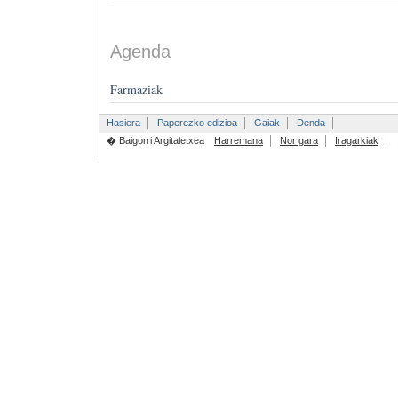
Agenda
Farmaziak
Hasiera
Paperezko edizioa
Gaiak
Denda
� Baigorri Argitaletxea
Harremana
Nor gara
Iragarkiak