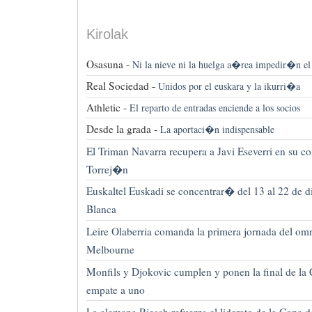
Kirolak
Osasuna -
Ni la nieve ni la huelga a�rea impedir�n e
Real Sociedad -
Unidos por el euskara y la ikurri�a
Athletic -
El reparto de entradas enciende a los socios
Desde la grada -
La aportaci�n indispensable
El Triman Navarra recupera a Javi Eseverri en su co
Torrej�n
Euskaltel Euskadi se concentrar� del 13 al 22 de d
Blanca
Leire Olaberria comanda la primera jornada del 
Melbourne
Monfils y Djokovic cumplen y ponen la final de la
empate a uno
La alemana Riesch refuerza el liderato de la Copa 