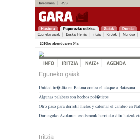
Harremana
RSS
Hasiera
Paperezko edizioa
Gaiak
Denda
Eguneko gaiak
Euskal Herria
Iritzia
Kirolak
Mundua
2010ko abenduaren 04a
Eguneko gaiak
Unidad in�dita en Baiona contra el ataque a Batasuna
Algunas palabras son hechos pol�ticos
Otro paso para derretir hielos y calentar el cambio en Na
Durangoko Azokaren erotismoak berotuko ditu hotzak eta
Iritzia