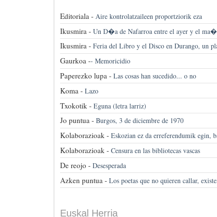
Editoriala -
Aire kontrolatzaileen proportziorik eza
Ikusmira -
Un D�a de Nafarroa entre el ayer y el ma
Ikusmira -
Feria del Libro y el Disco en Durango, un pl
Gaurkoa -
-
Memoricidio
Paperezko lupa -
Las cosas han sucedido... o no
Koma -
Lazo
Txokotik -
Eguna (letra larriz)
Jo puntua -
Burgos, 3 de diciembre de 1970
Kolaborazioak -
Eskozian ez da erreferendumik egin, b
Kolaborazioak -
Censura en las bibliotecas vascas
De reojo -
Desesperada
Azken puntua -
Los poetas que no quieren callar, exist
Euskal Herria