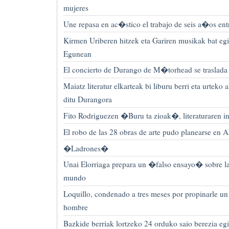
mujeres
Une repasa en ac�stico el trabajo de seis a�os entr
Kirmen Uriberen hitzek eta Gariren musikak bat eg
Egunean
El concierto de Durango de M�torhead se traslada
Maiatz literatur elkarteak bi liburu berri eta urteko
ditu Durangora
Fito Rodriguezen �Buru ta zioak�, literaturaren 
El robo de las 28 obras de arte pudo planearse en 
�Ladrones�
Unai Elorriaga prepara un �falso ensayo� sobre la
mundo
Loquillo, condenado a tres meses por propinarle u
hombre
Bazkide berriak lortzeko 24 orduko saio berezia eg