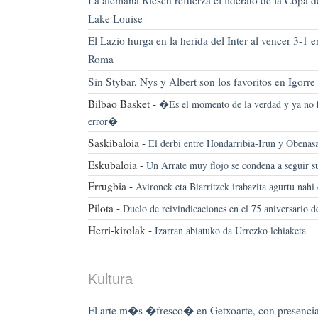
Lake Louise
El Lazio hurga en la herida del Inter al vencer 3-1
Roma
Sin Stybar, Nys y Albert son los favoritos en Igorre
Bilbao Basket -
�Es el momento de la verdad y ya no 
error�
Saskibaloia -
El derbi entre Hondarribia-Irun y Obenasa
Eskubaloia -
Un Arrate muy flojo se condena a seguir s
Errugbia -
Avironek eta Biarritzek irabazita agurtu nahi 
Pilota -
Duelo de reivindicaciones en el 75 aniversario d
Herri-kirolak -
Izarran abiatuko da Urrezko lehiaketa
Kultura
El arte m�s �fresco� en Getxoarte, con presencia