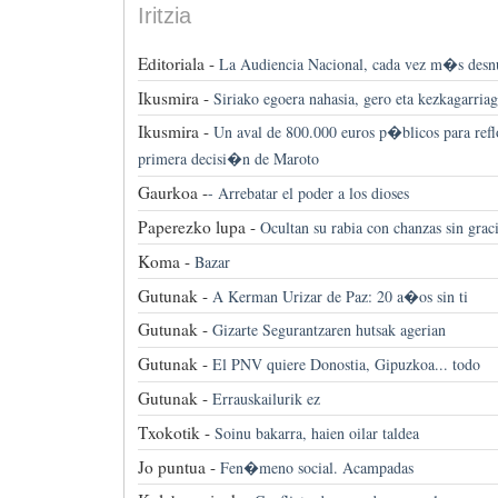
Iritzia
Editoriala -
La Audiencia Nacional, cada vez m�s desn
Ikusmira -
Siriako egoera nahasia, gero eta kezkagarria
Ikusmira -
Un aval de 800.000 euros p�blicos para refl
primera decisi�n de Maroto
Gaurkoa -
-
Arrebatar el poder a los dioses
Paperezko lupa -
Ocultan su rabia con chanzas sin grac
Koma -
Bazar
Gutunak -
A Kerman Urizar de Paz: 20 a�os sin ti
Gutunak -
Gizarte Segurantzaren hutsak agerian
Gutunak -
El PNV quiere Donostia, Gipuzkoa... todo
Gutunak -
Errauskailurik ez
Txokotik -
Soinu bakarra, haien oilar taldea
Jo puntua -
Fen�meno social. Acampadas