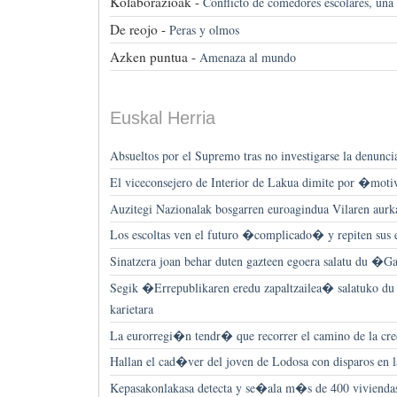
Kolaborazioak -
Conflicto de comedores escolares, una
De reojo -
Peras y olmos
Azken puntua -
Amenaza al mundo
Euskal Herria
Absueltos por el Supremo tras no investigarse la denuncia
El viceconsejero de Interior de Lakua dimite por �mot
Auzitegi Nazionalak bosgarren euroagindua Vilaren aurk
Los escoltas ven el futuro �complicado� y repiten sus 
Sinatzera joan behar duten gazteen egoera salatu du �
Segik �Errepublikaren eredu zapaltzailea� salatuko du 
karietara
La eurorregi�n tendr� que recorrer el camino de la cre
Hallan el cad�ver del joven de Lodosa con disparos en l
Kepasakonlakasa detecta y se�ala m�s de 400 vivienda