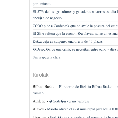
por amianto
El 57% de los agricultores y ganaderos navarros estudia 
opci�n de negocio
CCOO pide a Confebask que no avale la postura del e
El SEA reitera que la econom�a alavesa sufre un estan
Kutxa deja en suspenso una oferta de 45 plazas
�Despu�s de una crisis, se necesitan entre ocho y diez
Sin respuesta clara
Kirolak
Bilbao Basket -
El retorno de Bizkaia Bilbao Basket, un
camino
Athletic -
�Gesti�n versus valores?
Alaves -
Maroto ofrece el aval municipal para los 800.
Osasuna -
Bertr�n se convierte en el segundo fichaje 