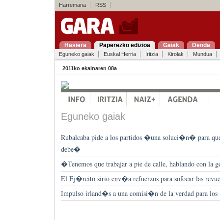
Harremana
RSS
Hasiera
Paperezko edizioa
Gaiak
Denda
Eguneko gaiak
Euskal Herria
Iritzia
Kirolak
Mundua
2011ko ekainaren 08a
Eguneko gaiak
Rubalcaba pide a los partidos �una soluci�n� para qu
debe�
�Tenemos que trabajar a pie de calle, hablando con la 
El Ej�rcito sirio env�a refuerzos para sofocar las revue
Impulso irland�s a una comisi�n de la verdad para los 