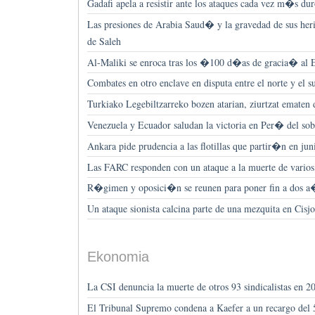
Gadafi apela a resistir ante los ataques cada vez m�s d
Las presiones de Arabia Saud� y la gravedad de sus heri
de Saleh
Al-Maliki se enroca tras los �100 d�as de gracia� al 
Combates en otro enclave en disputa entre el norte y el
Turkiako Legebiltzarreko bozen atarian, ziurtzat ematen 
Venezuela y Ecuador saludan la victoria en Per� del so
Ankara pide prudencia a las flotillas que partir�n en ju
Las FARC responden con un ataque a la muerte de varios
R�gimen y oposici�n se reunen para poner fin a dos a�o
Un ataque sionista calcina parte de una mezquita en Cisj
Ekonomia
La CSI denuncia la muerte de otros 93 sindicalistas en 2
El Tribunal Supremo condena a Kaefer a un recargo del 