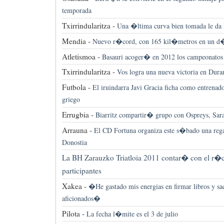
temporada
Txirrindularitza -
Una �ltima curva bien tomada le da 
Mendia -
Nuevo r�cord, con 165 kil�metros en un d
Atletismoa -
Basauri acoger� en 2012 los campeonato
Txirrindularitza -
Vos logra una nueva victoria en Dur
Futbola -
El iruindarra Javi Gracia ficha como entrena
griego
Errugbia -
Biarritz compartir� grupo con Ospreys, Sara
Arrauna -
El CD Fortuna organiza este s�bado una reg
Donostia
La BH Zarauzko Triatloia 2011 contar� con el r�
participantes
Xakea -
�He gastado mis energias en firmar libros y sa
aficionados�
Pilota -
La fecha l�mite es el 3 de julio