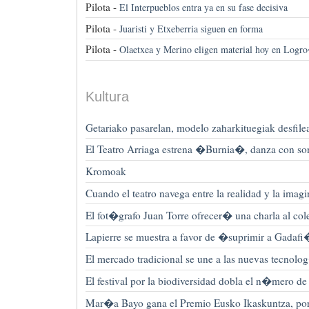
Pilota -
El Interpueblos entra ya en su fase decisiva
Pilota -
Juaristi y Etxeberria siguen en forma
Pilota -
Olaetxea y Merino eligen material hoy en Log
Kultura
Getariako pasarelan, modelo zaharkituegiak desfile
El Teatro Arriaga estrena �Burnia�, danza con son
Kromoak
Cuando el teatro navega entre la realidad y la ima
El fot�grafo Juan Torre ofrecer� una charla al co
Lapierre se muestra a favor de �suprimir a Gadaf
El mercado tradicional se une a las nuevas tecnol
El festival por la biodiversidad dobla el n�mero de 
Mar�a Bayo gana el Premio Eusko Ikaskuntza, por s