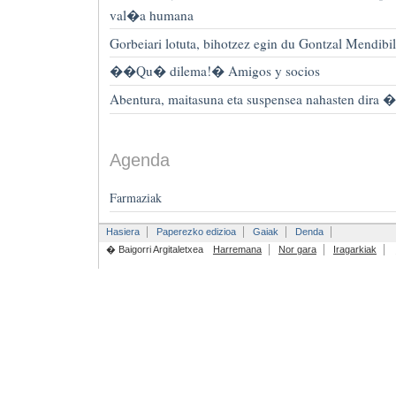
val�a humana
Gorbeiari lotuta, bihotzez egin du Gontzal Mendibil
��Qu� dilema!� Amigos y socios
Abentura, maitasuna eta suspensea nahasten dira 
Agenda
Farmaziak
Hasiera
Paperezko edizioa
Gaiak
Denda
� Baigorri Argitaletxea
Harremana
Nor gara
Iragarkiak