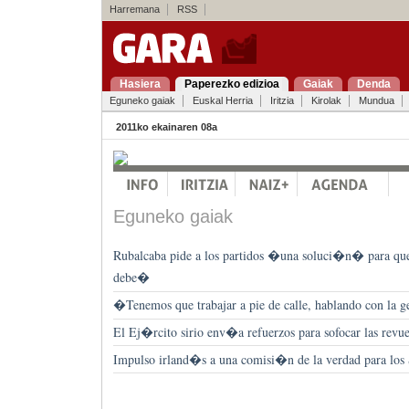
Harremana
RSS
Hasiera
Paperezko edizioa
Gaiak
Denda
Eguneko gaiak
Euskal Herria
Iritzia
Kirolak
Mundua
2011ko ekainaren 08a
Eguneko gaiak
Rubalcaba pide a los partidos �una soluci�n� para qu
debe�
�Tenemos que trabajar a pie de calle, hablando con la 
El Ej�rcito sirio env�a refuerzos para sofocar las revue
Impulso irland�s a una comisi�n de la verdad para los 