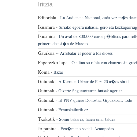
Iritzia
Editoriala -
La Audiencia Nacional, cada vez m�s desn
Ikusmira -
Siriako egoera nahasia, gero eta kezkagarria
Ikusmira -
Un aval de 800.000 euros p�blicos para refl
primera decisi�n de Maroto
Gaurkoa -
-
Arrebatar el poder a los dioses
Paperezko lupa -
Ocultan su rabia con chanzas sin grac
Koma -
Bazar
Gutunak -
A Kerman Urizar de Paz: 20 a�os sin ti
Gutunak -
Gizarte Segurantzaren hutsak agerian
Gutunak -
El PNV quiere Donostia, Gipuzkoa... todo
Gutunak -
Errauskailurik ez
Txokotik -
Soinu bakarra, haien oilar taldea
Jo puntua -
Fen�meno social. Acampadas