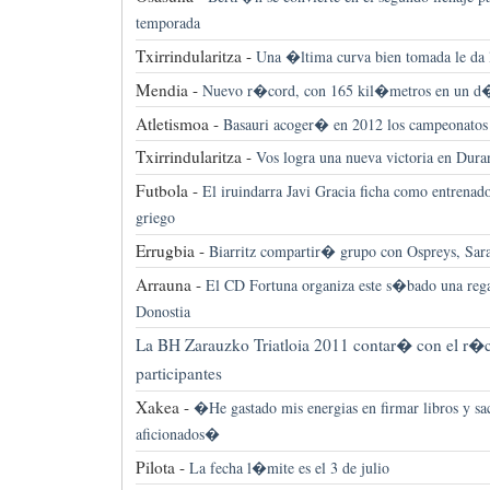
temporada
Txirrindularitza -
Una �ltima curva bien tomada le da 
Mendia -
Nuevo r�cord, con 165 kil�metros en un d
Atletismoa -
Basauri acoger� en 2012 los campeonato
Txirrindularitza -
Vos logra una nueva victoria en Dur
Futbola -
El iruindarra Javi Gracia ficha como entrena
griego
Errugbia -
Biarritz compartir� grupo con Ospreys, Sara
Arrauna -
El CD Fortuna organiza este s�bado una reg
Donostia
La BH Zarauzko Triatloia 2011 contar� con el r�
participantes
Xakea -
�He gastado mis energias en firmar libros y sa
aficionados�
Pilota -
La fecha l�mite es el 3 de julio