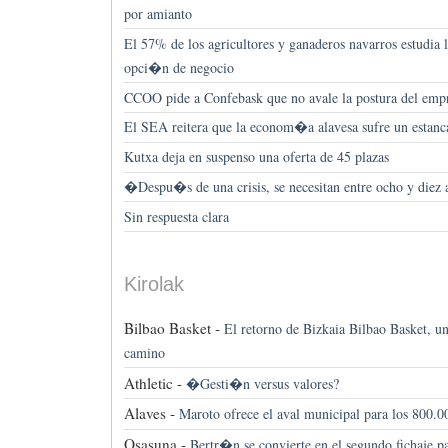
por amianto
El 57% de los agricultores y ganaderos navarros estudia 
opci�n de negocio
CCOO pide a Confebask que no avale la postura del e
El SEA reitera que la econom�a alavesa sufre un estan
Kutxa deja en suspenso una oferta de 45 plazas
�Despu�s de una crisis, se necesitan entre ocho y diez
Sin respuesta clara
Kirolak
Bilbao Basket -
El retorno de Bizkaia Bilbao Basket, un
camino
Athletic -
�Gesti�n versus valores?
Alaves -
Maroto ofrece el aval municipal para los 800.
Osasuna -
Bertr�n se convierte en el segundo fichaje 