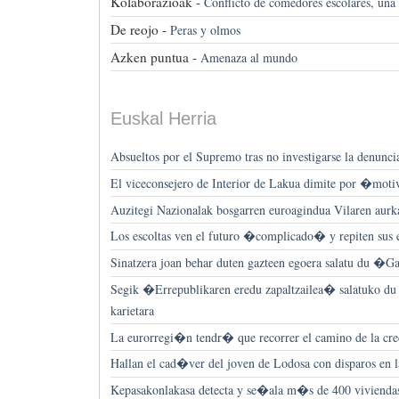
Kolaborazioak -
Conflicto de comedores escolares, una
De reojo -
Peras y olmos
Azken puntua -
Amenaza al mundo
Euskal Herria
Absueltos por el Supremo tras no investigarse la denuncia
El viceconsejero de Interior de Lakua dimite por �mot
Auzitegi Nazionalak bosgarren euroagindua Vilaren aurk
Los escoltas ven el futuro �complicado� y repiten sus 
Sinatzera joan behar duten gazteen egoera salatu du �
Segik �Errepublikaren eredu zapaltzailea� salatuko du 
karietara
La eurorregi�n tendr� que recorrer el camino de la cre
Hallan el cad�ver del joven de Lodosa con disparos en l
Kepasakonlakasa detecta y se�ala m�s de 400 vivienda