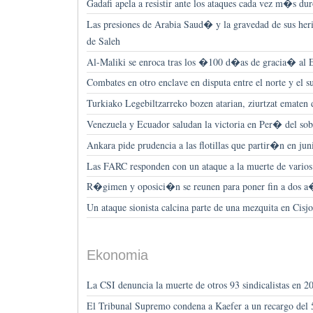
Gadafi apela a resistir ante los ataques cada vez m�s d
Las presiones de Arabia Saud� y la gravedad de sus heri
de Saleh
Al-Maliki se enroca tras los �100 d�as de gracia� al 
Combates en otro enclave en disputa entre el norte y el
Turkiako Legebiltzarreko bozen atarian, ziurtzat ematen 
Venezuela y Ecuador saludan la victoria en Per� del so
Ankara pide prudencia a las flotillas que partir�n en ju
Las FARC responden con un ataque a la muerte de varios
R�gimen y oposici�n se reunen para poner fin a dos a�o
Un ataque sionista calcina parte de una mezquita en Cisj
Ekonomia
La CSI denuncia la muerte de otros 93 sindicalistas en 2
El Tribunal Supremo condena a Kaefer a un recargo del 