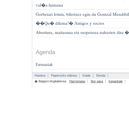
val�a humana
Gorbeiari lotuta, bihotzez egin du Gontzal Mendibil
��Qu� dilema!� Amigos y socios
Abentura, maitasuna eta suspensea nahasten dira 
Agenda
Farmaziak
Hasiera
Paperezko edizioa
Gaiak
Denda
� Baigorri Argitaletxea
Harremana
Nor gara
Iragarkiak