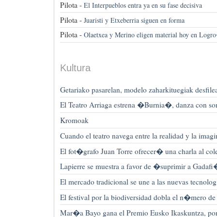
Pilota -
El Interpueblos entra ya en su fase decisiva
Pilota -
Juaristi y Etxeberria siguen en forma
Pilota -
Olaetxea y Merino eligen material hoy en Log
Kultura
Getariako pasarelan, modelo zaharkituegiak desfile
El Teatro Arriaga estrena �Burnia�, danza con son
Kromoak
Cuando el teatro navega entre la realidad y la ima
El fot�grafo Juan Torre ofrecer� una charla al co
Lapierre se muestra a favor de �suprimir a Gadaf
El mercado tradicional se une a las nuevas tecnol
El festival por la biodiversidad dobla el n�mero de 
Mar�a Bayo gana el Premio Eusko Ikaskuntza, por s