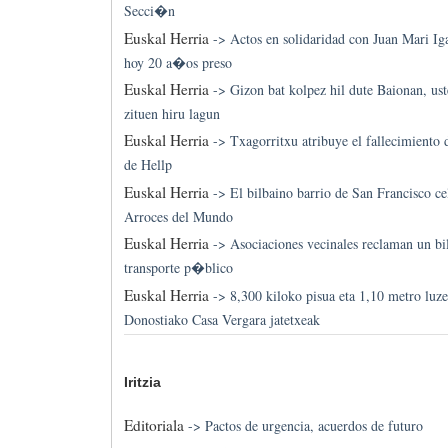
Secci�n
Euskal Herria
->
Actos en solidaridad con Juan Mari Ig
hoy 20 a�os preso
Euskal Herria
->
Gizon bat kolpez hil dute Baionan, ust
zituen hiru lagun
Euskal Herria
->
Txagorritxu atribuye el fallecimient
de Hellp
Euskal Herria
->
El bilbaino barrio de San Francisco cel
Arroces del Mundo
Euskal Herria
->
Asociaciones vecinales reclaman un bi
transporte p�blico
Euskal Herria
->
8,300 kiloko pisua eta 1,10 metro luze
Donostiako Casa Vergara jatetxeak
Iritzia
Editoriala
->
Pactos de urgencia, acuerdos de futuro