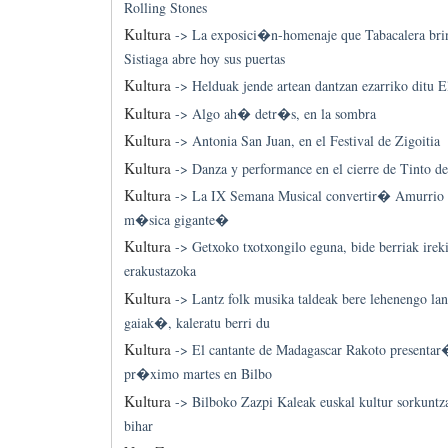
Rolling Stones
Kultura
->
La exposici�n-homenaje que Tabacalera bri
Sistiaga abre hoy sus puertas
Kultura
->
Helduak jende artean dantzan ezarriko ditu E
Kultura
->
Algo ah� detr�s, en la sombra
Kultura
->
Antonia San Juan, en el Festival de Zigoitia
Kultura
->
Danza y performance en el cierre de Tinto d
Kultura
->
La IX Semana Musical convertir� Amurrio 
m�sica gigante�
Kultura
->
Getxoko txotxongilo eguna, bide berriak ireki
erakustazoka
Kultura
->
Lantz folk musika taldeak bere lehenengo la
gaiak�, kaleratu berri du
Kultura
->
El cantante de Madagascar Rakoto presentar�
pr�ximo martes en Bilbo
Kultura
->
Bilboko Zazpi Kaleak euskal kultur sorkuntz
bihar