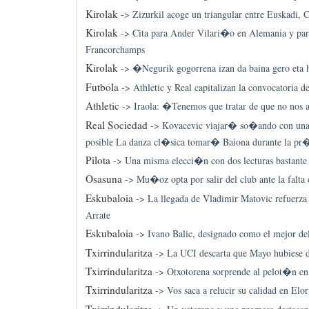
Kirolak
->
Zizurkil acoge un triangular entre Euskadi, 
Kirolak
->
Cita para Ander Vilari�o en Alemania y par
Francorchamps
Kirolak
->
�Negurik gogorrena izan da baina gero eta 
Futbola
->
Athletic y Real capitalizan la convocatoria d
Athletic
->
Iraola: �Tenemos que tratar de que no nos 
Real Sociedad
->
Kovacevic viajar� so�ando con una
posible La danza cl�sica tomar� Baiona durante la p
Pilota
->
Una misma elecci�n con dos lecturas bastante 
Osasuna
->
Mu�oz opta por salir del club ante la falta
Eskubaloia
->
La llegada de Vladimir Matovic refuerza
Arrate
Eskubaloia
->
Ivano Balic, designado como el mejor d
Txirrindularitza
->
La UCI descarta que Mayo hubiese d
Txirrindularitza
->
Otxotorena sorprende al pelot�n e
Txirrindularitza
->
Vos saca a relucir su calidad en Elo
Txirrindularitza