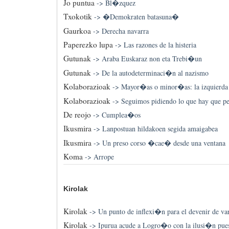
Jo puntua
->
Bl�zquez
Txokotik
->
�Demokraten batasuna�
Gaurkoa
->
Derecha navarra
Paperezko lupa
->
Las razones de la histeria
Gutunak
->
Araba Euskaraz non eta Trebi�un
Gutunak
->
De la autodeterminaci�n al nazismo
Kolaborazioak
->
Mayor�as o minor�as: la izquierda 
Kolaborazioak
->
Seguimos pidiendo lo que hay que pe
De reojo
->
Cumplea�os
Ikusmira
->
Lanpostuan hildakoen segida amaigabea
Ikusmira
->
Un preso corso �cae� desde una ventana
Koma
->
Arrope
Kirolak
Kirolak
->
Un punto de inflexi�n para el devenir de va
Kirolak
->
Ipurua acude a Logro�o con la ilusi�n puesta