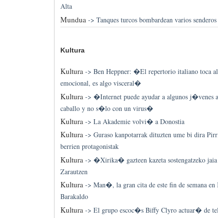
Alta
Mundua
->
Tanques turcos bombardean varios senderos
Kultura
Kultura
->
Ben Heppner: �El repertorio italiano toca a
emocional, es algo visceral�
Kultura
->
�Internet puede ayudar a algunos j�venes a
caballo y no s�lo con un virus�
Kultura
->
La Akademie volvi� a Donostia
Kultura
->
Guraso kanpotarrak dituzten ume bi dira Pirr
berrien protagonistak
Kultura
->
�Xirika� gazteen kazeta sostengatzeko jaia 
Zarautzen
Kultura
->
Man�, la gran cita de este fin de semana e
Barakaldo
Kultura
->
El grupo escoc�s Biffy Clyro actuar� de telo