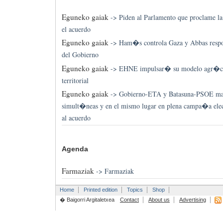
Eguneko gaiak
->
Piden al Parlamento que proclame la
el acuerdo
Eguneko gaiak
->
Ham�s controla Gaza y Abbas respo
del Gobierno
Eguneko gaiak
->
EHNE impulsar� su modelo agr�col
territorial
Eguneko gaiak
->
Gobierno-ETA y Batasuna-PSOE man
simult�neas y en el mismo lugar en plena campa�a electo
al acuerdo
Agenda
Farmaziak
->
Farmaziak
Home
Printed edition
Topics
Shop
� Baigorri Argitaletxea
Contact
About us
Advertising