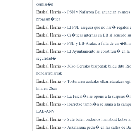
comisi�n
Euskal Herria
->
PSN y Nafarroa Bai anuncian avances
program�tica
Euskal Herria
->
El PSE asegura que no har� regalos 
Euskal Herria
->
Cr�ticas internas en EB al acuerdo s
Euskal Herria
->
PSE y EB-Aralar, a falta de un �ltimo
Euskal Herria
->
El Ayuntamiento se constituir� en l
seguridad�
Euskal Herria
->
36ko Gerrako bizipenak bildu ditu Ri
hondarribiarrak
Euskal Herria
->
Torturaren aurkako elkarretaratzea eg
hilaren 26an
Euskal Herria
->
La Fiscal�a se opone a la suspensi�n
Euskal Herria
->
Ibarretxe tambi�n se suma a la camp
EAE-ANV
Euskal Herria
->
Sute baten ondorioz hamabost kotxe ki
Euskal Herria
->
Askatasuna pedir� en las calles de Ba