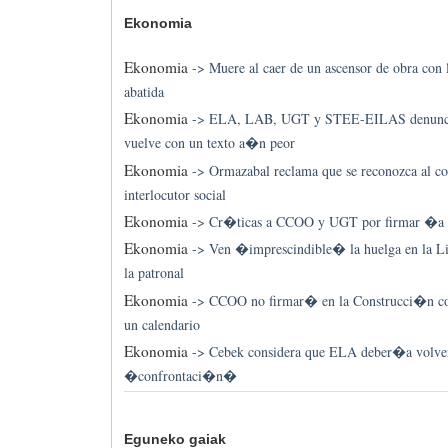
Ekonomia
Ekonomia
->
Muere al caer de un ascensor de obra con 
abatida
Ekonomia
->
ELA, LAB, UGT y STEE-EILAS denunc
vuelve con un texto a�n peor
Ekonomia
->
Ormazabal reclama que se reconozca al c
interlocutor social
Ekonomia
->
Cr�ticas a CCOO y UGT por firmar �a
Ekonomia
->
Ven �imprescindible� la huelga en la Lim
la patronal
Ekonomia
->
CCOO no firmar� en la Construcci�n con
un calendario
Ekonomia
->
Cebek considera que ELA deber�a volver
�confrontaci�n�
Eguneko gaiak