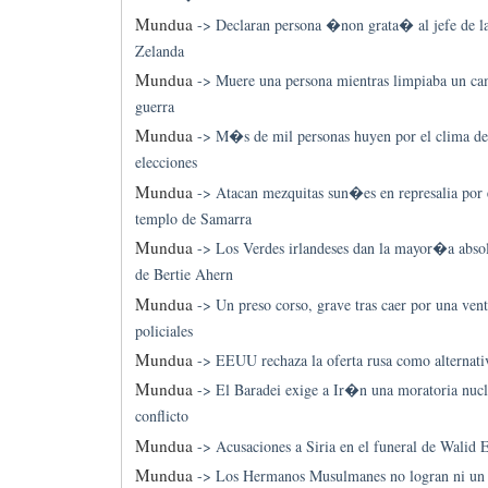
Mundua
->
Declaran persona �non grata� al jefe de l
Zelanda
Mundua
->
Muere una persona mientras limpiaba un ca
guerra
Mundua
->
M�s de mil personas huyen por el clima de 
elecciones
Mundua
->
Atacan mezquitas sun�es en represalia por e
templo de Samarra
Mundua
->
Los Verdes irlandeses dan la mayor�a abso
de Bertie Ahern
Mundua
->
Un preso corso, grave tras caer por una ven
policiales
Mundua
->
EEUU rechaza la oferta rusa como alternativ
Mundua
->
El Baradei exige a Ir�n una moratoria nucle
conflicto
Mundua
->
Acusaciones a Siria en el funeral de Walid 
Mundua
->
Los Hermanos Musulmanes no logran ni u