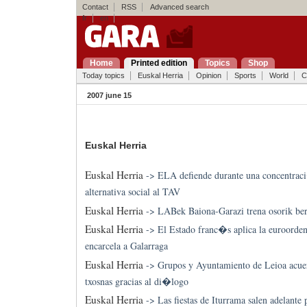
Contact
RSS
Advanced search
fr
en
Home
Printed edition
Topics
Shop
Today topics
Euskal Herria
Opinion
Sports
World
C
2007 june 15
Euskal Herria
Euskal Herria
->
ELA defiende durante una concentrac
alternativa social al TAV
Euskal Herria
->
LABek Baiona-Garazi trena osorik ber
Euskal Herria
->
El Estado franc�s aplica la euroorden
encarcela a Galarraga
Euskal Herria
->
Grupos y Ayuntamiento de Leioa acue
txosnas gracias al di�logo
Euskal Herria
->
Las fiestas de Iturrama salen adelante 