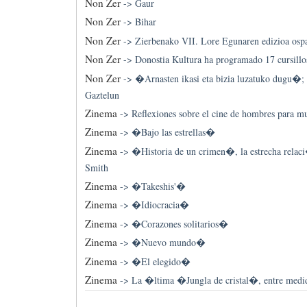
Non Zer
->
Gaur
Non Zer
->
Bihar
Non Zer
->
Zierbenako VII. Lore Egunaren edizioa osp
Non Zer
->
Donostia Kultura ha programado 17 cursillos
Non Zer
->
�Arnasten ikasi eta bizia luzatuko dugu�; e
Gaztelun
Zinema
->
Reflexiones sobre el cine de hombres para mu
Zinema
->
�Bajo las estrellas�
Zinema
->
�Historia de un crimen�, la estrecha relac
Smith
Zinema
->
�Takeshis'�
Zinema
->
�Idiocracia�
Zinema
->
�Corazones solitarios�
Zinema
->
�Nuevo mundo�
Zinema
->
�El elegido�
Zinema
->
La �ltima �Jungla de cristal�, entre medid