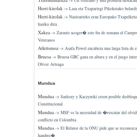
->
Un veterano y una promesa destaca
Herri-kirolak
->
Lasa eta Txapartegi Pikoketako belardi
Herri-kirolak
->
Nazioarteko eran Europako Txapelketa
hasiko dira
Xakea
->
Zarautz acoger� este fin de semana el Campe
Veteranos
Atletismoa
->
Asafa Powel encabeza una larga lista de es
Bruesa
->
Bruesa GBC gana en altura y en el juego interi
Oliver Arteaga
Mundua
Mundua
->
Sarkozy y Kaczynski creen posible desbloqu
Constitucional
Mundua
->
MSF ve la necesidad de �rescatar del olvi
conflicto en Colombia
Mundua
->
El Relator de la ONU pide que se reconozca
hambre�