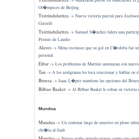
Ol�mpicos de Beijing
Txirrindularitza
->
Nueva victoria parcial para Axelsson
Garzelli
Txirrindularitza
->
Samuel S�nchez lidera una particip
Premio de Laudio
Alaves
->
Mena reconoce que su gol en C�rdoba fue un
personal
Eibar
->
Los problemas de Martino amenazan con nuevos
Tau
->
A los azulgranas les toca reaccionar y hablar en
Bruesa
->
Isaac L�pez mantiene las opciones del Brues
Bilbao Basket
->
Al Bilbao Basket le roban su victori
Mundua
Mundua
->
Un centenar largo de muertos en pleno ul
chi�ta al-Sadr
Mundua
->
Nuevo asalto armado tuareg contra una guar