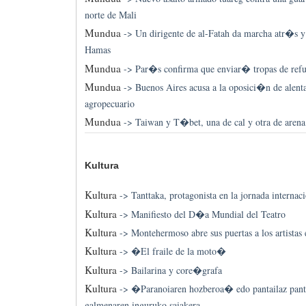
norte de Mali
Mundua
->
Un dirigente de al-Fatah da marcha atr�s y
Hamas
Mundua
->
Par�s confirma que enviar� tropas de refu
Mundua
->
Buenos Aires acusa a la oposici�n de alenta
agropecuario
Mundua
->
Taiwan y T�bet, una de cal y otra de aren
Kultura
Kultura
->
Tanttaka, protagonista en la jornada internac
Kultura
->
Manifiesto del D�a Mundial del Teatro
Kultura
->
Montehermoso abre sus puertas a los artistas
Kultura
->
�El fraile de la moto�
Kultura
->
Bailarina y core�grafa
Kultura
->
�Paranoiaren hozberoa� edo pantailaz panta
galmenaren inguruko saiakera