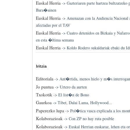
Euskal Herria
->
Gazteriaren parte hartzea bultzatzeko 
Bara�ainen
Euskal Herria
->
Amenazan con la Audiencia Nacional 
afectadas por el TAV
Euskal Herria
->
Cuatro detenidos en Bizkaia y Nafarro
en esta �ltima semana
Euskal Herria
->
Koldo Rodero sukaldariak ebaki du Idi
Iritzia
Editoriala
->
Ant�rtida, menos hielo y m�s interrogan
Jo puntua
->
Urtero da aurten
Txokotik
->
El list�n de Bono
Gaurkoa
->
Tibet, Dalai Lama, Hollywood...
Paperezko lupa
->
Pol�tica vasca explicada a los mo
Kolaborazioak
->
Con ZP no hay ruta posible
Kolaborazioak
->
Euskal Herrian euskaraz, lehen eta or