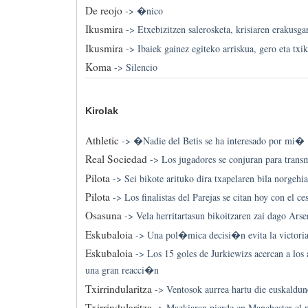
De reojo
->
�nico
Ikusmira
->
Etxebizitzen salerosketa, krisiaren erakusgar
Ikusmira
->
Ibaiek gainez egiteko arriskua, gero eta txi
Koma
->
Silencio
Kirolak
Athletic
->
�Nadie del Betis se ha interesado por mi�
Real Sociedad
->
Los jugadores se conjuran para transm
Pilota
->
Sei bikote arituko dira txapelaren bila norgehi
Pilota
->
Los finalistas del Parejas se citan hoy con el c
Osasuna
->
Vela herritartasun bikoitzaren zai dago Arse
Eskubaloia
->
Una pol�mica decisi�n evita la victoria
Eskubaloia
->
Los 15 goles de Jurkiewizs acercan a los
una gran reacci�n
Txirrindularitza
->
Ventosok aurrea hartu die euskaldu
Txirrindularitza
->
Mazkiaran pierde en Manchester el p