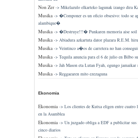
Non Zer
->
Mikelazulo elkarteko lagunak izango dira K
Musika
->
�Componer es un oficio obsesivo: todo se ap
alambique�
Musika
->
�Destruye!!!� Punkaren memoria aise soil 
Musika
->
Abiadura azkartuta dator plazara R.E.M. hir
Musika
->
Veintinco a�os de carretera no han consegu
Musika
->
Tequila anuncia para el 6 de julio en Bilbo su
Musika
->
Jah Mason eta Lutan Fyah, egungo jamaikar 
Musika
->
Reggaearen mito ezezaguna
Ekonomia
Ekonomia
->
Los clientes de Kutxa eligen entre cuatro 
en la Asamblea
Ekonomia
->
Un juzgado obliga a EDF a publicitar sus 
cinco diarios