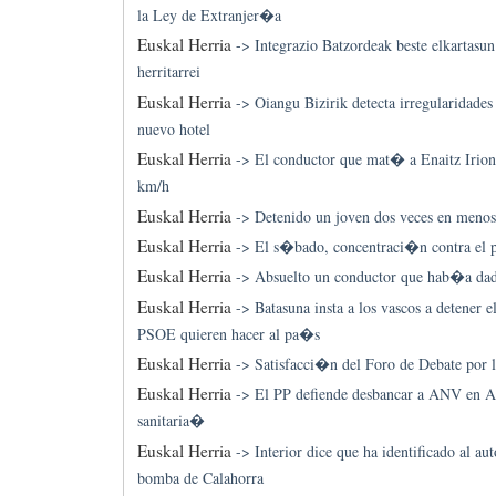
la Ley de Extranjer�a
Euskal Herria
->
Integrazio Batzordeak beste elkartasun
herritarrei
Euskal Herria
->
Oiangu Bizirik detecta irregularidades 
nuevo hotel
Euskal Herria
->
El conductor que mat� a Enaitz Irio
km/h
Euskal Herria
->
Detenido un joven dos veces en menos
Euskal Herria
->
El s�bado, concentraci�n contra el 
Euskal Herria
->
Absuelto un conductor que hab�a dad
Euskal Herria
->
Batasuna insta a los vascos a detene
PSOE quieren hacer al pa�s
Euskal Herria
->
Satisfacci�n del Foro de Debate por 
Euskal Herria
->
El PP defiende desbancar a ANV en A
sanitaria�
Euskal Herria
->
Interior dice que ha identificado al au
bomba de Calahorra