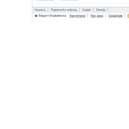
Hasiera
Paperezko edizioa
Gaiak
Denda
� Baigorri Argitaletxea
Harremana
Nor gara
Iragarkiak