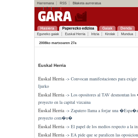
Harremana
RSS
Bilaketa aurreratua
es
fr
en
Hasiera
Paperezko edizioa
Gaiak
Denda
Eguneko gaiak
Euskal Herria
Iritzia
Kirolak
Mundua
2008ko martxoaren 27a
Euskal Herria
Euskal Herria
->
Convocan manifestaciones para exigir 
Ijurko
Euskal Herria
->
Los opositores al TAV desmontan lo
proyecto en la capital vizcaina
Euskal Herria
->
Zapatero llama a forjar una �Espa�a
proyecto com�n�
Euskal Herria
->
El papel de los medios respecto a la 
Euskal Herria
->
EA pide que se paralicen las oposicion