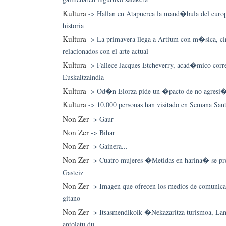
Kultura
->
Hallan en Atapuerca la mand�bula del euro
historia
Kultura
->
La primavera llega a Artium con m�sica, cin
relacionados con el arte actual
Kultura
->
Fallece Jacques Etcheverry, acad�mico corr
Euskaltzaindia
Kultura
->
Od�n Elorza pide un �pacto de no agresi�
Kultura
->
10.000 personas han visitado en Semana Santa
Non Zer
->
Gaur
Non Zer
->
Bihar
Non Zer
->
Gainera...
Non Zer
->
Cuatro mujeres �Metidas en harina� se p
Gasteiz
Non Zer
->
Imagen que ofrecen los medios de comunica
gitano
Non Zer
->
Itsasmendikoik �Nekazaritza turismoa, La
antolatu du