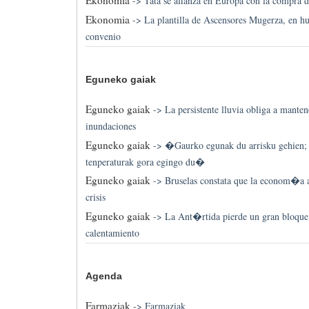
Ekonomia
->
Tata se afianza en Europa con la compra 
Ekonomia
->
La plantilla de Ascensores Mugerza, en hu
convenio
Eguneko gaiak
Eguneko gaiak
->
La persistente lluvia obliga a mantene
inundaciones
Eguneko gaiak
->
�Gaurko egunak du arrisku gehien; e
tenperaturak gora egingo du�
Eguneko gaiak
->
Bruselas constata que la econom�a ac
crisis
Eguneko gaiak
->
La Ant�rtida pierde un gran bloque 
calentamiento
Agenda
Farmaziak
->
Farmaziak