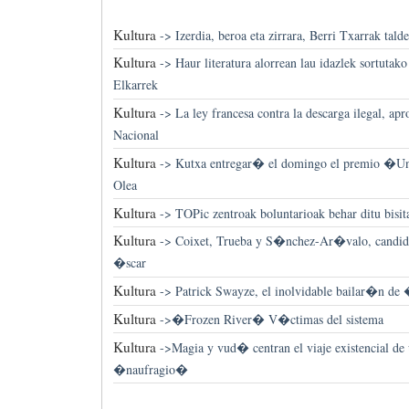
Kultura
->
Izerdia, beroa eta zirrara, Berri Txarrak tal
Kultura
->
Haur literatura alorrean lau idazlek sortutako
Elkarrek
Kultura
->
La ley francesa contra la descarga ilegal, ap
Nacional
Kultura
->
Kutxa entregar� el domingo el premio �Un
Olea
Kultura
->
TOPic zentroak boluntarioak behar ditu bisit
Kultura
->
Coixet, Trueba y S�nchez-Ar�valo, candida
�scar
Kultura
->
Patrick Swayze, el inolvidable bailar�n d
Kultura
->
�Frozen River� V�ctimas del sistema
Kultura
->
Magia y vud� centran el viaje existencial de
�naufragio�