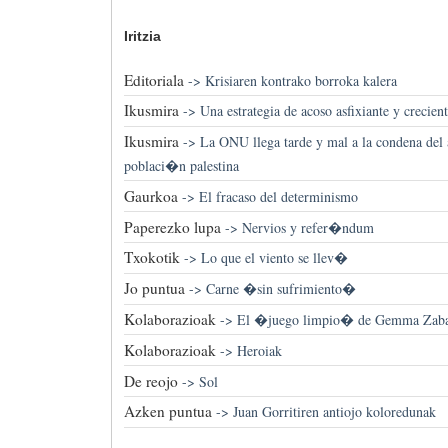
Iritzia
Editoriala
->
Krisiaren kontrako borroka kalera
Ikusmira
->
Una estrategia de acoso asfixiante y crecien
Ikusmira
->
La ONU llega tarde y mal a la condena del 
poblaci�n palestina
Gaurkoa
->
El fracaso del determinismo
Paperezko lupa
->
Nervios y refer�ndum
Txokotik
->
Lo que el viento se llev�
Jo puntua
->
Carne �sin sufrimiento�
Kolaborazioak
->
El �juego limpio� de Gemma Zaba
Kolaborazioak
->
Heroiak
De reojo
->
Sol
Azken puntua
->
Juan Gorritiren antiojo koloredunak