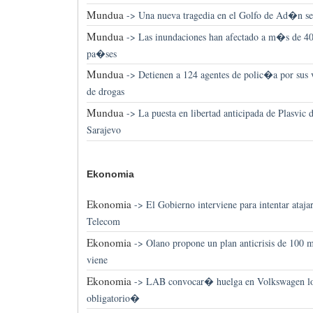
Mundua
->
Una nueva tragedia en el Golfo de Ad�n se
Mundua
->
Las inundaciones han afectado a m�s de 40
pa�ses
Mundua
->
Detienen a 124 agentes de polic�a por sus
de drogas
Mundua
->
La puesta en libertad anticipada de Plasvic 
Sarajevo
Ekonomia
Ekonomia
->
El Gobierno interviene para intentar atajar
Telecom
Ekonomia
->
Olano propone un plan anticrisis de 100 m
viene
Ekonomia
->
LAB convocar� huelga en Volkswagen lo
obligatorio�