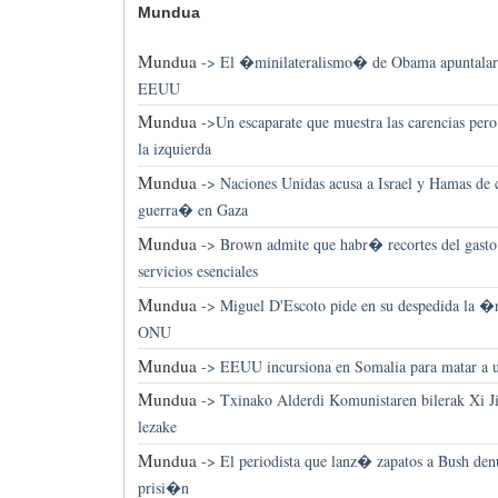
Mundua
Mundua
->
El �minilateralismo� de Obama apuntalar
EEUU
Mundua
->
Un escaparate que muestra las carencias per
la izquierda
Mundua
->
Naciones Unidas acusa a Israel y Hamas d
guerra� en Gaza
Mundua
->
Brown admite que habr� recortes del gasto
servicios esenciales
Mundua
->
Miguel D'Escoto pide en su despedida la 
ONU
Mundua
->
EEUU incursiona en Somalia para matar a 
Mundua
->
Txinako Alderdi Komunistaren bilerak Xi Ji
lezake
Mundua
->
El periodista que lanz� zapatos a Bush denun
prisi�n