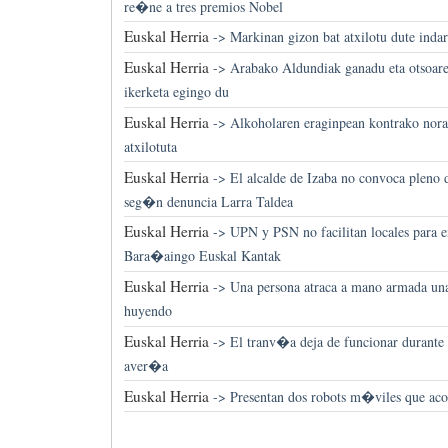
re�ne a tres premios Nobel
Euskal Herria
->
Markinan gizon bat atxilotu dute indark
Euskal Herria
->
Arabako Aldundiak ganadu eta otsoare
ikerketa egingo du
Euskal Herria
->
Alkoholaren eraginpean kontrako nora
atxilotuta
Euskal Herria
->
El alcalde de Izaba no convoca pleno d
seg�n denuncia Larra Taldea
Euskal Herria
->
UPN y PSN no facilitan locales para e
Bara�aingo Euskal Kantak
Euskal Herria
->
Una persona atraca a mano armada una 
huyendo
Euskal Herria
->
El tranv�a deja de funcionar durante 
aver�a
Euskal Herria
->
Presentan dos robots m�viles que ac