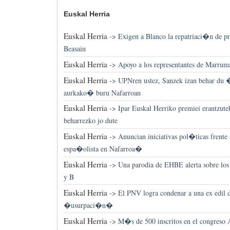
Euskal Herria
Euskal Herria
->
Exigen a Blanco la repatriaci�n de pr
Beasain
Euskal Herria
->
Apoyo a los representantes de Marruma
Euskal Herria
->
UPNren ustez, Sanzek izan behar du 
aurkako� buru Nafarroan
Euskal Herria
->
Ipar Euskal Herriko premiei erantzute
beharrezko jo dute
Euskal Herria
->
Anuncian iniciativas pol�ticas frent
espa�olista en Nafarroa�
Euskal Herria
->
Una parodia de EHBE alerta sobre los 
y B
Euskal Herria
->
El PNV logra condenar a una ex edil d
�usurpaci�n�
Euskal Herria
->
M�s de 500 inscritos en el congreso