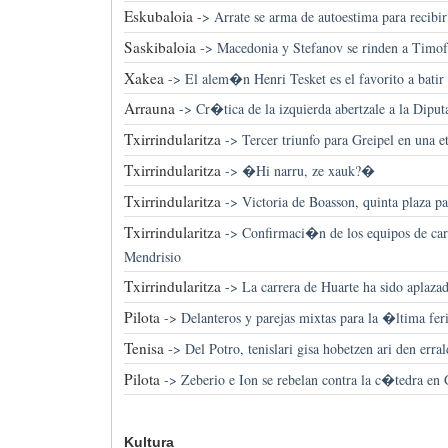
Eskubaloia
->
Arrate se arma de autoestima para recib
Saskibaloia
->
Macedonia y Stefanov se rinden a Timo
Xakea
->
El alem�n Henri Tesket es el favorito a batir 
Arrauna
->
Cr�tica de la izquierda abertzale a la Dipu
Txirrindularitza
->
Tercer triunfo para Greipel en una 
Txirrindularitza
->
�Hi narru, ze xauk?�
Txirrindularitza
->
Victoria de Boasson, quinta plaza p
Txirrindularitza
->
Confirmaci�n de los equipos de car
Mendrisio
Txirrindularitza
->
La carrera de Huarte ha sido aplaz
Pilota
->
Delanteros y parejas mixtas para la �ltima fe
Tenisa
->
Del Potro, tenislari gisa hobetzen ari den erral
Pilota
->
Zeberio e Ion se rebelan contra la c�tedra en 
Kultura