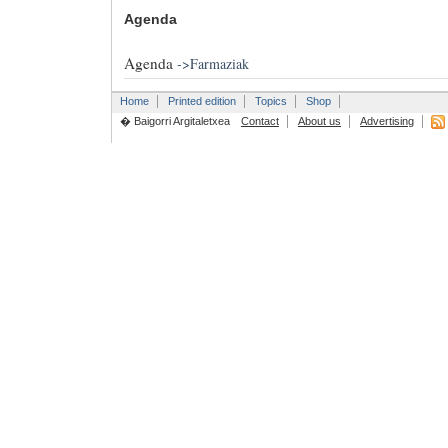
Agenda
Agenda
->
Farmaziak
Home
Printed edition
Topics
Shop
� Baigorri Argitaletxea
Contact
About us
Advertising