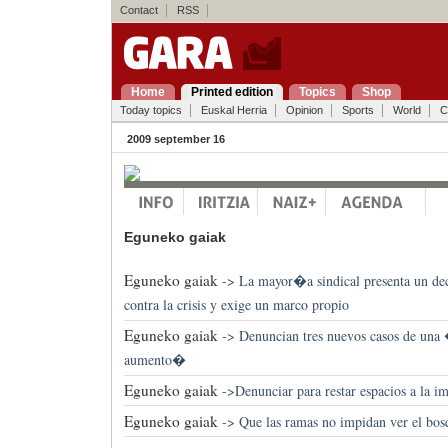
Contact
RSS
Home
Printed edition
Topics
Shop
Today topics
Euskal Herria
Opinion
Sports
World
C
2009 september 16
Eguneko gaiak
Eguneko gaiak
->
La mayor�a sindical presenta un d
contra la crisis y exige un marco propio
Eguneko gaiak
->
Denuncian tres nuevos casos de una 
aumento�
Eguneko gaiak
->
Denunciar para restar espacios a la i
Eguneko gaiak
->
Que las ramas no impidan ver el bo