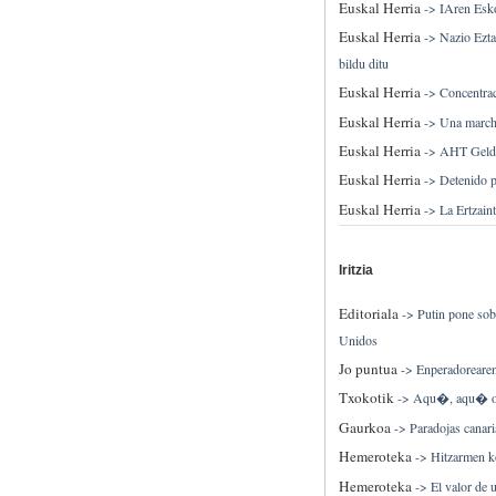
Euskal Herria
->
IAren Eskol
Euskal Herria
->
Nazio Ezta
bildu ditu
Euskal Herria
->
Concentrac
Euskal Herria
->
Una marcha
Euskal Herria
->
AHT Geldit
Euskal Herria
->
Detenido 
Euskal Herria
->
La Ertzain
Iritzia
Editoriala
->
Putin pone sob
Unidos
Jo puntua
->
Enperadorearen
Txokotik
->
Aqu�, aqu� o
Gaurkoa
->
Paradojas canari
Hemeroteka
->
Hitzarmen k
Hemeroteka
->
El valor de 