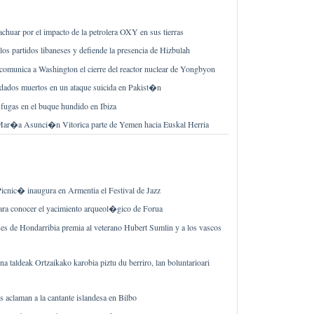
 achuar por el impacto de la petrolera OXY en sus tierras
s partidos libaneses y defiende la presencia de Hizbulah
comunica a Washington el cierre del reactor nuclear de Yongbyon
dados muertos en un ataque suicida en Pakist�n
fugas en el buque hundido en Ibiza
ar�a Asunci�n Vitorica parte de Yemen hacia Euskal Herria
nic� inaugura en Armentia el Festival de Jazz
para conocer el yacimiento arqueol�gico de Forua
ues de Hondarribia premia al veterano Hubert Sumlin y a los vascos
 taldeak Ortzaikako karobia piztu du berriro, lan boluntarioari
 aclaman a la cantante islandesa en Bilbo