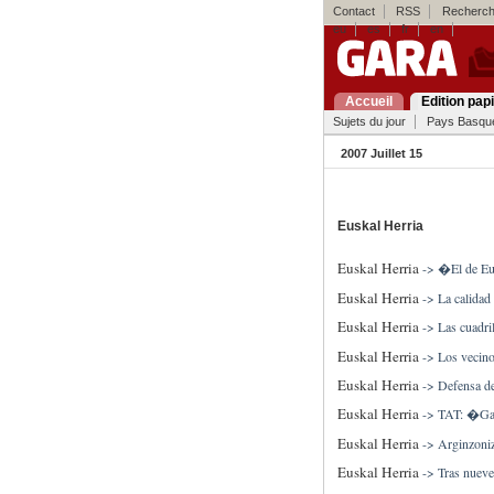
Contact
RSS
Recherch
eu
es
fr
en
Accueil
Edition pap
Sujets du jour
Pays Basqu
2007 Juillet 15
Euskal Herria
Euskal Herria
->
�El de Eus
Euskal Herria
->
La calidad
Euskal Herria
->
Las cuadri
Euskal Herria
->
Los vecino
Euskal Herria
->
Defensa de
Euskal Herria
->
TAT: �Gar
Euskal Herria
->
Arginzoniz
Euskal Herria
->
Tras nueve