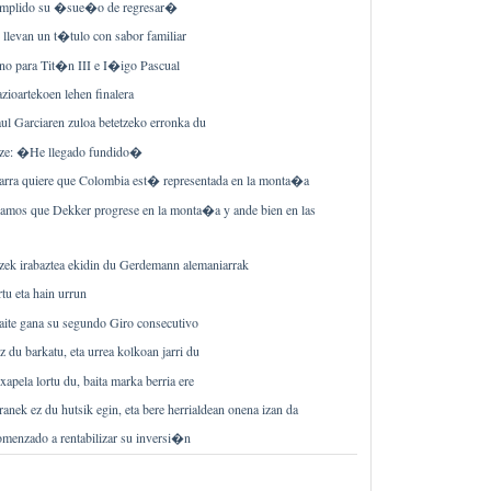
cumplido su �sue�o de regresar�
 llevan un t�tulo con sabor familiar
ino para Tit�n III e I�igo Pascual
azioartekoen lehen finalera
l Garciaren zuloa betetzeko erronka du
ze: �He llegado fundido�
rra quiere que Colombia est� representada en la monta�a
mos que Dekker progrese en la monta�a y ande bien en las
zek irabaztea ekidin du Gerdemann alemaniarrak
tu eta hain urrun
aite gana su segundo Giro consecutivo
z du barkatu, eta urrea kolkoan jarri du
txapela lortu du, baita marka berria ere
anek ez du hutsik egin, eta bere herrialdean onena izan da
omenzado a rentabilizar su inversi�n