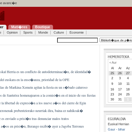
e avanc�e
ier
Mati�res
Boutique
e
Opinion
Sports
Monde
Culture
Economie
< Aur
Al
Ar
Az
kal Herria es un conflicto de autodeterminaci�n, de identidad�
25
26
27
2
3
4
 del euskara en la ense�anza, prioridad de la OPE
9
10
11
llas de Markina-Xemein agitan la fiesta en un s�bado caluroso
16
17
18
23
24
25
s de Santutxu homenajearon a la comisi�n en el inicio de sus fiestas
30
31
1
 la libertad de expresi�n a los nueve a�os del cierre de Egin
zonenak prebentziorako neurriak dira, baina ez nahikoak�
 es enviado a prisi�n tras denunciar malos tratos
Euskal Herrian
 a�os en prisi�n, Berango recibi� ayer a Jagoba Terrones
Gaur - bihar