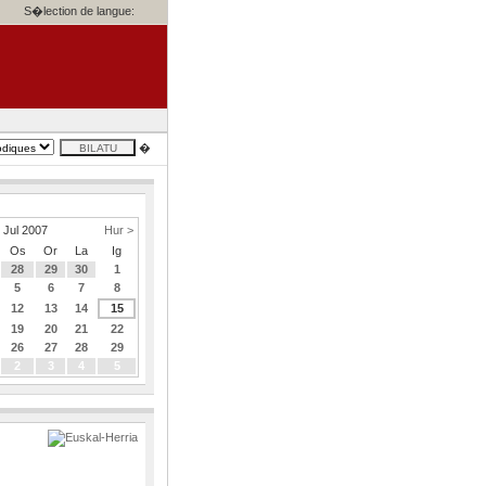
S�lection de langue:
�
Jul 2007
Hur >
Os
Or
La
Ig
28
29
30
1
5
6
7
8
12
13
14
15
19
20
21
22
26
27
28
29
2
3
4
5