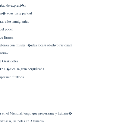
ertad de expresi�n
r� vous piste partout
ar a los inmigrantes
del poder
 de Ermua
fensa con misiles: �idea loca u objetivo racional?
torriak
e Osakidetza
n F�sica: la gran perjudicada
aperaren funtzioa
r en el Mundial, tengo que prepararme y trabajar�
Talmacsi, las poles en Alemania