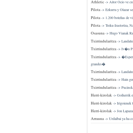
Athletic
->
Aitor Ocio ve 
Pilota
->
Ezkurra y Olazar se
Pilota
->
1.200 botellas de v
Pilota
->
Treku-Irastortza, N
Osasuna
->
Hugo Vianak Rau
Txirrindularitza
->
Landalu
Txirrindularitza
->
Iv�n Pa
Txirrindularitza
->
�Espera
grandes�
Txirrindularitza
->
Landalu
Txirrindularitza
->
Hain ger
Txirrindularitza
->
Pucinsk
Herri-kirolak
->
Goiherrik e
Herri-kirolak
->
Irigoienek 
Herri-kirolak
->
Jon Lapazar
Arrauna
->
Urdaibai ya ha c