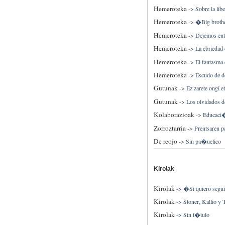
Hemeroteka
->
Sobre la lib
Hemeroteka
->
�Big brothe
Hemeroteka
->
Dejemos entr
Hemeroteka
->
La ebriedad 
Hemeroteka
->
El fantasma
Hemeroteka
->
Escudo de de
Gutunak
->
Ez zarete ongi e
Gutunak
->
Los olvidados d
Kolaborazioak
->
Educaci�
Zorroztarria
->
Prentsaren p
De reojo
->
Sin pa�uelico
Kirolak
Kirolak
->
�Si quiero segui
Kirolak
->
Stoner, Kallio y 
Kirolak
->
Sin t�tulo