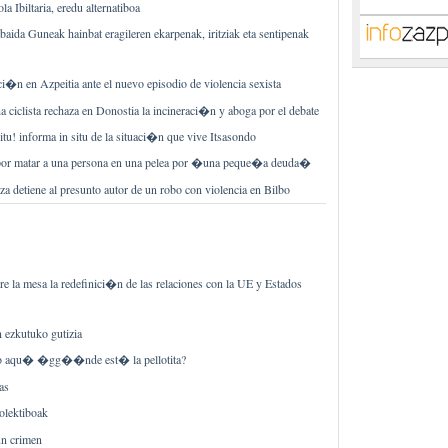
a Ibiltaria, eredu alternatiboa
baida Guneak hainbat eragileren ekarpenak, iritziak eta sentipenak
i�n en Azpeitia ante el nuevo episodio de violencia sexista
 ciclista rechaza en Donostia la incineraci�n y aboga por el debate
u! informa in situ de la situaci�n que vive Itsasondo
por matar a una persona en una pelea por �una peque�a deuda�
tza detiene al presunto autor de un robo con violencia en Bilbo
re la mesa la redefinici�n de las relaciones con la UE y Estados
 ezkutuko gutizia
 aqu� �gg��nde est� la pellotita?
as
olektiboak
un crimen