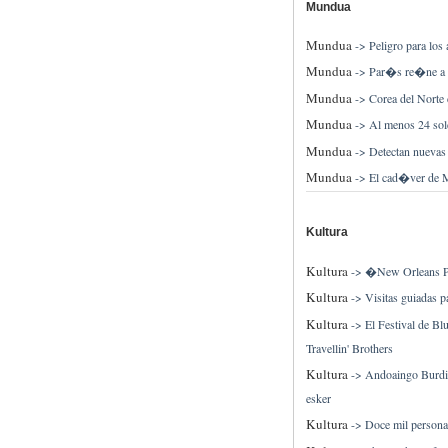
Mundua
Mundua
->
Peligro para los
Mundua
->
Par�s re�ne a lo
Mundua
->
Corea del Norte 
Mundua
->
Al menos 24 sol
Mundua
->
Detectan nuevas 
Mundua
->
El cad�ver de M
Kultura
Kultura
->
�New Orleans Pic
Kultura
->
Visitas guiadas 
Kultura
->
El Festival de Bl
Travellin' Brothers
Kultura
->
Andoaingo Burdina
esker
Kultura
->
Doce mil personas