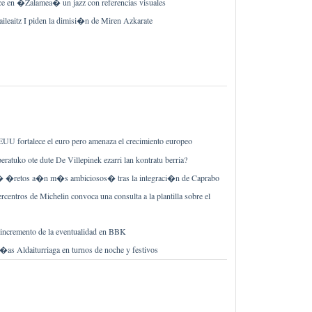
ce en �Zalamea� un jazz con referencias visuales
ileaitz I piden la dimisi�n de Miren Azkarate
UU fortalece el euro pero amenaza el crecimiento europeo
peratuko ote dute De Villepinek ezarri lan kontratu berria?
� �retos a�n m�s ambiciosos� tras la integraci�n de Caprabo
rcentros de Michelin convoca una consulta a la plantilla sobre el
 incremento de la eventualidad en BBK
�as Aldaiturriaga en turnos de noche y festivos