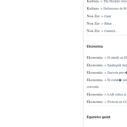
Kultura
->
The Heckler ofre
Kultura
->
Defensores de Pra
Non Zer
->
Gaur
Non Zer
->
Bihar
Non Zer
->
Gainera...
Ekonomia
Ekonomia
->
El miedo en EE
Ekonomia
->
Epaitegiek lur
Ekonomia
->
Dacosta prev
Ekonomia
->
El comit� inte
convenio
Ekonomia
->
LAB critica el
Ekonomia
->
Protesta en Gr
Eguneko gaiak