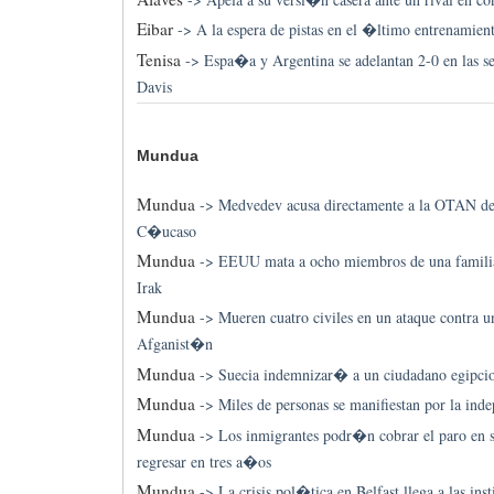
Eibar
->
A la espera de pistas en el �ltimo entrenamien
Tenisa
->
Espa�a y Argentina se adelantan 2-0 en las se
Davis
Mundua
Mundua
->
Medvedev acusa directamente a la OTAN del 
C�ucaso
Mundua
->
EEUU mata a ocho miembros de una famili
Irak
Mundua
->
Mueren cuatro civiles en un ataque contra 
Afganist�n
Mundua
->
Suecia indemnizar� a un ciudadano egipci
Mundua
->
Miles de personas se manifiestan por la ind
Mundua
->
Los inmigrantes podr�n cobrar el paro en 
regresar en tres a�os
Mundua
->
La crisis pol�tica en Belfast llega a las ins