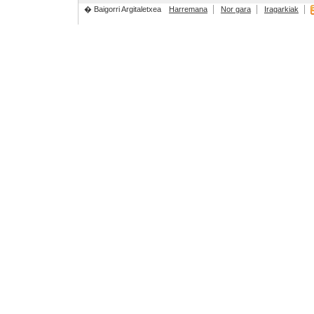
� Baigorri Argitaletxea
Harremana
Nor gara
Iragarkiak