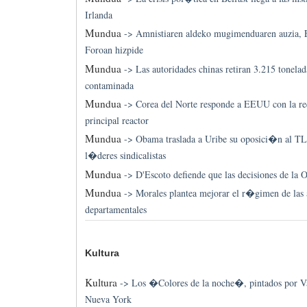
Irlanda
Mundua
->
Amnistiaren aldeko mugimenduaren auzia, 
Foroan hizpide
Mundua
->
Las autoridades chinas retiran 3.215 tonelad
contaminada
Mundua
->
Corea del Norte responde a EEUU con la r
principal reactor
Mundua
->
Obama traslada a Uribe su oposici�n al TL
l�deres sindicalistas
Mundua
->
D'Escoto defiende que las decisiones de la
Mundua
->
Morales plantea mejorar el r�gimen de la
departamentales
Kultura
Kultura
->
Los �Colores de la noche�, pintados por V
Nueva York