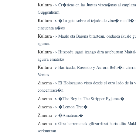
Kultura
->
Cr�ticas en las Juntas vizca�nas al emplaz
Guggenheim
Kultura
->
�La gata sobre el tejado de zinc� maull� 
cincuenta a�os
Kultura
->
Maule eta Baiona bitartean, ondarea ikusle gu
egunez
Kultura
->
Hitzordu ugari izango dira asteburuan Maitald
agurra emateko
Kultura
->
Barricada, Rosendo y Aurora Beltr�n cierran
Ventas
Zinema
->
El Holocausto visto desde el otro lado de la
concentraci�n
Zinema
->
�The Boy in The Stripper Pyjamas�
Zinema
->
�Lemon Tree�
Zinema
->
�Amateurs�
Zinema
->
Giza harremanak giltzarritzat hartu ditu Ma
sorkuntzan