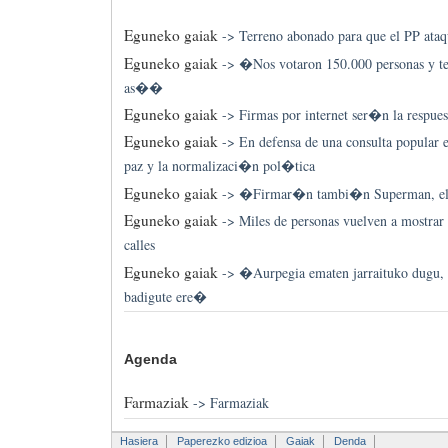
Eguneko gaiak
->
Terreno abonado para que el PP at
Eguneko gaiak
->
�Nos votaron 150.000 personas y te
as��
Eguneko gaiak
->
Firmas por internet ser�n la respuest
Eguneko gaiak
->
En defensa de una consulta popular 
paz y la normalizaci�n pol�tica
Eguneko gaiak
->
�Firmar�n tambi�n Superman, e
Eguneko gaiak
->
Miles de personas vuelven a mostrar
calles
Eguneko gaiak
->
�Aurpegia ematen jarraituko dugu, 
badigute ere�
Agenda
Farmaziak
->
Farmaziak
Hasiera
Paperezko edizioa
Gaiak
Denda