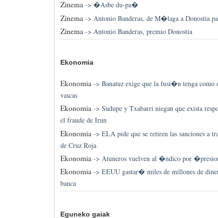
Zinema
->
�Asbe du-pa�
Zinema
->
Antonio Banderas, de M�laga a Donostia p
Zinema
->
Antonio Banderas, premio Donostia
Ekonomia
Ekonomia
->
Banatuz exige que la fusi�n tenga como ob
vascas
Ekonomia
->
Sudupe y Txabarri niegan que exista resp
el fraude de Irun
Ekonomia
->
ELA pide que se retiren las sanciones a tr
de Cruz Roja
Ekonomia
->
Atuneros vuelven al �ndico por �presio
Ekonomia
->
EEUU gastar� miles de millones de diner
banca
Eguneko gaiak