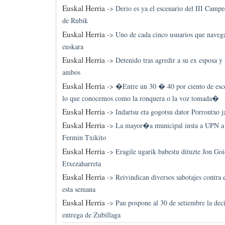
Euskal Herria
->
Derio es ya el escenario del III Cam
de Rubik
Euskal Herria
->
Uno de cada cinco usuarios que navega
euskara
Euskal Herria
->
Detenido tras agredir a su ex esposa y 
ambos
Euskal Herria
->
�Entre un 30 � 40 por ciento de esco
lo que conocemos como la ronquera o la voz tomada�
Euskal Herria
->
Indartsu eta gogotsu dator Porrontxo j
Euskal Herria
->
La mayor�a municipal insta a UPN a 
Fermin Txikito
Euskal Herria
->
Eragile ugarik babestu dituzte Jon Go
Etxezaharreta
Euskal Herria
->
Reivindican diversos sabotajes contra
esta semana
Euskal Herria
->
Pau pospone al 30 de setiembre la deci
entrega de Zubillaga