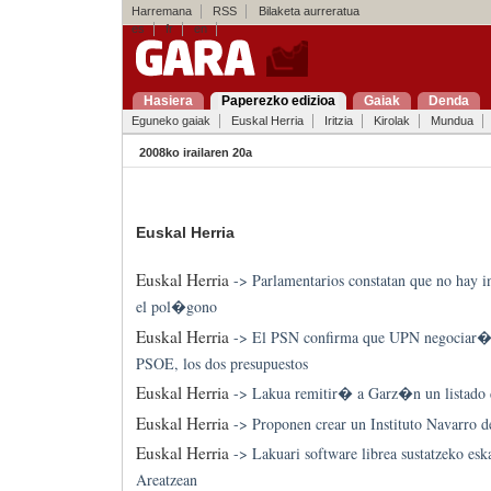
Harremana
RSS
Bilaketa aurreratua
es
fr
en
Hasiera
Paperezko edizioa
Gaiak
Denda
Eguneko gaiak
Euskal Herria
Iritzia
Kirolak
Mundua
2008ko irailaren 20a
Euskal Herria
Euskal Herria
->
Parlamentarios constatan que no hay 
el pol�gono
Euskal Herria
->
El PSN confirma que UPN negociar� 
PSOE, los dos presupuestos
Euskal Herria
->
Lakua remitir� a Garz�n un listado 
Euskal Herria
->
Proponen crear un Instituto Navarro 
Euskal Herria
->
Lakuari software librea sustatzeko esk
Areatzean