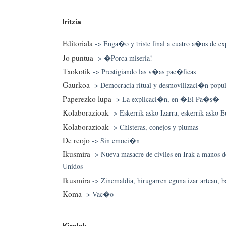
Iritzia
Editoriala
->
Enga�o y triste final a cuatro a�os de ex
Jo puntua
->
�Porca miseria!
Txokotik
->
Prestigiando las v�as pac�ficas
Gaurkoa
->
Democracia ritual y desmovilizaci�n popul
Paperezko lupa
->
La explicaci�n, en �El Pa�s�
Kolaborazioak
->
Eskerrik asko Izarra, eskerrik asko E
Kolaborazioak
->
Chisteras, conejos y plumas
De reojo
->
Sin emoci�n
Ikusmira
->
Nueva masacre de civiles en Irak a manos 
Unidos
Ikusmira
->
Zinemaldia, hirugarren eguna izar artean, ba
Koma
->
Vac�o
Kirolak