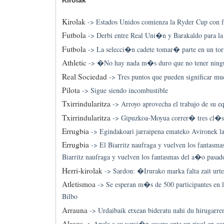
Kirolak
->
Estados Unidos comienza la Ryder Cup con 
Futbola
->
Derbi entre Real Uni�n y Barakaldo para la 
Futbola
->
La selecci�n cadete tomar� parte en un tor
Athletic
->
�No hay nada m�s duro que no tener ning
Real Sociedad
->
Tres puntos que pueden significar 
Pilota
->
Sigue siendo incombustible
Txirrindularitza
->
Arroyo aprovecha el trabajo de su e
Txirrindularitza
->
Gipuzkoa-Moyua correr� tres cl�sic
Errugbia
->
Egindakoari jarraipena emateko Avironek la
Errugbia
->
El Biarritz naufraga y vuelven los fantasm
Biarritz naufraga y vuelven los fantasmas del a�o pasad
Herri-kirolak
->
Sardon: �Irurako marka falta zait urt
Atletismoa
->
Se esperan m�s de 500 participantes en l
Bilbo
Arrauna
->
Urdaibaik etxean bideratu nahi du hirugarren
Alaves
->
Apela a su versi�n casera ante un rival en c