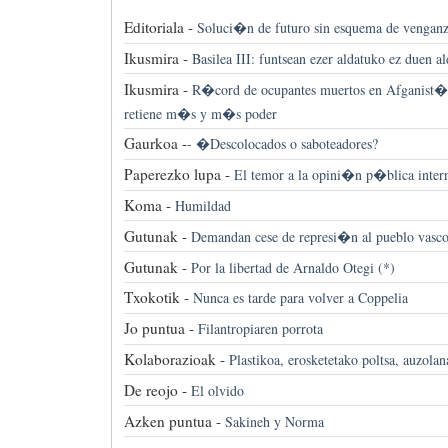
Editoriala -
Soluci�n de futuro sin esquema de vengan
Ikusmira -
Basilea III: funtsean ezer aldatuko ez duen a
Ikusmira -
R�cord de ocupantes muertos en Afganist�n
retiene m�s y m�s poder
Gaurkoa -
-
�Descolocados o saboteadores?
Paperezko lupa -
El temor a la opini�n p�blica inter
Koma -
Humildad
Gutunak -
Demandan cese de represi�n al pueblo vasc
Gutunak -
Por la libertad de Arnaldo Otegi (*)
Txokotik -
Nunca es tarde para volver a Coppelia
Jo puntua -
Filantropiaren porrota
Kolaborazioak -
Plastikoa, erosketetako poltsa, auzolana
De reojo -
El olvido
Azken puntua -
Sakineh y Norma