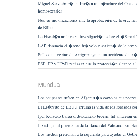
Miguel Sanz abrir� en Iru�ea un c�nclave del Opus con
homosexuales
Nuevas movilizaciones ante la aprobaci�n de la ordena
de Bilbo
La Fiscal�a archiva su investigaci�n sobre el �Stree
LAB denuncia el �tono fr�volo y sexista� de la cam
Fallece un vecino de Arrigorriaga en un accidente de tr
PSE, PP y UPyD rechazan que la protecci�n alcance a la
Mundua
Los ocupantes sufren en Afganist�n como en sus peores
El Ej�rcito de EEUU arruina la vida de los soldados co
Ipar Koreako burua ordezkatzeko bidean, hil amaieran e
Investigan al presidente de la Banca del Vaticano por bl
Los medios presionan a la izquierda para ayudar al Gobi