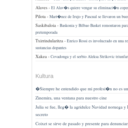
Alaves -
El Alav�s quiere vengar su eliminaci�n cope
Pilota -
Mart�nez de Irujo y Pascual se llevaron un bue
Saskibaloia -
Baskonia y Bilbao Basket remontaron para
pretemporada
Txirrindularitza -
Enrico Rossi es involucrado en una r
sustancias dopantes
Xakea -
Covadonga y el serbio Aleksa Strikovic triunfar
Kultura
�Siempre he entendido que mi profesi�n no es un
Zinemira, una ventana para nuestro cine
Julia se fue, lleg� la agridulce Navidad noruega y
secreto
Coixet se sirve de pasado y presente para denunciar