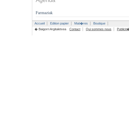
Agenda
Farmaziak
Accueil
Edition papier
Mati�res
Boutique
� Baigorri Argitaletxea
Contact
Qui sommes nous
Publicit