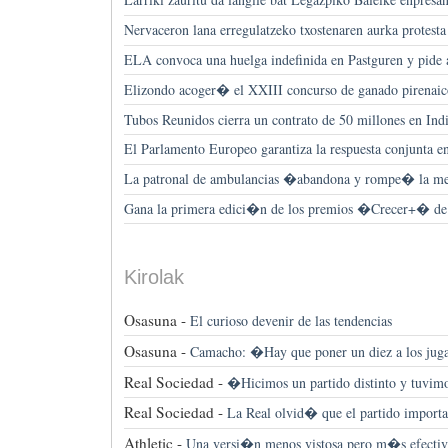
Nervaceron lana erregulatzeko txostenaren aurka protesta
ELA convoca una huelga indefinida en Pastguren y pide 
Elizondo acoger� el XXIII concurso de ganado pirenaico
Tubos Reunidos cierra un contrato de 50 millones en Ind
El Parlamento Europeo garantiza la respuesta conjunta e
La patronal de ambulancias �abandona y rompe� la me
Gana la primera edici�n de los premios �Crecer+� de 
Kirolak
Osasuna -
El curioso devenir de las tendencias
Osasuna -
Camacho: �Hay que poner un diez a los ju
Real Sociedad -
�Hicimos un partido distinto y tuvim
Real Sociedad -
La Real olvid� que el partido importa
Athletic -
Una versi�n menos vistosa pero m�s efectiv