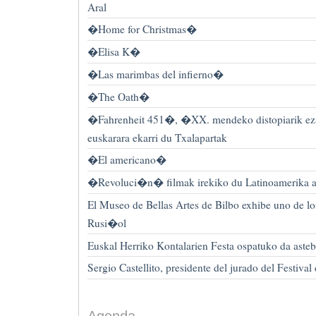
Aral
�Home for Christmas�
�Elisa K�
�Las marimbas del infierno�
�The Oath�
�Fahrenheit 451�, �XX. mendeko distopiarik e
euskarara ekarri du Txalapartak
�El americano�
�Revoluci�n� filmak irekiko du Latinoamerika ar
El Museo de Bellas Artes de Bilbo exhibe uno de lo
Rusi�ol
Euskal Herriko Kontalarien Festa ospatuko da aste
Sergio Castellito, presidente del jurado del Festiva