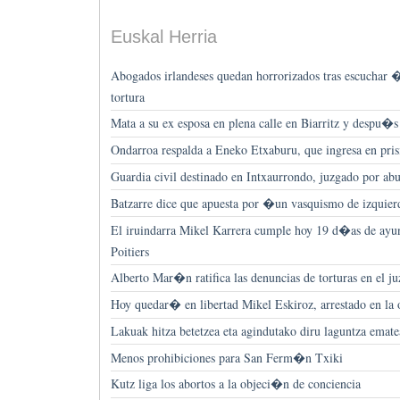
Euskal Herria
Abogados irlandeses quedan horrorizados tras escuchar �
tortura
Mata a su ex esposa en plena calle en Biarritz y despu�s 
Ondarroa respalda a Eneko Etxaburu, que ingresa en p
Guardia civil destinado en Intxaurrondo, juzgado por ab
Batzarre dice que apuesta por �un vasquismo de izquie
El iruindarra Mikel Karrera cumple hoy 19 d�as de ayu
Poitiers
Alberto Mar�n ratifica las denuncias de torturas en el j
Hoy quedar� en libertad Mikel Eskiroz, arrestado en la
Lakuak hitza betetzea eta agindutako diru laguntza emat
Menos prohibiciones para San Ferm�n Txiki
Kutz liga los abortos a la objeci�n de conciencia