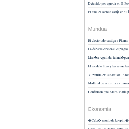
Detenido por agredir en Bilbo
El talo, el secreto est� en su 
Mundua
El electorado castiga a Fianna
La debacle electoral, el plagi
Mar�a Aguinda, la ind�gena 
El modelo libio y las revueltas
33 zauritu eta 40 atxilotu Kr
Multitud de actos para conme
Confirman que Alliot-Marie 
Ekonomia
�Cela� manipula la opini�n
Hego Euskal Herria, entre la