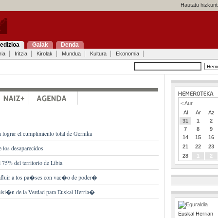
Hautatu hizkunt
edizioa
Gaiak
Denda
ria
Iritzia
Kirolak
Mundua
Kultura
Ekonomia
< Aur
Al
Ar
Az
31
1
2
7
8
9
 lograr el cumplimiento total de Gernika
14
15
16
21
22
23
e los desaparecidos
28
1
2
 75% del territorio de Libia
afluir a los pa�ses con vac�o de poder�
isi�n de la Verdad para Euskal Herria�
Euskal Herrian