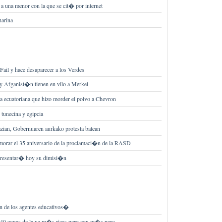
 a una menor con la que se cit� por internet
harina
 Fail y hace desaparecer a los Verdes
o y Afganist�n tienen en vilo a Merkel
ecuatoriana que hizo morder el polvo a Chevron
 tunecina y egipcia
oazian, Gobernuaren aurkako protesta batean
morar el 35 aniversario de la proclamaci�n de la RASD
presentar� hoy su dimisi�n
 de los agentes educativos�
s 40 zonas de la ue m�s ricas pero con m�s paro