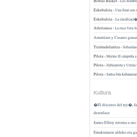
Bilbao Basket -
Los hombres
Eskubaloia -
Una final con
Eskubaloia -
La clasificaci�
Atletismoa -
La rusa Vera S
Amatriain y Casares ganan
Txirrindularitza -
Sebastian
Pilota -
Merino II catapulta a
Pilota -
Zubizarreta y Urriza 
Pilota -
Saltsa bila kubatarr
Kultura
�El discurso del rey�, fa
desenlace
James Ellroy retorna a sus
Emakumeen aldeko eta galt