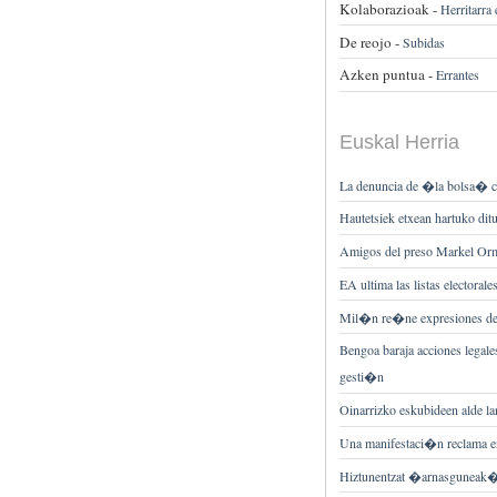
Kolaborazioak -
Herritarra
De reojo -
Subidas
Azken puntua -
Errantes
Euskal Herria
La denuncia de �la bolsa� cr
Hautetsiek etxean hartuko ditu
Amigos del preso Markel Orm
EA ultima las listas electora
Mil�n re�ne expresiones de s
Bengoa baraja acciones legales
gesti�n
Oinarrizko eskubideen alde la
Una manifestaci�n reclama en
Hiztunentzat �arnasguneak� 