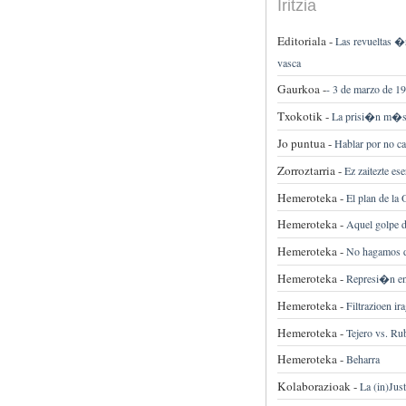
Iritzia
Editoriala -
Las revueltas �r
vasca
Gaurkoa -
-
3 de marzo de 1
Txokotik -
La prisi�n m�s 
Jo puntua -
Hablar por no ca
Zorroztarria -
Ez zaitezte es
Hemeroteka -
El plan de la
Hemeroteka -
Aquel golpe d
Hemeroteka -
No hagamos d
Hemeroteka -
Represi�n en 
Hemeroteka -
Filtrazioen ir
Hemeroteka -
Tejero vs. Ru
Hemeroteka -
Beharra
Kolaborazioak -
La (in)Jus