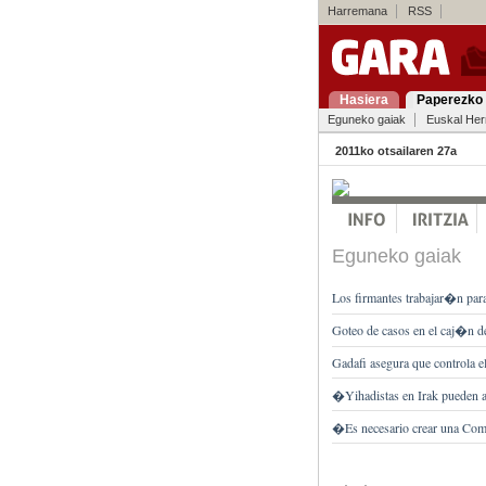
Harremana
RSS
Hasiera
Paperezko 
Eguneko gaiak
Euskal Her
2011ko otsailaren 27a
Eguneko gaiak
Los firmantes trabajar�n para
Goteo de casos en el caj�n d
Gadafi asegura que controla el
�Yihadistas en Irak pueden 
�Es necesario crear una Com