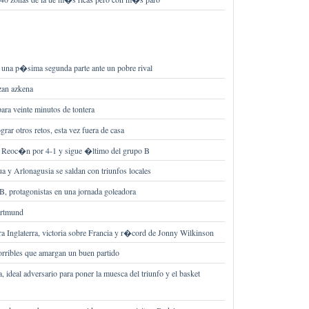
 una p�sima segunda parte ante un pobre rival
zan azkena
ara veinte minutos de tontera
grar otros retos, esta vez fuera de casa
el Reoc�n por 4-1 y sigue �ltimo del grupo B
ua y Arlonagusia se saldan con triunfos locales
, protagonistas en una jornada goleadora
ortmund
ra Inglaterra, victoria sobre Francia y r�cord de Jonny Wilkinson
rribles que amargan un buen partido
 ideal adversario para poner la muesca del triunfo y el basket