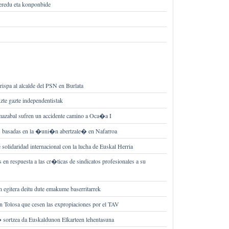
 eredu eta konponbide
ispa al alcalde del PSN en Burlata
zte gazte independentistak
azabal sufren un accidente camino a Oca�a I
les basadas en la �uni�n abertzale� en Nafarroa
olidaridad internacional con la lucha de Euskal Herria
 en respuesta a las cr�ticas de sindicatos profesionales a su
n egitera deitu dute emakume baserritarrek
 Tolosa que cesen las expropiaciones por el TAV
sortzea da Euskaldunon Elkarteen lehentasuna