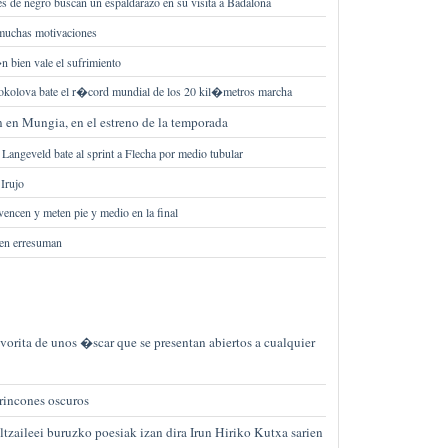
 de negro buscan un espaldarazo en su visita a Badalona
 muchas motivaciones
n bien vale el sufrimiento
okolova bate el r�cord mundial de los 20 kil�metros marcha
 en Mungia, en el estreno de la temporada
 Langeveld bate al sprint a Flecha por medio tubular
 Irujo
vencen y meten pie y medio en la final
aren erresuman
vorita de unos �scar que se presentan abiertos a cualquier
 rincones oscuros
zaileei buruzko poesiak izan dira Irun Hiriko Kutxa sarien