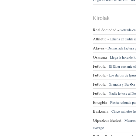
Kirolak
Real Sociedad -
Goleada en
Athletic -
Lehena ez dadila i
Alaves -
Demasiada factura p
Osasuna -
Llega la hora de lo
Futbola -
El Eibar cae ante 
Futbola -
Los derbis de Ipur
Futbola -
Granada y Bar�a B
Futbola -
Nadie le tose al D
Errugbia -
Fiesta redonda pa
Baskonia -
Cinco minutos ho
Gipuzkoa Basket -
Manresa,
average