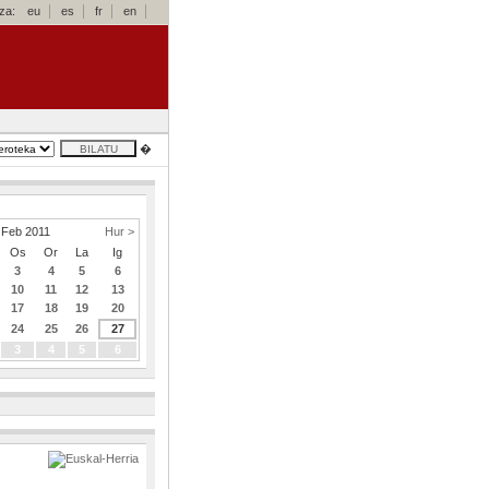
za:
eu
es
fr
en
�
Feb 2011
Hur >
Os
Or
La
Ig
3
4
5
6
10
11
12
13
17
18
19
20
24
25
26
27
3
4
5
6