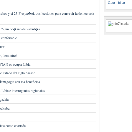
Gaur - bihar
abes y el 23-F espa�ol, dos lecciones para construir la democracia
976, un oc�ano de valent�a
confortable
llar
er, demontre!
 OTAN es ocupar Libia
e Estado del siglo pasado
emagogia con los beneficios
Libia e interrogantes regionales
agazkia
balcaba
ticia como coartada