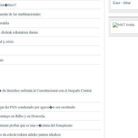
Gaur - bihar
sim�trico?
nente de las multinacionales
raldia
distirak ezkutatzen duena
d y crisis
nio
e derechos enfrenta al Constitucional con el Juzgado Central
ejal del PSN condenado por agresi�n sea sustituido
omingo en Bilbo y en Donostia
uieren probar que es una v�ctima del franquismo
ro da eskola txikien aldeko jaiaren lekukoa