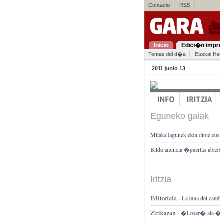
Contacto
RSS
Inicio
Edici�n impr
Temas del d�a
Euskal Her
2011 junio 13
Eguneko gaiak
Milaka lagunek ekin diote eus
Bildu anuncia �puertas abier
Iritzia
Editoriala -
La luna del camb
Zirikazan -
�Loser� ala 