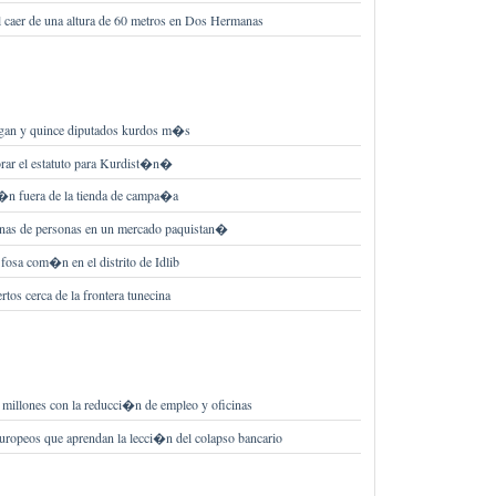
l caer de una altura de 60 metros en Dos Hermanas
gan y quince diputados kurdos m�s
rar el estatuto para Kurdist�n�
n fuera de la tienda de campa�a
enas de personas en un mercado paquistan�
 fosa com�n en el distrito de Idlib
tos cerca de la frontera tunecina
illones con la reducci�n de empleo y oficinas
europeos que aprendan la lecci�n del colapso bancario