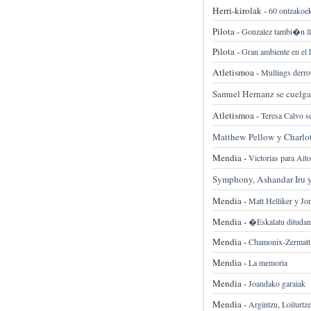
Herri-kirolak -
60 ontzakoek
Pilota -
Gonzalez tambi�n lle
Pilota -
Gran ambiente en el 
Atletismoa -
Mullings derr
Samuel Hernanz se cuelga 
Atletismoa -
Teresa Calvo s
Matthew Pellow y Charlo
Mendia -
Victorias para Ait
Symphony, Ashandar Iru y
Mendia -
Matt Helliker y Jon
Mendia -
�Eskalatu ditudan 
Mendia -
Chamonix-Zermatt, 
Mendia -
La memoria
Mendia -
Joandako garaiak
Mendia -
Argintzu, Loilurtz