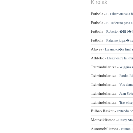
Kirolak
Futbola -
El Eibar vuelve a f
Futbola -
El Tudelano pasa a 
Futbola -
Roberto: �El f�tb
Futbola -
Palermo jugar� su
Alaves -
La ambici�n final n
Athletic -
Elegir entre la Pr
Txirrindularitza -
Wiggins 
Txirrindularitza -
Pardo, Ri
Txirrindularitza -
Vos demu
Txirrindularitza -
Juan Soler
Txirrindularitza -
Tras el s
Bilbao Basket -
Tratando de
Motoziklismoa -
Casey Sto
Automobilismoa -
Button l