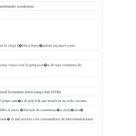
handietarako asmakizuna
ar la vieja f�brica busc�ndole un nuevo uso
l cine vasco con la proyecci�n de una veintena de
etxoek komunitate berria izango dute EITBn
el grupo catal�n de pop-folk que triunfa en las redes sociales
Bilbo el curso �Servicio de comunicaci�n electr�nica�
cionar� el mal servicio a los consumidores de telecomunicaciones