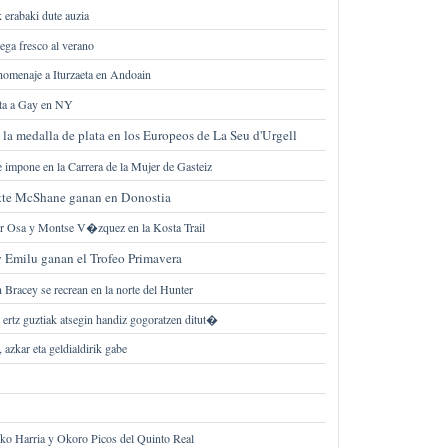
 erabaki dute auzia
ga fresco al verano
homenaje a Iturzaeta en Andoain
ota a Gay en NY
la medalla de plata en los Europeos de La Seu d'Urgell
e impone en la Carrera de la Mujer de Gasteiz
tte McShane ganan en Donostia
or Osa y Montse V�zquez en la Kosta Trail
 Emilu ganan el Trofeo Primavera
 Bracey se recrean en la norte del Hunter
ertz guztiak atsegin handiz gogoratzen ditut�
azkar eta geldialdirik gabe
eko Harria y Okoro Picos del Quinto Real