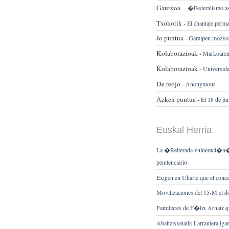
Gaurkoa -
-
�Federalismo a
Txokotik -
El chantaje perma
Jo puntua -
Garaipen mozkor
Kolaborazioak -
Markoaren 
Kolaborazioak -
Universida
De reojo -
Anonymous
Azken puntua -
El 18 de ju
Euskal Herria
La �Reiterada vulneraci�n� d
penitenciario
Exigen en Uharte que el conc
Movilizaciones del 15-M el d
Familiares de F�lix Arnaiz q
Abaltzisketatik Larraulera iga