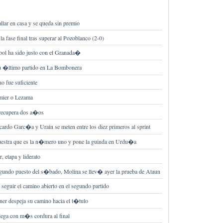
allar en casa y se queda sin premio
la fase final tras superar al Pozoblanco (2-0)
ol ha sido justo con el Granada�
 �ltimo partido en La Bombonera
o fue suficiente
emier o Lezama
recupera dos a�os
cardo Garc�a y Urain se meten entre los diez primeros al sprint
estra que es la n�mero uno y pone la guinda en Urdu�a
, etapa y liderato
egundo puesto del s�bado, Molina se llev� ayer la prueba de Ataun
 seguir el camino abierto en el segundo partido
ner despeja su camino hacia el t�tulo
lega con m�s cordura al final