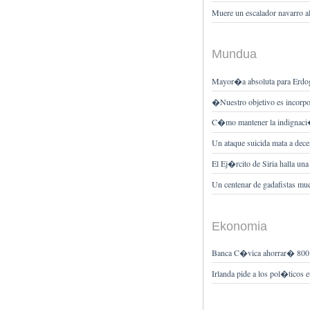
Muere un escalador navarro a
Mundua
Mayor�a absoluta para Erdo
�Nuestro objetivo es incorpo
C�mo mantener la indignaci�
Un ataque suicida mata a dec
El Ej�rcito de Siria halla una
Un centenar de gadafistas muer
Ekonomia
Banca C�vica ahorrar� 800 m
Irlanda pide a los pol�ticos 