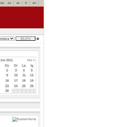
oma:
eu
es
fr
en
�
Jun 2011
Hur >
z
Os
Or
La
Ig
2
3
4
5
9
10
11
12
5
16
17
18
19
2
23
24
25
26
9
30
1
2
3