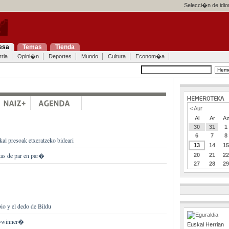
Selecci�n de idi
esa
Temas
Tienda
ria
Opini�n
Deportes
Mundo
Cultura
Econom�a
< Aur
Al
Ar
A
30
31
1
6
7
8
kal presoak etxeratzeko bideari
13
14
1
tas de par en par�
20
21
2
27
28
2
io y el dedo de Bildu
�winner�
Euskal Herrian