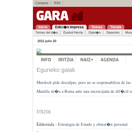
Contacto
RSS
Inicio
Edici�n impresa
Temas
Tienda
Temas del d�a
Euskal Herria
Opini�n
Deportes
Mun
2011 julio 20
Eguneko gaiak
Murdoch pide disculpas, pero no se responsabiliza de las
Munilla sit�a a Roma ante una encrucijada de dif�cil 
Iritzia
Editoriala -
Estrategia de Estado y obsesi�n personal