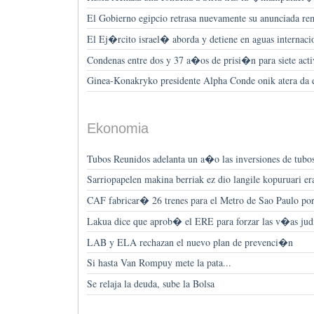
El Gobierno egipcio retrasa nuevamente su anunciada r
El Ej�rcito israel� aborda y detiene en aguas internac
Condenas entre dos y 37 a�os de prisi�n para siete activ
Ginea-Konakryko presidente Alpha Conde onik atera da es
Ekonomia
Tubos Reunidos adelanta un a�o las inversiones de tubos
Sarriopapelen makina berriak ez dio langile kopuruari e
CAF fabricar� 26 trenes para el Metro de Sao Paulo por
Lakua dice que aprob� el ERE para forzar las v�as judi
LAB y ELA rechazan el nuevo plan de prevenci�n
Si hasta Van Rompuy mete la pata...
Se relaja la deuda, sube la Bolsa