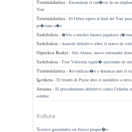
Txirrindularitza -
Encuentran el cad�ver de un emplead
Tour
Txirrindularitza -
El Orbea espera al final del Tour para 
pr�ximo a�o
Saskibaloia -
�Veo a muchos buenos jugadores j�vene
Saskibaloia -
Acuerdo definitivo sobre el marco de con
Gipuzkoa Basket -
Sito Alonso, nuevo entrenador dono
Saskibaloia -
Txus Vidorreta seguir� ejerciendo de ent
Txirrindularitza -
Reivindicaci�n y denuncia ante el re
Igeriketa -
El triunfo de Payne abre el medallero a otros 
Arrauna -
El procedimiento definitivo contra Urdaibai e
octubre
Kultura
Tesoros guardados en frasco peque�o