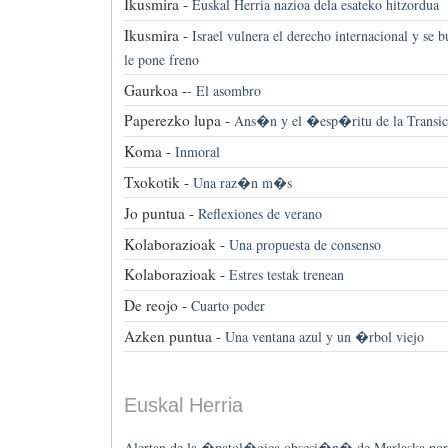
Ikusmira -
Euskal Herria nazioa dela esateko hitzordua
Ikusmira -
Israel vulnera el derecho internacional y se
le pone freno
Gaurkoa -
-
El asombro
Paperezko lupa -
Ans�n y el �esp�ritu de la Trans
Koma -
Inmoral
Txokotik -
Una raz�n m�s
Jo puntua -
Reflexiones de verano
Kolaborazioak -
Una propuesta de consenso
Kolaborazioak -
Estres testak trenean
De reojo -
Cuarto poder
Azken puntua -
Una ventana azul y un �rbol viejo
Euskal Herria
Alertan de la �patol�gica obsesi�n� de Marlaska por 