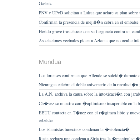
Gasteiz
PNV y UPyD solicitan a Lakua que aclare su plan sobre
Confirman la presencia de mejill�n cebra en el embalse
Herido grave tras chocar con su furgoneta contra un ca
Asociaciones vecinales piden a Azkuna que no oculte i
Mundua
Los forenses confirman que Allende se suicid� durante e
Nicaragua celebra el doble aniversario de la revoluci�n 
La A.N. archiva la causa sobre la intoxicaci�n con ja
Ch�vez se muestra con �optimismo insuperable en la ba
EEUU contacta en T�nez con el r�gimen libio y nuevo f
rebeldes
Los islamistas tunecinos condenan la �violencia�
Rusia rechaza una condena a Siria tras la �manipulaci