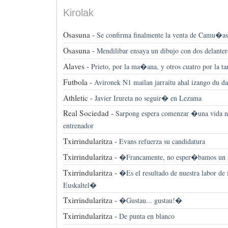
Kirolak
Osasuna -
Se confirma finalmente la venta de Camu�as
Osasuna -
Mendilibar ensaya un dibujo con dos delanter
Alaves -
Prieto, por la ma�ana, y otros cuatro por la ta
Futbola -
Avironek N1 mailan jarraitu ahal izango du da
Athletic -
Javier Irureta no seguir� en Lezama
Real Sociedad -
Sarpong espera comenzar �una vida 
entrenador
Txirrindularitza -
Evans refuerza su candidatura
Txirrindularitza -
�Francamente, no esper�bamos un
Txirrindularitza -
�Es el resultado de nuestra labor d
Euskaltel�
Txirrindularitza -
�Gustau... gustau!�
Txirrindularitza -
De punta en blanco