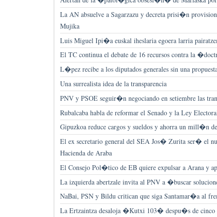
La AN absuelve a Sagarzazu y decreta prisi�n provision
Mujika
Luis Miguel Ipi�a euskal iheslaria egoera larria pairatze
El TC continua el debate de 16 recursos contra la �doc
L�pez recibe a los diputados generales sin una propuesta
Una surrealista idea de la transparencia
PNV y PSOE seguir�n negociando en setiembre las tran
Rubalcaba habla de reformar el Senado y la Ley Electora
Gipuzkoa reduce cargos y sueldos y ahorra un mill�n de
El ex secretario general del SEA Jos� Zurita ser� el nu
Hacienda de Araba
El Consejo Pol�tico de EB quiere expulsar a Arana y apo
La izquierda abertzale invita al PNV a �buscar solucio
NaBai, PSN y Bildu critican que siga Santamar�a al fre
La Ertzaintza desaloja �Kutxi 103� despu�s de cinc