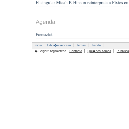
El singular Micah P. Hinson reinterpreta a Pixies en
Agenda
Farmaziak
Inicio
Edici�n impresa
Temas
Tienda
� Baigorri Argitaletxea
Contacto
Qui�nes somos
Publicid