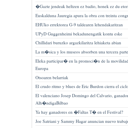
�Gazte jendeak heltzen ez badio, honek ez du et
Euskalduna Jauregia apura la obra con treinta cong
EHUko errektorea G-9 taldearen lehendakaritzan
UPyD Guggenheimi bekadunengatik kontu eske
Chillidari buruzko argazkilaritza lehiaketa abian
La m�sica y los museos absorben una tercera parte
Eleka participar� en la promoci�n de la movilidad
Europa
Otsoaren belarriak
El crudo ritmo y blues de Eric Burdon cierra el c
El valenciano Josep Domingo del Calvario, ganador
Alh�ndigaBilbao
Ya hay ganadores en �Faltas T� en el Festival?
Joe Satriani y Sammy Hagar anuncian nuevo trabaj