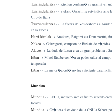
Txirrindularitza
->
Kirchen confirm� su gran nivel an
Txirrindularitza
->
Stefano Garzelli se reivindica ante 
Giro de Italia
Txirrindularitza
->
La fuerza de Vos desborda a Arndt e
en la Flecha
Herri-kirolak
->
Amikuze, Baigorri eta Donamartiri, fin
Xakea
->
Galtzagorri, campeon de Bizkaia de r�pidas
Alaves
->
La duda de Lacen crea un gran problema a 
Eibar
->
Mikel Etxabe conf�a en poder saltar al campo a
temporada
Eibar
->
La mejor�a cul� no fue suficiente para inclina
Mundua
Mundua
->
EEUU, inquieto ante el futuro acuerdo entr
locales
Mundua
->
Cr�ticas al enviado de la ONU a Sahara por