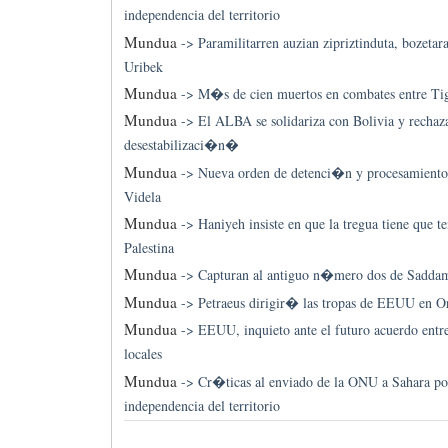
independencia del territorio
Mundua
->
Paramilitarren auzian zipriztinduta, bozetara
Uribek
Mundua
->
M�s de cien muertos en combates entre Ti
Mundua
->
El ALBA se solidariza con Bolivia y rechaz
desestabilizaci�n�
Mundua
->
Nueva orden de detenci�n y procesamiento 
Videla
Mundua
->
Haniyeh insiste en que la tregua tiene que t
Palestina
Mundua
->
Capturan al antiguo n�mero dos de Sadda
Mundua
->
Petraeus dirigir� las tropas de EEUU en O
Mundua
->
EEUU, inquieto ante el futuro acuerdo entr
locales
Mundua
->
Cr�ticas al enviado de la ONU a Sahara por
independencia del territorio