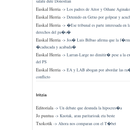
salatu dute Donostian
Euskal Herria
->
Los padres de Aitor y Oihane Aginako
Euskal Herria
->
Detenido en Getxo por golpear y acuc
Euskal Herria
->
�Ese tribunal es parte interesada en 
derechos del pa�s�
Euskal Herria
->
Jos� Luis Bilbao afirma que la f�rmu
�caducada y acabada�
Euskal Herria
->
Larran-Large no dimitir� pese a la e
del PS
Euskal Herria
->
EA y LAB abogan por abordar las ra�
conflicto
Iritzia
Editoriala
->
Un debate que desnuda la hipocres�a
Jo puntua
->
Kuotak, arau paritarioak eta beste
Txokotik
->
Ahora nos comparan con el T�bet