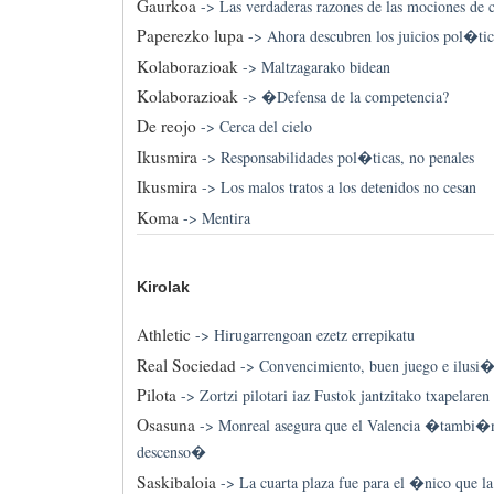
Gaurkoa
->
Las verdaderas razones de las mociones de 
Paperezko lupa
->
Ahora descubren los juicios pol�ti
Kolaborazioak
->
Maltzagarako bidean
Kolaborazioak
->
�Defensa de la competencia?
De reojo
->
Cerca del cielo
Ikusmira
->
Responsabilidades pol�ticas, no penales
Ikusmira
->
Los malos tratos a los detenidos no cesan
Koma
->
Mentira
Kirolak
Athletic
->
Hirugarrengoan ezetz errepikatu
Real Sociedad
->
Convencimiento, buen juego e ilusi
Pilota
->
Zortzi pilotari iaz Fustok jantzitako txapelaren 
Osasuna
->
Monreal asegura que el Valencia �tambi�n 
descenso�
Saskibaloia
->
La cuarta plaza fue para el �nico que l