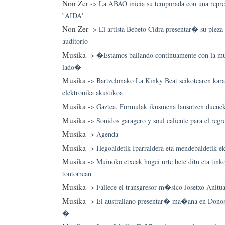
Non Zer
->
La ABAO inicia su temporada con una repre
`AIDA'
Non Zer
->
El artista Bebeto Cidra presentar� su pie
auditorio
Musika
->
�Estamos bailando continuamente con la mue
lado�
Musika
->
Bartzelonako La Kinky Beat seikotearen kara
elektronika akustikoa
Musika
->
Gaztea. Formulak ikusmena lausotzen duene
Musika
->
Sonidos garagero y soul caliente para el reg
Musika
->
Agenda
Musika
->
Hegoaldetik Iparraldera eta mendebaldetik ek
Musika
->
Muinoko etxeak hogei urte bete ditu eta tinko
tontorrean
Musika
->
Fallece el transgresor m�sico Josetxo Anitu
Musika
->
El australiano presentar� ma�ana en Donos
�