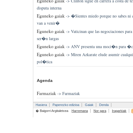
Eguneko gaiak
->
Clinton sigue en carrera a costa de 
disputa interna
Eguneko gaiak
->
�Sientes miedo porque no sabes ni
van a venir�
Eguneko gaiak
->
Vaticinan que las negociaciones para 
ser�n largas
Eguneko gaiak
->
ANV presenta una moci�n para �cen
Eguneko gaiak
->
Miren Azkarate elude asumir cualqui
pol�tica
Agenda
Farmaziak
->
Farmaziak
Hasiera
Paperezko edizioa
Gaiak
Denda
� Baigorri Argitaletxea
Harremana
Nor gara
Iragarkiak