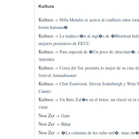
Kultura
Kultura
->
Hilla Medalia se acerca al conflicto entre is
forma humana�
Kultura
->
La traducci�n al ingl�s de �Bitartean held
mejores poemarios de EEUU
Kultura
->
Pase especial de �Un poco de chocolate�,
Antzokia
Kultura
->
Corea del Sur presenta lo mejor de su cine 
festival Animabasauri
Kultura
->
Clint Eastwood, Steven Soderbergh y Wim 
Cannes
Kultura
->
Un Ruiz Zaf�n en el bolso, un clavel en la
viene
Non Zer
->
Gaur
Non Zer
->
Bihar
Non Zer
->
�La columna de los ocho mil�, unas im�ge