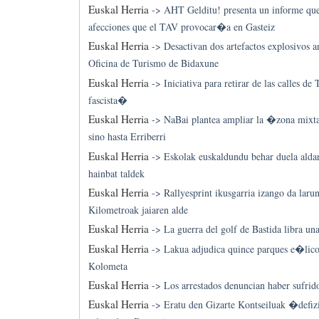
Euskal Herria
->
AHT Gelditu! presenta un informe que
afecciones que el TAV provocar�a en Gasteiz
Euskal Herria
->
Desactivan dos artefactos explosivos a
Oficina de Turismo de Bidaxune
Euskal Herria
->
Iniciativa para retirar de las calles 
fascista�
Euskal Herria
->
NaBai plantea ampliar la �zona mixt
sino hasta Erriberri
Euskal Herria
->
Eskolak euskaldundu behar duela alda
hainbat taldek
Euskal Herria
->
Rallyesprint ikusgarria izango da laru
Kilometroak jaiaren alde
Euskal Herria
->
La guerra del golf de Bastida libra una
Euskal Herria
->
Lakua adjudica quince parques e�lico
Kolometa
Euskal Herria
->
Los arrestados denuncian haber sufrid
Euskal Herria
->
Eratu den Gizarte Kontseiluak �defi