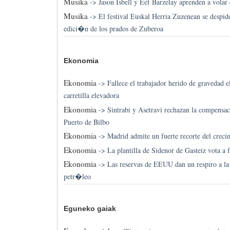
Musika
->
Jason Isbell y Eef Barzelay aprenden a volar 
Musika
->
El festival Euskal Herria Zuzenean se despi
edici�n de los prados de Zuberoa
Ekonomia
Ekonomia
->
Fallece el trabajador herido de gravedad e
carretilla elevadora
Ekonomia
->
Sintrabi y Asetravi rechazan la compensac
Puerto de Bilbo
Ekonomia
->
Madrid admite un fuerte recorte del creci
Ekonomia
->
La plantilla de Sidenor de Gasteiz vota a 
Ekonomia
->
Las reservas de EEUU dan un respiro a la 
petr�leo
Eguneko gaiak