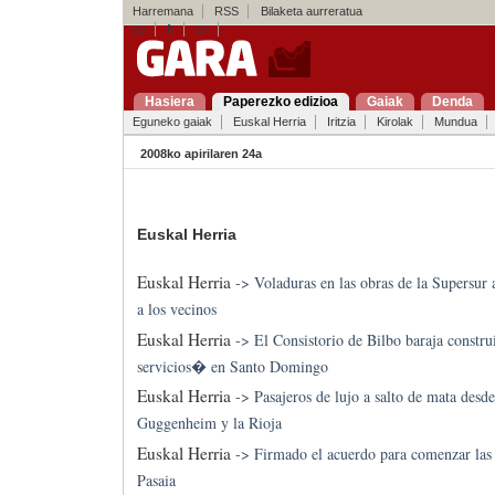
Harremana
RSS
Bilaketa aurreratua
es
fr
en
Hasiera
Paperezko edizioa
Gaiak
Denda
Eguneko gaiak
Euskal Herria
Iritzia
Kirolak
Mundua
2008ko apirilaren 24a
Euskal Herria
Euskal Herria
->
Voladuras en las obras de la Supersu
a los vecinos
Euskal Herria
->
El Consistorio de Bilbo baraja constr
servicios� en Santo Domingo
Euskal Herria
->
Pasajeros de lujo a salto de mata desde
Guggenheim y la Rioja
Euskal Herria
->
Firmado el acuerdo para comenzar las 
Pasaia