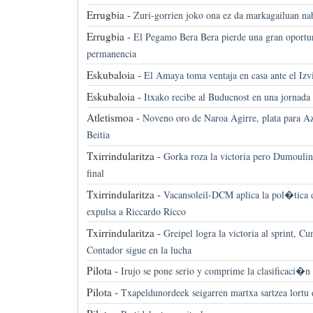
Errugbia -
Zuri-gorrien joko ona ez da markagailuan n
Errugbia -
El Pegamo Bera Bera pierde una gran oportun
permanencia
Eskubaloia -
El Amaya toma ventaja en casa ante el Izv
Eskubaloia -
Itxako recibe al Buducnost en una jornada 
Atletismoa -
Noveno oro de Naroa Agirre, plata para A
Beitia
Txirrindularitza -
Gorka roza la victoria pero Dumoulin 
final
Txirrindularitza -
Vacansoleil-DCM aplica la pol�tica
expulsa a Riccardo Ricco
Txirrindularitza -
Greipel logra la victoria al sprint, 
Contador sigue en la lucha
Pilota -
Irujo se pone serio y comprime la clasificaci�n
Pilota -
Txapeldunordeek seigarren martxa sartzea lortu