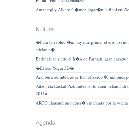
Pilota -
Partidak eta emaitzak
Amantegi y Alvaro G�mez jugar�n la final en Zi
Kultura
�Para la evoluci�n, hay que primar el error, si no
adelante�
Berlinale se rinde al Ir�n de Farhadi, gran cazador
�El oso Yogui 3D�
Aranburu admite que se han ofrecido 80 millones p
Aitzol eta Euskal Pizkundea sortu zuen belaunaldi
2011n
ARCO clausura una edici�n marcada por la vuelta 
Agenda