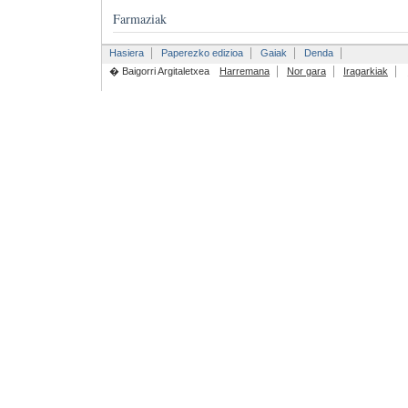
Farmaziak
Hasiera
Paperezko edizioa
Gaiak
Denda
� Baigorri Argitaletxea
Harremana
Nor gara
Iragarkiak