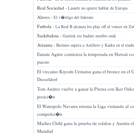
Real Sociedad -
Lasarte no quiere hablar de Europa
Alaves -
El v�rtigo del liderato
Futbola -
La Real B alcanza los play off al vencer en Zu
Saskibaloia -
Guztiek ere badute motibo onik
Arrauna -
Bermeo supera a Astillero y Kaiku en el tradi
Eunate Agirre comienza la temporada en Hawaii c
puesto
El vizcaino Kiyoshi Uematsu gana el bronce en el 
Dusseldorf
Tom Andres vuelve a ganar la Pirena con Iker Ozkoi
posici�n
El Waterpolo Navarra retoma la Liga visitando al col
competici�n
Marlies Child gana la prueba de eslalon y Austria e
Mundial