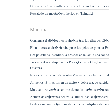
Dos heridos tras arrollar con su coche a un burro en la
Rescatado un monta�ero herido en Txindoki
Mundua
Comienza el di�logo en Bahr�in tras la retira del Ej�rc
El �in crescendo� �rabe pone los pelos de punta a Es
Los palestinos, decididos a obtener en la ONU una cond
Tres muertos al dispersar la Polic�a leal a Gbagbo una p
Ouattara
Nueva orden de arresto contra Musharraf por la muerte d
Al menos 18 muertos en un asalto y doble ataque suicida
Museveni volver� a ser presidente del pa�s, seg�n resu
Acusan de cr�menes contra la Humanidad al �monstr
Berlusconi como s�ntoma de la deriva pol�tica italiana