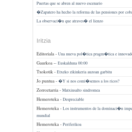
Puertas que se abren al nuevo escenario
�Zapatero ha hecho la reforma de las pensiones por c
La observaci�n que atraves� el lienzo
Iritzia
Editoriala -
Una nueva pol�tica pragm�tica e innovado
Gaurkoa -
-
Euskalduna 00:00
Txokotik -
Etxeko zikinkeria auzoan garbitu
Jo puntua -
�Y si nos comi�semos a los ricos?
Zorroztarria -
Matxinsalto sindromea
Hemeroteka -
Despreciable
Hemeroteka -
Los instrumentos de la dominaci�n imperi
mundial
Hemeroteka -
Periferikoa