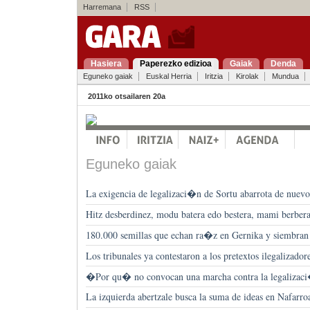
Harremana
RSS
Hasiera
Paperezko edizioa
Gaiak
Denda
Eguneko gaiak
Euskal Herria
Iritzia
Kirolak
Mundua
2011ko otsailaren 20a
Eguneko gaiak
La exigencia de legalizaci�n de Sortu abarrota de nuevo 
Hitz desberdinez, modu batera edo bestera, mami berber
180.000 semillas que echan ra�z en Gernika y siembran 
Los tribunales ya contestaron a los pretextos ilegalizadore
�Por qu� no convocan una marcha contra la legalizac
La izquierda abertzale busca la suma de ideas en Nafarro