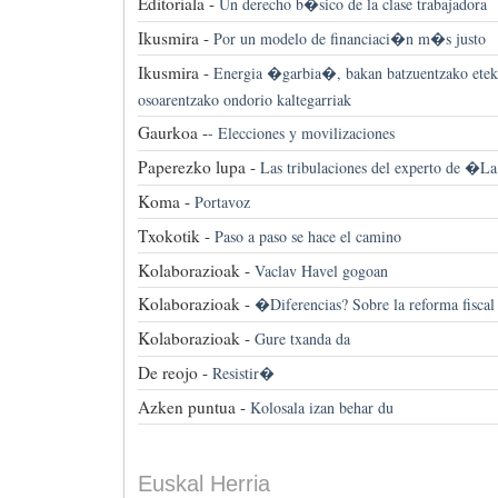
Editoriala -
Un derecho b�sico de la clase trabajadora
Ikusmira -
Por un modelo de financiaci�n m�s justo
Ikusmira -
Energia �garbia�, bakan batzuentzako eteki
osoarentzako ondorio kaltegarriak
Gaurkoa -
-
Elecciones y movilizaciones
Paperezko lupa -
Las tribulaciones del experto de 
Koma -
Portavoz
Txokotik -
Paso a paso se hace el camino
Kolaborazioak -
Vaclav Havel gogoan
Kolaborazioak -
�Diferencias? Sobre la reforma fisca
Kolaborazioak -
Gure txanda da
De reojo -
Resistir�
Azken puntua -
Kolosala izan behar du
Euskal Herria