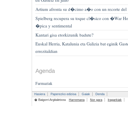
en Gasteiz en julio
Artium afronta su d�cimo a�o con un recorte del
Spielberg recupera su toque cl�sico con �War H
�pica y sentimental
Kantari gisa etorkizunik badute?
Euskal Herria, Katalunia eta Galizia bat eginik Gas
errezitaldian
Agenda
Farmaziak
Hasiera
Paperezko edizioa
Gaiak
Denda
� Baigorri Argitaletxea
Harremana
Nor gara
Iragarkiak