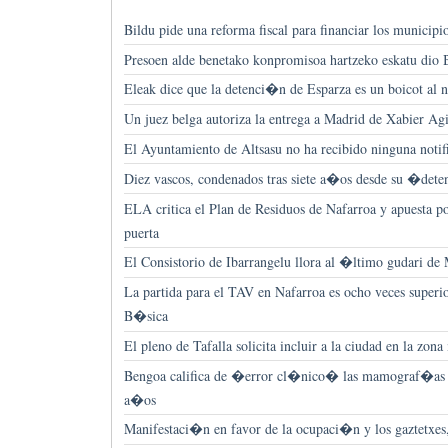
Bildu pide una reforma fiscal para financiar los municipi
Presoen alde benetako konpromisoa hartzeko eskatu dio 
Eleak dice que la detenci�n de Esparza es un boicot al 
Un juez belga autoriza la entrega a Madrid de Xabier Agi
El Ayuntamiento de Altsasu no ha recibido ninguna noti
Diez vascos, condenados tras siete a�os desde su �de
ELA critica el Plan de Residuos de Nafarroa y apuesta po
puerta
El Consistorio de Ibarrangelu llora al �ltimo gudari de
La partida para el TAV en Nafarroa es ocho veces superio
B�sica
El pleno de Tafalla solicita incluir a la ciudad en la zona
Bengoa califica de �error cl�nico� las mamograf�as 
a�os
Manifestaci�n en favor de la ocupaci�n y los gaztetxes,