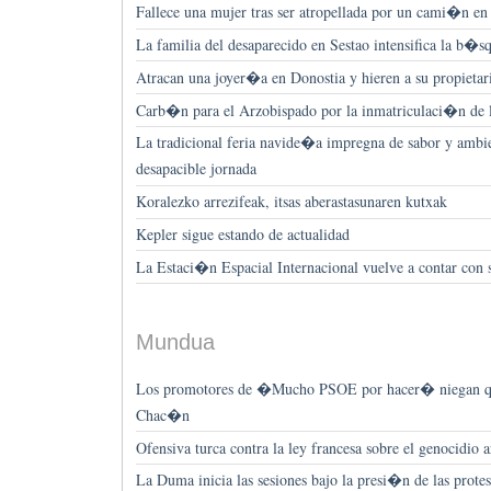
Fallece una mujer tras ser atropellada por un cami�n en
La familia del desaparecido en Sestao intensifica la b�s
Atracan una joyer�a en Donostia y hieren a su propietar
Carb�n para el Arzobispado por la inmatriculaci�n de l
La tradicional feria navide�a impregna de sabor y ambie
desapacible jornada
Koralezko arrezifeak, itsas aberastasunaren kutxak
Kepler sigue estando de actualidad
La Estaci�n Espacial Internacional vuelve a contar con s
Mundua
Los promotores de �Mucho PSOE por hacer� niegan qu
Chac�n
Ofensiva turca contra la ley francesa sobre el genocidio 
La Duma inicia las sesiones bajo la presi�n de las protest