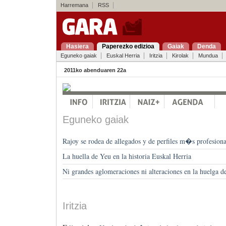
Harremana
RSS
Hasiera
Paperezko edizioa
Gaiak
Denda
Eguneko gaiak
Euskal Herria
Iritzia
Kirolak
Mundua
2011ko abenduaren 22a
Eguneko gaiak
Rajoy se rodea de allegados y de perfiles m�s profesiona
La huella de Yeu en la historia Euskal Herria
Ni grandes aglomeraciones ni alteraciones en la huelga d
Iritzia