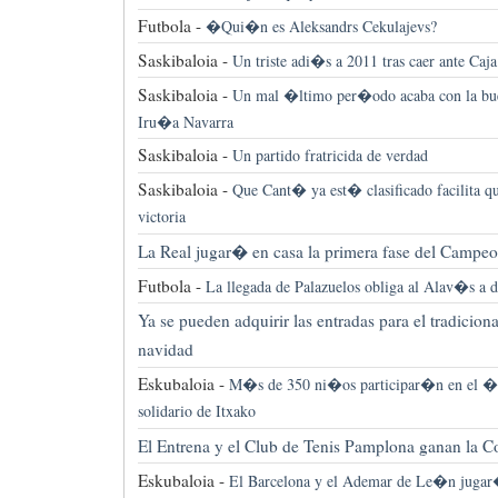
Futbola -
�Qui�n es Aleksandrs Cekulajevs?
Saskibaloia -
Un triste adi�s a 2011 tras caer ante Ca
Saskibaloia -
Un mal �ltimo per�odo acaba con la bu
Iru�a Navarra
Saskibaloia -
Un partido fratricida de verdad
Saskibaloia -
Que Cant� ya est� clasificado facilita q
victoria
La Real jugar� en casa la primera fase del Campe
Futbola -
La llegada de Palazuelos obliga al Alav�s a d
Ya se pueden adquirir las entradas para el tradicio
navidad
Eskubaloia -
M�s de 350 ni�os participar�n en el 
solidario de Itxako
El Entrena y el Club de Tenis Pamplona ganan la 
Eskubaloia -
El Barcelona y el Ademar de Le�n jugar�