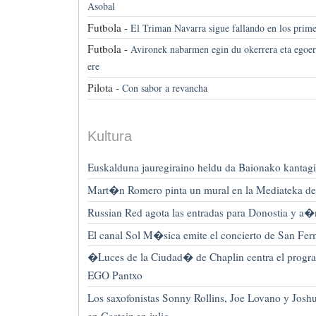
Asobal
Futbola -
El Triman Navarra sigue fallando en los prim
Futbola -
Avironek nabarmen egin du okerrera eta egoera
ere
Pilota -
Con sabor a revancha
Kultura
Euskalduna jauregiraino heldu da Baionako kantagi
Mart�n Romero pinta un mural en la Mediateka d
Russian Red agota las entradas para Donostia y a�
El canal Sol M�sica emite el concierto de San Fer
�Luces de la Ciudad� de Chaplin centra el progra
EGO Pantxo
Los saxofonistas Sonny Rollins, Joe Lovano y Jo