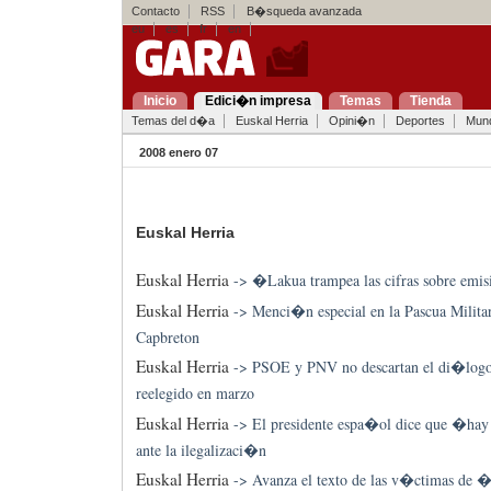
Contacto
RSS
B�squeda avanzada
eu
es
fr
en
Inicio
Edici�n impresa
Temas
Tienda
Temas del d�a
Euskal Herria
Opini�n
Deportes
Mun
2008 enero 07
Euskal Herria
Euskal Herria
->
�Lakua trampea las cifras sobre emi
Euskal Herria
->
Menci�n especial en la Pascua Militar
Capbreton
Euskal Herria
->
PSOE y PNV no descartan el di�logo 
reelegido en marzo
Euskal Herria
->
El presidente espa�ol dice que �hay 
ante la ilegalizaci�n
Euskal Herria
->
Avanza el texto de las v�ctimas de 