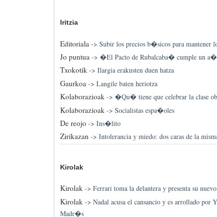
Iritzia
Editoriala
->
Subir los precios b�sicos para mantener lo
Jo puntua
->
�El Pacto de Rubalcaba� cumple un a
Txokotik
->
Ilargia erakusten duen hatza
Gaurkoa
->
Langile baten heriotza
Kolaborazioak
->
�Qu� tiene que celebrar la clase ob
Kolaborazioak
->
Socialistas espa�oles
De reojo
->
Ins�lito
Zirikazan
->
Intolerancia y miedo: dos caras de la mis
Kirolak
Kirolak
->
Ferrari toma la delantera y presenta su nuev
Kirolak
->
Nadal acusa el cansancio y es arrollado por Y
Madr�s