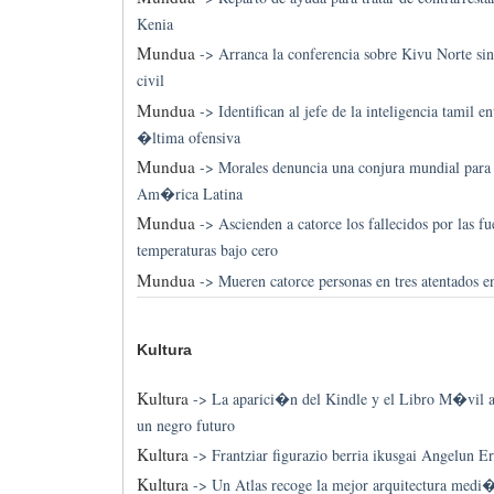
Kenia
Mundua
->
Arranca la conferencia sobre Kivu Norte sin
civil
Mundua
->
Identifican al jefe de la inteligencia tamil e
�ltima ofensiva
Mundua
->
Morales denuncia una conjura mundial para
Am�rica Latina
Mundua
->
Ascienden a catorce los fallecidos por las fu
temperaturas bajo cero
Mundua
->
Mueren catorce personas en tres atentados 
Kultura
Kultura
->
La aparici�n del Kindle y el Libro M�vil ab
un negro futuro
Kultura
->
Frantziar figurazio berria ikusgai Angelun E
Kultura
->
Un Atlas recoge la mejor arquitectura medi�