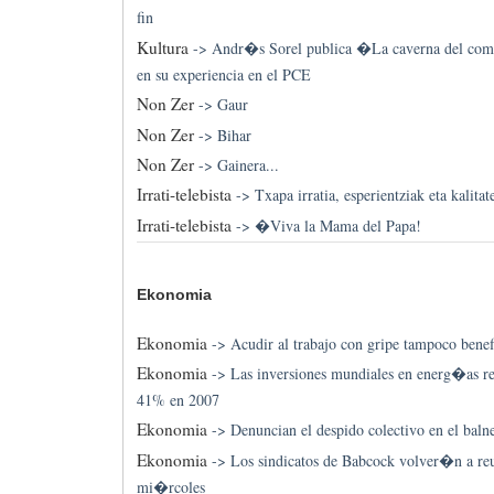
fin
Kultura
->
Andr�s Sorel publica �La caverna del co
en su experiencia en el PCE
Non Zer
->
Gaur
Non Zer
->
Bihar
Non Zer
->
Gainera...
Irrati-telebista
->
Txapa irratia, esperientziak eta kalita
Irrati-telebista
->
�Viva la Mama del Papa!
Ekonomia
Ekonomia
->
Acudir al trabajo con gripe tampoco benef
Ekonomia
->
Las inversiones mundiales en energ�as re
41% en 2007
Ekonomia
->
Denuncian el despido colectivo en el bal
Ekonomia
->
Los sindicatos de Babcock volver�n a reu
mi�rcoles