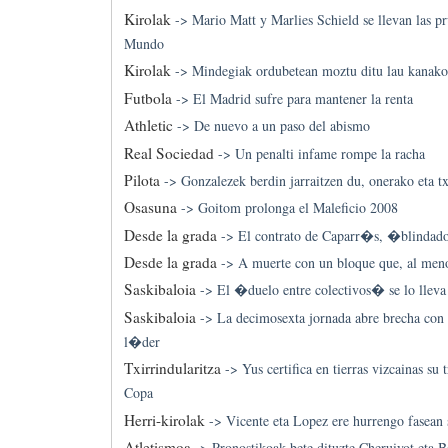
Kirolak
->
Mario Matt y Marlies Schield se llevan las p
Mundo
Kirolak
->
Mindegiak ordubetean moztu ditu lau kanako
Futbola
->
El Madrid sufre para mantener la renta
Athletic
->
De nuevo a un paso del abismo
Real Sociedad
->
Un penalti infame rompe la racha
Pilota
->
Gonzalezek berdin jarraitzen du, onerako eta t
Osasuna
->
Goitom prolonga el Maleficio 2008
Desde la grada
->
El contrato de Caparr�s, �blindad
Desde la grada
->
A muerte con un bloque que, al meno
Saskibaloia
->
El �duelo entre colectivos� se lo lleva
Saskibaloia
->
La decimosexta jornada abre brecha con
l�der
Txirrindularitza
->
Yus certifica en tierras vizcainas su 
Copa
Herri-kirolak
->
Vicente eta Lopez ere hurrengo fasean 
Atletismoa
->
Pronostikoak bete dituzte Cheruiyot eta 