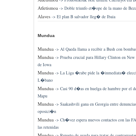
Atletismoa
->
Doble triunfo et�ope de la mano de Bez
Alaves
->
El plan B salvador lleg� de Ibaia
Mundua
Mundua
->
Al Qaeda llama a recibir a Bush con bomba
Mundua
->
Prueba crucial para Hillary Clinton en New 
de Iowa
Mundua
->
La Liga �rabe pide la �inmediata� elecci
L�bano
Mundua
->
Casi 90 d�as en huelga de hambre por el der
Mapu
Mundua
->
Saakashvili gana en Georgia entre denuncias
oposici�n
Mundua
->
Ch�vez espera nuevos contactos con las FA
las retenidas
Mundua
->
Reparto de ayuda para tratar de contrarrestar