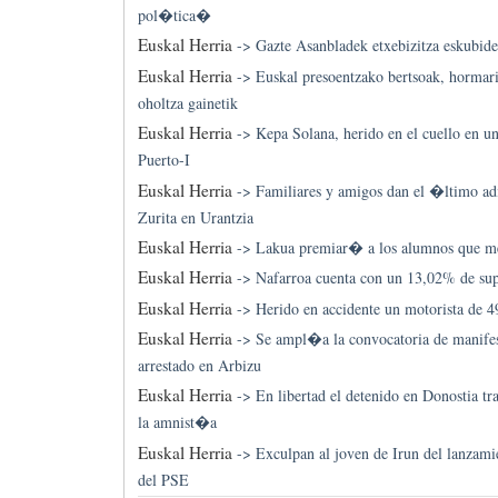
pol�tica�
Euskal Herria
->
Gazte Asanbladek etxebizitza eskubide
Euskal Herria
->
Euskal presoentzako bertsoak, hormari
oholtza gainetik
Euskal Herria
->
Kepa Solana, herido en el cuello en u
Puerto-I
Euskal Herria
->
Familiares y amigos dan el �ltimo a
Zurita en Urantzia
Euskal Herria
->
Lakua premiar� a los alumnos que me
Euskal Herria
->
Nafarroa cuenta con un 13,02% de supe
Euskal Herria
->
Herido en accidente un motorista de 
Euskal Herria
->
Se ampl�a la convocatoria de manifes
arrestado en Arbizu
Euskal Herria
->
En libertad el detenido en Donostia tr
la amnist�a
Euskal Herria
->
Exculpan al joven de Irun del lanzamie
del PSE