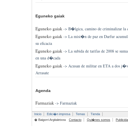
Eguneko gaiak
Eguneko gaiak
->
B�lgica, camino de criminalizar la 
Eguneko gaiak
->
La misi�n de paz en Darfur acumula
su eficacia
Eguneko gaiak
->
La subida de tarifas de 2008 se sum
en una d�cada
Eguneko gaiak
->
Acusan de militar en ETA a dos j�v
Arrasate
Agenda
Farmaziak
->
Farmaziak
Inicio
Edici�n impresa
Temas
Tienda
� Baigorri Argitaletxea
Contacto
Qui�nes somos
Publicid