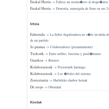
Euskal Herria
->
Fallece un monta�ero al despe�arse 
Euskal Herria
->
Donostia, sumergida de lleno en sus 
Iritzia
Editoriala
->
La fiebre ilegalizadora no s�lo invalida 
de un partido
Jo puntua
->
Colaboradores (presuntamente)
Txokotik
->
Entre nobles, fascistas y pusil�nimes
Gaurkoa
->
Retazos
Kolaborazioak
->
Presoetatik haratago
Kolaborazioak
->
Los �bolos del sistema
Zorroztarria
->
Hurbileko danbor hotsak
De reojo
->
Obesidad
Kirolak