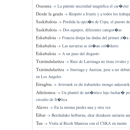
Osasuna
->
La patente necesidad magnifica el car�cter 
Desde la grada
->
Respeto a Iriarte y a todos los trabaj
Saskibaloia
->
Perdida la opci�n de Copa, el puesto de
Saskibaloia
->
Dos equipos, diferentes categor�as
Eskubaloia
->
Francia disipa las dudas del primer d�
Eskubaloia
->
Las navarras se sit�an col�deres
Eskubaloia
->
A un paso del disgusto
Txirrindularitza
->
Ruiz de Larrinaga no tiene rivales y
Txirrindularitza
->
Iturriaga y Anzizar, pese a ser debuta
en Los Angeles
Errugbia
->
Avironek ez du irabazteko inongo aukerarik
Atletismoa
->
Un plantel de aut�ntico lujo luchar� por 
circuito de It�lica
Alaves
->
En la misma piedra una y otra vez
Eibar
->
Berehalako helburua, ekar dezakeen sariaren au
Tau
->
Visita al Ricoh Manresa con el CSKA en mente