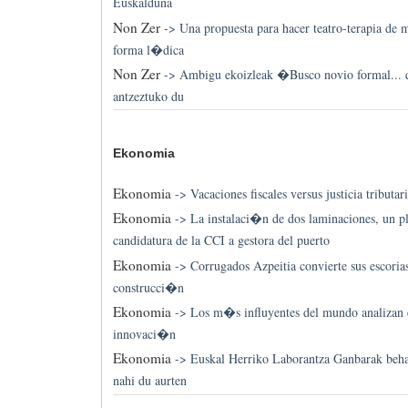
Euskalduna
Non Zer
->
Una propuesta para hacer teatro-terapia de 
forma l�dica
Non Zer
->
Ambigu ekoizleak �Busco novio formal...
antzeztuko du
Ekonomia
Ekonomia
->
Vacaciones fiscales versus justicia tributar
Ekonomia
->
La instalaci�n de dos laminaciones, un pl
candidatura de la CCI a gestora del puerto
Ekonomia
->
Corrugados Azpeitia convierte sus escoria
construcci�n
Ekonomia
->
Los m�s influyentes del mundo analizan 
innovaci�n
Ekonomia
->
Euskal Herriko Laborantza Ganbarak beh
nahi du aurten