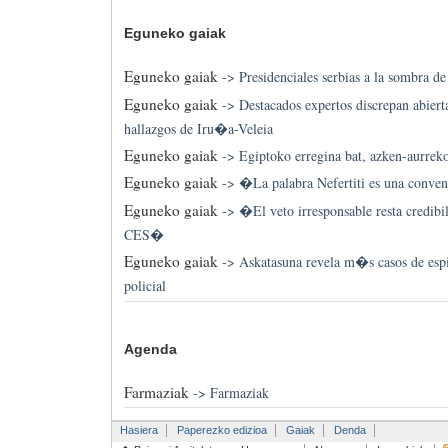
Eguneko gaiak
Eguneko gaiak
->
Presidenciales serbias a la sombra d
Eguneko gaiak
->
Destacados expertos discrepan abiert
hallazgos de Iru�a-Veleia
Eguneko gaiak
->
Egiptoko erregina bat, azken-aurreko
Eguneko gaiak
->
�La palabra Nefertiti es una con
Eguneko gaiak
->
�El veto irresponsable resta credibil
CES�
Eguneko gaiak
->
Askatasuna revela m�s casos de esp
policial
Agenda
Farmaziak
->
Farmaziak
Hasiera
Paperezko edizioa
Gaiak
Denda