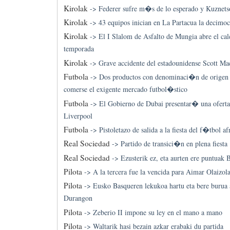
Kirolak
->
Federer sufre m�s de lo esperado y Kuznets
Kirolak
->
43 equipos inician en La Partacua la decimo
Kirolak
->
El I Slalom de Asfalto de Mungia abre el cal
temporada
Kirolak
->
Grave accidente del estadounidense Scott Ma
Futbola
->
Dos productos con denominaci�n de origen 
comerse el exigente mercado futbol�stico
Futbola
->
El Gobierno de Dubai presentar� una oferta
Liverpool
Futbola
->
Pistoletazo de salida a la fiesta del f�tbol af
Real Sociedad
->
Partido de transici�n en plena fiesta
Real Sociedad
->
Ezusterik ez, eta aurten ere puntuak B
Pilota
->
A la tercera fue la vencida para Aimar Olaizol
Pilota
->
Eusko Basqueren lekukoa hartu eta bere burua 
Durangon
Pilota
->
Zeberio II impone su ley en el mano a mano
Pilota
->
Waltarik hasi bezain azkar erabaki du partida