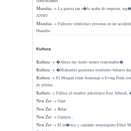
contrincantes
Mundua
->
La guerra tan s�lo acaba de empezar, seg
ANSO
Mundua
->
Fallecen veinticinco personas en un acciden
Huambo
Kultura
Kultura
->
�Ahora me siento menos responsable�
Kultura
->
�Hizkuntza guztietara itzultzeko beharra du
Kultura
->
El Morgan rinde homenaje a Irving Penn con 
de artistas
Kultura
->
Fallece el escultor azkoitiarra Joxe Alberdi
Non Zer
->
Gaur
Non Zer
->
Bihar
Non Zer
->
Gainera...
Non Zer
->
El m�sico y cantante neoyorquino Elliot M