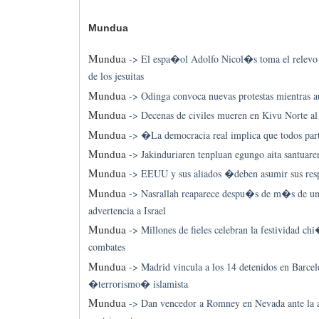
Mundua
Mundua
->
El espa�ol Adolfo Nicol�s toma el relevo 
de los jesuitas
Mundua
->
Odinga convoca nuevas protestas mientras 
Mundua
->
Decenas de civiles mueren en Kivu Norte a
Mundua
->
�La democracia real implica que todos pa
Mundua
->
Jakinduriaren tenpluan egungo aita santuar
Mundua
->
EEUU y sus aliados �deben asumir sus res
Mundua
->
Nasrallah reaparece despu�s de m�s de un
advertencia a Israel
Mundua
->
Millones de fieles celebran la festividad ch
combates
Mundua
->
Madrid vincula a los 14 detenidos en Barcel
�terrorismo� islamista
Mundua
->
Dan vencedor a Romney en Nevada ante la a