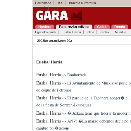
Harremana
RSS
Bilaketa aurreratua
es
fr
en
Hasiera
Paperezko edizioa
Gaiak
Denda
Eguneko gaiak
Euskal Herria
Iritzia
Kirolak
Mundua
2008ko urtarrilaren 20a
Euskal Herria
Euskal Herria
->
Danborrada
Euskal Herria
->
El Ayuntamiento de Muskiz se posicion
de coque de Petronor
Euskal Herria
->
El parque de la Taconera acoger� el 
de la fiesta de Sortzen-Ikasbatuaz
Euskal Herria
->
�Bizkaia tiene que liderar la modern
Euskal Herria
->
ANV: �En marzo debemos decir no a 
cambio pol�tico�