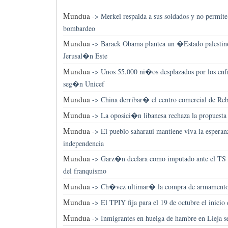
Mundua
->
Merkel respalda a sus soldados y no permite
bombardeo
Mundua
->
Barack Obama plantea un �Estado palestin
Jerusal�n Este
Mundua
->
Unos 55.000 ni�os desplazados por los enf
seg�n Unicef
Mundua
->
China derribar� el centro comercial de Re
Mundua
->
La oposici�n libanesa rechaza la propuesta 
Mundua
->
El pueblo saharaui mantiene viva la esperanz
independencia
Mundua
->
Garz�n declara como imputado ante el TS po
del franquismo
Mundua
->
Ch�vez ultimar� la compra de armament
Mundua
->
El TPIY fija para el 19 de octubre el inicio 
Mundua
->
Inmigrantes en huelga de hambre en Lieja se