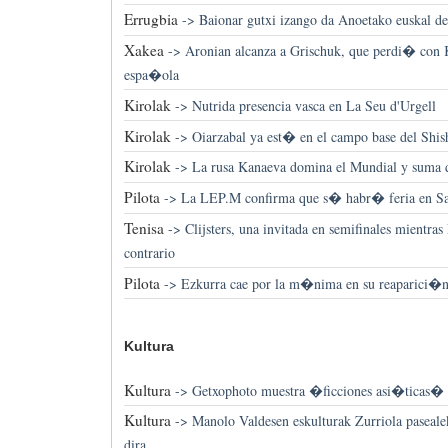
Errugbia
->
Baionar gutxi izango da Anoetako euskal de
Xakea
->
Aronian alcanza a Grischuk, que perdi� con K
espa�ola
Kirolak
->
Nutrida presencia vasca en La Seu d'Urgell
Kirolak
->
Oiarzabal ya est� en el campo base del Shi
Kirolak
->
La rusa Kanaeva domina el Mundial y suma 
Pilota
->
La LEP.M confirma que s� habr� feria en S
Tenisa
->
Clijsters, una invitada en semifinales mientras
contrario
Pilota
->
Ezkurra cae por la m�nima en su reaparici�n
Kultura
Kultura
->
Getxophoto muestra �ficciones asi�ticas� e
Kultura
->
Manolo Valdesen eskulturak Zurriola paseale
dira