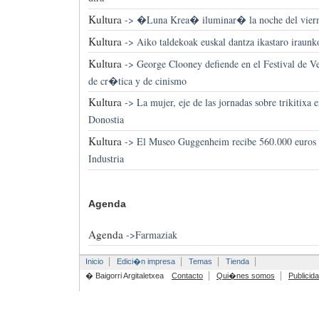
Kultura
->
�Luna Krea� iluminar� la noche del viern
Kultura
->
Aiko taldekoak euskal dantza ikastaro iraunko
Kultura
->
George Clooney defiende en el Festival de V
de cr�tica y de cinismo
Kultura
->
La mujer, eje de las jornadas sobre trikitixa e
Donostia
Kultura
->
El Museo Guggenheim recibe 560.000 euros d
Industria
Agenda
Agenda
->
Farmaziak
Inicio
Edici�n impresa
Temas
Tienda
� Baigorri Argitaletxea
Contacto
Qui�nes somos
Publicid