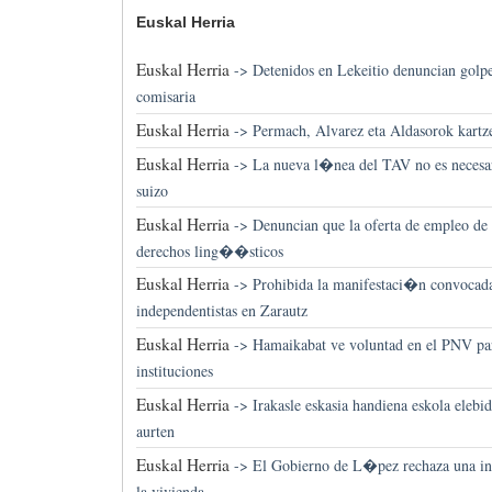
Euskal Herria
Euskal Herria
->
Detenidos en Lekeitio denuncian golp
comisaria
Euskal Herria
->
Permach, Alvarez eta Aldasorok kartze
Euskal Herria
->
La nueva l�nea del TAV no es necesar
suizo
Euskal Herria
->
Denuncian que la oferta de empleo de 
derechos ling��sticos
Euskal Herria
->
Prohibida la manifestaci�n convocad
independentistas en Zarautz
Euskal Herria
->
Hamaikabat ve voluntad en el PNV para
instituciones
Euskal Herria
->
Irakasle eskasia handiena eskola elebi
aurten
Euskal Herria
->
El Gobierno de L�pez rechaza una inic
la vivienda