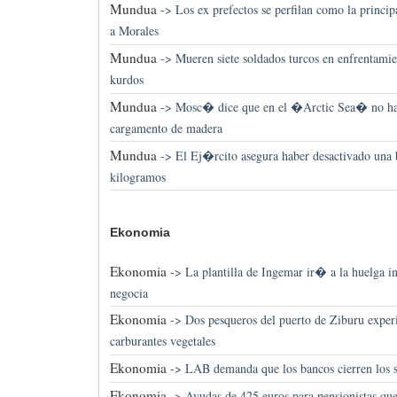
Mundua
->
Los ex prefectos se perfilan como la principa
a Morales
Mundua
->
Mueren siete soldados turcos en enfrentamie
kurdos
Mundua
->
Mosc� dice que en el �Arctic Sea� no hay
cargamento de madera
Mundua
->
El Ej�rcito asegura haber desactivado una
kilogramos
Ekonomia
Ekonomia
->
La plantilla de Ingemar ir� a la huelga in
negocia
Ekonomia
->
Dos pesqueros del puerto de Ziburu expe
carburantes vegetales
Ekonomia
->
LAB demanda que los bancos cierren los
Ekonomia
->
Ayudas de 425 euros para pensionistas que