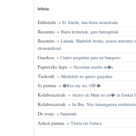
Iritzia
Editoriala
->
El Alarde, una fiesta secuestrada
Ikusmira
->
Haien krimenak, gure hutsegiteak
Ikusmira
->
Lakuak, Madrilek bezala, arazoa atzeratuz eg
ekonomikoari
Gaurkoa
->
Cuatro preguntas para un banquero
Paperezko lupa
->
Necesitan mucho m�s
Txokotik
->
Micheletti no quiere guayabas
Jo puntua
->
�Kiss my ass, GB!�
Kolaborazioak
->
Arenys de Munt no est� en Euskal H
Kolaborazioak
->
Jai Bus. Nire hamargarren urtebetetz
De reojo
->
Imputado
Azken puntua
->
Txoria eta l'estaca