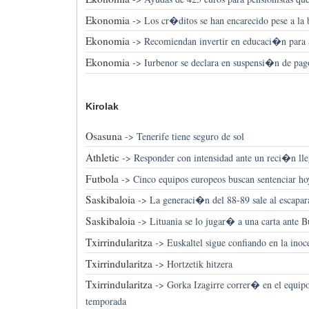
Ekonomia
->
Los cr�ditos se han encarecido pese a la 
Ekonomia
->
Recomiendan invertir en educaci�n para at
Ekonomia
->
Iurbenor se declara en suspensi�n de pag
Kirolak
Osasuna
->
Tenerife tiene seguro de sol
Athletic
->
Responder con intensidad ante un reci�n ll
Futbola
->
Cinco equipos europeos buscan sentenciar hoy
Saskibaloia
->
La generaci�n del 88-89 sale al escapar
Saskibaloia
->
Lituania se lo jugar� a una carta ante B
Txirrindularitza
->
Euskaltel sigue confiando en la inoc
Txirrindularitza
->
Hortzetik hitzera
Txirrindularitza
->
Gorka Izagirre correr� en el equip
temporada