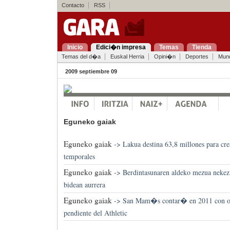
Contacto
RSS
Inicio
Edici�n impresa
Temas
Tienda
Temas del d�a
Euskal Herria
Opini�n
Deportes
Mun
2009 septiembre 09
Eguneko gaiak
Eguneko gaiak
->
Lakua destina 63,8 millones para cr
temporales
Eguneko gaiak
->
Berdintasunaren aldeko mezua nekez 
bidean aurrera
Eguneko gaiak
->
San Mam�s contar� en 2011 con ot
pendiente del Athletic