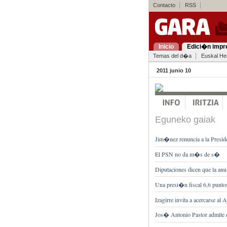
Contacto
RSS
Inicio
Edici�n impr
Temas del d�a
Euskal Her
2011 junio 10
Eguneko gaiak
Jim�nez renuncia a la Preside
El PSN no da m�s de s�
Diputaciones dicen que la an
Una presi�n fiscal 6,6 puntos
Izagirre invita a acercarse 
Jos� Antonio Pastor admite q