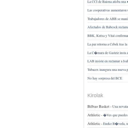
La CCI de Baiona atisba una
Las cooperativas aumentaron
Trabajadores de ABB se manif
Afectados de Babcock reclama
BBK, Kutxa y Vital confirman
La paz retorna a Cebek tras l
La C�mara de Gasteiz insta a 
LAB insiste en reclamar a I
Tubacex inaugura una nueva pl
No hay sorpresa del BCE
Kirolak
Bilbao Basket -
Una novata
Athletic -
�Ves que puedes di
Athletic -
Eneko B�veda, una 