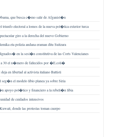
a Obama, que busca c�mo salir de Afganist�n
l triunfo electoral a lomos de la nueva pol�tica exterior turca
tacular giro a la derecha del nuevo Gobierno
lemika eta polizia andana eraman ditu Suitzara
dignados� en la sesi�n constitutiva de las Corts Valencianes
 a 30 el n�mero de fallecidos por �E.coli�
eja en libertad al activista italiano Battisti
il seg�n el modelo libio planea ya sobre Siria
�n apoyo pol�tico y financiero a la rebeli�n libia
 unidad de cuidados intensivos
 Kuwait, donde las protestas toman cuerpo