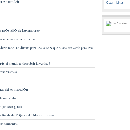
 du Aralarrek�
Gaur - bihar
va m�s all� de Luxemburgo
k izen jakina du: iruzurra
derlo todo: un dilema para una OTAN que busca luz verde para irse
el mundo al descubrir la verdad?
onspirativas
horas del Armaged�n
ticia realidad
n jartzeko garaia
a Banda de M�sica del Maestro Bravo
las tormentas