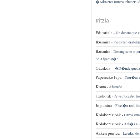
�Alkatetza lortzea lehenetsi
Iritzia
Editoriala -
Un debate que 
Ikusmira -
Pastorren erabakia
Ikusmira -
Desangrarse o per
de Afganist�n
Gaurkoa -
-
�D�nde quedar� 
Paperezko lupa -
Teor�as c
Koma -
Absurdo
Txokotik -
A veinticuatro 
Jo puntua -
Ficci�n real, fic
Kolaborazioak -
Eltzea suta
Kolaborazioak -
Adi�s a l
Azken puntua -
La edad de 