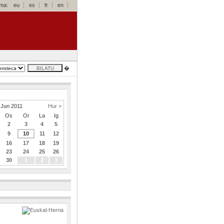
oma:
eu
es
fr
en
�
Jun 2011
Hur >
Os
Or
La
Ig
2
3
4
5
9
10
11
12
16
17
18
19
23
24
25
26
30
1
2
3