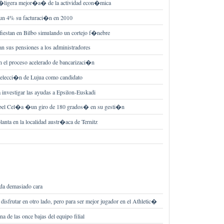
 �ligera mejor�a� de la actividad econ�mica
 un 4% su facturaci�n en 2010
iestan en Bilbo simulando un cortejo f�nebre
n sus pensiones a los administradores
 el proceso acelerado de bancarizaci�n
a elecci�n de Lujua como candidato
investigar las ayudas a Epsilon-Euskadi
sabel Cel�a �un giro de 180 grados� en su gesti�n
anta en la localidad austr�aca de Ternitz
da demasiado cara
sfrutar en otro lado, pero para ser mejor jugador en el Athletic�
de las once bajas del equipo filial