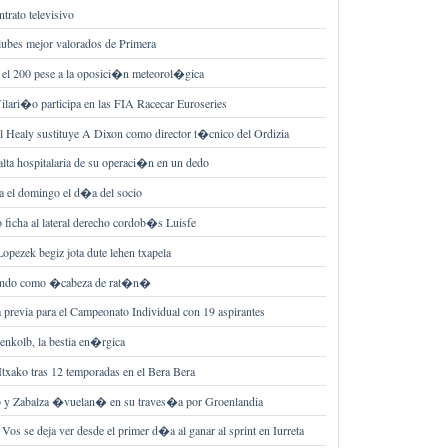
trato televisivo
clubes mejor valorados de Primera
 el 200 pese a la oposici�n meteorol�gica
lari�o participa en las FIA Racecar Euroseries
ul Healy sustituye A Dixon como director t�cnico del Ordizia
alta hospitalaria de su operaci�n en un dedo
ra el domingo el d�a del socio
 ficha al lateral derecho cordob�s Luisfe
Lopezek begiz jota dute lehen txapela
viendo como �cabeza de rat�n�
 previa para el Campeonato Individual con 19 aspirantes
nkolb, la bestia en�rgica
 Itxako tras 12 temporadas en el Bera Bera
jo y Zabalza �vuelan� en su traves�a por Groenlandia
Vos se deja ver desde el primer d�a al ganar al sprint en Iurreta