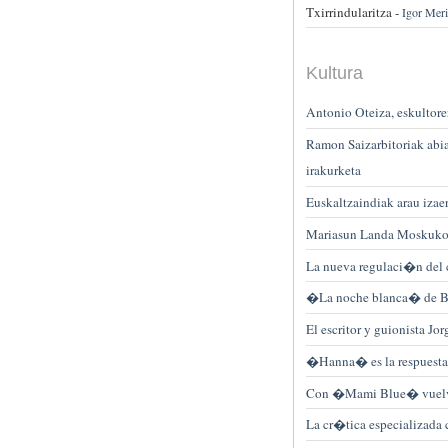
Txirrindularitza -
Igor Meri
Kultura
Antonio Oteiza, eskultorer
Ramon Saizarbitoriak ab
irakurketa
Euskaltzaindiak arau iza
Mariasun Landa Moskuko 
La nueva regulaci�n del 
�La noche blanca� de Bi
El escritor y guionista J
�Hanna� es la respuesta 
Con �Mami Blue� vuelve l
La cr�tica especializad