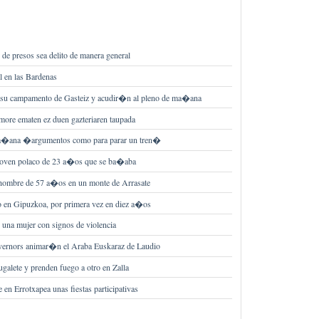
de presos sea delito de manera general
l en las Bardenas
su campamento de Gasteiz y acudir�n al pleno de ma�ana
ore ematen ez duen gazteriaren taupada
ma�ana �argumentos como para parar un tren�
 joven polaco de 23 a�os que se ba�aba
hombre de 57 a�os en un monte de Arrasate
 en Gipuzkoa, por primera vez en diez a�os
 una mujer con signos de violencia
vernors animar�n el Araba Euskaraz de Laudio
ugalete y prenden fuego a otro en Zalla
 en Errotxapea unas fiestas participativas