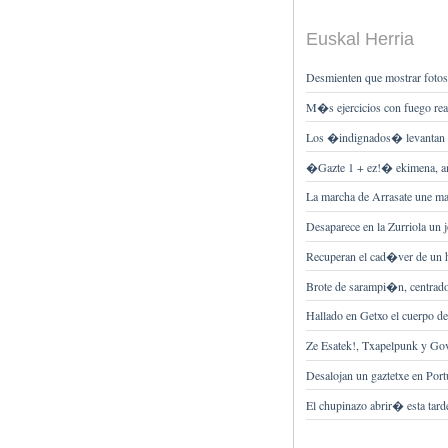
Euskal Herria
Desmienten que mostrar fotos 
M�s ejercicios con fuego rea
Los �indignados� levantan 
�Gazte 1 + ez!� ekimena, am
La marcha de Arrasate une 
Desaparece en la Zurriola un
Recuperan el cad�ver de un 
Brote de sarampi�n, centrado
Hallado en Getxo el cuerpo de
Ze Esatek!, Txapelpunk y Go
Desalojan un gaztetxe en Port
El chupinazo abrir� esta tarde