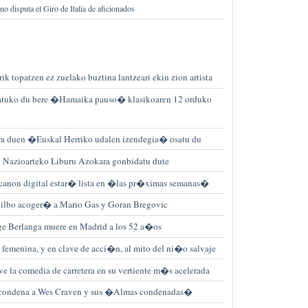
no disputa el Giro de Italia de aficionados
ik topatzen ez zuelako buztina lantzeari ekin zion artista
iatuko du bere �Hamaika pauso� klasikoaren 12 orduko
era duen �Euskal Herriko udalen izendegia� osatu du
Nazioarteko Liburu Azokara gonbidatu dute
canon digital estar� lista en �las pr�ximas semanas�
lbo acoger� a Mario Gas y Goran Bregovic
orge Berlanga muere en Madrid a los 52 a�os
femenina, y en clave de acci�n, al mito del ni�o salvaje
a comedia de carretera en su vertiente m�s acelerada
a condena a Wes Craven y sus �Almas condenadas�