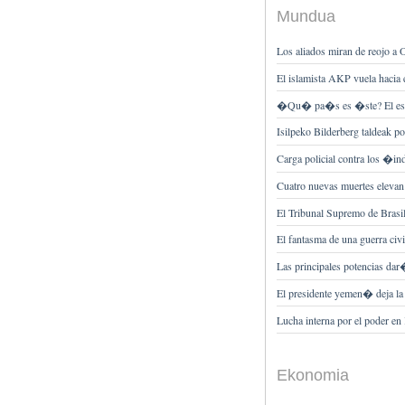
Mundua
Los aliados miran de reojo 
El islamista AKP vuela hacia e
�Qu� pa�s es �ste? El espec
Isilpeko Bilderberg taldeak po
Carga policial contra los �in
Cuatro nuevas muertes elevan
El Tribunal Supremo de Brasil d
El fantasma de una guerra civ
Las principales potencias dar
El presidente yemen� deja la
Lucha interna por el poder en
Ekonomia