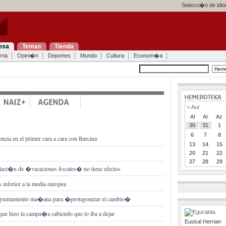
Selecci�n de idi
esa
Temas
Tienda
ria
Opini�n
Deportes
Mundo
Cultura
Econom�a
< Aur
Al
Ar
Az
30
31
1
6
7
8
ncia en el primer cara a cara con Barcina
13
14
15
20
21
22
27
28
29
ulaci�n de �vacaciones fiscales� no tiene efectos
 inferior a la media europea
al Ayuntamiento ma�ana para �protagonizar el cambio�
ue hizo la campa�a sabiendo que lo iba a dejar
Euskal Herrian