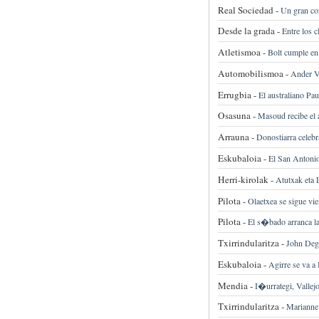
Real Sociedad -
Un gran con
Desde la grada -
Entre los 
Atletismoa -
Bolt cumple en
Automobilismoa -
Ander Vi
Errugbia -
El australiano Pa
Osasuna -
Masoud recibe el 
Arrauna -
Donostiarra celeb
Eskubaloia -
El San Antonio
Herri-kirolak -
Atutxak eta 
Pilota -
Olaetxea se sigue 
Pilota -
El s�bado arranca la
Txirrindularitza -
John Dege
Eskubaloia -
Agirre se va a
Mendia -
I�urrategi, Valle
Txirrindularitza -
Marianne 