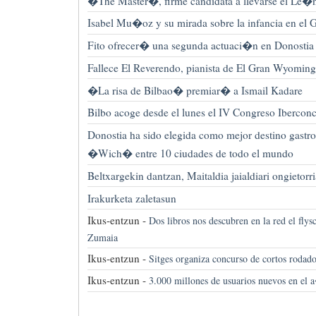
�The Master�, firme candidata a llevarse el Le�n
Isabel Mu�oz y su mirada sobre la infancia en el
Fito ofrecer� una segunda actuaci�n en Donostia
Fallece El Reverendo, pianista de El Gran Wyoming
�La risa de Bilbao� premiar� a Ismail Kadare
Bilbo acoge desde el lunes el IV Congreso Ibercon
Donostia ha sido elegida como mejor destino gastr
�Wich� entre 10 ciudades de todo el mundo
Beltxargekin dantzan, Maitaldia jaialdiari ongietor
Irakurketa zaletasun
Ikus-entzun -
Dos libros nos descubren en la red el flys
Zumaia
Ikus-entzun -
Sitges organiza concurso de cortos roda
Ikus-entzun -
3.000 millones de usuarios nuevos en el