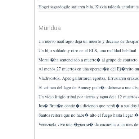
Hogei sagardogile sariaren bila, Kizkia taldeak antolatut
Mundua
Un nuevo naufragio deja un muerto y decenas de desapare
Un hijo soldado y otro en el ELS, una realidad habitual
Morsi �ha sentenciado a muerte� al grupo de contacto
Al menos 27 muertos en una operaci�n del Ej�rcito tu
Vladivostok, Apec gailurraren egoitza, Errusiaren erakus
El crimen del lago de Annecy podr�a deberse a una disp
Un viejo litigio tribal por tierras y agua deja 12 muertos
Jos� Bret�n contin�a diciendo que perdi� a sus dos hi
Santos reitera que no habr� alto el fuego hasta llegar 
Venezuela vive una �guerra� de encuestas a un mes de l