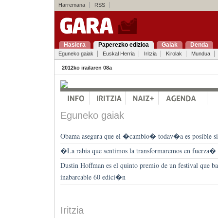
Harremana
RSS
Hasiera
Paperezko edizioa
Gaiak
Denda
Eguneko gaiak
Euskal Herria
Iritzia
Kirolak
Mundua
2012ko irailaren 08a
Eguneko gaiak
Obama asegura que el �cambio� todav�a es posible si 
�La rabia que sentimos la transformaremos en fuerza�
Dustin Hoffman es el quinto premio de un festival que b
inabarcable 60 edici�n
Iritzia