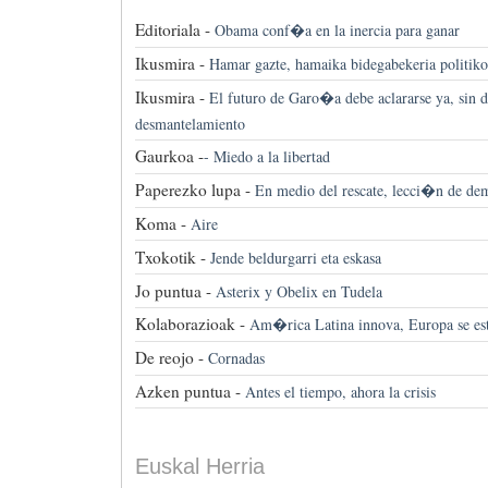
Editoriala -
Obama conf�a en la inercia para ganar
Ikusmira -
Hamar gazte, hamaika bidegabekeria politiko
Ikusmira -
El futuro de Garo�a debe aclararse ya, sin d
desmantelamiento
Gaurkoa -
-
Miedo a la libertad
Paperezko lupa -
En medio del rescate, lecci�n de de
Koma -
Aire
Txokotik -
Jende beldurgarri eta eskasa
Jo puntua -
Asterix y Obelix en Tudela
Kolaborazioak -
Am�rica Latina innova, Europa se es
De reojo -
Cornadas
Azken puntua -
Antes el tiempo, ahora la crisis
Euskal Herria