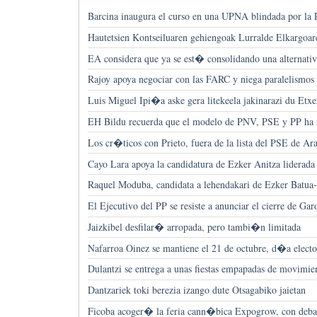
Barcina inaugura el curso en una UPNA blindada por la
Hautetsien Kontseiluaren gehiengoak Lurralde Elkargoar
EA considera que ya se est� consolidando una alternati
Rajoy apoya negociar con las FARC y niega paralelismo
Luis Miguel Ipi�a aske gera litekeela jakinarazi du Etxe
EH Bildu recuerda que el modelo de PNV, PSE y PP ha a
Los cr�ticos con Prieto, fuera de la lista del PSE de Ar
Cayo Lara apoya la candidatura de Ezker Anitza liderad
Raquel Moduba, candidata a lehendakari de Ezker Batua
El Ejecutivo del PP se resiste a anunciar el cierre de Ga
Jaizkibel desfilar� arropada, pero tambi�n limitada
Nafarroa Oinez se mantiene el 21 de octubre, d�a elect
Dulantzi se entrega a unas fiestas empapadas de movimien
Dantzariek toki berezia izango dute Otsagabiko jaietan
Ficoba acoger� la feria cann�bica Expogrow, con debat