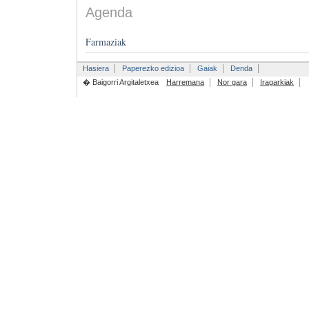
Agenda
Farmaziak
Hasiera
Paperezko edizioa
Gaiak
Denda
� Baigorri Argitaletxea
Harremana
Nor gara
Iragarkiak