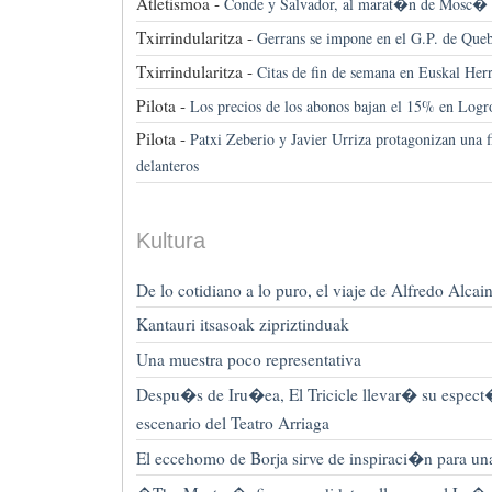
Atletismoa -
Conde y Salvador, al marat�n de Mosc�
Txirrindularitza -
Gerrans se impone en el G.P. de Que
Txirrindularitza -
Citas de fin de semana en Euskal Herr
Pilota -
Los precios de los abonos bajan el 15% en Lo
Pilota -
Patxi Zeberio y Javier Urriza protagonizan una f
delanteros
Kultura
De lo cotidiano a lo puro, el viaje de Alfredo Alcai
Kantauri itsasoak zipriztinduak
Una muestra poco representativa
Despu�s de Iru�ea, El Tricicle llevar� su espec
escenario del Teatro Arriaga
El eccehomo de Borja sirve de inspiraci�n para u