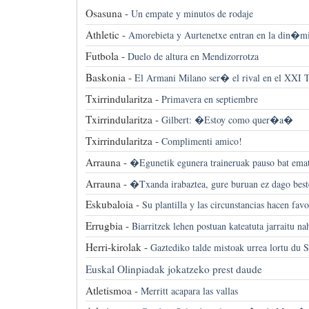
Osasuna -
Un empate y minutos de rodaje
Athletic -
Amorebieta y Aurtenetxe entran en la din�m
Futbola -
Duelo de altura en Mendizorrotza
Baskonia -
El Armani Milano ser� el rival en el XXI 
Txirrindularitza -
Primavera en septiembre
Txirrindularitza -
Gilbert: �Estoy como quer�a�
Txirrindularitza -
Complimenti amico!
Arrauna -
�Egunetik egunera traineruak pauso bat ema
Arrauna -
�Txanda irabaztea, gure buruan ez dago bes
Eskubaloia -
Su plantilla y las circunstancias hacen fav
Errugbia -
Biarritzek lehen postuan kateatuta jarraitu na
Herri-kirolak -
Gaztediko talde mistoak urrea lortu du S
Euskal Olinpiadak jokatzeko prest daude
Atletismoa -
Merritt acapara las vallas