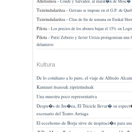
Atletismoa -
Conde y Salvador, al marat�n de Mosc�
Txirrindularitza -
Gerrans se impone en el G.P. de Que
Txirrindularitza -
Citas de fin de semana en Euskal Herr
Pilota -
Los precios de los abonos bajan el 15% en Lo
Pilota -
Patxi Zeberio y Javier Urriza protagonizan una f
delanteros
Kultura
De lo cotidiano a lo puro, el viaje de Alfredo Alcai
Kantauri itsasoak zipriztinduak
Una muestra poco representativa
Despu�s de Iru�ea, El Tricicle llevar� su espec
escenario del Teatro Arriaga
El eccehomo de Borja sirve de inspiraci�n para u