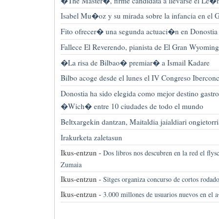
�The Master�, firme candidata a llevarse el Le�n
Isabel Mu�oz y su mirada sobre la infancia en el
Fito ofrecer� una segunda actuaci�n en Donostia
Fallece El Reverendo, pianista de El Gran Wyoming
�La risa de Bilbao� premiar� a Ismail Kadare
Bilbo acoge desde el lunes el IV Congreso Ibercon
Donostia ha sido elegida como mejor destino gastr
�Wich� entre 10 ciudades de todo el mundo
Beltxargekin dantzan, Maitaldia jaialdiari ongietor
Irakurketa zaletasun
Ikus-entzun -
Dos libros nos descubren en la red el flys
Zumaia
Ikus-entzun -
Sitges organiza concurso de cortos roda
Ikus-entzun -
3.000 millones de usuarios nuevos en el