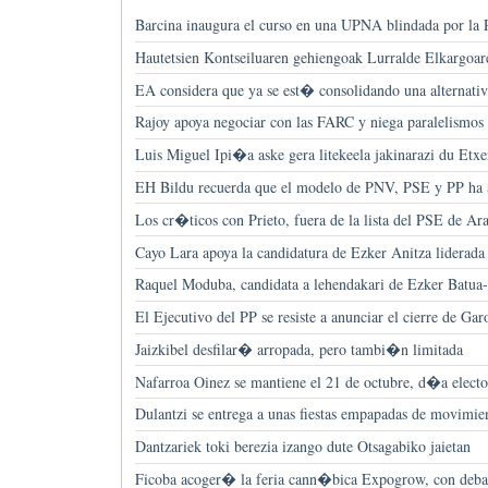
Barcina inaugura el curso en una UPNA blindada por la
Hautetsien Kontseiluaren gehiengoak Lurralde Elkargoar
EA considera que ya se est� consolidando una alternati
Rajoy apoya negociar con las FARC y niega paralelismo
Luis Miguel Ipi�a aske gera litekeela jakinarazi du Etxe
EH Bildu recuerda que el modelo de PNV, PSE y PP ha a
Los cr�ticos con Prieto, fuera de la lista del PSE de Ar
Cayo Lara apoya la candidatura de Ezker Anitza liderad
Raquel Moduba, candidata a lehendakari de Ezker Batua
El Ejecutivo del PP se resiste a anunciar el cierre de Ga
Jaizkibel desfilar� arropada, pero tambi�n limitada
Nafarroa Oinez se mantiene el 21 de octubre, d�a elect
Dulantzi se entrega a unas fiestas empapadas de movimien
Dantzariek toki berezia izango dute Otsagabiko jaietan
Ficoba acoger� la feria cann�bica Expogrow, con debat