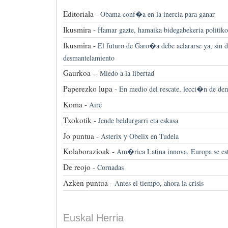
Editoriala -
Obama conf�a en la inercia para ganar
Ikusmira -
Hamar gazte, hamaika bidegabekeria politiko
Ikusmira -
El futuro de Garo�a debe aclararse ya, sin d
desmantelamiento
Gaurkoa -
-
Miedo a la libertad
Paperezko lupa -
En medio del rescate, lecci�n de de
Koma -
Aire
Txokotik -
Jende beldurgarri eta eskasa
Jo puntua -
Asterix y Obelix en Tudela
Kolaborazioak -
Am�rica Latina innova, Europa se es
De reojo -
Cornadas
Azken puntua -
Antes el tiempo, ahora la crisis
Euskal Herria