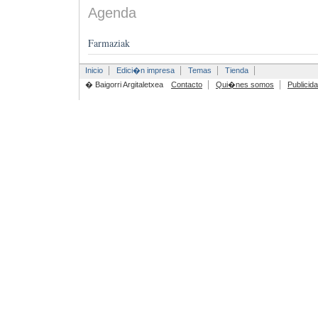
Agenda
Farmaziak
Inicio
Edici�n impresa
Temas
Tienda
� Baigorri Argitaletxea
Contacto
Qui�nes somos
Publicid