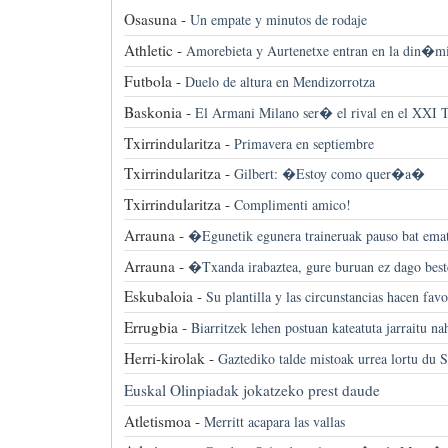
Osasuna -
Un empate y minutos de rodaje
Athletic -
Amorebieta y Aurtenetxe entran en la din�m
Futbola -
Duelo de altura en Mendizorrotza
Baskonia -
El Armani Milano ser� el rival en el XXI 
Txirrindularitza -
Primavera en septiembre
Txirrindularitza -
Gilbert: �Estoy como quer�a�
Txirrindularitza -
Complimenti amico!
Arrauna -
�Egunetik egunera traineruak pauso bat ema
Arrauna -
�Txanda irabaztea, gure buruan ez dago bes
Eskubaloia -
Su plantilla y las circunstancias hacen fav
Errugbia -
Biarritzek lehen postuan kateatuta jarraitu na
Herri-kirolak -
Gaztediko talde mistoak urrea lortu du S
Euskal Olinpiadak jokatzeko prest daude
Atletismoa -
Merritt acapara las vallas