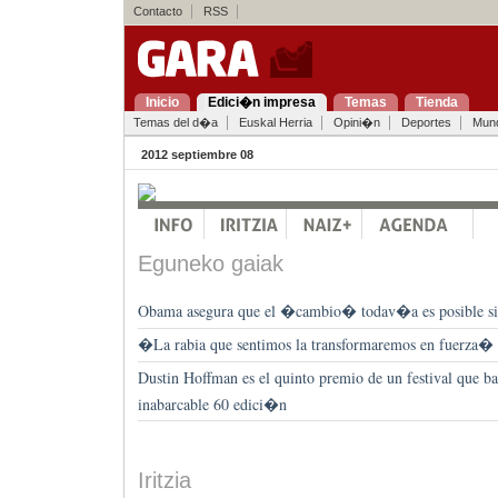
Contacto
RSS
Inicio
Edici�n impresa
Temas
Tienda
Temas del d�a
Euskal Herria
Opini�n
Deportes
Mun
2012 septiembre 08
Eguneko gaiak
Obama asegura que el �cambio� todav�a es posible si 
�La rabia que sentimos la transformaremos en fuerza�
Dustin Hoffman es el quinto premio de un festival que b
inabarcable 60 edici�n
Iritzia