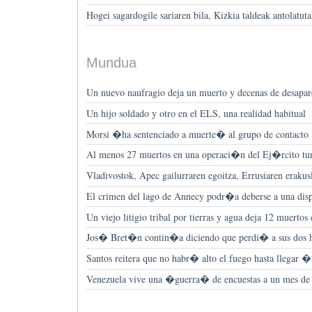
Hogei sagardogile sariaren bila, Kizkia taldeak antolatut
Mundua
Un nuevo naufragio deja un muerto y decenas de desapare
Un hijo soldado y otro en el ELS, una realidad habitual
Morsi �ha sentenciado a muerte� al grupo de contacto
Al menos 27 muertos en una operaci�n del Ej�rcito tu
Vladivostok, Apec gailurraren egoitza, Errusiaren erakus
El crimen del lago de Annecy podr�a deberse a una disp
Un viejo litigio tribal por tierras y agua deja 12 muertos
Jos� Bret�n contin�a diciendo que perdi� a sus dos hi
Santos reitera que no habr� alto el fuego hasta llegar 
Venezuela vive una �guerra� de encuestas a un mes de l